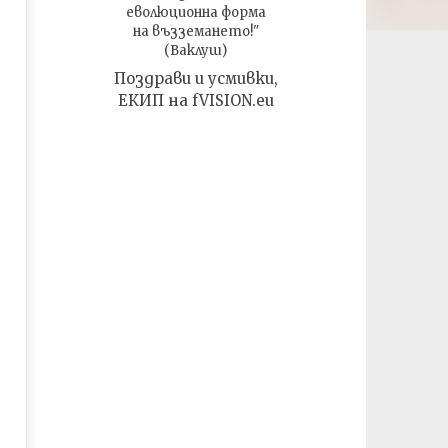
еволюционна форма
на възземането!"
(Ваклуш)
Поздрави и усмивки,
ЕКИП на fVISION.eu