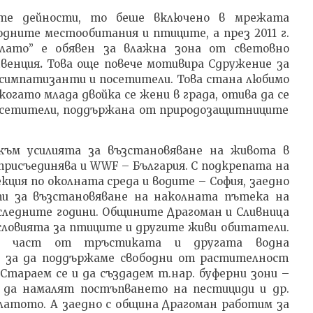
ите дейности, то беше включено в мрежата
одните местообитания и птиците, а през 2011 г.
блато” е обявен за влажна зона от световно
нвенция
.
Това още повече мотивира Сдружение за
а симпатизанти и посетители. Това стана любимо
огато млада двойка се жени в града, отива да се
посетители, поддържана от природозащитниците
към усилията за възстановяване на живота в
присъединява и WWF – България. С подкрепата на
ция по околната среда и водите – София, заедно
и за възстановяване на наколната пътека на
следните години. Общините Драгоман и Сливница
словията за птиците и другите живи обитатели.
ме част от тръстиката и другата водна
 за да поддържаме свободни от растителност
Стараем се и да създадем т.нар. буферни зони –
о да намалят постъпването на пестициди и др.
латото. А заедно с община Драгоман работим за