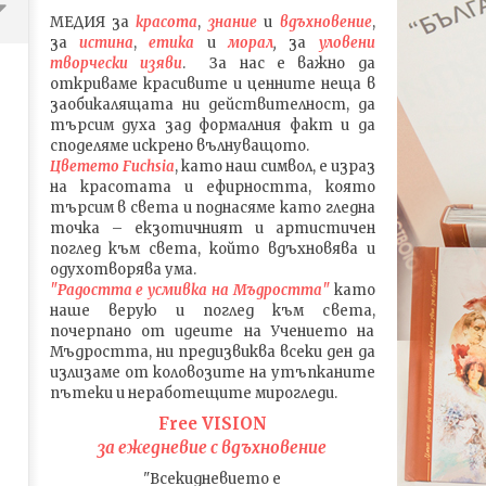
МЕДИЯ
за
красота
,
знание
и
вдъхновение
,
за
истина
,
етика
и
морал
,
за
уловени
т
ворч
ески изяви
. За нас е важно да
откриваме красивите и ценните неща в
заобикалящата ни действителност, да
търсим духа зад формалния факт и да
споделяме искрено вълнуващото.
Цветето Fuchsia
, като наш символ, е израз
на красотата и ефирността, която
търсим в света и поднасяме като гледна
точка – екзотичният и артистичен
поглед към света, който вдъхновява и
одухотворява ума.
ПЪТЯТ на Stray Kids в РЕАЛИТИ
Песента FREEze на Stray 
"Радостта е усмивка на Мъдростта"
като
ФОРМАТА Kingdom: Legendary
какво се крие в текста 
наше верую и поглед към света
,
War
погледа на Корейската
почерпано от идеите на Учението на
култура, ЧАСТ 1
Мъдростта,
ни предизвиква всеки ден да
07.12.2023
излизаме от коловозите на утъпканите
07.12.2023
admin
пътеки и неработещите мирогледи.
admin
Free VISION
за ежедневие с вдъхновение
"Всекидневието е