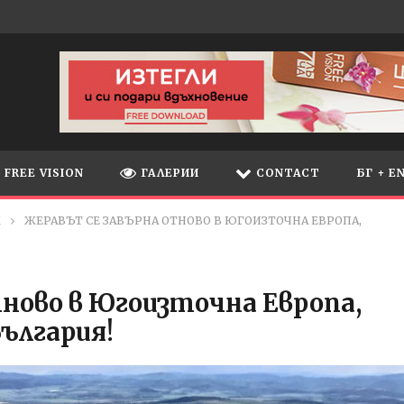
FREE VISION
ГАЛЕРИИ
CONTACT
БГ + E
М
ЖЕРАВЪТ СЕ ЗАВЪРНА ОТНОВО В ЮГОИЗТОЧНА ЕВРОПА,
ново в Югоизточна Европа,
България!