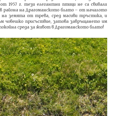
от 1957 г. тези елегантни птици не са свивали
 в района на Драгоманското блато – от началото
и на земята от трева, сред масиви тръстика, и
ъм човешко присъствие, затова завръщането им
спокойна среда за живот в Драгоманското блато!