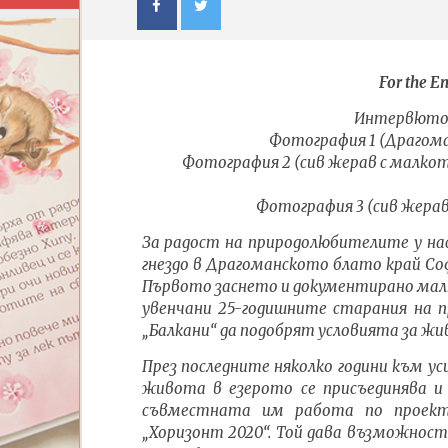
For the En
Интервюто 
Фотография 1 (Драгома
Фотография 2 (сив жерав с малкот
Фотография 3 (сив жерав
NOW VIEWING
За радост на природолюбителите у нас
гнездо в Драгоманското блато край Софи
Жеравът се завърна отново в
ИЗКУСТ
Югоизточна Европа, първото
ДЕТЕ: В
Първото заснето и документирано малко
му гнездо е в България!
| Изложб
увенчани 25-годишните старания на 
07.12.2023
07.12.202
„Балкани“ да подобрят условията за ж
admin
admin
През последните няколко години
към уси
живота в езерото се присъединява 
съвместната им работа по прое
„Хоризонт 2020“. Той дава възможност