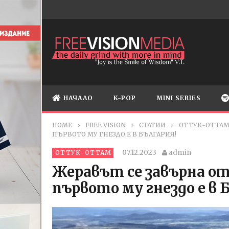
НАЧАЛО
K-POP
MINI SERIES
HOME
FREE VISION
СТАТИИ
ОТТУК-ОТТА
ПЪРВОТО МУ ГНЕЗДО Е В БЪЛГАРИЯ!
07.12.2023
admin
ОТТУК-ОТТАМ
Жеравът се завърна от
първото му гнездо е в 