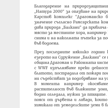
Благодарение на природозащитн
„Натура 2000“ за опазване на прир
Карстов комплекс “Драгоманско 
значение съгласно Рамсарската ко
дива природа „Балкани“ да привлич
място за местните хора, например к
снима и на наколната пътека за 
във водоема.
През последните няколко години 
езерото на Сдружение „Балкани“ се 
община Драгоман и Районната инспек
с WWF изпълняваме преки дейност
блатото, пострадала от пожари по
ни съдействат за подобряване на у
В момента например окосява
растителност във влажните зони,
водни огледала, нужни за птиците. 
пояси от дървета и ливади, коит
химикали от земеделските земи в б