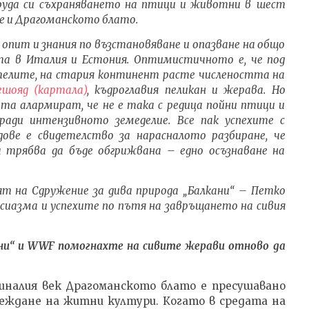
уда си съхраняването на птици и животни в
шест
 е и Драгоманското блато.
опит и знания по възстановяване и опазване на общо
а в Италия и Естония. Оптимистичното е, че под
ителите, на стария континент расте числеността на
лешояд
(картала
)
, къдроглавия пеликан и жерава. Но
та алармират, че не е така с редица пойни птици и
ади интензивното земеделие. Все пак успехите с
ове е свидетелство за нарасналото разбиране, че
а трябва да бъде обгрижвана – едно осъзнаване на
лят на Сдружение за дива природа „Балкани“ – Петко
сиазма и успехите по пътя на завръщането на сивия
ни“ и
WWF помогнахте на сивите жерави отново да
иналия век Драгоманското блато е пресушавано
леждане на житни култури. Когато в средата на