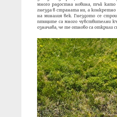
много радостна новина, тъй като 
гнезда в страната ни, а конкретно
на миналия век. Гнездото се стро
птиците са много чувствителни к
означава, че те отново са открили 