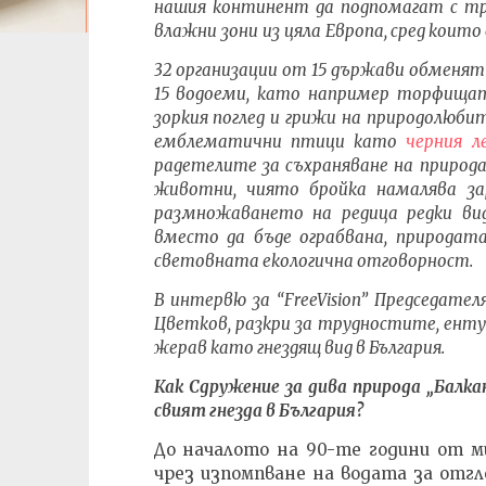
нашия континент
да
подпомагат с тр
влажни
зони
из
цяла
Европа, сред които
32 организации от 15 държави обменят 
15 водоеми, като например торфищат
зоркия поглед и грижи на природолюб
емблематични птици като
черния 
радетелите за съхраняване на природа
животни, чиято бройка намалява зар
размножаването на редица редки вид
вместо да бъде ограбвана, природат
световната екологична отговорност.
В интервю за
“FreeVision” Председате
Цветков, разкри за трудностите, енту
жерав като гнездящ вид в България.
Как Сдружение за дива природа „Балка
свият гнезда в България?
До началото на 90-те години от м
чрез изпомпване на водата за отг