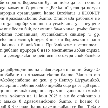
бе спряна, водоемът взе отново да се пълни и
ози момент Сдружение „Балкани“ успя да получи
ародни организации като EuroNatur и EECONET
и от Драгоманското блато. Оттогава работим не
о и за подобряването на условията за гнездене
емия воден бик, голямата бяла чапла, ръждивата
ооката потапница, мустакатия синигер и др.
ска инфраструктура в него и водоемът стана
, както и в чужбина. Привлякохме посетители,
т дивата природа в него, местните ловци спряха
 на земеделските дейности осигури спокойствие
а завръщането на сивия жерав ни отне близо 25
ановяване на Драгоманското блато. Екипът от
ръководството на доц. д-р Петър Шурулинков,
кспертни съвети какво трябва още да се извърши
едните няколко години жеравите започнаха малко
ема. Докато на 11 юни 2023 г. не бе открито и
о малко в Драгоманското блато, с което бе
ав в България като размножаващ се вид. Това е