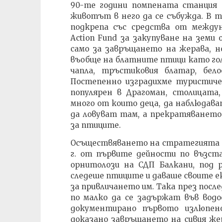
90-те години помпената станция 
животът в него да се събужда. В т
подкрепа със средства от междун
Action Fund за закупуване на зем
само за завръщането на жерава, н
въобще на блатните птици като гол
чапла, тръстиковия блатар, бел
Постепенно изградихме туристиче
популярен в Драгоман, столицата
много от които деца, да наблюдава
да ловуват там, а прекратяването
за птиците.
Осъществяването на стратегията з
г. от първите дейности по възст
орнитолози на СДП Балкани, под 
следеше птиците и даваше своите е
за привличането им. Така през посл
по малко да се задържат във водо
документирано първото излюпен
доказано завръщането на сивия жер