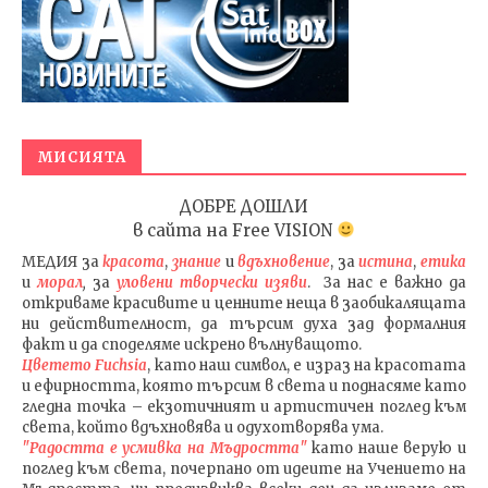
МИСИЯТА
ДОБРЕ ДОШЛИ
в сайта на
Free VISION
МЕДИЯ
за
красота
,
знание
и
вдъхновение
, за
истина
,
етика
и
морал
,
за
уловени т
ворч
ески изяви
. За нас е важно да
откриваме красивите и ценните неща в заобикалящата
ни действителност, да търсим духа зад формалния
факт и да споделяме искрено вълнуващото.
Цветето Fuchsia
, като наш символ, е израз на красотата
и ефирността, която търсим в света и поднасяме като
гледна точка – екзотичният и артистичен поглед към
света, който вдъхновява и одухотворява ума.
"Радостта е усмивка на Мъдростта"
като наше верую и
поглед към света
, почерпано от идеите на Учението на