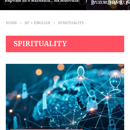
Вярваш ли в магията… на Живота?
YUZURU HANYU: He
one
HOME
БГ + ENGLISH
SPIRITUALITY
SPIRITUALITY