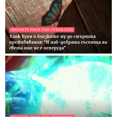
INSIGHTS FROM THE OTHER SIDE
Ханк Куин и близките му до смъртта
преживявания: “И най-добрата гъсеница на
света още не е пеперуда”