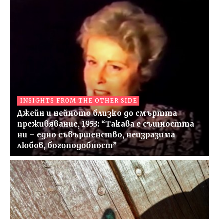
INSIGHTS FROM THE OTHER SIDE
Джейн и нейното близко до смъртта
преживявание, 1953: “Такава е същността
ни – едно съвършенство, неизразима
любов, богоподобност”