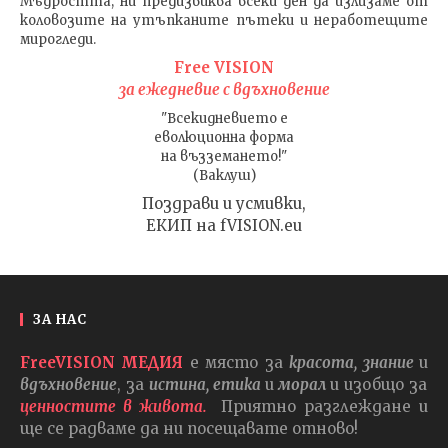
Мъдростта,
ни предизвиква всеки ден да излизаме от
коловозите на утъпканите пътеки и неработещите
мирогледи.
Free VISION
за ежедневие с вдъхновение
"Всекидневието е
еволюционна форма
на възземането!"
(Ваклуш)
Поздрави и усмивки,
ЕКИП на fVISION.eu
ЗА НАС
FreeVISION МЕДИЯ
е място за
красота, знание
и
вдъхновение
, за
истина, етика
и
морал
и изобщо за
ценностите в живота.
Приятно разглеждане и
ще се радваме да ни посещавате отново!