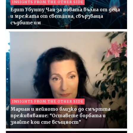
INSIGHTS FROM THE OTHER SIDE
Едит Убунту Чан за новата вълна от деца
и мрежата от светлина, свързваща
съдбите им
INSIGHTS FROM THE OTHER SIDE
Мариан и нейното близко до смъртта
преживявание: “Оставете борбата и
знайте кои сте всъщност”