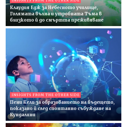
INSIGHTS FROM THE OTHER SIDE
Клаудия Едж за Небесното училище,
Голямата вълна и утробната Тъма в
близкото й до смъртта преживяване
INSIGHTS FROM THE OTHER SIDE
Пени Кели за образованието на бъдещето,
показано й след спонтанно събуждане на
Кундалини