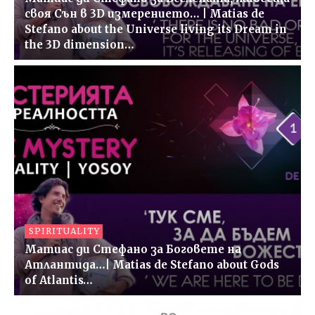
своя Сън в 3D измерението… | Matias de
Stefano about the Universe living its Dream in
the 3D dimension…
SPIRITUALITY
Матиас ди Стефано за Боговете на
Атлантида…| Matias de Stefano about Gods
of Atlantis…