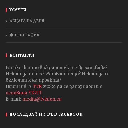
УСЛУГИ
ДЕЦАТА НА ДЕНЯ
ФОТОГРАФИЯ
КОНТАКТИ
Всичко, което виждаш тук те вдъхновява?
Искаш да ни посъветваш нещо? Искаш да се
включиш към проекта?
Пиши ни! А
ТУК
може да се запознаеш и с
основния ЕКИП
.
E-mail:
media@fvision.eu
ПОСЛЕДВАЙ НИ ВЪВ FACEBOOK