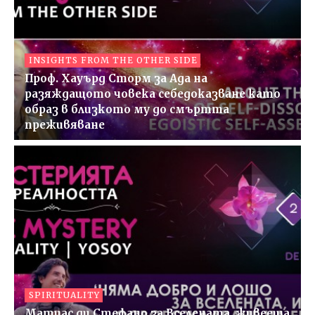
INSIGHTS FROM THE OTHER SIDE
Проф. Хауърд Сторм за Ада на
разяждащото човека себедоказване като
образ в близкото му до смъртта
преживяване
SPIRITUALITY
Матиас ди Стефано за Вселената, живееща