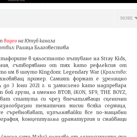
MORE
от
видео
на Ютуб канала
готвил:
Ралица Благовестова
етафорите в цялостното пътуване на Stray Kids,
ния, сътворявани от тях като рефлексия от
то им в шоуто Kingdom: Legendary War (
Кралство:
ъхновяващ пример. Самият формат е зрелищно
л до 3 юни 2021 г. и замислено като надпревара
бой групи, а именно BTOB, iKON, SF9, THE BOYZ,
ВОТО ДА ОТГЛЕЖДАШ
Metallica – No Leaf Clover, текст
ават статута си чрез впечатляващи сценични
ЪЗПИТАНИЕ С ДОВЕРИЕ
с ПРЕВОД на български
азнообразни тематични мисии всяка седмица,
а
04.03.2026
е съревновават, изпълнявайки все по-мащабни
6
admin
ография, концептуална драматургия и смайващи
(после само Макс) членове от легендарното дуо