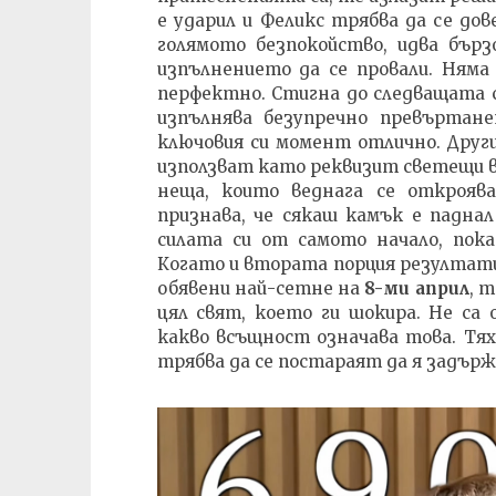
е ударил и Феликс трябва да се дов
голямото безпокойство, идва бърз
изпълнението да се провали. Няма 
перфектно. Стигна до следващата
изпълнява безупречно превъртане
ключовия си момент отлично. Други
използват като реквизит светещи в
неща, които веднага се открояв
признава, че сякаш камък е паднал
силата си от самото начало, пока
Когато и втората порция резултати 
обявени най-сетне на
8-ми април
, 
цял свят, което ги шокира. Не са 
какво всъщност означава това. Тях
трябва да се постараят да я задър