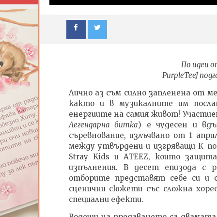
По идеи 
PurpleTeeJ под
Лично аз съм силно запленена от м
както и в музикалните им посла
енергиите на самия живот! Участие
Легендарна битка
) е чудесен и вд
NOW VIEWING
съревнование, излъчвано от 1 апри
между утвърдени и изгряващи К-поп 
ПЪТЯТ на Stray Kids в РЕАЛИТИ
ИЗКУСТ
Stray Kids и ATEEZ, които защит
ФОРМАТА Kingdom: Legendary
ДЕТЕ: В
изпълнения. В десет епизода с р
War
| Изложб
отборите представят себе си и с
04.03.2026
04.03.202
сценични сюжети със сложна хоре
admin
admin
специални ефекти.
Водещи на предаването са двамата 