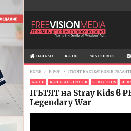
НАЧАЛО
K-POP
MINI SERIES
HOME
K-POP
ПЪТЯТ НА STRAY KIDS В РЕАЛИ
K-POP
K-POP ALL OTHER
STRAY KIDS
ИЗК
ПЪТЯТ на Stray Kids в
Legendary War