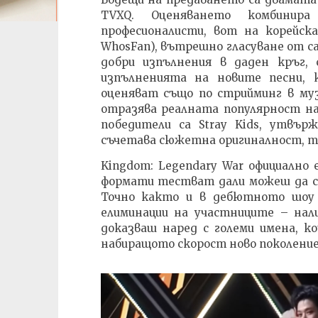
TVXQ. Оценяването комбинир
професионалисти, вот на корейск
WhosFan), вътрешно гласуване от са
добри изпълнения в даден кръг, 
изпълненията на новите песни, к
оценяват също по стрийминг в муз
отразява реалната популярност н
победители са Stray Kids, утвър
съчетава сюжетна оригиналност, те
Kingdom: Legendary War официално 
формати тестват дали можеш да ст
Точно както и в дебютното шоу н
елиминации на участниците – нал
доказваш наред с големи имена, к
набиращото скорост ново поколение