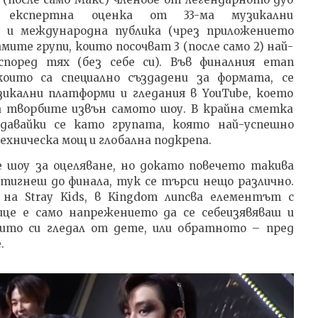
а експертна оценка от 33-ма музикални
а и международна публика (чрез приложението
мите групи, които посочват 3 (после само 2) най-
според тях (без себе си). Във финалния етап
оито са специално създадени за формата, се
икални платформи и гледания в YouTube, което
а творбите извън самото шоу. В крайна сметка
ждавайки се като групата, която най-успешно
хническа мощ и глобална подкрепа.
е шоу за оцеляване, но докато повечето такива
игнеш до финала, тук се търси нещо различно.
а Stray Kids, в Kingdom липсва елементът с
ице е само напрежението да се себеизявяваш и
оито си гледал от дете, или обратното – пред
.