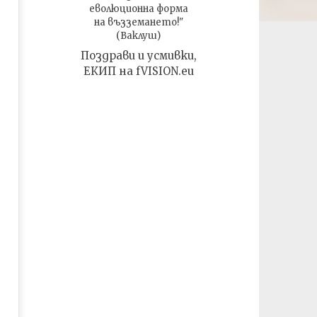
еволюционна форма
на възземането!"
(Ваклуш)
Поздрави и усмивки,
ЕКИП на fVISION.eu