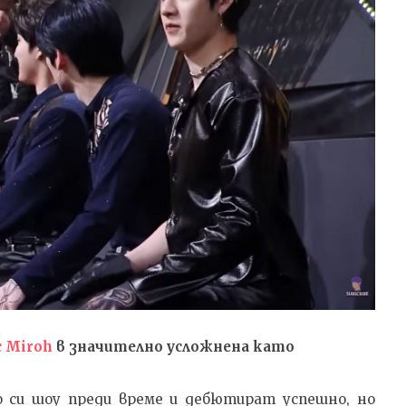
с Miroh
в значително усложнена като
 си шоу преди време и дебютират успешно, но