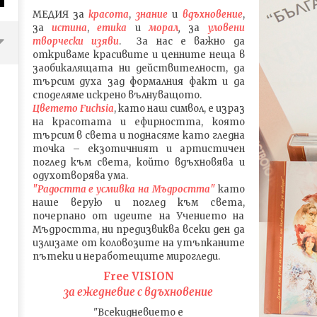
МЕДИЯ
за
красота
,
знание
и
вдъхновение
,
за
истина
,
етика
и
морал
,
за
уловени
т
ворч
ески изяви
. За нас е важно да
откриваме красивите и ценните неща в
заобикалящата ни действителност, да
търсим духа зад формалния факт и да
споделяме искрено вълнуващото.
Цветето Fuchsia
, като наш символ, е израз
на красотата и ефирността, която
търсим в света и поднасяме като гледна
точка – екзотичният и артистичен
поглед към света, който вдъхновява и
одухотворява ума.
"Радостта е усмивка на Мъдростта"
като
наше верую и поглед към света
,
почерпано от идеите на Учението на
Песента FREEze на Stray Kids –
ВЪЗХОДЪТ на Stray Kids 
Мъдростта,
ни предизвиква всеки ден да
какво се крие в текста през
начинаещи Stay – дебют
излизаме от коловозите на утъпканите
погледа на Корейската
членове, развитие)
пътеки и неработещите мирогледи.
култура, ЧАСТ 1
04.03.2026
Free VISION
04.03.2026
admin
за ежедневие с вдъхновение
admin
"Всекидневието е