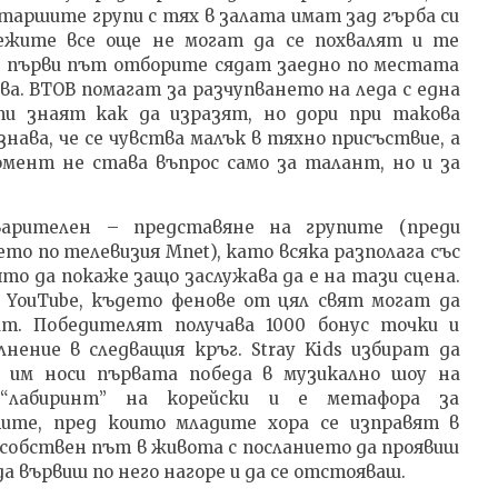
таршите групи с тях в залата имат зад гърба си
ежите все още не могат да се похвалят и те
а първи път отборите сядат заедно по местата
ва. BTOB помагат за разчупването на леда с една
и знаят как да изразят, но дори при такова
ава, че се чувства малък в тяхно присъствие, а
момент не става въпрос само за талант, но и за
арителен – представяне на групите (преди
то по телевизия Mnet), като всяка разполага със
оято да покаже защо заслужава да е на тази сцена.
 YouTube, където фенове от цял свят могат да
ит. Победителят получава 1000 бонус точки и
нение в следващия кръг. Stray Kids избират да
 им носи първата победа в музикално шоу на
а “лабиринт” на корейски и е метафора за
ите, пред които младите хора се изправят в
 собствен път в живота с посланието да проявиш
 вървиш по него нагоре и да се отстояваш.