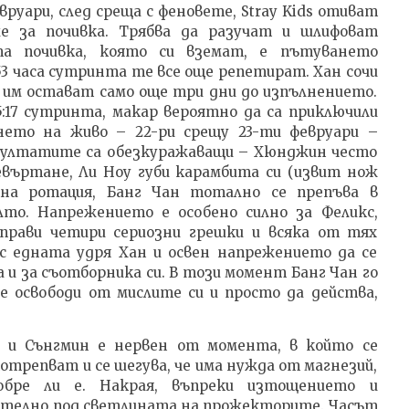
руари, след среща с феновете, Stray Kids отиват
е за почивка. Трябва да разучат и шлифоват
ата почивка, която си вземат, е пътуването
:53 часа сутринта те все още репетират. Хан сочи
а им остават само още три дни до изпълнението.
5:17 сутринта, макар вероятно да са приключили
нето на живо – 22-ри срещу 23-ти февруари –
езултатите са обезкуражаващи – Хюнджин често
евъртане, Ли Ноу губи карамбита си (извит нож
на ротация, Банг Чан тотално се препъва в
лто. Напрежението е особено силно за Феликс,
прави четири сериозни грешки и всяка от тях
 с едната удря Хан и освен напрежението да се
а и за съотборника си. В този момент Банг Чан го
е освободи от мислите си и просто да действа,
 и Сънгмин е нервен от момента, в който се
потрепват и се шегува, че има нужда от магнезий,
обре ли е. Накрая, въпреки изтощението и
ително под светлината на прожекторите. Часът