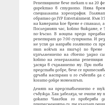
Репетициите вече текат и на 20 фев
директно в студиото. Няма врем
специалната хореография. Голям
обратно до JYP Entertainment. Към 3
на камерата кое време е станало, 
Последният час, който виждаме, е 
по-късно. В нощта преди предава
репетират до 7:00 сутринта. И р
не успя да направи голямото си пр
тип нокът на тигър) по време 
изпълнението на своето задно са
който на генералната репетиция 
засяда в съзнанието му. При това
представи добре, вече се притесняв
дръпва настрани и го съветва да с
когато дойде моментът.
Денят на представлението е тук
събужда. Хан забеляза, че очите му 
докато Чангбин го проверява д
притесненията си, те излизат реш