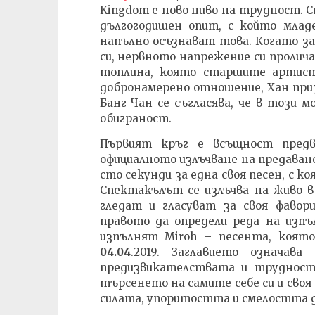
Kingdom е ново ниво на трудност. С
дългогодишен опит, с който млад
напълно осъзнават това. Когато з
си, нервното напрежение си пролича
топлина, която старшите артист
добронамерено отношение, Хан призн
Банг Чан се съгласява, че в този 
обиграност.
Първият кръг е всъщност предв
официалното излъчване на предаване
сто секунди за една своя песен, с к
Спектакълът се излъчва на живо в
гледат и гласуват за своя фавор
правото да определи реда на изпъл
изпълнят Miroh – песента, която
04.04
.2019. Заглавието означав
предизвикателствата и трудност
търсенето на самите себе си и своя
силата, упоритостта и смелостта да