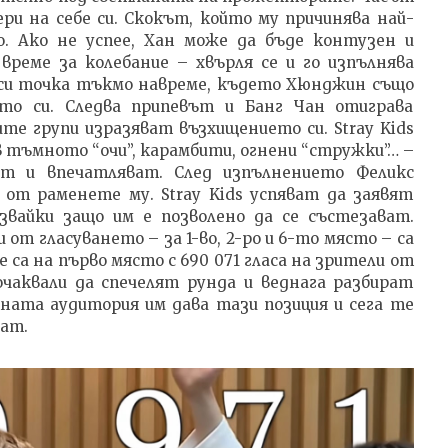
ери на себе си. Скокът, който му причинява най-
о. Ако не успее, Хан може да бъде контузен и
време за колебание – хвърля се и го изпълнява
 си точка тъкмо навреме, където Хюнджин също
то си. Следва припевът и Банг Чан отиграва
те групи изразяват възхищението си. Stray Kids
 тъмното “очи”, карамбити, огнени “стружки”… –
ат и впечатляват. След изпълнението Феликс
 от раменете му. Stray Kids успяват да заявят
звайки защо им е позволено да се състезават.
от гласуването – за 1-во, 2-ро и 6-то място – са
те са на първо място с 690 071 гласа на зрители от
очаквали да спечелят рунда и веднага разбират
ната аудитория им дава тази позиция и сега те
жат.