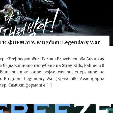
ИТИ ФОРМАТА Kingdom: Legendary War
rpleTeeJ подготвил: Ралица Благовестова Лично аз
в цялостното пътуване на Stray Kids, както и в
явани от тях като рефлексия от енергиите на
 Kingdom: Legendary War (Кралство: Легендарна
мер. Самият формат е […]