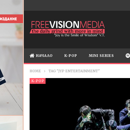
НАЧАЛО
K-POP
MINI SERIES
HOME
TAG "JYP ENTERTAINMENT"
K-POP