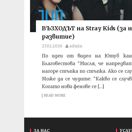
ВЪЗХОДЪТ на Stray Kids (за 
развитие)
27.02.2026
admin
По идеи от видео на Ютуб канал
Благовестова “Мисля, че напредва
нагоре стъпка по стъпка. Ако се слу
Може да се чудите: “Какво се случв
Когато нови фенове се […]
READ MORE
ЗА НАС
УСЛУ