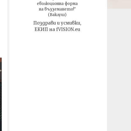
еволюционна форма
на възземането!"
(Ваклуш)
Поздрави и усмивки,
ЕКИП на fVISION.eu