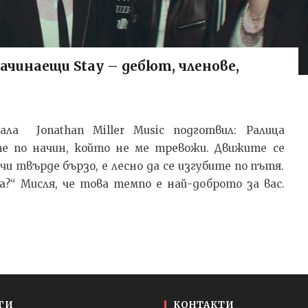
начинаещи Stay – дебют, членове,
а Jonathan Miller Music подготвил: Ралица
те по начин, който не ме тревожи. Движите се
чи твърде бързо, е лесно да се изгубите по пътя.
а?“ Мисля, че това темпо е най-доброто за вас.
ГИ
КОНТАКТИ