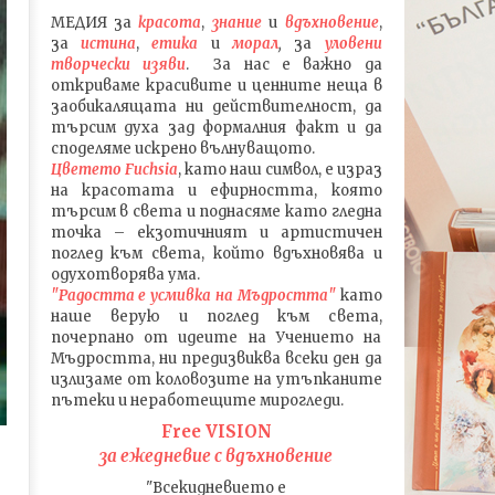
МЕДИЯ
за
красота
,
знание
и
вдъхновение
,
за
истина
,
етика
и
морал
,
за
уловени
т
ворч
ески изяви
. За нас е важно да
откриваме красивите и ценните неща в
заобикалящата ни действителност, да
търсим духа зад формалния факт и да
споделяме искрено вълнуващото.
Цветето Fuchsia
, като наш символ, е израз
на красотата и ефирността, която
търсим в света и поднасяме като гледна
точка – екзотичният и артистичен
поглед към света, който вдъхновява и
одухотворява ума.
"Радостта е усмивка на Мъдростта"
като
наше верую и поглед към света
,
почерпано от идеите на Учението на
Мъдростта,
ни предизвиква всеки ден да
излизаме от коловозите на утъпканите
пътеки и неработещите мирогледи.
Free VISION
за ежедневие с вдъхновение
"Всекидневието е