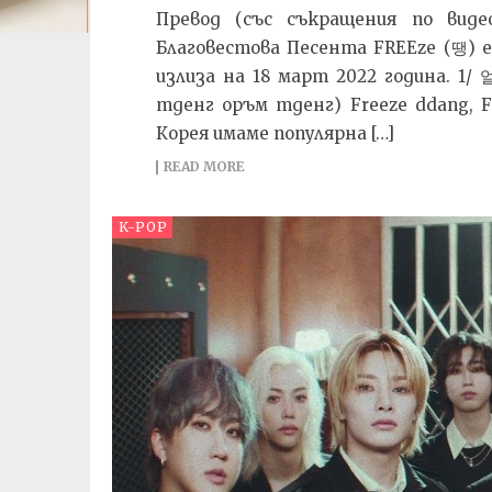
Превод (със съкращения по виде
Благовестова Песента FREEze (땡) 
излиза на 18 март 2022 година. 1/
тденг оръм тденг) Freeze ddang, 
Корея имаме популярна […]
READ MORE
K-POP