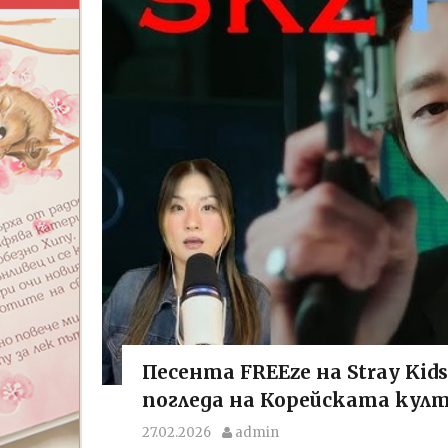
Песента FREEze на Stray Kid
погледа на Корейската култ
27.02.2026
admin