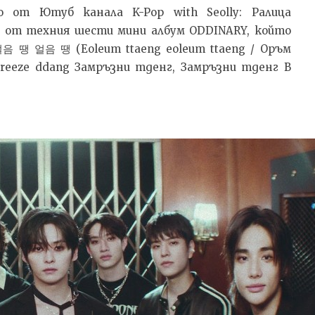
о от Ютуб канала K-Pop with Seolly: Ралица
е от техния шести мини албум ODDINARY, който
 얼음 땡 얼음 땡 (Eoleum ttaeng eoleum ttaeng / Оръм
Freeze ddang Замръзни тденг, Замръзни тденг В