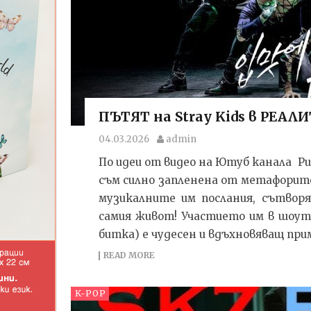
ПЪТЯТ на Stray Kids в РЕАЛ
04.03.2026
admin
По идеи от видео на Ютуб канала Pu
съм силно запленена от метафорите 
музикалните им послания, сътвор
самия живот! Участието им в шоуто
битка) е чудесен и вдъхновяващ при
READ MORE
K-POP