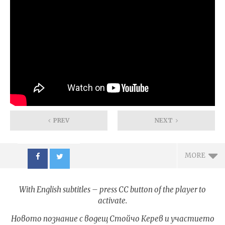
PREV
NEXT
MORE
With English subtitles – press CC button of the player to
activate.
Новото познание с водещ Стойчо Керев и участието