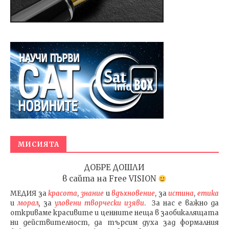
МИСИЯТА
ДОБРЕ ДОШЛИ
в сайта на
Free VISION
МЕДИЯ
за
красота
,
знание
и
вдъхновение
, за
истина
,
етика
и
морал
,
за
уловени т
ворч
ески изяви
. За нас е важно да
откриваме красивите и ценните неща в заобикалящата
ни действителност, да търсим духа зад формалния