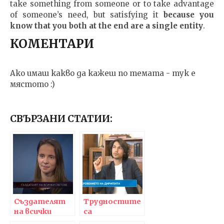
take something from someone or to take advantage
of someone’s need, but satisfying it
because you
know that you both at the end are a single entity
.
КОМЕНТАРИ
Ако имаш какво да кажеш по темата - тук е
мястото :)
СВЪРЗАНИ СТАТИИ:
Създателят
Трудностите
на всички
са
светове
благословение