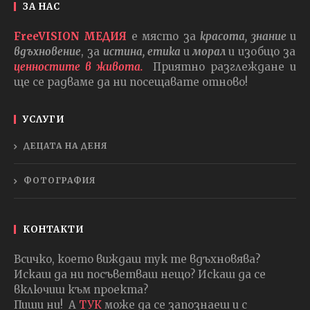
ЗА НАС
FreeVISION МЕДИЯ
е място за
красота, знание
и
вдъхновение
, за
истина, етика
и
морал
и изобщо за
ценностите в живота.
Приятно разглеждане и
ще се радваме да ни посещавате отново!
УСЛУГИ
ДЕЦАТА НА ДЕНЯ
ФОТОГРАФИЯ
КОНТАКТИ
Всичко, което виждаш тук те вдъхновява?
Искаш да ни посъветваш нещо? Искаш да се
включиш към проекта?
Пиши ни! А
ТУК
може да се запознаеш и с