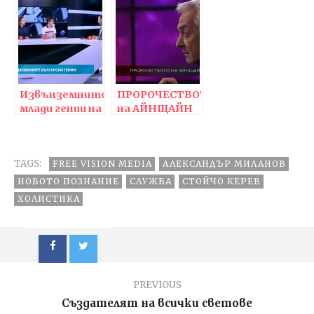
Извънземните
ПРОРОЧЕСТВОТО
млади гении на
на АЙНЩАЙН
България в
науката :)
TAGS:
FREE VISION MEDIA
АЛЕКСАНДЪР МИЛАНОВ
НОВОТО ПОЗНАНИЕ
СЛУЖБА
СТОЙЧО КЕРЕВ
ХОЛИСТИКА
PREVIOUS
Създателят на всички светове