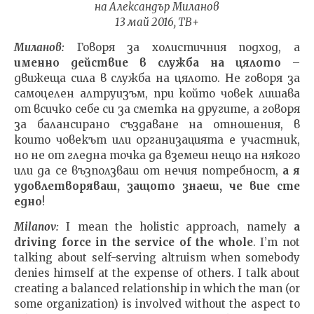
на Александър Миланов
NOW VIEWING
13 май 2016, ТВ+
Миланов:
Говоря за холистичния подход, а
Проект човечество
ИЗКУ
именно действие в служба на цялото
–
ОТГЛ
23.05.2016
ВЪЗП
движеща сила в служба на цялото. Не говоря за
fVISION.eu
ДОВЕ
самоцелен алтруизъм, при който човек лишава
23.05.
от всичко себе си за сметка на другите, а говоря
fVI
за балансирано създаване на отношения, в
които човекът или организацията е участник,
но не от гледна точка да вземеш нещо на някого
или да се възползваш от нечия потребност,
а я
удовлетворяваш, защото знаеш, че вие сте
едно
!
Milanov:
I mean the holistic approach, namely
a
driving force in the service of the whole
. I’m not
talking about self-serving altruism when somebody
denies himself at the expense of others. I talk about
creating a balanced relationship in which the man (or
some organization) is involved without the aspect to