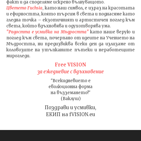
факт и да споделяме искрено вълнуващото.
Цветето Fuchsia
, като наш символ, е израз на красотата
и ефирността, която търсим в света и поднасяме като
гледна точка – екзотичният и артистичен поглед към
света, който вдъхновява и одухотворява ума.
"Радостта е усмивка на Мъдростта"
като наше верую и
поглед към света
, почерпано от идеите на Учението на
Мъдростта,
ни предизвиква всеки ден да излизаме от
коловозите на утъпканите пътеки и неработещите
мирогледи.
Free VISION
за ежедневие с вдъхновение
"Всекидневието е
еволюционна форма
на възземането!"
(Ваклуш)
Поздрави и усмивки,
ЕКИП на fVISION.eu