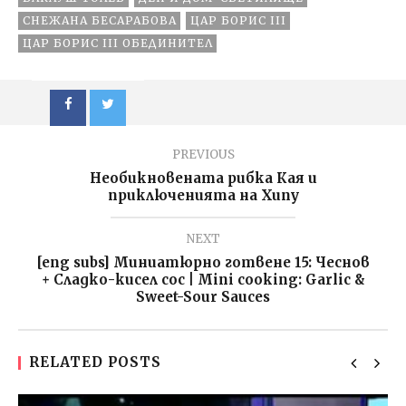
СНЕЖАНА БЕСАРАБОВА
ЦАР БОРИС III
ЦАР БОРИС III ОБЕДИНИТЕЛ
PREVIOUS
Необикновената рибка Кая и
приключенията на Хипу
NEXT
[eng subs] Миниатюрно готвене 15: Чеснов
+ Сладко-кисел сос | Mini cooking: Garlic &
Sweet-Sour Sauces
RELATED POSTS