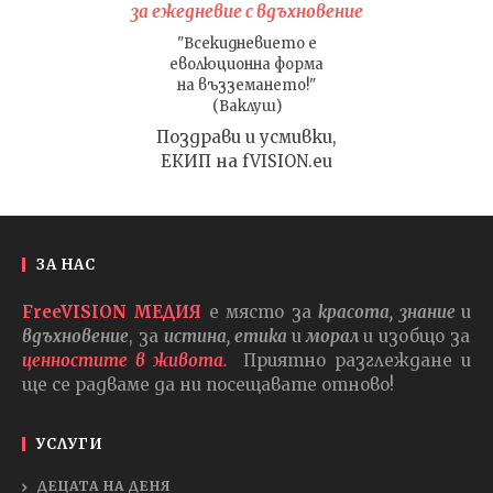
за ежедневие с вдъхновение
"Всекидневието е
еволюционна форма
на възземането!"
(Ваклуш)
Поздрави и усмивки,
ЕКИП на fVISION.eu
ЗА НАС
FreeVISION МЕДИЯ
е място за
красота, знание
и
вдъхновение
, за
истина, етика
и
морал
и изобщо за
ценностите в живота.
Приятно разглеждане и
ще се радваме да ни посещавате отново!
УСЛУГИ
ДЕЦАТА НА ДЕНЯ