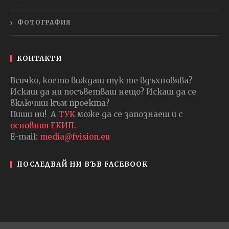
ФОТОГРАФИЯ
КОНТАКТИ
Всичко, което виждаш тук те вдъхновява?
Искаш да ни посъветваш нещо? Искаш да се
включиш към проекта?
Пиши ни! А
ТУК
може да се запознаеш и с
основния ЕКИП
.
E-mail:
media@fvision.eu
ПОСЛЕДВАЙ НИ ВЪВ FACEBOOK