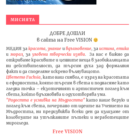
МИСИЯТА
ДОБРЕ ДОШЛИ
в сайта на
Free VISION
МЕДИЯ
за
красота
,
знание
и
вдъхновение
, за
истина
,
етика
и
морал
,
за
уловени т
ворч
ески изяви
. За нас е важно да
откриваме красивите и ценните неща в заобикалящата
ни действителност, да търсим духа зад формалния
факт и да споделяме искрено вълнуващото.
Цветето Fuchsia
, като наш символ, е израз на красотата
и ефирността, която търсим в света и поднасяме като
гледна точка – екзотичният и артистичен поглед към
света, който вдъхновява и одухотворява ума.
"Радостта е усмивка на Мъдростта"
като наше верую и
поглед към света
, почерпано от идеите на Учението на
Мъдростта,
ни предизвиква всеки ден да излизаме от
коловозите на утъпканите пътеки и неработещите
мирогледи.
Free VISION