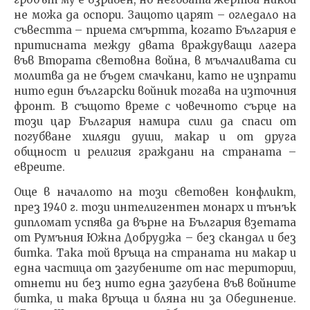
24.08.2022
не можа да оспори. Защото царят – огледало на
admin
съвестта – приема смъртта, когато България е
притисната между двата враждуващи лагера
във Втората световна война, в мълчаливата си
молитва да не бъдем смачкани, като не изпрати
нито един български войник тогава на източния
фронт. В същото време с човечното сърце на
този цар България намира сили да спаси от
погубване хиляди души, макар и от друга
общност и религия граждани на страната –
евреите.
Още в началото на този световен конфликт,
през 1940 г. този интелигентен монарх и тънък
дипломат успява да върне на България взетата
от Румъния Южна Добруджа – без скандал и без
битка. Така той връща на страната ни макар и
една частица от загубените от нас територии,
отнети ни без нито една загубена във войните
битка, и така връща и бляна ни за Обединение.