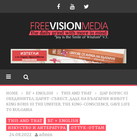
HOME
БГ + ENGLISH
THIS AND THAT
ЦАР БОРИС III
ОБЕДИНИТЕЛ, ЦАРЯТ-СЪВЕСТ, ДАДЕ НА БЪЛГАРИЯ ЖИВОТ |
KING BORIS III THE UNIFIER, THE KING-CONSCIENCE, GAVE LIFE
TO BULGARIA
THIS AND THAT
БГ + ENGLISH
ИЗКУСТВО И ЛИТЕРАТУРА
ОТТУК-ОТТАМ
24.08.2022
admin