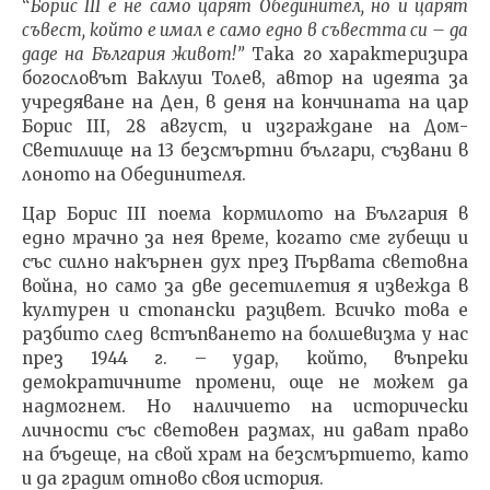
“
Борис
III
е не само царят Обединител, но и царят
съвест, който е имал е само едно в съвестта си – да
даде на България живот!”
Така го характеризира
богословът Ваклуш Толев, автор на идеята за
учредяване на Ден, в деня на кончината на цар
Борис
III, 28
август, и изграждане на Дом-
Светилище на 13 безсмъртни българи, съзвани в
лоното на Обединителя.
Цар Борис
III
поема кормилото на България в
едно мрачно за нея време, когато сме губещи и
със силно накърнен дух през Първата световна
война, но само за две десетилетия я извежда в
културен и стопански разцвет. Всичко това е
разбито след встъпването на болшевизма у нас
през 1944 г. – удар, който, въпреки
демократичните промени, още не можем да
надмогнем. Но наличието на исторически
личности със световен размах, ни дават право
на бъдеще, на свой храм на безсмъртието, като
и да градим отново своя история.