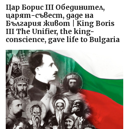
Цар Борис III Обединител,
царят-съвест, даде на
България живот | King Boris
III The Unifier, the king-
conscience, gave life to Bulgaria