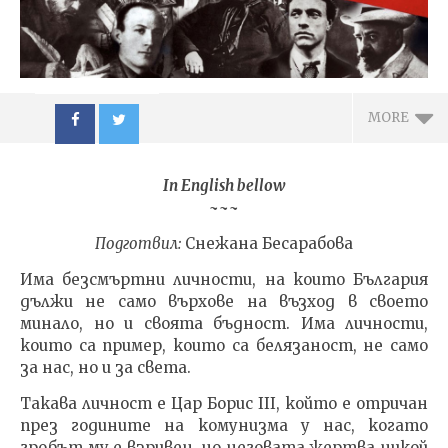
MORE
In English bellow
~~~
Подготвил:
Снежана Бесарабова
Има безсмъртни личности, на които България
NOW VIEWING
дължи не само върхове на възход в своето
минало, но и своята бъдност. Има личности,
Цар Борис III
ИЗКУ
които са пример, които са белязаност, не само
Обединител, царят-
ОТГЛ
съвест, даде на
ВЪЗП
за нас, но и за света.
България живот | King
ДОВЕ
Такава личност е Цар Борис
III
, който е отричан
Boris III The Unifier, the
24.08
king-conscience, gave life
през годините на комунизма у нас, когато
adm
to Bulgaria
гробът му е взривен, но неговата жертва никой