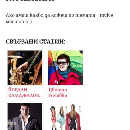
Ако имаш какво да кажеш по темата - тук е
мястото :)
СВЪРЗАНИ СТАТИИ:
ЙОРДАН
Цветна
КАМДЖАЛОВ,
Усмивка
Концерт /
албум 2