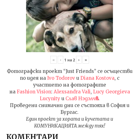
«
‹
›
»
1
на
2
Фотографски проект “Just Friends” се осъществи
по идея на
Ivo Todorov
и
Diana Kostova
, с
участието на фотографите
на
Fashion Vision
:
Alexsandra Vali
,
Lucy Georgieva
Lucynity
и
Слав Нэдэлчѣв
.
Проведени снимачни дни се състояха в София и
Бургас.
Един проект за хората и кучетата и
КОМУНИКАЦИЯТА между тях!
КОМЕНТАРИ