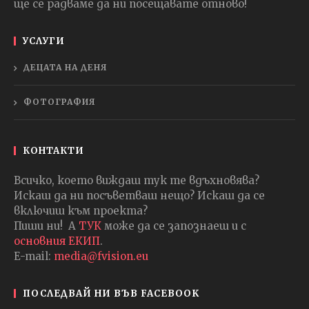
ще се радваме да ни посещавате отново!
УСЛУГИ
ДЕЦАТА НА ДЕНЯ
ФОТОГРАФИЯ
КОНТАКТИ
Всичко, което виждаш тук те вдъхновява?
Искаш да ни посъветваш нещо? Искаш да се
включиш към проекта?
Пиши ни! А
ТУК
може да се запознаеш и с
основния ЕКИП
.
E-mail:
media@fvision.eu
ПОСЛЕДВАЙ НИ ВЪВ FACEBOOK