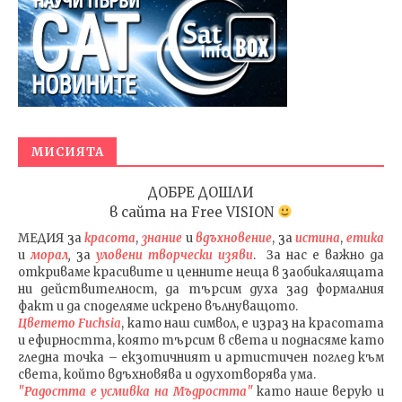
МИСИЯТА
ДОБРЕ ДОШЛИ
в сайта на
Free VISION
МЕДИЯ
за
красота
,
знание
и
вдъхновение
, за
истина
,
етика
и
морал
,
за
уловени т
ворч
ески изяви
. За нас е важно да
откриваме красивите и ценните неща в заобикалящата
ни действителност, да търсим духа зад формалния
факт и да споделяме искрено вълнуващото.
Цветето Fuchsia
, като наш символ, е израз на красотата
и ефирността, която търсим в света и поднасяме като
гледна точка – екзотичният и артистичен поглед към
света, който вдъхновява и одухотворява ума.
"Радостта е усмивка на Мъдростта"
като наше верую и