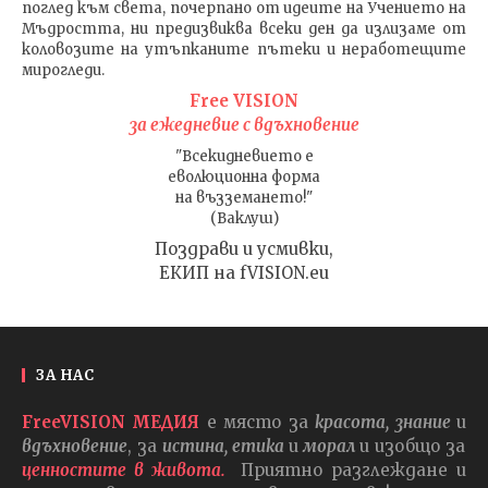
поглед към света
, почерпано от идеите на Учението на
Мъдростта,
ни предизвиква всеки ден да излизаме от
коловозите на утъпканите пътеки и неработещите
мирогледи.
Free VISION
за ежедневие с вдъхновение
"Всекидневието е
еволюционна форма
на възземането!"
(Ваклуш)
Поздрави и усмивки,
ЕКИП на fVISION.eu
ЗА НАС
FreeVISION МЕДИЯ
е място за
красота, знание
и
вдъхновение
, за
истина, етика
и
морал
и изобщо за
ценностите в живота.
Приятно разглеждане и