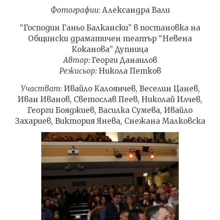
Фотографии:
Александра Вали
NOW VIEWING
“Господин Ганьо Балкански” в постановка на
Общински драматичен театър “Невена
“Господин Ганьо
ИЗКУ
Коканова” Дупница
Балкански”, Лондон
ОТГЛ
ВЪЗП
Автор:
Георги Данаилов
07.03.2017
ДОВЕ
Режисьор:
Никола Петков
fVISION.eu
07.03.
Участват:
Ивайло Калоянчев, Веселин Цанев,
fVI
Иван Иванов, Светослав Пеев, Николай Илчев,
Георги Бояджиев, Василка Сумева, Ивайло
Захариев, Виктория Янева, Снежана Малковска