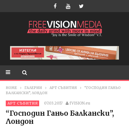
HOME
ГАЛЕРИИ
АРТ СЪБИТИЯ
“ГОСПОДИН ГАНЬО
БАЛКАНСКИ”, ЛОНДОН
07.03.2017
fVISION.eu
АРТ СЪБИТИЯ
“Господин Ганьо Балкански”,
Лондон