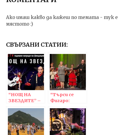
Ако имаш какво да кажеш по темата - тук е
мястото :)
СВЪРЗАНИ СТАТИИ:
“НОЩ НА
“Търси се
ЗВЕЗДИТЕ” –
Фигаро:
спектакълът
Последната
с годишни
грешка на
награди на
Нешка”,
фондация
Спектакъл на
“Енчо
“Нешанъл