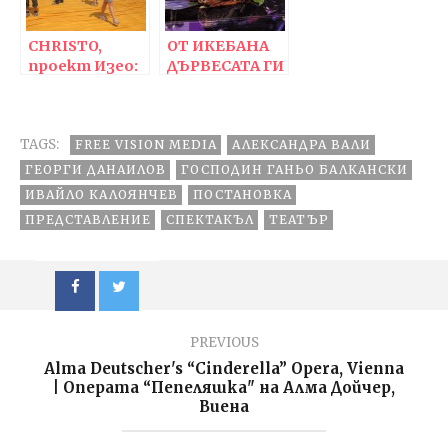
Кирязов”
арт” и
Русенска
CHRISTO,
опера
ОТ ИКЕБАНА
проект Изео:
ДЪРВЕСАТА ГИ
“Плаващите
БОЛИ,
кейове”
представяне
TAGS:
FREE VISION MEDIA
АЛЕКСАНДРА ВАЛИ
ГЕОРГИ ДАНАИЛОВ
ГОСПОДИН ГАНЬО БАЛКАНСКИ
ИВАЙЛО КАЛОЯНЧЕВ
ПОСТАНОВКА
ПРЕДСТАВЛЕНИЕ
СПЕКТАКЪЛ
ТЕАТЪР
PREVIOUS
Alma Deutscher's “Cinderella” Opera, Vienna
| Oперата “Пепеляшка" на Алма Дойчер,
Виена