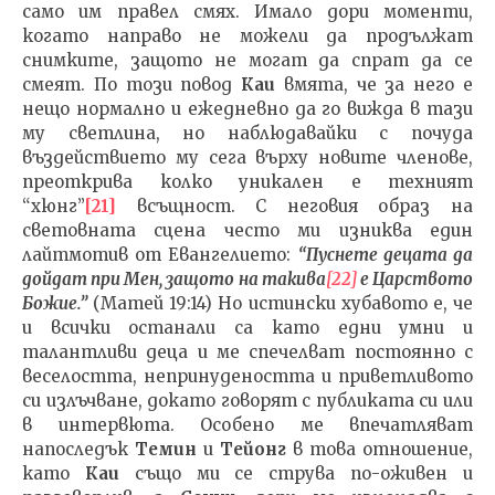
само им правел смях. Имало дори моменти,
когато направо не можели да продължат
снимките, защото не могат да спрат да се
смеят. По този повод
Каи
вмята, че за него е
нещо нормално и ежедневно да го вижда в тази
му светлина, но наблюдавайки с почуда
въздействието му сега върху новите членове,
преоткрива колко уникален е техният
“хюнг”
[21]
всъщност. С неговия образ на
световната сцена често ми изниква един
лайтмотив от Евангелието:
“Пуснете децата да
дойдат при Мен, защото на такива
[22]
е Царството
Божие.”
(Матей 19:14) Но истински хубавото е, че
и всички останали са като едни умни и
талантливи деца и ме спечелват постоянно с
веселостта, непринудеността и приветливото
си излъчване, докато говорят с публиката си или
в интервюта. Особено ме впечатляват
напоследък
Темин
и
Тейонг
в това отношение,
като
Каи
също ми се струва по-оживен и