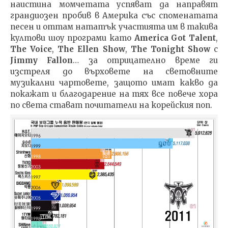
наистина момчетата успяват да направят
грандиозен пробив в Америка със споменатата
песен и оттам нататък участията им в такива
култови шоу програми като
America Got Talent
,
The Voice
,
The Ellen
Show
,
The Tonight Show
с
Jimmy Fallon
… за отрицателно време ги
изстреля до върховете на световните
музикални чартовете, защото имат какво да
покажат и благодарение на тях все повече хора
по света стават почитатели на корейския поп.