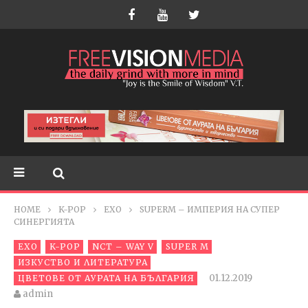
HOME
K-POP
EXO
SUPERM – ИМПЕРИЯ НА СУПЕР
СИНЕРГИЯТА
EXO
K-POP
NCT – WAY V
SUPER M
ИЗКУСТВО И ЛИТЕРАТУРА
01.12.2019
ЦВЕТОВЕ ОТ АУРАТА НА БЪЛГАРИЯ
admin