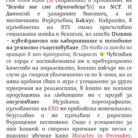
съм твоя герой”
[5]
(Anpanman) в противовес на
“Всички ние сме свръхчовеци”
[6]
на
NCT
. И
Дио
нисий е западният винопиец, а не
мистичният възкръсващ
Бакхус
. Накратко, в
излъчването на BTS силно присъстват
социалната нотка и бунтът, но липсва
Пътят
–
извеждането от лабиринтите
и тегобите
на земното съществуване
.
(
То това си липсва по
принцип в поп-културата, всъщност
Чувствам
се горда с постиженията им и превъзходното
качество на поднасяното, когато някъде ми се
случи да споделя увлечението си по к-попа, но го
няма идейния свят и аура с усещането за други
измерения на реалността, в които ме потапя
продукцията на любимците ми с призив за
отземяване
. Музиката, хореографиите,
излъчването на
EXO
ме привлякоха моментално,
безусловно и ме изпълват с радостно
възхищение постоянно. Също с усещането за
тих копнеж и смирено приемане при песни с
минорно звучене като
Miracles in December
,