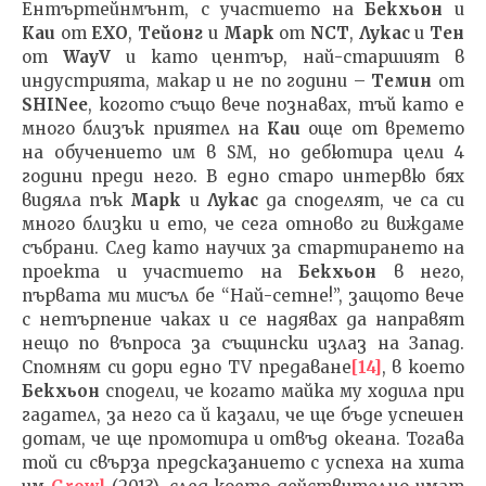
Ентъртейнмънт, с участието на
Бекхьон
и
Каи
от
EXO
,
Тейонг
и
Марк
от
NCT
,
Лукас
и
Тен
от
WayV
и като център, най-старшият в
индустрията, макар и не по години –
Темин
от
SHINee
, когото също вече познавах, тъй като е
много близък приятел на
Каи
още от времето
на обучението им в SM, но дебютира цели 4
години преди него. В едно старо интервю бях
видяла пък
Марк
и
Лукас
да споделят, че са си
много близки и ето, че сега отново ги виждаме
събрани. След като научих за стартирането на
проекта и участието на
Бекхьон
в него,
първата ми мисъл бе “Най-сетне!”, защото вече
с нетърпение чаках и се надявах да направят
нещо по въпроса за същински излаз на Запад.
Спомням си дори едно TV предаване
[14]
, в което
Бекхьон
сподели, че когато майка му ходила при
гадател, за него са й казали, че ще бъде успешен
дотам, че ще промотира и отвъд океана. Тогава
той си свърза предсказанието с успеха на хита