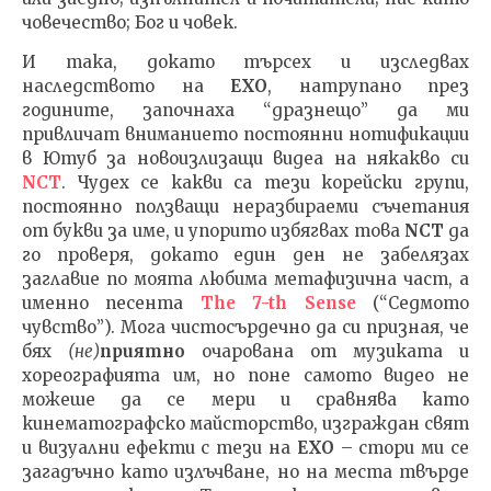
човечество; Бог и човек.
И така, докато търсех и изследвах
наследството на
EXO
, натрупано през
годините, започнаха “дразнещо” да ми
привличат вниманието постоянни нотификации
в Ютуб за новоизлизащи видеа на някакво си
NCT
. Чудех се какви са тези корейски групи,
постоянно ползващи неразбираеми съчетания
от букви за име, и упорито избягвах тoвa
NCT
да
гo проверя, докато един ден не забелязах
заглавие по моята любима метафизична част, а
именно песента
The
7-
th Sense
(“Седмото
чувство”). Мога чистосърдечно да си призная, че
бях
(не)
приятно
очарована от музиката и
хореографията им, но поне самото видео не
можеше да се мери и сравнява като
кинематографско майсторство, изграждан свят
и визуални ефекти с тези на
ЕХО
– стори ми се
загадъчно като излъчване, но на места твърде