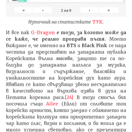
«
‹
›
»
2
на
9
Източник на статистките
ТУК
.
И все пак
G-Dragon
е този, за когото може да
се каже, че реално проправя пътя
. Моето
виждане е, че именно на
BTS
и
Black Pink
се пада
честта да представят на западната публика
Корейската вълна
масово
, защото те са по-
близки до западната нагласа за музика,
визуалност и съдържание, внасяйки и
уникалностите на корейския дух като аура.
Явяват се като свързващо звено несъзнателно
в качеството на върхова изява в духа на
Петата коренна раса.
[24]
В този смисъл бих
посочила също
Ailee
(Ейли) от соловите топ
корейски артисти, която заедно с обаянието на
корейската култура има приоритетно западен
чар като глас, визии и послания, и би могла да е
много успешна световно, ако се презентира