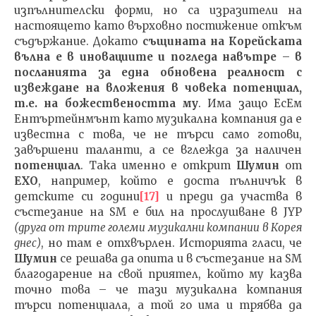
изпълнителски форми, но са изразители на
настоящето като върховно постижение откъм
съдържание. Докато
същината на Корейската
вълна е в иновациите и погледа навътре
–
в
посланията за една обновена реалност с
извеждане на вложения в човека потенциал,
т.е. на божествеността му
. Има защо ЕсЕм
Ентъртейнмънт като музикална компания да е
известна с това, че не търси само готови,
завършени таланти, а се вглежда за наличен
потенциал
. Така именно е открит
Шумин
от
EXO
, например, който е доста пълничък в
детските си години
[17]
и преди да участва в
състезание на SM е бил на прослушване в JYP
(друга от трите големи музикални компании в Корея
днес)
, но там е отхвърлен. Историята гласи, че
Шумин
се решава да опита и в състезание на SM
благодарение на свой приятел, който му казва
точно това – че тази музикална компания
търси потенциала, а той го има и трябва да