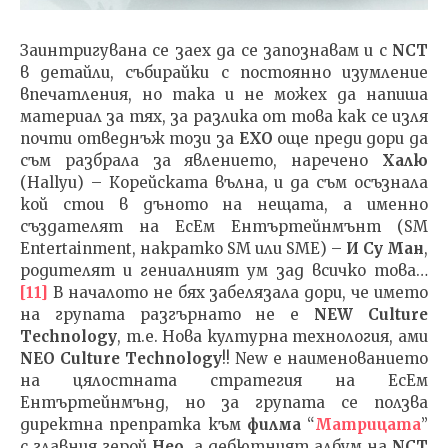
Заинтригувана се заех да се запознавам и с
NCT
в детайли, събирайки с постоянно изумление
впечатления, но така и не можех да напиша
материал за тях, за разлика от това как се изля
почти отведнъж този за
EXO
още преди дори да
съм разбрала за явлението, наречено
Халю
(Hallyu) – Корейската вълна, и да съм осъзнала
кой стои в дъното на нещата, а именно
създателят на ЕсЕм Ентъртейнмънт (SM
Entertainment, накратко SM или SME) –
И Су Ман
,
родителят и гениалният ум зад всичко това…
[11]
В началото не бях забелязала дори, че името
на групата разгърнато не е
NEW Culture
Technology
, т.е. Нова културна технология, aми
NEO
Culture Technology
!! New е наименованието
на цялостната стратегия на ЕсЕм
Ентъртейнмънд, но за групата се ползва
директна препратка към
филма
“
Матрицата
”
с главния герой
Нео
, а дебютният албум на
NCT