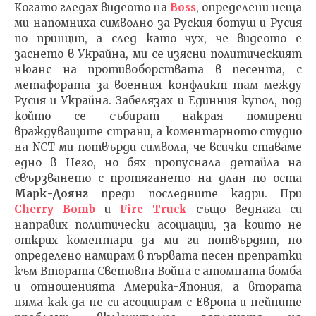
Когато гледах видеото на
Boss
, определени неща
ми напомниха символно за Руския ботуш и Русия
по принцип, а след като чух, че видеото е
заснето в Украйна, ми се изясни политическият
нюанс на противоборствата в песента, с
метафората за военния конфликт там между
Русия и Украйна. Забелязах и Единния купол, под
който се събират накрая помирени
враждуващите страни, а коментарното студио
на NCT ми потвърди символа, че всички ставаме
едно в Него, но бях пропуснала детайла на
свързването с протягането на длан по оста
Марк-Доянг
преди последните кадри. При
Cherry Bomb
и
Fire Truck
също веднага си
направих политически асоциации, за които не
открих коментари да ми ги потвърдят, но
определено намирам в първата песен препратки
към Втората Световна Война с атомната бомба
и отношенията Америка-Япония, а втората
няма как да не си асоциирам с Европа и нейните