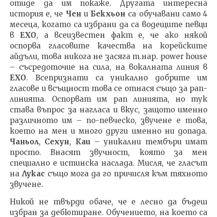
отиде да им покаже. Другата интересна
история е, че
Чен
и
Бекхьон
са обучавани само 4
месеца, когато са избрани да са водещите певци
в
EXO
, a всеизвестен факт е, че ако някой
оспорва гласовите качества на корейските
айдъли, това никога не засяга т.нар. power house
– съсредоточие на сила, на вокалната линия в
EXO
. Всепризнати са уникално добрите им
гласове и всъщност това се отнася също за рап-
линията. Оспорват им рап линията, но тук
става въпрос за нагласа и вкус, защото именно
различното им – по-певческо, звучене е това,
което на мен и много други именно ни допада.
Чаньол
,
Сехун
,
Каи
– уникални тембъри имат
просто. Внасят звучност, която за мен
специално е истинска наслада. Мисля, че гласът
на
Лукас
също мога да го причисля към тяхното
звучене.
Никой не твърди обаче, че е лесно да бъдеш
избран за дебютиране. Обучението, на което са