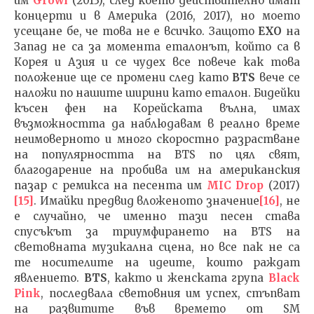
им
Growl
(2013), след което действително имат
концерти и в Америка (2016, 2017), но моето
усещане бе, че това не е всичко. Защото
EXO
на
Запад не са за момента еталонът, който са в
Корея и Азия и се чудех все повече как това
положение ще се промени след като
BTS
вече се
наложи по нашите ширини като еталон. Бидейки
късен фен на Корейската вълна, имах
възможността да наблюдавам в реално време
неимоверното и много скоростно разрастване
на популярността на BTS по цял свят,
благодарение на пробива им на американския
пазар с ремикса на песента им
MIC Drop
(2017)
[15]
. Имайки предвид вложеното значение
[16]
, не
е случайно, че именно тази песен става
спусъкът за триумфирането на BTS на
световната музикална сцена, но все пак не са
те носителите на идеите, които раждат
явлението.
BTS
, както и женската група
Black
Pink
, последвала световния им успех, стъпват
на развитите във времето от SM