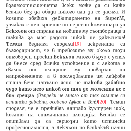
взаимоотношенията всеки може да си каже
всичко без да обиди някого или да се засяга. И
когато обявиха дебютирането на
SuperM
,
зачаках с нетърпение интересни коментари за
Бекхьон
от страна на новите му съотборници и
такива за моя радост никак не закъсняха!
Темин
веднага сподели
[19]
искрената си
благодарност, че в тревогите му около този
отговорен проект
Бекхьон
много бързо е успял
да внесе сред всички успокоение и с лекота е
свалил от плещите му товарът на
напрежението, а в последвалите им лайфове
стана вече напълно ясно, че
такова забавно
чудо като него никой от тях до момента не е
бил срещал
(
въпреки че много от тях самите са
истински забавни, особено
Лукас
и
Тен
!
)
[20]
. Темин
споделя, че е преживял направо културен шок,
когато на снимачната площадка всички се
опитвали да са сериозни като истински
професионалисти, а
Бекхьон
по всякакъв начин