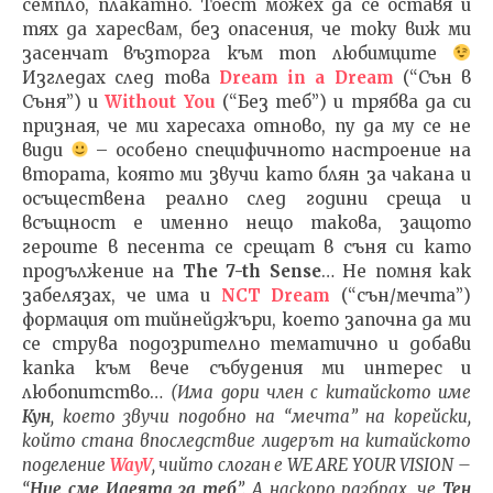
семпло, плакатно. Тоест можех да се оставя и
тях да харесвам, без опасения, че току виж ми
засенчат възторга към топ любимците
Изгледах след това
Dream in a Dream
(“Сън в
Съня”) и
Without You
(“Без теб”) и трябва да си
призная, че ми харесаха отново, пу да му се не
види
– особено специфичното настроение на
втората, която ми звучи като блян за чакана и
осъществена реално след години среща и
всъщност е именно нещо такова, защото
героите в песента се срещат в съня си като
продължение на
The
7-
th Sense
… Не помня как
забелязах, че има и
NCT Dream
(“сън/мечта”)
формация от тийнейджъри, което започна да ми
се струва подозрително тематично и добави
капка към вече събудения ми интерес и
любопитство…
(
Има дори член с китайското име
Кун
, което звучи подобно на “мечта” на корейски,
който стана впоследствие лидерът на китайското
поделение
WayV
, чийто слоган е
WE ARE YOUR VISION
–
“
Ние сме Идеята
за теб
”
.
А наскоро разбрах, че
Тен