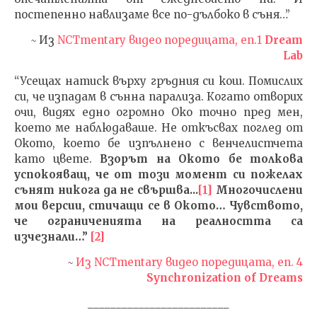
постепенно навлизаме все по-дълбоко в съня…”
~
Из
NCTmentary видео поредицата, еп.1
Dream
Lab
“Усещах натиск върху гръдния си кош. Помислих
си, че изпадам в сънна парализа. Когато отворих
очи, видях едно огромно Око точно пред мен,
което ме наблюдаваше. Не откъсвах поглед от
Окото, което бе изпълнено с венчелистчета
като цвете.
Взорът на Окото бе толкова
успокояващ, че от този момент си пожелах
сънят никога да не свършва.
.
.
[1]
Многочислени
мои версии, стичащи се в Окото… Чувството,
че ограниченията на реалността са
изчезнали…
”
[2]
~
Из NCTmentary видео поредицата, еп. 4
Synchronization of Dreams
_________________________