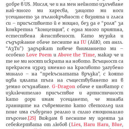
добре в US. Мисля, че и на мен нейното излъчване
най-много ми харесва, защото ми носи
усещането за пълнокръвност с визията и гласа
си – присъствието й е мощно, без да е “роля” за
конкретна “концепция”, с една много приятна,
естествена женственост. Като музика и
съдържание обаче песните на
IU
(АйЮ, от англ.
“АзТи”) задържат повече вниманието ми –
особено
Love Poem
и
Above the Time
, макар че и
те не ми носят искрата на новото. Всъщност са
прекрасен израз именно на красивото загубено
минало – на “прекъснатата връзка”, с която
идва цялата тъга на съществуването ни в
земно осъзнаване.
G-Dragon
обаче е иноватор с
изключително присъствие и артистичност
като дори имам усещането, че минава
границите на съвремието като светоглед или
поне има събудено реално и силно емоционално
търсене.
[25]
Виждам в песните му идеята за
себежертвата от любов (
Lies
,
Haru Haru
,
Blue
,