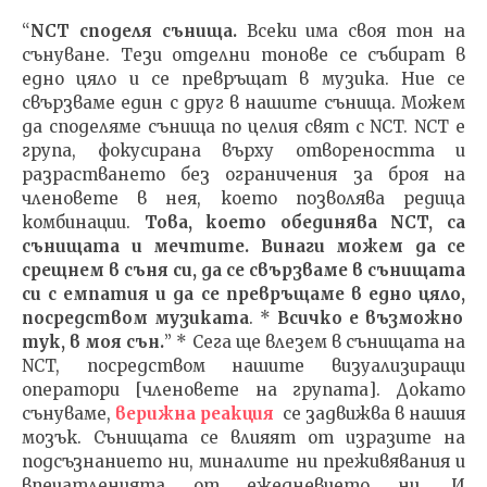
“
NCT
споделя сънища.
Всеки има своя тон на
сънуване. Тези отделни тонове се събират в
едно цяло и се превръщат в музика. Ние се
свързваме един с друг в нашите сънища. Можем
да споделяме сънища по целия свят с NCT. NCT е
група, фокусирана върху отвореността и
разрастването без ограничения за броя на
членовете в нея, което позволява редица
комбинации.
Това, което обединява
NCT,
са
сънищата
и мечтите. Винаги можем да се
срещнем в съня си, да се свързваме в сънищата
си с емпатия и да се превръщаме в едно цяло
,
посредством музиката
. *
Всичко е възможно
тук, в моя сън.
” * Сега ще влезем в сънищата на
NCT, посредством нашите визуализиращи
оператори [членовете на групата]. Докато
сънуваме,
верижна реакция
се задвижва в нашия
мозък. Сънищата се влияят от изразите на
подсъзнанието ни, миналите ни преживявания и
впечатленията от ежедневието ни. И