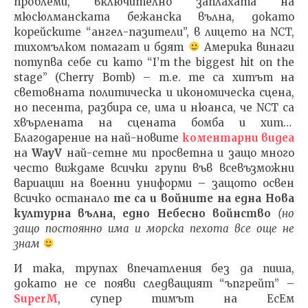
проблеми, включително заплахата на
мюсюлманската бежанска вълна, докато
корейските “ангел-пазители”, в лицето на NCT,
тихомълком помагат и бдят
Америка винаги
потупва себе си като “I’m the biggest hit on the
stage” (Cherry Bomb) – т.е. те са хитът на
световната политическа и икономическа сцена,
но песента, разбира се, има и нюанса, че NCT са
хвърлената на сцената бомба и хит…
Благодарение на най-новите
коментарни видеа
на
WayV
най-сетне ми просветна и защо много
често виждаме всички групи във всевъзможни
вариации на военни униформи – защото освен
всичко останало
те са и войните на една Нова
културна вълна, едно Небесно войнство
(но
защо постоянно има и морска пехота все още не
знам
И така, трупах впечатления без да пиша,
докато не се появи следващият “ъпгрейт” –
SuperM
, супер тимът на ЕсЕм