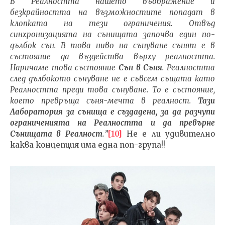
В Реалността нашето въображение и
безкрайността на възможностите попадат в
клопката на тези ограничения.
Отвъд
синхронизацията на сънищата започва един по-
дълбок сън. В това ниво на сънуване сънят е в
състояние да въздейства върху реалността.
Наричаме това състояние
Сън в Съня
. Реалността
след дълбокото сънуване не е съвсем същата като
Реалността преди това сънуване. То е състояние,
което превръща съня-мечта в реалност.
Тази
Лаборатория за сънища е създадена, за да разчупи
ограниченията на Реалността и да превърне
Сънищата в Реалност.
”
[10]
Не е ли удивително
каква концепция има една поп-група!!