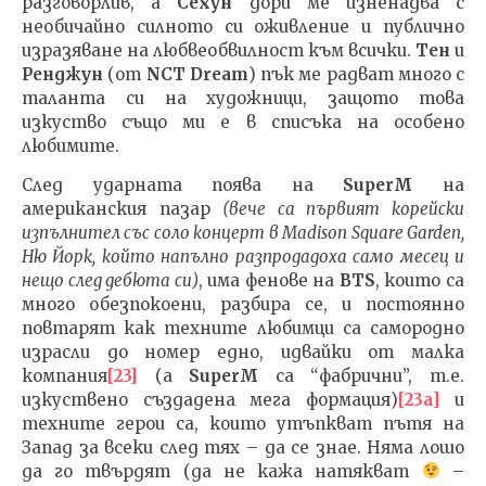
разговорлив, а
Сехун
дори ме изненадва с
необичайно силното си оживление и публично
изразяване на любвеобвилност към всички.
Тен
и
Ренджун
(от
NCT
Dream
) пък ме радват много с
таланта си на художници, защото това
изкуство също ми е в списъка на особено
любимите.
След ударната поява на
SuperM
на
американския пазар
(вече са първият корейски
изпълнител със соло концерт в
Madison Square Garden
,
Ню Йорк, който напълно разпродадоха само месец и
нещо след дебюта си)
, има фенове на
BTS
, които са
много обезпокоени, разбира се, и постоянно
повтарят как техните любимци са самородно
израсли до номер едно, идвайки от малка
компания
[23]
(a
SuperM
са “фабрични”, т.е.
изкуствено създадена мега формация)
[23а]
и
техните герои са, които утъпкват пътя на
Запад за всеки след тях – да се знае. Няма лошо
да го твърдят (да не кажа натякват
–