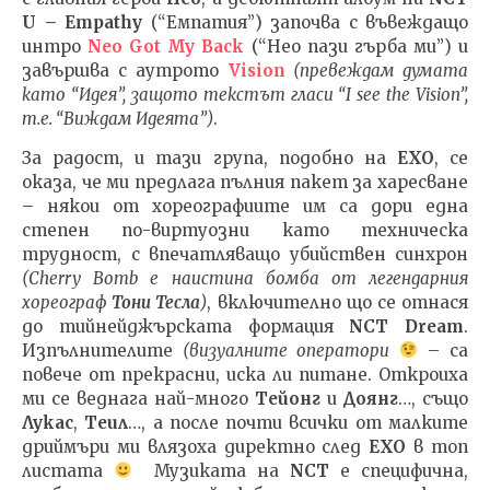
U
–
Empathy
(“Емпатия”) започва с въвеждащо
интро
Neo Got My Back
(“Нео пази гърба ми”) и
завършва с аутрото
Vision
(
превеждам думата
като
“
Идея
”
, защото текстът гласи “
I see the Vision”,
т.е. “Виждам Идеята”
)
.
За радост, и тази група, подобно на
EXO
, се
оказа, че ми предлага пълния пакет за харесване
– някои от хореографиите им са дори една
степен по-виртуозни като техническа
трудност, с впечатляващо убийствен синхрон
(Cherry Bomb е наистина бомба от легендарния
хореограф
Тони Теслa
)
, включително що се отнася
до тийнейджърската формация
NCT Dream
.
Изпълнителите
(визуалните оператори
– са
повече от прекрасни, иска ли питане. Откроиха
ми се веднага най-много
Тейонг
и
Доянг
…, също
Лукас
,
Теил
…, а после почти всички от малките
дриймъри ми влязоха директно след
EXO
в топ
листата
Музиката на
NCT
е специфична,