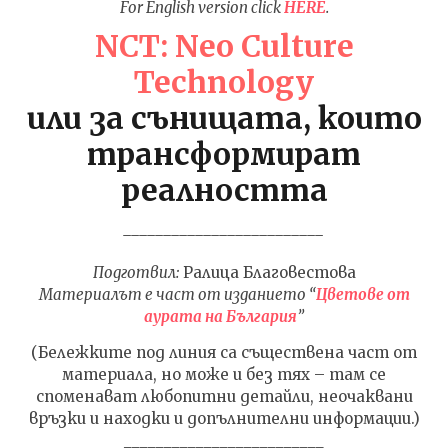
For English version click
HERE
.
NCT: Neo Culture
Technology
или за сънищата, които
NOW VIEWING
трансформират
SuperM – ИМПЕРИЯ на
ИЗКУ
СУПЕР СИНЕРГИЯТА
ОТГЛ
реалността
ВЪЗП
01.12.2019
ДОВЕ
admin
_________________________
01.12.
adm
Подготвил:
Ралица Благовестова
Материалът е част от изданието “
Цветове от
аурата на България
”
(Бележките под линия са съществена част от
материала, но може и без тях – там се
споменават любопитни детайли, неочаквани
връзки и находки и допълнителни информации.)
_________________________