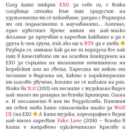
С
лед като открих
EXO
за себе си, с всяка
следваща стъпка към тях градусът на
изумлението ми се покачваше, заедно с възторга
ми от поднасяното и научаваното… Логично,
едно известно време нямах ни най-малко
желание да проучвам и харесвам каквато и да е
друга к-поп група, пък ако ще и
BTS
да е това
Разбира се, нямаше как да не ги поразуча все пак
тях в качеството им на основен конкурент на
EXO за сърцата на милионите почитатели на
корейския поп по света. Харесаха ми някои от
песните и видеата им, както и характерното
им гласово звучене, когато не се набляга на рап.
Може би
N.O
(2013) от песните с музикално видео
най-много ми допадна по всички критерии. Силна
е. И посланието в нея ми въздейства. Напомня
ми освен това като стилистика малко за
Wolf
[3]
(на EXO
А като музика, хореография и визия
най-много харесвам
Fake Love
(2018) – всичко в
клипа е направено изключително красиво и