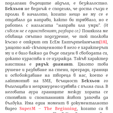
подлагани бъдещите айдъли, е безжалостно.
Бекхьон
не веднъж е споделял, че доста сълзи е
пролял в началото, когато нещо не му се е
отдавало да направи, както би трябвало, но е
работел с нагласата “направи или умри”.
(И
съвсем не е единственият, разбира се.)
Понякога ме
обхваща смътно подозрение, че той толкова
късно е открит от ЕсЕм Ентъртейнмънт
[18]
,
защото най-скъпоценното в него е характерът
му и е било важно да бъде опазен в свободата си,
докато израства и се изгражда. Такъв характер
наистина е
рядък диамант
. Цялото това
рушене и разбиване на стени, прегради, граници
и освобождаване на твореца в нас, което е
лайтмотив на SME, всъщност
Бекхьон
го
въплъщава и непринудено изявява с пълна сила. В
неговата аура границите между хората се
стопяват и спонтанният живот започва да
бълбука. Има един момент в документалното
видео
SuperM
–
The Beginning
, когато са в