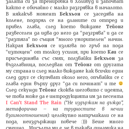
залата си за тренировка в Холивуд и започват
както е обичайно с малко разгрявка в началото.
В някакъв момент
Бекхьон
се заседява на
колене, подпрял се на дланите си отпред и
привел глава, след което виждаме
Тейонг
развеселен да идва до него да “разгрява” и да се
“разтяга” по същия “много уморителен” начин.
Накрая
Бекхьон
се излягва по гръб на пода
“изтощен” от толкоз усилия, при което
Каи
се
присъединява със смях, ползвайки
Бекхьон
за
възглавница, последван от
Тейонг
от другата
му страна и след малко виждаме как всички един
след друг се скупчват около него, опъвайки се с
глава един върху друг “да си починат” и те
След секунди
Тейонг
скоква шеговито с идеята,
че това може да е интродукцията им за песента
I Can’t Stand The Rain
(“Не издържам на дъжда”,
метафорично – на трудностите в нечии
взаимоотношения):
целокупно натръшкали се на
пода, неиздържащи повече :))) Беше много
смешно… Мисълта ми е, че в такава динамика на