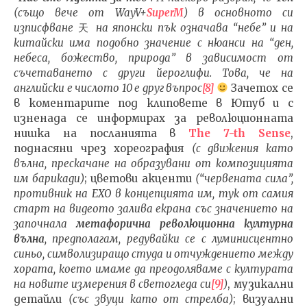
(
също вече от WayV
+
SuperM
)
в основното си
изписфване
天
на японски пък означава “небе” и на
китайски има подобно значение с нюанси на “ден,
небеса, божество, природа” в зависимост от
съчетаването с други йероглифи. Това, че на
английски е числото 10 е друг въпрос
[8]
Зачетох се
в коментарите под клиповете в Ютуб и с
изненада се информирах за революционната
нишка на посланията в
The
7-
th Sense
,
поднасяни чрез хореография
(с движения като
вълна, прескачане на образувани от композицията
им барикади)
; цветови акценти
(“червената сила”,
противник на
EXO
в концепцията им
,
тук от самия
старт на видеото залива екрана
със значението на
започнала
метафорична революционна културна
вълна
, предполагам, редувайки се с луминисцентно
синьо, символизиращо студа и отчуждението между
хората, което имаме да преодоляваме с културата
на новите измерения в светогледа си
[9]
)
, музикални
детайли
(със звуци като от стрелба)
; визуални