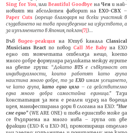
Sing for You
, или
Beautiful Goodbye
на
Чен
и най-
новият ми абсолютен фаворит на
EXO-CBX
–
Paper Cuts
(
горещо благодаря на всеки участник в
създаването на това произведение на изкуството, а
за изпълнението в Япония, поклон
[7]
)
…
Във
видео-реакция
на Ютуб канала
Classical
Musicians React
по повод
Call Me Baby
на EXO
едно от момчетата отбеляза нещо, което
много добре формулира разликата между аурите
на двете групи: “
Докато
BTS
е съвкупност от
индивидуалности, които работят като група
наистина много добре, то за
EXO
имам усещането,
че като група,
като едно цяло
– са действително
една много добра самостойна единица.”
Тази
констатация за мен е реален израз на водеща
идея, манифестирана дори в слогана на EXO:
“Ние
сме едно”
(WE ARE ONE) и това единство може да
се възприема на много нива – група от две
фракции (EXO-K и EXO-M), промотиращи отделно
или заедно; изпълнител и почитатели; ние като