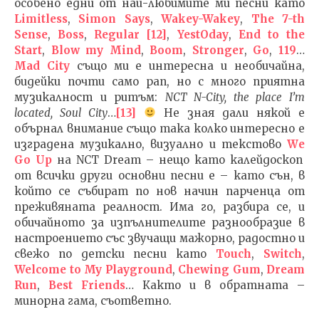
особено едни от най-любимите ми песни като
Limitless
,
Simon Says
,
Wakey-Wakey
,
The 7-th
Sense
,
Boss
,
Regular
[12]
,
YestOday
,
End to the
Start
,
Blow my Mind
,
Boom
,
Stronger
,
Go
,
119
…
Mad City
също ми е интересна и необичайна,
бидейки почти само рап, но с много приятна
музикалност и ритъм:
NCT N-City, the place I’m
located, Soul City
…
[13]
Не зная дали някой е
обърнал внимание също така колко интересно е
изградена музикално, визуално и текстово
W
е
Go Up
на NCT Dream – нещо като калейдоскоп
от всички други основни песни е – като сън, в
който се събират по нов начин парченца от
преживяната реалност. Има го, разбира се, и
обичайното за изпълнителите разнообразие в
настроението със звучащи мажорно, радостно и
свежо по детски песни като
Touch
,
Switch
,
Welcome to My Playground
,
Chewing Gum
,
Dream
Run
,
Best Friends
… Както и в обратната –
минорна гама, съответно.