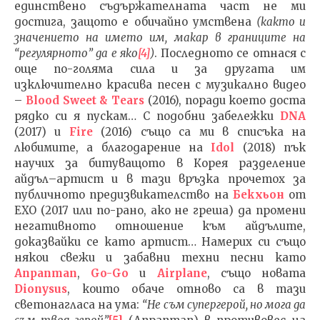
единствено съдържателната част не ми
достига, защото е обичайно умствена
(както и
значението на името им, макар в границите на
“регулярното” да е яко
[4]
)
. Последното се отнася с
още по-голяма сила и за другата им
изключително красива песен с музикално видео
–
Blood Sweet & Tears
(2016), поради което доста
рядко си я пускам… С подобни забележки
DNA
(2017) и
Fire
(2016) също са ми в списъка на
любимите, а благодарение на
Idol
(2018) пък
научих за битуващото в Корея разделение
айдъл–артист и в тази връзка прочетох за
публичното предизвикателство на
Бекхьон
от
EXO (2017 или по-рано, ако не греша) да промени
негативното отношение към айдълите,
доказвайки се като артист… Намерих си също
някои свежи и забавни техни песни като
Anpanman
,
Go-Go
и
Airplane
, също новата
Dionysus
, които обаче отново са в тази
светонагласа на ума:
“Не съм супергерой, но мога да