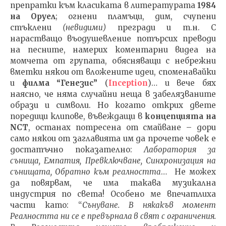
препратки към класиката в литературата
1984
на Оруел
; огнени пламъци, дим, счупени
стъклени
(невидими)
прегради и т.н. С
нарастващо въодушевление потърсих преводи
на песните, намерих коментарни видеа на
момчета от групата, обясняващи с небрежни
вметки някои от вложените идеи, споменавайки
и
филма “Генезис”
(
Inception
)… и вече бях
наясно, че няма случайни неща в забелязваните
образи и символи. Но когато открих двете
поредици клипове, въвеждащи в
концепцията на
NCT
, останах потресена от смайване – дори
само някои от заглавията им да прочете човек е
достатъчно показателно:
Лаборатория за
сънища, Емпатия, Превключване, Синхронизация на
сънищата, Обратно към реалността
… Не можех
да повярвам, че има такава музикална
индустрия по света! Особено ме впечатлиха
части като: “
Сънуване. В някакъв момент
Реалността ни се е превърнала в свят с ограничения.