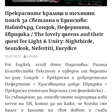
Прекрасните кралици и техният
поиск за Светлина и Единство:
Найтбърд, Сондок, Нефертити,
Евридика / The lovely queens and their
quest for Light & Unity: Nightbirde,
Seondeok, Nefertiti, Eurydice
10.10.2021
admin
For English, scroll down Подготвил: Ралица
Благовестова Текстът e изведен от видеото
по-долу Сондок > Прекрасна и добродетелна
Нефертити > Красавицата дойде Евридика >
Прекрасна учителна виделина (от финикийски) …
По съвпадение, да, отново имаме подходяща нова
песен на SM, която да ни каже, че всички сме
крале и кралици на своя живот и съдба