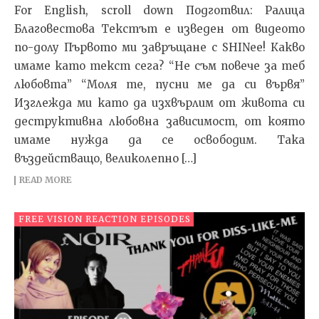
For English, scroll down Подготвил: Ралица
Благовестова Текстът e изведен от видеото
по-долу Първото ми завръщане с SHINee! Какво
имаме като текст сега? “Не съм повече за теб
любовта” “Моля те, пусни ме да си вървя”
Изглежда ми като да изхвърлим от живота си
деструктивна любовна зависимост, от която
имаме нужда да се освободим. Така
въздействащо, великолепно […]
READ MORE
FREE VISION REACTION EPISODES