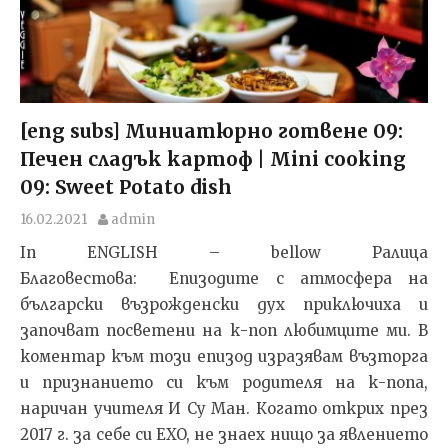
[eng subs] Миниатюрно готвене 09:
Печен сладък картоф | Mini cooking
09: Sweet Potato dish
16.02.2021
admin
In ENGLISH – bellow Ралица
Благовестова: Епизодите с атмосфера на
български възрожденски дух приключиха и
започват посветени на к-поп любимците ми. В
коментар към този епизод изразявам възторга
и признанието си към родителя на к-попа,
наричан учителя И Су Ман. Когато открих през
2017 г. за себе си EXO, не знаех нищо за явлението