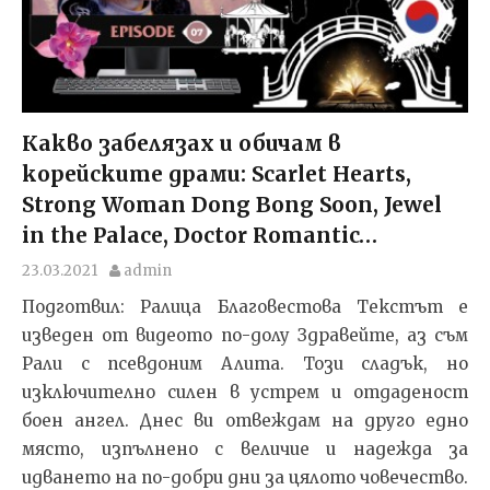
Какво забелязах и обичам в
корейските драми: Scarlet Hearts,
Strong Woman Dong Bong Soon, Jewel
in the Palace, Doctor Romantic…
23.03.2021
admin
Подготвил: Ралица Благовестова Текстът e
изведен от видеото по-долу Здравейте, аз съм
Рали с псевдоним Алита. Този сладък, но
изключително силен в устрем и отдаденост
боен ангел. Днес ви отвеждам на друго едно
място, изпълнено с величие и надежда за
идването на по-добри дни за цялото човечество.