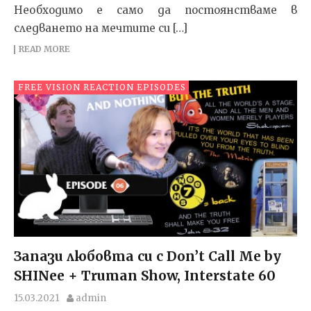
Необходимо е само да постоянстваме в
следването на мечтите си […]
READ MORE
FREE VISION REACTION EPISODES
Запази любовта си с Don’t Call Me by
SHINee + Truman Show, Interstate 60
15.03.2021
admin