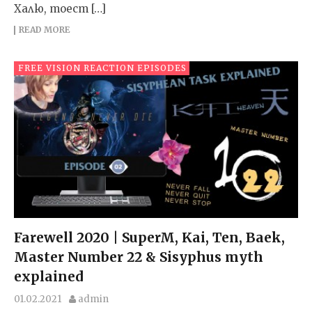
Халю, тоест […]
READ MORE
FREE VISION REACTION EPISODES
Farewell 2020 | SuperM, Kai, Ten, Baek,
Master Number 22 & Sisyphus myth
explained
01.02.2021
admin