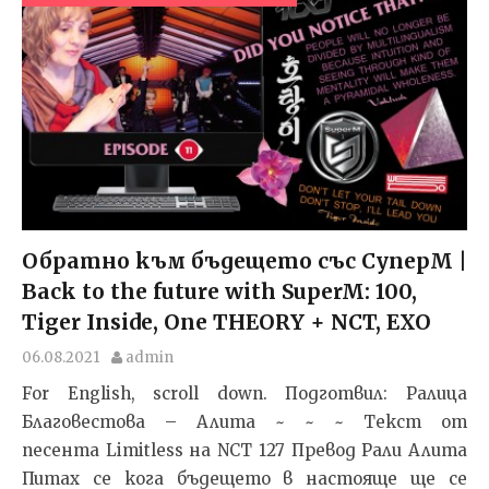
Обратно към бъдещето със СуперМ |
Back to the future with SuperM: 100,
Tiger Inside, One THEORY + NCT, EXO
06.08.2021
admin
For English, scroll down. Подготвил: Ралица
Благовестова – Алита ~ ~ ~ Текст от
песента Limitless на NCT 127 Превод Рали Алита
Питах се кога бъдещето в настояще ще се