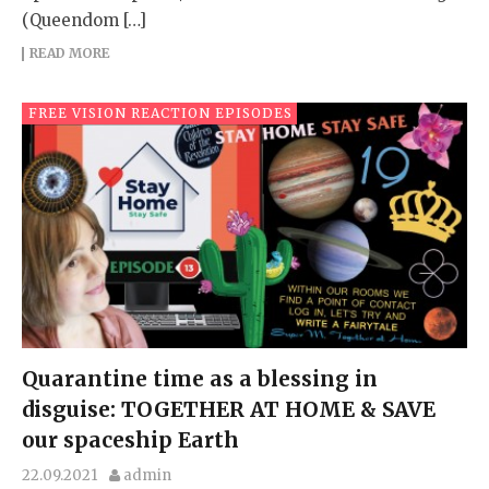
(Queendom […]
READ MORE
FREE VISION REACTION EPISODES
Quarantine time as a blessing in
disguise: TOGETHER AT HOME & SAVE
our spaceship Earth
22.09.2021
admin