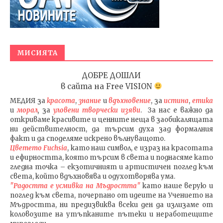
МИСИЯТА
ДОБРЕ ДОШЛИ
в сайта на
Free VISION
МЕДИЯ
за
красота
,
знание
и
вдъхновение
, за
истина
,
етика
и
морал
,
за
уловени т
ворч
ески изяви
. За нас е важно да
откриваме красивите и ценните неща в заобикалящата
ни действителност, да търсим духа зад формалния
факт и да споделяме искрено вълнуващото.
Цветето Fuchsia
, като наш символ, е израз на красотата
и ефирността, която търсим в света и поднасяме като
гледна точка – екзотичният и артистичен поглед към
света, който вдъхновява и одухотворява ума.
"Радостта е усмивка на Мъдростта"
като наше верую и
поглед към света
, почерпано от идеите на Учението на
Мъдростта,
ни предизвиква всеки ден да излизаме от
коловозите на утъпканите пътеки и неработещите