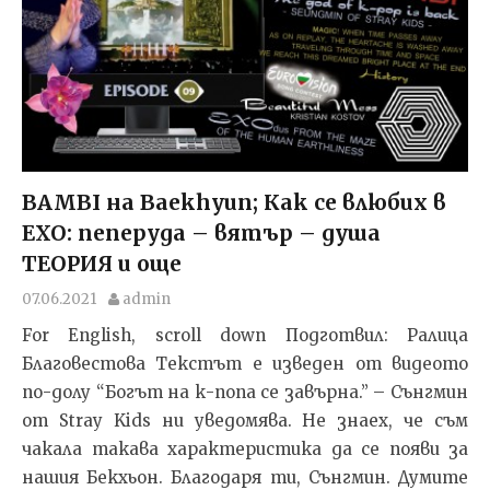
BAMBI на Baekhyun; Как се влюбих в
EXO: пеперуда – вятър – душа
ТЕОРИЯ и още
07.06.2021
admin
For English, scroll down Подготвил: Ралица
Благовестова Текстът e изведен от видеото
по-долу “Богът на к-попа се завърна.” – Сънгмин
от Stray Kids ни уведомява. Не знаех, че съм
чакала такава характеристика да се появи за
нашия Бекхьон. Благодаря ти, Сънгмин. Думите