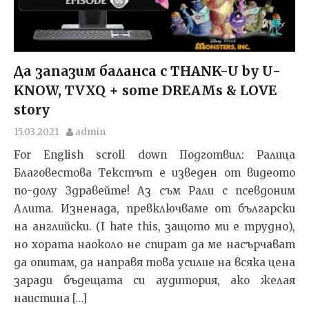
Да запазим баланса с THANK-U by U-
KNOW, TVXQ + some DREAMs & LOVE
story
15.03.2021
admin
For English scroll down Подготвил: Ралица
Благовестова Текстът e изведен от видеото
по-долу Здравейте! Аз съм Рали с псевдоним
Алита. Изненада, превключваме от български
на английски. (I hate this, защото ми е трудно),
но хората наоколо не спират да ме насърчават
да опитам, да направя това усилие на всяка цена
заради бъдещата си аудитория, ако желая
наистина […]