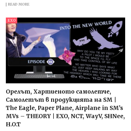
READ MORE
EXO
Орелът, Хартиеното самолетче,
Самолетът в продукцията на SM |
The Eagle, Paper Plane, Airplane in SM’s
MVs – THEORY | EXO, NCT, WayV, SHNee,
H.O.T