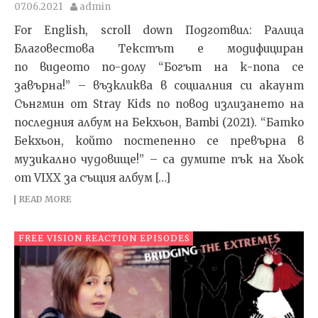
07.06.2021
admin
For English, scroll down Подготвил: Ралица
Благовестова Текстът e модифициран
по видеото по-долу “Богът на к-попа се
завърна!” – възкликва в социалния си акаунт
Сънгмин от Stray Kids по повод излизането на
последния албум на Бекхьон, Bambi (2021). “Батко
Бекхьон, който постепенно се превърна в
музикално чудовище!” – са думите пък на Хьок
от VIXX за същия албум […]
READ MORE
FREE VISION REACTION EPISODES