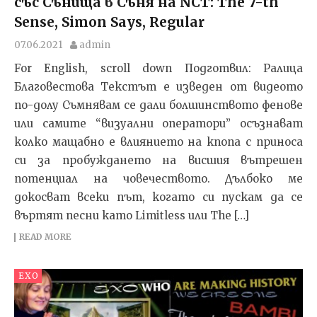
със Сънища в Съня на NCT: The 7-th
Sense, Simon Says, Regular
07.06.2021
admin
For English, scroll down Подготвил: Ралица
Благовестова Текстът e изведен от видеото
по-долу Съмнявам се дали болшинството фенове
или самите “визуални оператори” осъзнават
колко мащабно е влиянието на кпопа с приноса
си за пробуждането на висшия вътрешен
потенциал на човечеството. Дълбоко ме
докосват всеки път, когато си пускам да се
въртят песни като Limitless или The […]
READ MORE
EXO