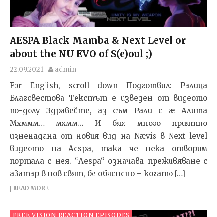
AESPA Black Mamba & Next Level or
about the NU EVO of S(e)oul ;)
22.09.2021
admin
For English, scroll down Подготвил: Ралица
Благовестова Текстът e изведен от видеото
по-долу Здравейте, аз съм Рали с æ Алита
Мхммм… мхмм… И бях много приятно
изненадана от новия вид на Nævis в Next level
видеото на Aespa, така че нека отворим
портала с нея. “Aespa“ означава преживяване с
аватар в нов свят, бе обяснено – когато […]
READ MORE
FREE VISION REACTION EPISODES