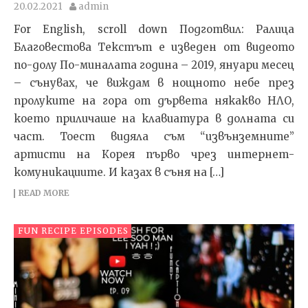
20.02.2021
admin
For English, scroll down Подготвил: Ралица
Благовестова Текстът e изведен от видеото
по-долу По-миналата година – 2019, януари месец
– сънувах, че виждам в нощното небе през
пролуките на гора от дървета някакво НЛО,
което приличаше на клавиатура в долната си
част. Тоест видяла съм “извънземните”
артисти на Корея първо чрез интернет-
комуникациите. И казах в съня на […]
READ MORE
FUN RECIPE EPISODES