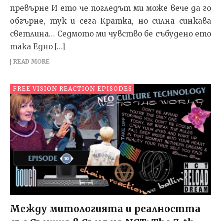
превърне И ето че погледът ми може вече да го
обгърне, тук и сега Кратка, но силна синкава
светлина… Седмото ми чувство бе събудено ето
така Едно […]
READ MORE
FREE VISION REACTION EPISODES
Между митологията и реалността