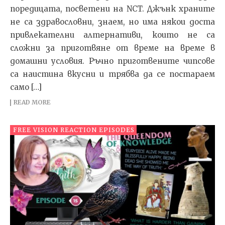
поредицата, посветени на NCT. Джънк храните
не са здравословни, знаем, но има някои доста
привлекателни алтернативи, които не са
сложни за приготвяне от време на време в
домашни условия. Ръчно приготвените чипсове
са наистина вкусни и трябва да се постараем
само […]
READ MORE
FREE VISION REACTION EPISODES