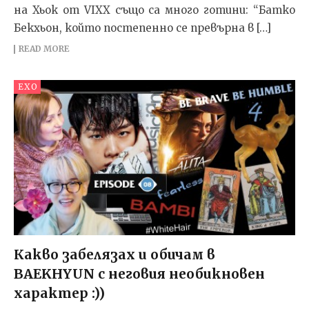
на Хьок от VIXX също са много готини: “Батко
Бекхьон, който постепенно се превърна в […]
READ MORE
EXO
Какво забелязах и обичам в
BAEKHYUN с неговия необикновен
характер :))