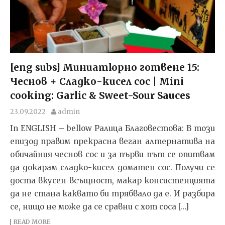
[eng subs] Миниатюрно готвене 15:
Чеснов + Сладко-кисел сос | Mini
cooking: Garlic & Sweet-Sour Sauces
23.09.2022
admin
In ENGLISH – bellow Ралица Благовестова: В този
епизод правим прекрасна веган алтернатива на
обичайния чеснов сос и за първи път се опитвам
да докарам сладко-кисел доматен сос. Получи се
доста вкусен всъщност, макар консистенцията
да не стана каквато би трябвало да е. И разбира
се, нищо не може да се сравни с хот соса […]
READ MORE