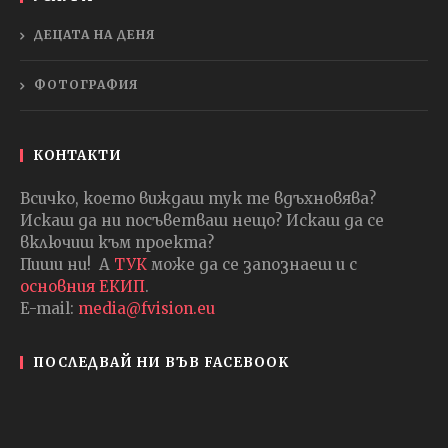
ДЕЦАТА НА ДЕНЯ
ФОТОГРАФИЯ
КОНТАКТИ
Всичко, което виждаш тук те вдъхновява?
Искаш да ни посъветваш нещо? Искаш да се
включиш към проекта?
Пиши ни! А
ТУК
може да се запознаеш и с
основния ЕКИП
.
E-mail:
media@fvision.eu
ПОСЛЕДВАЙ НИ ВЪВ FACEBOOK