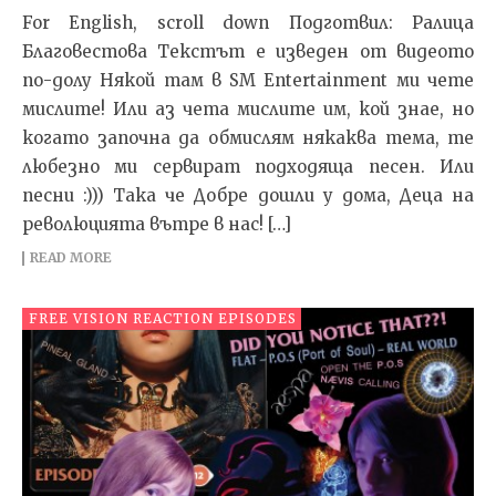
For English, scroll down Подготвил: Ралица
Благовестова Текстът e изведен от видеото
по-долу Някой там в SM Entertainment ми чете
мислите! Или аз чета мислите им, кой знае, но
когато започна да обмислям някаква тема, те
любезно ми сервират подходяща песен. Или
песни :))) Така че Добре дошли у дома, Деца на
революцията вътре в нас! […]
READ MORE
FREE VISION REACTION EPISODES