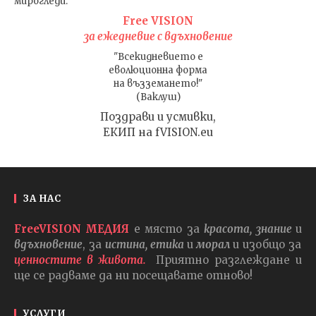
мирогледи.
Free VISION
за ежедневие с вдъхновение
"Всекидневието е
еволюционна форма
на възземането!"
(Ваклуш)
Поздрави и усмивки,
ЕКИП на fVISION.eu
ЗА НАС
FreeVISION МЕДИЯ
е място за
красота, знание
и
вдъхновение
, за
истина, етика
и
морал
и изобщо за
ценностите в живота.
Приятно разглеждане и
ще се радваме да ни посещавате отново!
УСЛУГИ