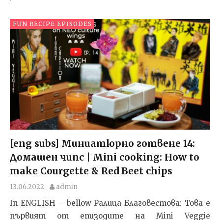
FUN RECIPE EPISODES
[eng subs] Миниатюрно готвене 14:
Домашeн чипс | Mini cooking: How to
make Courgette & Red Beet chips
13.06.2022
admin
In ENGLISH – bellow Ралица Благовестова: Това е
първият от епизодите на Mini Veggie