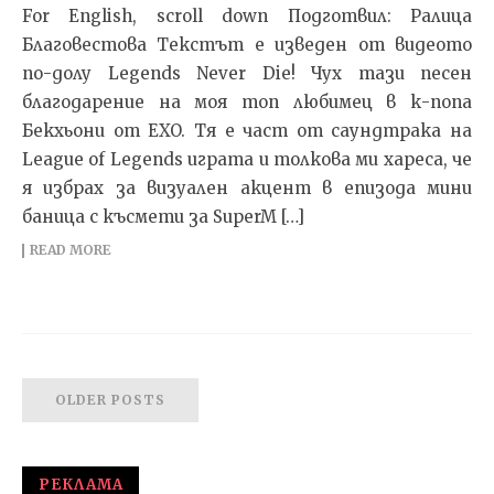
For English, scroll down Подготвил: Ралица
Благовестова Текстът e изведен от видеото
по-долу Legends Never Die! Чух тази песен
благодарение на моя топ любимец в к-попа
Бекхьони от EXO. Тя е част от саундтрака на
League of Legends играта и толкова ми хареса, че
я избрах за визуален акцент в епизода мини
баница с късмети за SuperM […]
READ MORE
OLDER POSTS
РЕКЛАМА