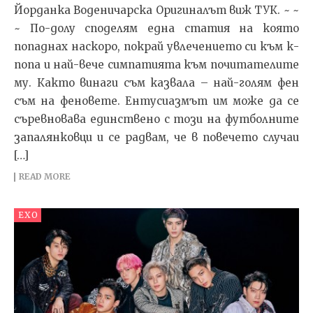
Йорданка Воденичарска Оригиналът виж ТУК. ~ ~
~ По-долу споделям една статия на която
попаднах наскоро, покрай увлечението си към к-
попа и най-вече симпатията към почитателите
му. Както винаги съм казвала – най-голям фен
съм на феновете. Ентусиазмът им може да се
съревновава единствено с този на футболните
запалянковци и се радвам, че в повечето случаи
[…]
READ MORE
EXO