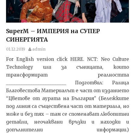
SuperM – ИМПЕРИЯ на СУПЕР
СИНЕРГИЯТА
01.12.2019
admin
For English version click HERE. NCT: Neo Culture
Technology или за сънищата, които
трансформират реалността
_________________________ Подготвил: Ралица
Благовестова Материалът е част от изданието
“Цветове от аурата на България” (Бележките
под линия са съществена част от материала, но
може и без тях – там се споменават любопитни
детайли, неочаквани връзки и находки и
допълнителни информации.)