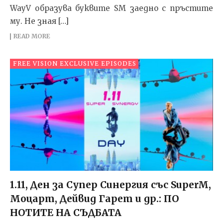
WayV образува буквите SM заедно с пръстите
му. Не зная […]
READ MORE
FREE VISION EXCLUSIVE EPISODES
1.11, Ден за Супер Синергия със SuperM,
Моцарт, Дейвид Гарет и др.: ПО
НОТИТЕ НА СЪДБАТА