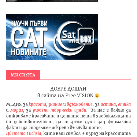
МИСИЯТА
ДОБРЕ ДОШЛИ
в сайта на
Free VISION
МЕДИЯ
за
красота
,
знание
и
вдъхновение
, за
истина
,
етика
и
морал
,
за
уловени т
ворч
ески изяви
. За нас е важно да
откриваме красивите и ценните неща в заобикалящата
ни действителност, да търсим духа зад формалния
факт и да споделяме искрено вълнуващото.
Цветето Fuchsia
, като наш символ, е израз на красотата