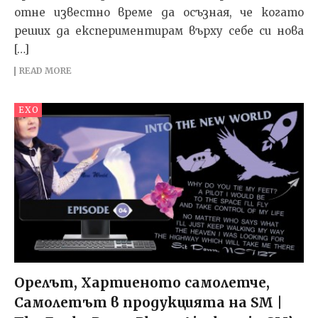
отне известно време да осъзная, че когато
реших да експериментирам върху себе си нова
[…]
READ MORE
EXO
Орелът, Хартиеното самолетче,
Самолетът в продукцията на SM |