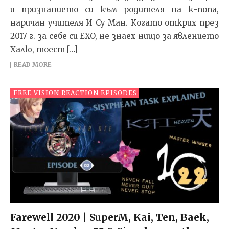
и признанието си към родителя на к-попа,
наричан учителя И Су Ман. Когато открих през
2017 г. за себе си EXO, не знаех нищо за явлението
Халю, тоест […]
READ MORE
FREE VISION REACTION EPISODES
Farewell 2020 | SuperM, Kai, Ten, Baek,