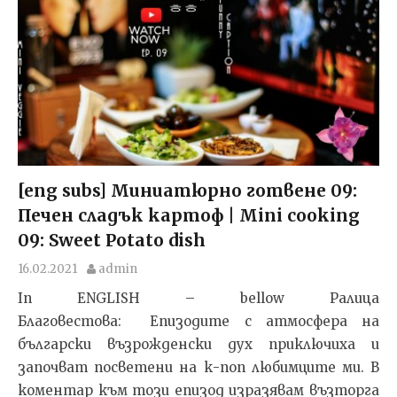
[eng subs] Миниатюрно готвене 09:
Печен сладък картоф | Mini cooking
09: Sweet Potato dish
16.02.2021
admin
In ENGLISH – bellow Ралица
Благовестова: Епизодите с атмосфера на
български възрожденски дух приключиха и
започват посветени на к-поп любимците ми. В
коментар към този епизод изразявам възторга