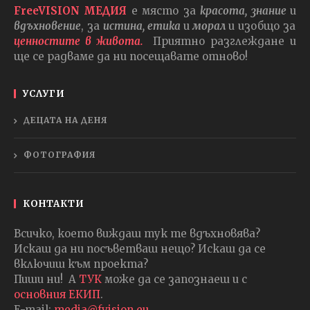
FreeVISION МЕДИЯ
е място за
красота, знание
и
вдъхновение
, за
истина, етика
и
морал
и изобщо за
ценностите в живота.
Приятно разглеждане и
ще се радваме да ни посещавате отново!
УСЛУГИ
ДЕЦАТА НА ДЕНЯ
ФОТОГРАФИЯ
КОНТАКТИ
Всичко, което виждаш тук те вдъхновява?
Искаш да ни посъветваш нещо? Искаш да се
включиш към проекта?
Пиши ни! А
ТУК
може да се запознаеш и с
основния ЕКИП
.
E-mail:
media@fvision.eu