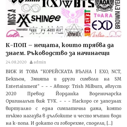
К-ПОП – нещaтa, които трябвa дa
знaем. Ръководство за начинаещи
24.08.2020
admin
ВИЖ И ТОВА “КОРЕЙСКАТА ВЪЛНА | EXO, NCT,
Бекхьон, Змията и други символи на SM
Entertainment” ~ ~ ~ Автор: Trish Milburn, август
2020 Превод: Йорданка Воденичарска
Оригиналът виж ТУК. ~ ~ ~ Наскоро се запознах
виртуално с една симпатична дама, която
тъкмо нагазва в дълбоките и често мътни води
на к-попа. И докато си говорехме, сподели, […]