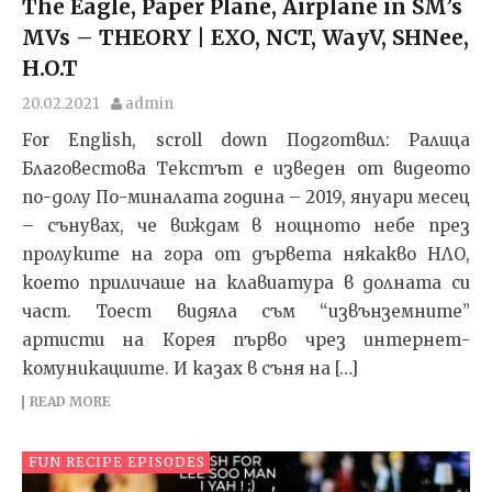
The Eagle, Paper Plane, Airplane in SM’s
MVs – THEORY | EXO, NCT, WayV, SHNee,
H.O.T
20.02.2021
admin
For English, scroll down Подготвил: Ралица
Благовестова Текстът e изведен от видеото
по-долу По-миналата година – 2019, януари месец
– сънувах, че виждам в нощното небе през
пролуките на гора от дървета някакво НЛО,
което приличаше на клавиатура в долната си
част. Тоест видяла съм “извънземните”
артисти на Корея първо чрез интернет-
комуникациите. И казах в съня на […]
READ MORE
FUN RECIPE EPISODES