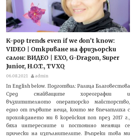
K-pop trends even if we don’t know:
VIDEO | Откриване на фризьорски
салон: ВИДЕО | EXO, G-Dragon, Super
Junior, H.O.T., TVXQ
06.08.2021
admin
In English below. Подготвил: Ралица Благовестова
Сред смайващите хореографии и
възхитителното операторско майсторство,
едно от първите неща, които ме впечатлиха с
прохождането ми в корейския поп през 2017 г.,
бяха интересните и постоянно менящи се
прически на изпълнителите. Въпреки това ми