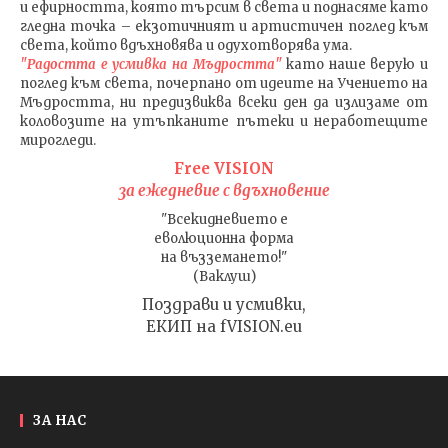
и ефирността, която търсим в света и поднасяме като
гледна точка – екзотичният и артистичен поглед към
света, който вдъхновява и одухотворява ума.
"Радостта е усмивка на Мъдростта"
като наше верую и
поглед към света
, почерпано от идеите на Учението на
Мъдростта,
ни предизвиква всеки ден да излизаме от
коловозите на утъпканите пътеки и неработещите
мирогледи.
Free VISION
за ежедневие с вдъхновение
"Всекидневието е
еволюционна форма
на възземането!"
(Ваклуш)
Поздрави и усмивки,
ЕКИП на fVISION.eu
ЗА НАС