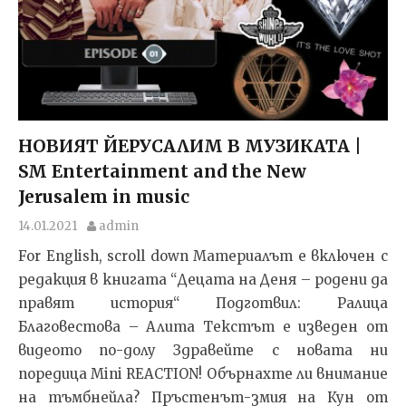
НОВИЯТ ЙЕРУСАЛИМ В МУЗИКАТА |
SM Entertainment and the New
Jerusalem in music
14.01.2021
admin
For English, scroll down Материалът е включен с
редакция в книгата “Децата на Деня – родени да
правят история“ Подготвил: Ралица
Благовестова – Алита Текстът e изведен от
видеото по-долу Здравейте с новата ни
поредица Mini REACTION! Обърнахте ли внимание
на тъмбнейла? Пръстенът-змия на Кун от