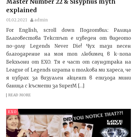
Master Number 22 & Sisyphus myth
explained
01.02.2021
admin
For English, scroll down Подготвил: Ралица
Благовестова Текстът e изведен от видеото
по-долу Legends Never Die! Чух тази песен
благодарение на моя топ любимец в к-попа
Бекхьони от EXO. Тя е част от саундтрака на
League of Legends играта и толкова ми хареса, че
я избрах за визуален акцент в епизода мини
баница с късмети за SuperM […]
READ MORE
EXO