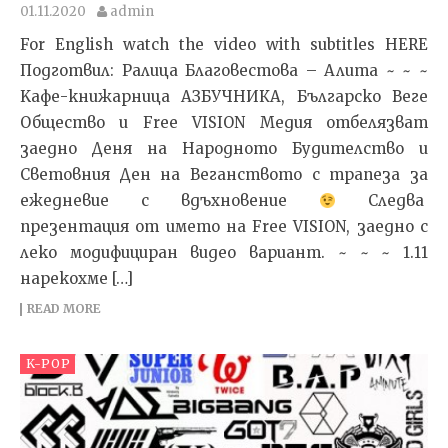
01.11.2020
admin
For English watch the video with subtitles HERE
Подготвил: Ралица Благовестова – Алита ~ ~ ~
Kафе-книжарница АЗБУЧНИКА, Българско Веге
Общество и Free VISION Медия отбелязват
заедно Деня на Народното Будителство и
Световния Ден на Веганството с трапеза за
ежедневие с вдъхновение
Следва
презентация от името на Free VISION, заедно с
леко модифициран видео вариант. ~ ~ ~ 1.11
нарекохме […]
READ MORE
K-POP