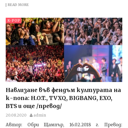
READ MORE
K-POP
Навлизане във фендъм културата на
к-попа: H.O.T., TVXQ, BIGBANG, EXO,
BTS и още /превод/
20.08.2020
admin
Автор: Обри Щампър, 16.02.2018 г. Превод: