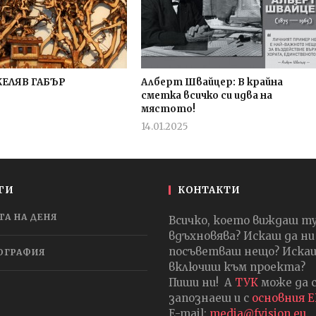
КЕЛЯВ ГАБЪР
Алберт Швайцер: В крайна
сметка всичко си идва на
мястото!
fVISION.eu
14.01.2025
admin
ГИ
КОНТАКТИ
ТА НА ДЕНЯ
Всичко, което виждаш т
вдъхновява? Искаш да ни
посъветваш нещо? Искаш
ОГРАФИЯ
включиш към проекта?
Пиши ни! А
ТУК
може да 
запознаеш и с
основния 
E-mail:
media@fvision.eu