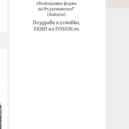
еволюционна форма
на възземането!"
(Ваклуш)
Поздрави и усмивки,
ЕКИП на fVISION.eu