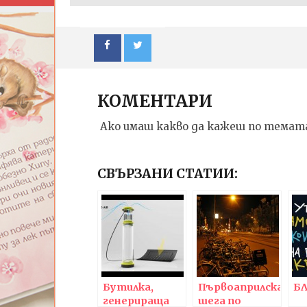
КОМЕНТАРИ
Ако имаш какво да кажеш по темата
СВЪРЗАНИ СТАТИИ:
NOW VIEWING
Пет от най-страхотните и
ИЗКУСТ
мултифункционални раници на
ДЕТЕ: В
пазара днес
| Изложб
05.04.2016
05.04.201
fVISION.eu
fVISION
Бутилка,
Първоаприлска
Б
генерираща
шега по