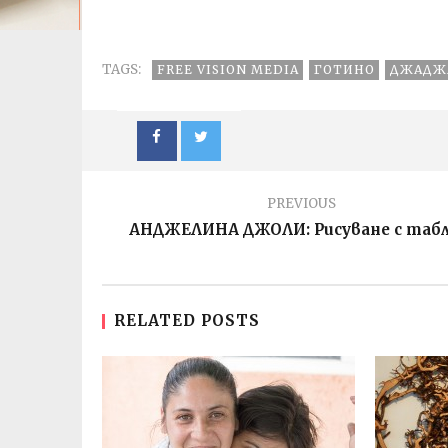
вода от
холандски ;)
въздуха
TAGS:
FREE VISION MEDIA
ГОТИНО
ДЖАДЖ
PREVIOUS
АНДЖЕЛИНА ДЖОЛИ: Рисуване с таб
RELATED POSTS