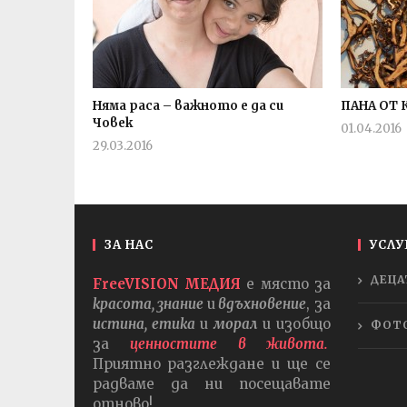
Няма раса – важното е да си
ПАНА ОТ 
Човек
01.04.2016
29.03.2016
fVISION.eu
ЗА НАС
УСЛУ
ДЕЦА
FreeVISION МЕДИЯ
е място за
красота, знание
и
вдъхновение
, за
истина, етика
и
морал
и изобщо
ФОТ
за
ценностите в живота.
Приятно разглеждане и ще се
радваме да ни посещавате
отново!