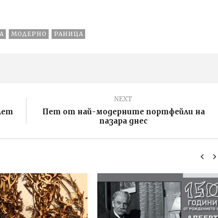
портфейли на
пазара днес
А
МОДЕРНО
РАНИЦА
NEXT
лет
Пет от най-модерните портфейли на
пазара днес