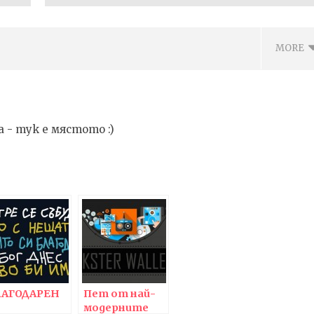
MORE
 - тук е мястото :)
ВОТО ДА ОТГЛЕЖДАШ
Metallica – No Leaf Clover, текст
ЪЗПИТАНИЕ С ДОВЕРИЕ
с ПРЕВОД на български
а
05.04.2016
6
fVISION.eu
.eu
ЛАГОДАРЕН
Пет от най-
модерните