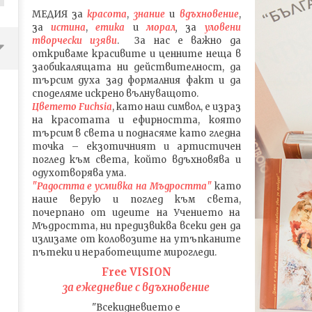
МЕДИЯ
за
красота
,
знание
и
вдъхновение
,
за
истина
,
етика
и
морал
,
за
уловени
т
ворч
ески изяви
. За нас е важно да
откриваме красивите и ценните неща в
заобикалящата ни действителност, да
търсим духа зад формалния факт и да
споделяме искрено вълнуващото.
Цветето Fuchsia
, като наш символ, е израз
на красотата и ефирността, която
търсим в света и поднасяме като гледна
точка – екзотичният и артистичен
поглед към света, който вдъхновява и
одухотворява ума.
"Радостта е усмивка на Мъдростта"
като
наше верую и поглед към света
,
почерпано от идеите на Учението на
ПЪТЯТ на Stray Kids в РЕАЛИТИ
Песента FREEze на Stray 
Мъдростта,
ни предизвиква всеки ден да
ФОРМАТА Kingdom: Legendary
какво се крие в текста 
излизаме от коловозите на утъпканите
War
погледа на Корейската
пътеки и неработещите мирогледи.
култура, ЧАСТ 1
05.04.2016
Free VISION
05.04.2016
fVISION.eu
за ежедневие с вдъхновение
fVISION.eu
"Всекидневието е