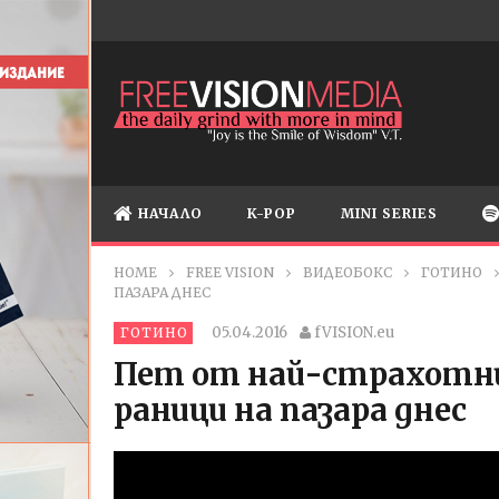
НАЧАЛО
K-POP
MINI SERIES
HOME
FREE VISION
ВИДЕОБОКС
ГОТИНО
ПАЗАРА ДНЕС
05.04.2016
fVISION.eu
ГОТИНО
Пет от най-страхотн
раници на пазара днес