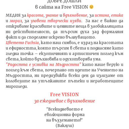
ДОБРЕ ДОШЛИ
в сайта на
Free VISION
МЕДИЯ
за
красота
,
знание
и
вдъхновение
, за
истина
,
етика
и
морал
,
за
уловени т
ворч
ески изяви
. За нас е важно да
откриваме красивите и ценните неща в заобикалящата
ни действителност, да търсим духа зад формалния
факт и да споделяме искрено вълнуващото.
Цветето Fuchsia
, като наш символ, е израз на красотата
и ефирността, която търсим в света и поднасяме като
гледна точка – екзотичният и артистичен поглед към
света, който вдъхновява и одухотворява ума.
"Радостта е усмивка на Мъдростта"
като наше верую и
поглед към света
, почерпано от идеите на Учението на
Мъдростта,
ни предизвиква всеки ден да излизаме от
коловозите на утъпканите пътеки и неработещите
мирогледи.
Free VISION
за ежедневие с вдъхновение
"Всекидневието е
еволюционна форма
на възземането!"
(Ваклуш)