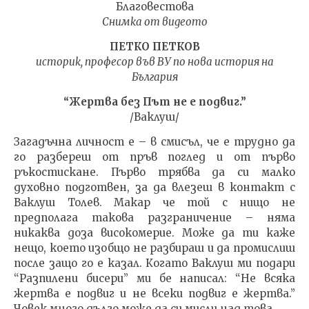
Благовестова
Снимка от видеото
NOW VIEWING
ПЕТКО ПЕТКОВ
Учителя на Мъдростта,
ИЗКУ
историк, професор във ВУ по
нова история на
100-години: Петко
ОТГЛ
България
Петков за Ваклуш Толев
ВЪЗП
ДОВЕ
“Жертва без Път не е подвиг.”
07.01.2024
07.01.
/Ваклуш/
admin
adm
Загадъчна личност е – в смисъл, че е трудно да
го разбереш от пръв поглед и от първо
ръкостискане. Първо трябва да си малко
духовно подготвен, за да влезеш в контакт с
Ваклуш Толев. Макар че той с нищо не
предполага такова разграничение – няма
никаква доза високомерие. Може да ти каже
нещо, което изобщо не разбираш и да промислиш
после защо го е казал. Когато Ваклуш ми подари
“Разпилени бисери” ми бе написал: “Не всяка
жертва е подвиг и не всеки подвиг е жертва.”
Човек много дълго може да си мисли над това.