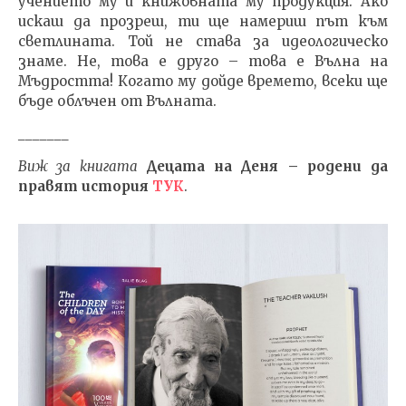
учението му и книжовната му продукция. Ако
искаш да прозреш, ти ще намериш път към
светлината. Той не става за идеологическо
знаме. Не, това е друго – това е Вълна на
Мъдростта! Когато му дойде времето, всеки ще
бъде облъчен от Вълната.
_______
Виж за книгата
Децата на Деня – родени да
правят история
ТУК
.