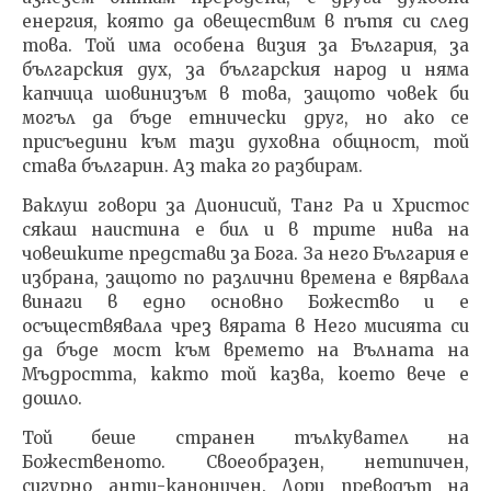
енергия, която да овеществим в пътя си след
това. Той има особена визия за България, за
българския дух, за българския народ и няма
капчица шовинизъм в това, защото човек би
могъл да бъде етнически друг, но ако се
присъедини към тази духовна общност, той
става българин. Аз така го разбирам.
Ваклуш говори за Дионисий, Танг Ра и Христос
сякаш наистина е бил и в трите нива на
човешките представи за Бога. За него България е
избрана, защото по различни времена е вярвала
винаги в едно основно Божество и е
осъществявала чрез вярата в Него мисията си
да бъде мост към времето на Вълната на
Мъдростта, както той казва, което вече е
дошло.
Той беше странен тълкувател на
Божественото. Своеобразен, нетипичен,
сигурно анти-каноничен. Дори преводът на