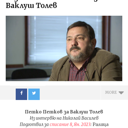
Ваклуш Толев
MORE
Петко Петков за Ваклуш Толев
Из интервю на Николай Василев
Подготвил за
списание 8, Ян. 2023
:
Ралица