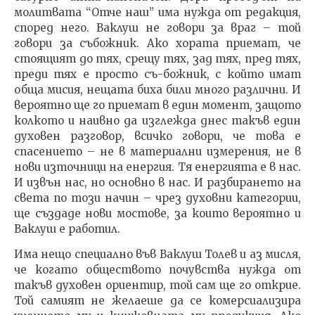
молитвата “Отче наш” има нужда от редакция,
според него. Ваклуш не говори за враг – той
говори за събожник. Ако хората приемат, че
стоящият до тях, срещу тях, зад тях, пред тях,
преди тях е просто съ-божник, с който имат
обща мисия, нещата биха били много различни. И
вероятно ще го приемат в един момент, защото
колкото и наивно да изглежда днес такъв един
духовен разговор, всичко говори, че това е
спасението – не в материални измерения, не в
нови източници на енергия. Тя енергията е в нас.
И извън нас, но основно в нас. И разбирането на
света по този начин – чрез духовни категории,
ще създаде нови мостове, за които вероятно и
Ваклуш е работил.
Има нещо специално във Ваклуш Толев и аз мисля,
че когато обществото почувства нужда от
такъв духовен ориентир, той сам ще го открие.
Той самият не желаеше да се комерсиализира