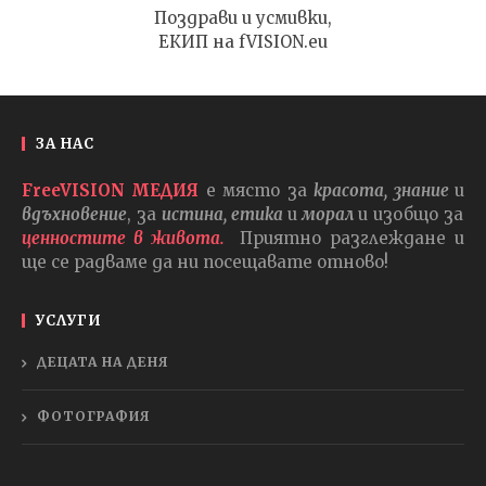
Поздрави и усмивки,
ЕКИП на fVISION.eu
ЗА НАС
FreeVISION МЕДИЯ
е място за
красота, знание
и
вдъхновение
, за
истина, етика
и
морал
и изобщо за
ценностите в живота.
Приятно разглеждане и
ще се радваме да ни посещавате отново!
УСЛУГИ
ДЕЦАТА НА ДЕНЯ
ФОТОГРАФИЯ