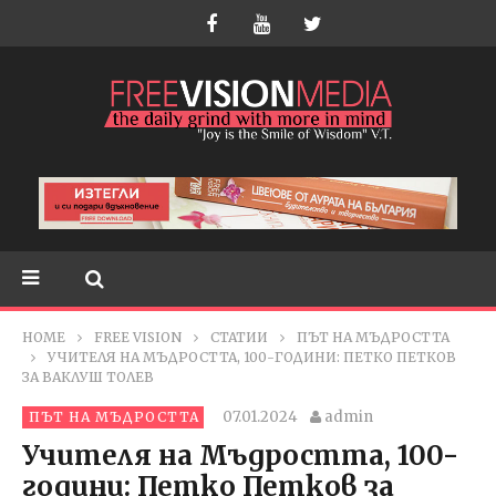
HOME
FREE VISION
СТАТИИ
ПЪТ НА МЪДРОСТТА
УЧИТЕЛЯ НА МЪДРОСТТА, 100-ГОДИНИ: ПЕТКО ПЕТКОВ
ЗА ВАКЛУШ ТОЛЕВ
07.01.2024
admin
ПЪТ НА МЪДРОСТТА
Учителя на Мъдростта, 100-
години: Петко Петков за