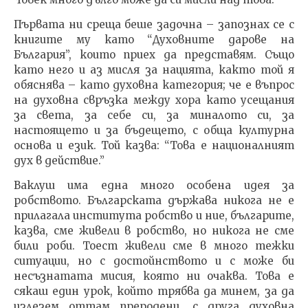
Първата ни среща беше задочна – запознах се с
книгите му като “Духовните дарове на
България”, които приех да представям. Също
като него и аз мисля за нацията, както той я
обяснява – като духовна категория; че е въпрос
на духовна свръзка между хора като усещания
за света, за себе си, за миналото си, за
настоящето и за бъдещето, с обща културна
основа и език. Той казва: “Това е националният
дух в действие.”
Ваклуш има една много особена идея за
робството. Българската държава никога не е
прилагала института робство и ние, българите,
казва, сме живели в робство, но никога не сме
били роби. Тоест живели сме в много тежки
ситуации, но с достойнството и с може би
несъзнатата мисия, която ни очаква. Това е
сякаш един урок, който трябва да минем, за да
излезем оттам преродени, с друга духовна