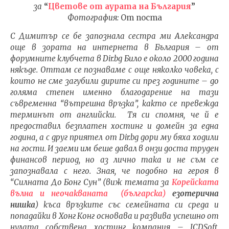
за
“
Цветове от аурата на България
”
Фотография:
От поста
С Димитър се бе запознала сестра ми Александра
NOW VIEWING
още в зората на интернета в България – от
форумните клубчета в Dir.bg Било е около 2000 година
Димитър Димитров 2/9:
ИЗКУ
някъде. Оттам се познаваме с още няколко човека, с
“Когато фактите
ОТГЛ
които не сме загубили дирите си през годините – до
говорят…”
ВЪЗП
голяма степен именно благодарение на тази
ДОВЕ
02.02.2022
съвременна “вътрешна връзка”, както се превежда
02.02
admin
терминът от английски. Тя си спомня, че й е
adm
предoставил безплатен хостинг и домейн за една
година, а с друг приятел от Dir.bg дори му бяха ходили
на гости. И заеми им беше давал в онзи доста труден
финансов период, но аз лично така и не съм се
запознавала с него. Зная, че подобно на героя в
“Силната До Бонг Сун” (виж темата за
Корейската
вълна и неочакваната
(българска)
езотерична
нишка
) къса връзките със семейната си среда и
попадайки в Хонг Конг основава и развива успешно от
нулата собствена хостинг компания – ICDSoft,