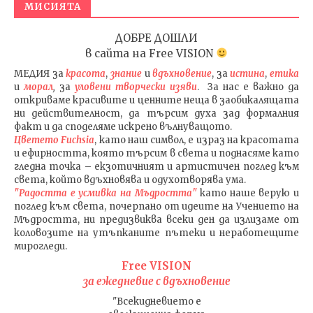
МИСИЯТА
ДОБРЕ ДОШЛИ
в сайта на
Free VISION
МЕДИЯ
за
красота
,
знание
и
вдъхновение
, за
истина
,
етика
и
морал
,
за
уловени т
ворч
ески изяви
. За нас е важно да
откриваме красивите и ценните неща в заобикалящата
ни действителност, да търсим духа зад формалния
факт и да споделяме искрено вълнуващото.
Цветето Fuchsia
, като наш символ, е израз на красотата
и ефирността, която търсим в света и поднасяме като
гледна точка – екзотичният и артистичен поглед към
света, който вдъхновява и одухотворява ума.
"Радостта е усмивка на Мъдростта"
като наше верую и
поглед към света
, почерпано от идеите на Учението на
Мъдростта,
ни предизвиква всеки ден да излизаме от
коловозите на утъпканите пътеки и неработещите
мирогледи.
Free VISION
за ежедневие с вдъхновение
"Всекидневието е