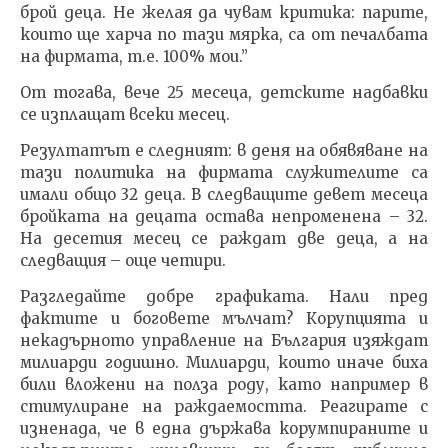
брой деца. Не желая да чувам критика: парите,
които ще харча по тази мярка, са от печалбата
на фирмата, т.е. 100% мои.”
От тогава, вече 25 месеца, детските надбавки
се изплащат всеки месец.
Резултатът е следният: в деня на обявяване на
тази политика на фирмата служителите са
имали общо 32 деца. В следващите девет месеца
бройката на децата остава непроменена – 32.
На десетия месец се раждат две деца, а на
следващия – още четири.
Разгледайте добре графиката. Нали пред
фактите и боговете мълчат? Корупцията и
некадърното управление на България изяждат
милиарди годишно. Милиарди, които иначе биха
били вложени на полза роду, като например в
стимулиране на раждаемостта. Реагирате с
изненада, че в една държава корумпираните и