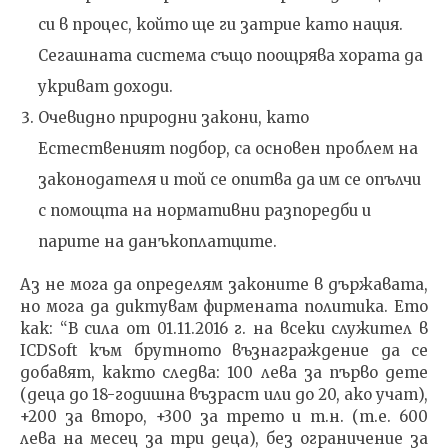
си в процес, който ще ги затрие като нация.
Сегашната система също поощрява хората да
укриват доходи.
Очевидно природни закони, като
Естественият подбор, са основен проблем на
законодателя и той се опитва да им се опълчи
с помощта на нормативни разпоредби и
парите на данъкоплатците.
Аз не мога да определям законите в държавата,
но мога да диктувам фирмената политика. Ето
как: “В сила от 01.11.2016 г. на всеки служител в
ICDSoft към брутното възнаграждение да се
добавят, както следва: 100 лева за първо дете
(деца до 18-годишна възраст или до 20, ако учат),
+200 за второ, +300 за трето и т.н. (т.е. 600
лева на месец за три деца), без ограничение за