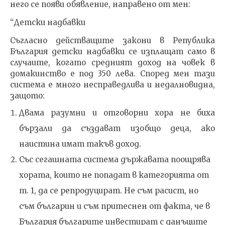
него се появи обявление, направено от мен:
“Детски надбавки
Съгласно действащите закони в Република
България детски надбавки се изплащат само в
случаите, когато средният доход на човек в
домакинство е под 350 лева. Според мен тази
система е много несправедлива и недалновидна,
защото:
Двама разумни и отговорни хора не биха
бързали да създават изобщо деца, ако
наистина имат такъв доход.
Със сегашната система държавата поощрява
хората, които не попадат в категорията от
т. 1, да се репродуцират. Не съм расист, но
съм българин и съм притеснен от факта, че в
България българите инвестират с данъците