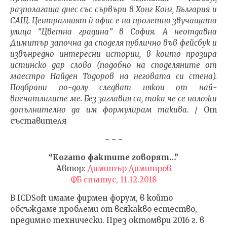
разполагаща днес със сървъри в Хонг Конг, България и
САЩ. Централният й офис е на пролетно звучащата
улица “Цветна градина” в София. А неотдавна
Димитър започна да споделя публично във фейсбук и
извънредно интересни истории, в които прозира
истинско дар слово (подобно на споделяните от
маестро Найден Тодоров на неговата си стена).
Подбрани по-долу следват някои от най-
впечатлилите ме. Без заглавия са, така че се наложи
допълнително да им формулирам такива.
/ От
съставителя
~ ~ ~
“Когато фактите говорят…”
Автор:
Димитър Димитров
ФБ статус, 11.12.2018
В ICDSoft имаме фирмен форум, в който
обсъждаме проблеми от всякакво естество,
предимно технически. През октомври 2016 г. в