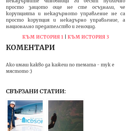
некадърните чиновници ги бесят публично
просто защото още не сте осъзнали, че
корупцията и некадърното управление не са
просто корупция и некадърно управление, а
национално предателство и геноцид.
КЪМ ИСТОРИЯ 1
|
КЪМ ИСТОРИЯ 3
КОМЕНТАРИ
Ако имаш какво да кажеш по темата - тук е
мястото :)
СВЪРЗАНИ СТАТИИ: