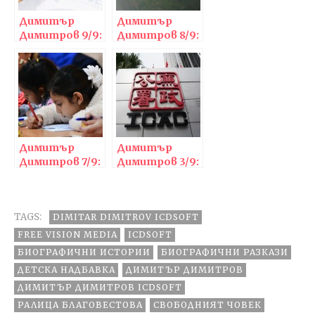
Димитър
Димитър
Димитров 9/9:
Димитров 8/9:
Свободният
Как завършва
човек…
разказването
на измислени
истории
Димитър
Димитър
Димитров 7/9:
Димитров 3/9:
Какво мисля за
Закон и
циганския
съвест
проблем
TAGS:
DIMITAR DIMITROV ICDSOFT
FREE VISION MEDIA
ICDSOFT
БИОГРАФИЧНИ ИСТОРИИ
БИОГРАФИЧНИ РАЗКАЗИ
ДЕТСКА НАДБАВКА
ДИМИТЪР ДИМИТРОВ
ДИМИТЪР ДИМИТРОВ ICDSOFT
РАЛИЦА БЛАГОВЕСТОВА
СВОБОДНИЯТ ЧОВЕК