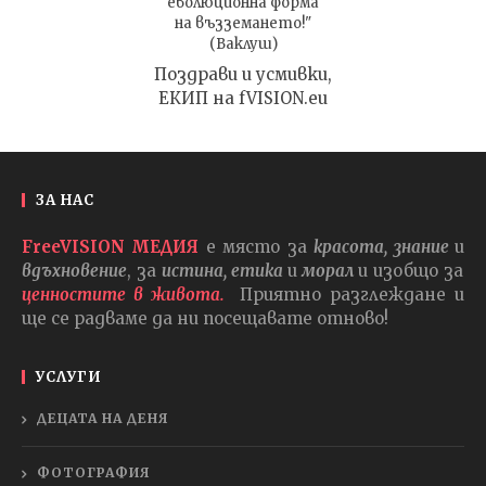
еволюционна форма
на възземането!"
(Ваклуш)
Поздрави и усмивки,
ЕКИП на fVISION.eu
ЗА НАС
FreeVISION МЕДИЯ
е място за
красота, знание
и
вдъхновение
, за
истина, етика
и
морал
и изобщо за
ценностите в живота.
Приятно разглеждане и
ще се радваме да ни посещавате отново!
УСЛУГИ
ДЕЦАТА НА ДЕНЯ
ФОТОГРАФИЯ