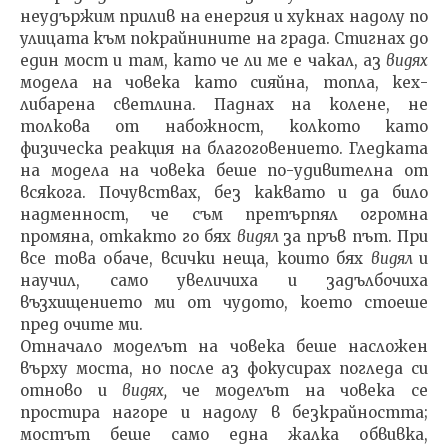
неудържим прилив на енергия и хукнах надолу по
улицата към покрайнините на града. Стигнах до
един мост и там, като че ли ме е ча­кал, аз
видях
модела на човека като сияйна, топла, кех­
либарена светлина. Паднах на колене, не
толкова от набожност, колкото като
физическа реакция на благоговението. Гледката
на модела на човека беше по-удивителна от
всякога. Почувствах, без каквато и да било
надменност, че съм претърпял огромна
промяна, откакто го бях
видял
за пръв път. При
все това обаче, всички неща, които бях
видял
и
научил, само увеличиха и задълбочиха
възхищението ми от чудото, което стоеше
пред очите ми.
Отначало моделът на човека беше насложен
върху моста, но после аз фокусирах погледа си
отново и
видях,
че моделът на човека се
простира нагоре и надолу в безкрайността;
мостът беше само една жалка обвивка,