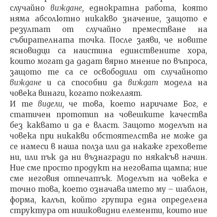
случайно
виждане,
еднократна работа, която
няма абсолютно ни­какво значение, защото е
резултат от случайно премест­ване на
събирателната точка. После заяви, че новите
яс­новидци са наистина единствените хора,
които могат да дадат вярно мнение по въпроса,
защото те са се осво­бодили от случайното
виждане
и са способни да
виждат
модела на
човека винаги, когато пожелаят.
И те
видели,
че това, което наричаме Бог, е
статичен прототип на човешките качества
без каквато и да е власт. Защото моделът на
човека при никакви обстоя­телства не може да
се намеси в наша полза или да нака­же греховете
ни, или пък да ни възнагради по някакъв начин.
Ние сме просто продукт на неговата щампа; ние
сме неговия отпечатък. Моделът на човека е
точно това, което означава името му – шаблон,
форма, калъп, който групира една определена
структура от нишковидни елементи, които ние