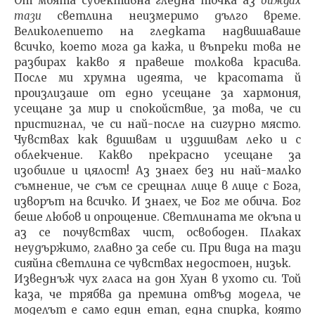
От моята субективна гледна точка аз
виждах
тази
светлина неизмеримо дълго време.
Великолепието на гледката надвишаваше
всичко, което мога да кажа, и въпреки това не
разбирах какво я правеше толкова кра­сива.
После ми хрумна идеята, че красотата й
произли­заше от едно усещане за хармония,
усещане за мир и спокойствие, за това, че си
пристигнал, че си най-после на сигурно място.
Чувствах как вдишвам и издишвам леко и с
облекчение. Какво прекрасно усещане за
изобилие и цялост! Аз знаех без ни най-малко
съмнение, че съм се срещнал лице в лице с Бога,
изворът на всичко. И знаех, че Бог ме обича. Бог
беше любов и опрощение. Светлината ме окъпа и
аз се почувствах чист, освобо­ден. Плаках
неудържимо, главно за себе си. При вида на тази
сияйна светлина се чувствах недостоен, низьк.
Изведнъж чух гласа на дон Хуан в ухото си. Той
каза, че трябва да премина отвъд модела, че
моделът е само един етап, една спирка, която