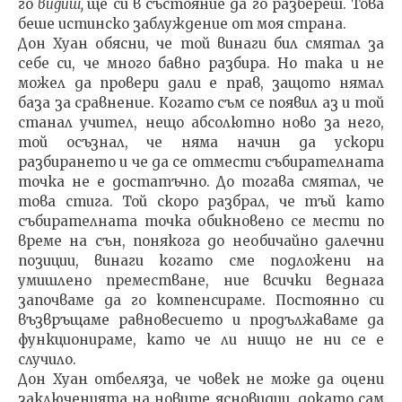
го
видиш,
ще си в състояние да го разбе­реш. Това
беше истинско заблуждение от моя страна.
Дон Хуан обясни, че той винаги бил смятал за
себе си, че много бавно разбира. Но така и не
можел да про­вери дали е прав, защото нямал
база за сравнение. Ко­гато съм се появил аз и той
станал учител, нещо абсо­лютно ново за него,
той осъзнал, че няма начин да уско­ри
разбирането и че да се отмести събирателната
точка не е достатъчно. До тогава смятал, че
това стига. Той скоро разбрал, че тъй като
събирателната точка обик­новено се мести по
време на сън, понякога до необи­чайно далечни
позиции, винаги когато сме подложени на
умишлено преместване, ние всички веднага
започва­ме да го компенсираме. Постоянно си
възвръщаме рав­новесието и продължаваме да
функционираме, като че ли нищо не ни се е
случило.
Дон Хуан отбеляза, че човек не може да оцени
зак­люченията на новите ясновидци, докато сам