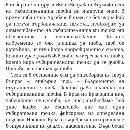
в събиране на други светове дават възможност
на събира­телната точка да натрупа опит в
преместването. Аз обаче винаги се бях чудил как
да получа първоначалния тласък, необходим за
отместването на събирателната ми точка от
обичайното й местоположение. Когато
навремето го бях запитал за това, той бе
изтъкнал, че тъй като подреж­дането е силата,
която играе роля във всичко,
намерени­ето
е това,
което кара събирателната точка да се движи.
Отново го попитах за това.
– Сега си в състояние сам да отговориш на този
въп­рос – отвърна той. – Владеенето на
съзнанието е това, което дава тласъка на
събирателната точка. В края на краищата ние,
човешките същества, не представляваме кой
знае какво; по същество ние сме една
събирателна точка, фиксирана на определена
позиция. Нашият враг и същевременно приятел е
вътрешният ни диалог, на­шият опис. Бъди воин;