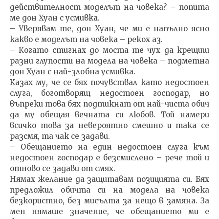
действител­ност моделът на човека? – попита
ме дон Хуан с усмив­ка.
– Уверявам те, дон Хуан, че ми е напълно ясно
какво е моделът на човека – рекох аз.
– Когато стигнах до моста те чух да крещиш
разни глупости на модела на човека – подметна
дон Хуан с най-злобна усмивка.
Казах му, че се бях почувствал като недостоен
слуга, боготворящ недостоен господар, но
въпреки това бях подтикнат от най-чиста обич
да му обещая вечната си любов. Той намери
всичко това за невероятно смешно и така се
разсмя, та чак се задави.
– Обещанието на един недостоен слуга към
недос­тоен господар е безсмислено – рече той и
отново се за­дави от смях.
Нямах желание да защитавам позицията си. Бях
предложил обичта си на модела на човека
безкористно, без мисълта за нещо в замяна. За
мен нямаше значение, че обещанието ми е