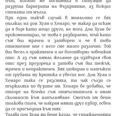
път, когато ме поставяха в ситуация да
разруша бариерата на възприятие, аз
виждах
стената от мъгла.
При един такъв случай в миналото се бях
оплакал на дон Хуан и Хенаро, че макар да искам
да я
видя
като нещо друго, не мога. Дон Хуан бе
прокоментирал, че това е разбираемо, тъй като
съм бил мрачен и затворен и че в това
отношение ние с него сме много различни. Той
бил весел и практичен и не боготворял човешкия
опис. А аз съм нямал желание да изхвърля своя
опис през прозореца и затова съм бил тежък,
мрачен и неп­рактичен. Бях шокиран и натъжен
от грубата му критика и увесих нос. Дон Хуан и
Хенаро така се разсмяха, та чак сълзи се
търкаляха по бузите им. Хенаро бе добавил, че
отгоре на всичко съм отмъсти­телен и имам
склонност към напълняване. Смехът им беше
толкова силен, че накрая нямах друг избор, освен
да се присъединя към тях.
Тогава дон Хуан ми беше казал, че упражненията