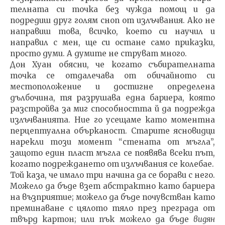
телната си точка без чужда помощ и да
подредиш друг голям сноп от излъчвания. Ако не
направиш това, всичко, което си научил и
направил с мен, ще си остане само приказки,
просто думи. А думите не струват много.
Дон Хуан обясни, че когато събирателната
точка се отдалечава от обичайното си
местоположение и достиг­не определена
дълбочина, тя разрушава една бариера, която
разстройва за миг способността й да подрежда
из­лъчванията. Ние го усещаме като моментна
перцептуална обърканост. Старите ясновидци
нарекли този момент “стената от мъгла”,
защото един пласт мъгла се появява всеки път,
когато подреждането от излъчвания се коле­бае.
Той каза, че имало три начина да се борави с него.
Можело да бъде взет абстрактно като бариера
на възп­риятие; можело да бъде почувстван като
преминаване с цялото тяло през преграда от
твърд картон; или пък мо­жело да бъде
видян