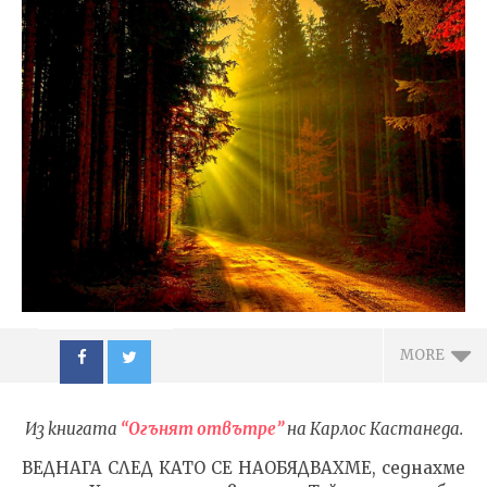
MORE
Из книгата
“Огънят отвътре”
на Карлос Кастанеда.
ВЕДНАГА СЛЕД КАТО СЕ НАОБЯДВАХМЕ, седнахме