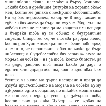
миниатюрна скица, насложена върху вечното.
Такива бяха и дребните фигурки на хората около
мен, които ме зяпаха с нескрито любопитство.
Но аз бях недосегаем, макар че в този момент
едва ли бих могъл да бъда по-уязвим. Моделът на
човека нямаше силата да ме защити или пощади
и въпреки това аз го обичах с безгранична
страст. Стори ми се, че тогава разбрах нещо,
което дон Хуан многократно ми беше повтарял,
а именно, че истинска­та обич не може да бъде
инвестиция. С удоволствие бих останал слуга на
модела на човека – не за това, което би могъл да
ми даде, защото той няма какво да даде, а
единствено заради обичта, която изпитвах към
него.
Усетих, че нещо ме дърпа настрани и преди да
изгубя присъствието на модела на човека аз му
изкрещях едно обещание, но някаква мощна сила
ме отнесе, преди да успея да завърша това,
което исках да кажа. Изведнъж се озовах на