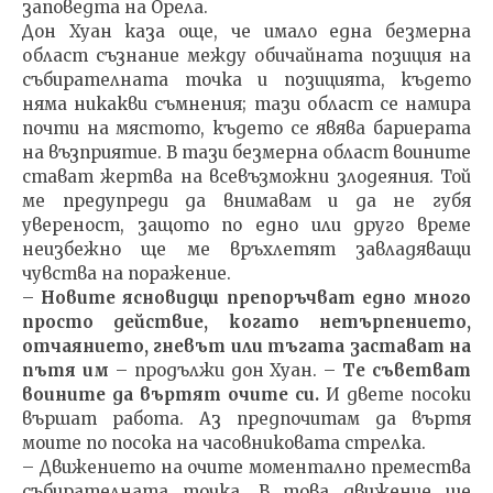
заповедта на Орела.
Дон Хуан каза още, че имало една безмерна
област съзнание между обичайната позиция на
събирателната точка и позицията, където
няма никакви съмнения; тази област се намира
почти на мястото, където се явява ба­риерата
на възприятие. В тази безмерна област воините
стават жертва на всевъзможни злодеяния. Той
ме пре­дупреди да внимавам и да не губя
увереност, защото по едно или друго време
неизбежно ще ме връхлетят зав­ладяващи
чувства на поражение.
–
Новите ясновидци препоръчват едно много
просто действие, когато нетърпението,
отчаянието, гневът или тъгата застават на
пътя им
– продължи дон Хуан. –
Те съ­ветват
воините да въртят очите си.
И двете посоки
вър­шат работа. Аз предпочитам да въртя
моите по посока на часовниковата стрелка.
– Движението на очите моментално премества
съби­рателната точка. В това движение ще