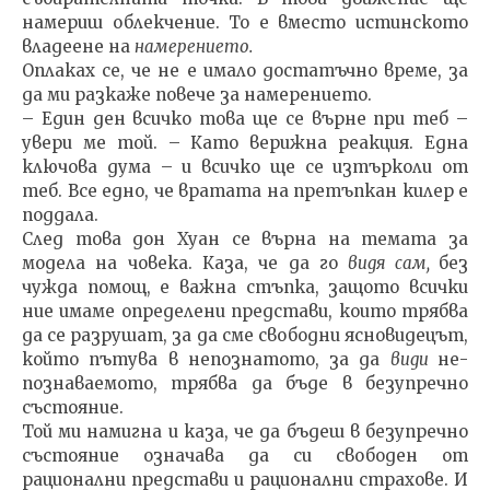
намериш облек­чение. То е вместо истинското
владеене на
намерението.
Оплаках се, че не е имало достатъчно време, за
да ми разкаже повече за намерението.
– Един ден всичко това ще се върне при теб –
увери ме той. – Като верижна реакция. Една
ключова дума – и всичко ще се изтърколи от
теб. Все едно, че вратата на претъпкан килер е
поддала.
След това дон Хуан се върна на темата за
модела на човека. Каза, че да го
видя сам,
без
чужда помощ, е важ­на стъпка, защото всички
ние имаме определени предс­тави, които трябва
да се разрушат, за да сме свободни ясновидецът,
който пътува в непознатото, за да
види
не­
познаваемото, трябва да бъде в безупречно
състояние.
Той ми намигна и каза, че да бъдеш в безупречно
със­тояние означава да си свободен от
рационални предста­ви и рационални страхове. И