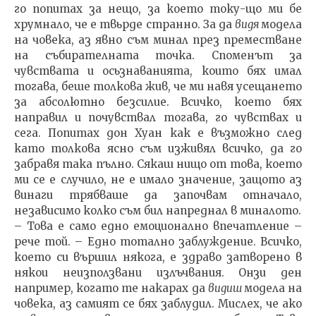
го попитах за нещо, за което току-що ми бе
хрумнало, че е твьрде странно. За да
видя
модела
на човека, аз явно съм минал през преместване
на събирателната точка. Споменът за
чувствата и осьзнаванията, които бях имал
тогава, беше толкова жив, че ми навя усещането
за абсолютно безсилие. Всичко, което бях
направил и по­чувствал тогава, го чувствах и
сега. Попитах дон Хуан как е възможно след
като толкова ясно съм изживял всичко, да го
забравя така пълно. Сякаш нищо от това, което
ми се е случило, не е имало значение, защото аз
винаги трябваше да започвам отначало,
независимо колко съм бил напреднал в миналото.
– Това е само едно емоционално впечатление –
рече той. – Едно тотално заблуждение. Всичко,
което си вър­шил някога, е здраво затворено в
някои неизползвани излъчвания. Онзи ден
например, когато те накарах да
видиш
модела на
човека, аз самият се бях заблудил. Мислех, че ако