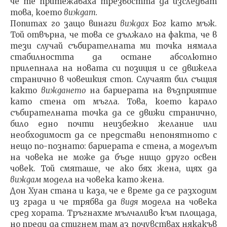
че те притежаваха трезвостта да изследват
това, което
виждат.
Попитах го защо винаги
виждах
Бог като мъж.
Той от­върна, че това се дължало на факта, че в
тези случай съ­бирателната ми точка нямала
стабилността да остане абсолютно
прилепнала на новата си позиция и се дви­жела
странично в човешкия стоп. Случаят бил същия
както
виждането
на бариерата на възприятие
като стена от мъгла. Това, което карало
събирателната точка да се движи странично,
било едно почти неизбежно желание или
необходимост да се представи непонятното с
нещо по-познато: бариерата е стена, а моделът
на чо­века не може да бъде нищо друго освен
човек. Той смяташе, че ако бях жена, щях да
виждам
модела на чо­века като жена.
Дон Хуан стана и каза, че е време да се разходим
из града и че трябва да
видя
модела на човека
сред хората. Тръгнахме мълчаливо към площада,
но преди да стиг­нем там аз почувствах някакъв