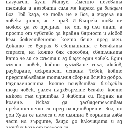
нагуалът Хуан Матус. Именно не­говата
техника и неговата сила ме караха да
виждам
Бог. Той каза, че това не е Бог, а модела на
човека; зна­ех, че е прав. И въпреки това не
можех да го призная -не от яд или инат, а
просто от чувство за крайна вяр­ност и любов
към божественото, което беше пред мен.
Докато се взирах в светлината с всичката
страст, на която бях способен, светлината
като че ли се сгъсти и аз
видях
един човек. Един
лъчист човек, който излъчваше сила, любов,
разбиране, искреност, истина. Човек, кой­то
представляваше тоталния сбор на всичко добро.
Разпалеността, която почувствах,
виждайки
този чо­век, далеч надхвърляше всичко, което
някога съм изпит­вал в живота си. Паднах на
колене. Исках да засвидетел­ствам
преклонението си пред олицетворения Бог, но
дон Хуан се намеси и ме шляпна в горната лява
част на гърдите, близо до ключицата и аз
загубих Бога от погле­да си.