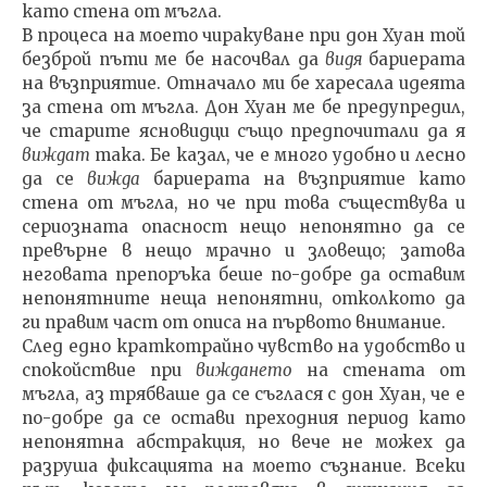
като стена от мъгла.
В процеса на моето чиракуване при дон Хуан той
безброй пъти ме бе насочвал да
видя
бариерата
на възп­риятие. Отначало ми бе харесала идеята
за стена от мъг­ла. Дон Хуан ме бе предупредил,
че старите ясновидци също предпочитали да я
виждат
така. Бе казал, че е много удобно и лесно
да се
вижда
бариерата на възпри­ятие като
стена от мъгла, но че при това съществува и
се­риозната опасност нещо непонятно да се
превърне в нещо мрачно и зловещо; затова
неговата препоръка беше по-добре да оставим
непонятните неща непонят­ни, отколкото да
ги правим част от описа на първото внимание.
След едно краткотрайно чувство на удобство и
спо­койствие при
виждането
на стената от
мъгла, аз трябва­ше да се съглася с дон Хуан, че е
по-добре да се остави преходния период като
непонятна абстракция, но вече не можех да
разруша фиксацията на моето съзнание. Всеки