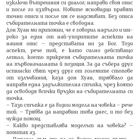
изключи вътрешния си диалог; направи своя опис
и после го изхвърли. Новите ясно­видци правят
точни описи и после им се надсмиват. Без описа
събирателната точка е свободна.
Дон Хуан ми припомни, че е говорил надълго и ши­
роко за един от най-упоритите аспекти на
нашия опис – представата ни за Бог. Този
аспект, рече той, е като силно действащо
лепило, което прикрепя събирателната точка
на първоначалната й позиция. За да събера друг
истински свят чрез друг от големите стопове
от излъчва­ния, каза дон Хуан, трябвало да
направя една задължи­телна стъпка, чрез която
да освободя всички връзки на събирателната си
точка.
– Тази стъпка е да
видиш
модела на човека – рече
той. – Трябва да направиш това днес, и то без
чужда помощ.
– Какво представлява моделът на човека? –
попитах аз.