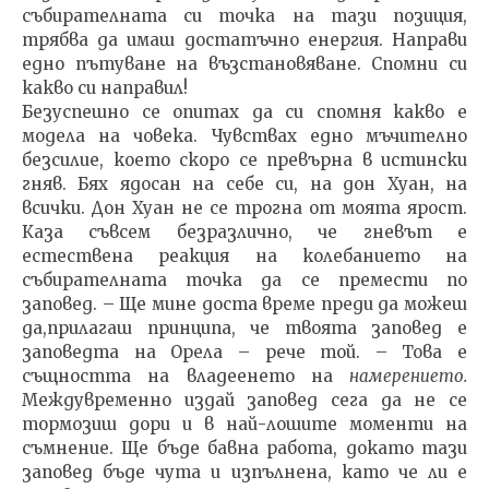
събирателната си точка на тази позиция,
трябва да имаш достатъчно енергия. Направи
едно пътуване на възстановяване. Спомни си
какво си направил!
Безуспешно се опитах да си спомня какво е
модела на човека. Чувствах едно мъчително
безсилие, което скоро се превърна в истински
гняв. Бях ядосан на себе си, на дон Хуан, на
всички. Дон Хуан не се трогна от моята ярост.
Каза съвсем безразлично, че гневът е
естествена реакция на колеба­нието на
събирателната точка да се премести по
заповед. – Ще мине доста време преди да можеш
да,прила­гаш принципа, че твоята заповед е
заповедта на Орела – рече той. – Това е
същността на владеенето на
намере­нието.
Междувременно издай заповед сега да не се
тормозиш дори и в най-лошите моменти на
съмнение. Ще бъде бавна работа, докато тази
заповед бъде чута и изпълнена, като че ли е