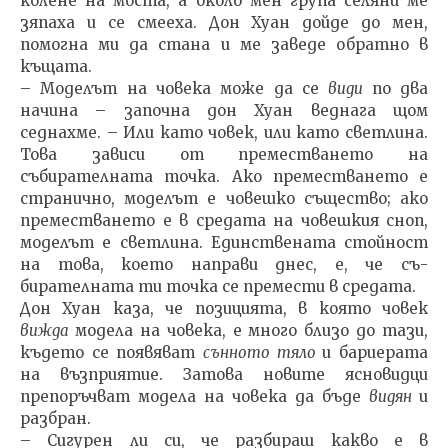
колене на моста, а около мен група селяни ме
зяпаха и се смееха. Дон Хуан дойде до мен,
помогна ми да стана и ме заведе обратно в
къщата.
– Моделът на човека може да се
види
по два
начина – започна дон Хуан веднага щом
седнахме. – Или като човек, или като светлина.
Това зависи от преместването на
събирателната точка. Ако преместването е
странич­но, моделът е човешко същество; ако
преместването е в средата на човешкия сноп,
моделът е светлина. Един­ствената стойност
на това, което направи днес, е, че съ­
бирателната ти точка се премести в средата.
Дон Хуан каза, че позицията, в която човек
вижда
мо­дела на човека, е много близо до тази,
където се появя­ват
сънното тяло
и бариерата
на възприятие. Затова новите ясновидци
препоръчват модела на човека да бъде
видян
и
разбран.
– Сигурен ли си, че разбираш какво е в