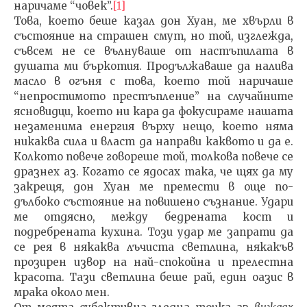
наричаме “човек”.
[1]
Това, което беше казал дон Хуан, ме хвърли в
състоя­ние на страшен смут, но той, изглежда,
съвсем не се вълнуваше от настъпилата в
душата ми бъркотия. Про­дължаваше да налива
масло в огъня с това, което той на­ричаше
“непростимото престъпление” на случайните
ясновидци, което ни кара да фокусираме нашата
неза­менима енергия върху нещо, което няма
никаква сила и власт да направи каквото и да е.
Колкото повече говоре­ше той, толкова повече се
дразнех аз. Когато се ядосах така, че щях да му
закрещя, дон Хуан ме премести в още по-
дълбоко състояние на повишено съзнание. Уда­ри
ме отдясно, между бедрената кост и
подребрената кухина. Този удар ме запрати да
се рея в някаква лъ­чиста светлина, някакъв
прозирен извор на най-спокой­на и прелестна
красота. Тази светлина беше рай, един оазис в
мрака около мен.