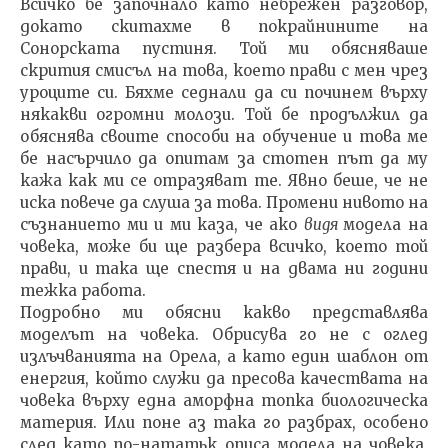
Всичко бе започнало като небрежен разговор,
дока­то скитахме в покрайнините на
Сонорската пустиня. Той ми обясняваше
скрития смисъл на това, което пра­ви с мен чрез
уроците си. Бяхме седнали да си починем върху
някакви огромни молози. Той бе продължил да
обяснява своите способи на обучение и това ме
бе на­сърчило да опитам за стотен път да му
кажа как ми се отразяват те. Явно беше, че не
иска повече да слуша за това. Промени нивото на
съзнанието ми и ми каза, че ако
видя
модела на
човека, може би ще разбера всичко, което той
прави, и така ще спестя и на двама ни години
тежка работа.
Подробно ми обясни какво представлява
моделът на човека. Обрисува го не с оглед
излъчванията на Орела, а като един шаблон от
енергия, който служи да пресова ка­чествата на
човека върху една аморфна топка биологи­ческа
материя. Или поне аз така го разбрах, особено
след като по-нататьк описа модела на човека,