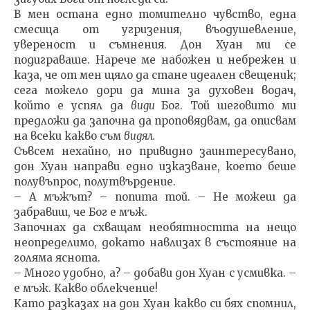
В мен остана едно томително чувство, една
смесица от угризения, въодушевление,
увереност и съмнения. Дон Хуан ми се
подиграваше. Нарече ме набожен и небрежен и
каза, че от мен щяло да стане идеален све­щеник;
сега можело дори да мина за духовен водач,
който е успял да
види
Бог. Той шеговито ми
предложи да започна да проповядвам, да описвам
на всеки какво съм
видял.
Съвсем нехайно, но привидно заинтересувано,
дон Хуан направи едно изказване, което беше
полувъпрос, полутвърдение.
– А мъжът? – попита той. – Не можеш да
забравиш, че Бог е мъж.
Започнах да схващам необятността на нещо
неопределимо, докато навлизах в състояние на
голяма ясно­та.
– Много удобно, а? – добави дон Хуан с усмивка. –
е мъж. Какво облекчение!
Като разказах на дон Хуан какво си бях спом­нил,