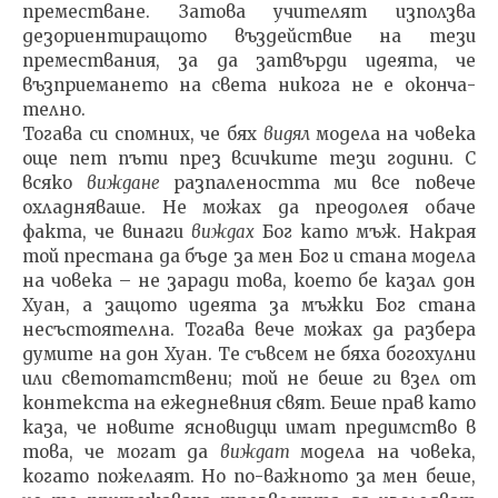
преместване. Затова учителят използва
дезориентиращото въздействие на тези
премествания, за да затвърди идеята, че
възприемането на света никога не е оконча­
телно.
Тогава си спомних, че бях
видял
модела на човека
още пет пъти през всичките тези години. С
всяко
вижда­не
разпалеността ми все повече
охладняваше. Не можах да преодолея обаче
факта, че винаги
виждах
Бог като мъж. Накрая
той престана да бъде за мен Бог и ста­на модела
на човека – не заради това, което бе казал дон
Хуан, а защото идеята за мъжки Бог стана
несъстоя­телна. Тогава вече можах да разбера
думите на дон Хуан. Те съвсем не бяха богохулни
или светотатствени; той не беше ги взел от
контекста на ежедневния свят. Беше прав като
каза, че новите ясновидци имат пре­димство в
това, че могат да
виждат
модела на човека,
когато пожелаят. Но по-важното за мен беше,