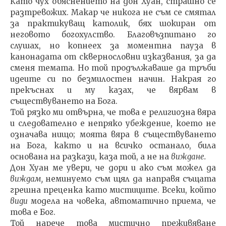
Като чух обяснението на дон Хуан, страшно се
разт­ревожих. Макар че никога не съм се смятал
за практику­ващ католик, бях шокиран от
неговото богохулство. Благовъзпитано го
слушах, но копнеех за моментна пау­за в
канонадата от сквернословни изказвания, за да
сме­ня темата. Но той продължаваше да тръби
идеите си по безмилостен начин. Накрая го
прекъснах и му казах, че вярвам в
съществуването на Бога.
Той рязко ми отвърна, че това е религиозна вяра
и следователно е непряко убеждение, което не
означава нищо; моята вяра в съществуването
на Бога, както и на всичко останало, била
основана на разкази, каза той, а не на
виждане.
Дон Хуан ме увери, че дори и ако съм можел да
виж­дам,
неминуемо съм щял да направя същата
грешна преценка като мистиците. Всеки, който
види
модела на човека, автоматично приема, че
това е Бог.
Той нарече това мистично преживяване