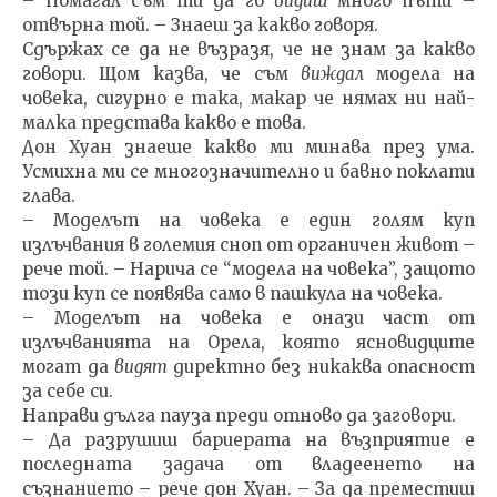
– Помагал съм ти да го
видиш
много пъти –
отвърна той. – Знаеш за какво говоря.
Сдържах се да не възразя, че не знам за какво
гово­ри. Щом казва, че съм
виждал
модела на
човека, сигур­но е така, макар че нямах ни най-
малка представа какво е това.
Дон Хуан знаеше какво ми минава през ума.
Усмих­на ми се многозначително и бавно поклати
глава.
– Моделът на човека е един голям куп
излъчвания в големия сноп от органичен живот –
рече той. – Нарича се “модела на човека”, защото
този куп се появява само в пашкула на човека.
– Моделът на човека е онази част от
излъчванията на Орела, която ясновидците
могат да
видят
директно без никаква опасност
за себе си.
Направи дълга пауза преди отново да заговори.
– Да разрушиш бариерата на възприятие е
послед­ната задача от владеенето на
съзнанието – рече дон Хуан. – За да преместиш