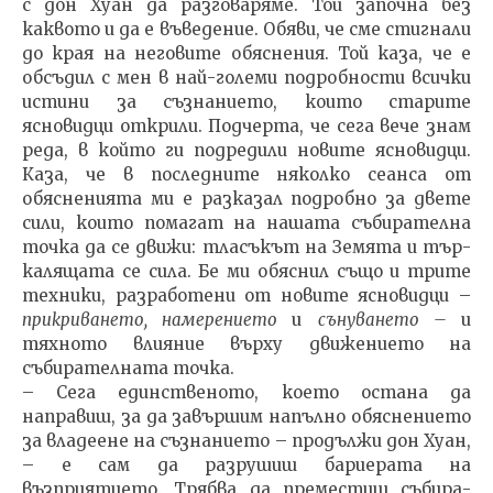
с дон Хуан да разговаряме. Той започна без
каквото и да е въведение. Обяви, че сме стигнали
NOW VIEWING
до края на негови­те обяснения. Той каза, че е
обсъдил с мен в най-големи подробности всички
МОДЕЛЪТ НА ЧОВЕКА (16)
ИЗКУ
истини за съзнанието, които стари­те
ОТГЛ
03.11.2016
ясновидци открили. Подчерта, че сега вече знам
ВЪЗП
fVISION.eu
реда, в който ги подредили новите ясновидци.
ДОВЕ
Каза, че в последните няколко сеанса от
03.11.
обясненията ми е раз­казал подробно за двете
fVI
сили, които помагат на нашата събирателна
точка да се движи: тласъкът на Земята и тър­
калящата се сила. Бе ми обяснил също и трите
техники, разработени от новите ясновидци –
прикриването, на­мерението
и
сънуването –
и
тяхното влияние върху дви­жението на
събирателната точка.
– Сега единственото, което остана да
направиш, за да завършим напълно обяснението
за владеене на съз­нанието – продължи дон Хуан,
– е сам да разрушиш ба­риерата на
възприятието. Трябва да преместиш събира­