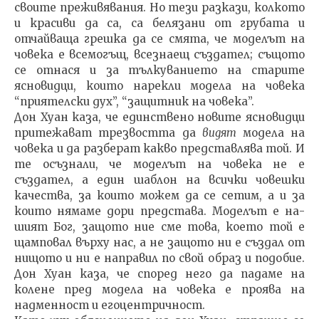
своите пре­живявания. Но тези разкази, колкото
и красиви да са, са белязани от грубата и
отчайваща грешка да се смята, че моделът на
човека е всемогъщ, всезнаещ създател; съ­щото
се отнася и за тълкуванието на старите
ясновидци, които нарекли модела на човека
“приятелски дух”, “за­щитник на човека”.
Дон Хуан каза, че единствено новите ясновидци
при­тежават трезвостта да
видят
модела на
човека и да раз­берат какво представлява той. И
те осъзнали, че моде­лът на човека не е
създател, а един шаблон на всички човешки
качества, за които можем да се сетим, а и за
които нямаме дори представа. Моделът е на­
шият Бог, защото ние сме това, което той е
щамповал върху нас, а не защото ни е създал от
нищото и ни е нап­равил по свой образ и подобие.
Дон Хуан каза, че спо­ред него да падаме на
колене пред модела на човека е проява на
надменност и егоцентричност.