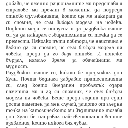
добави, че именно рацио­налните ми представи и
страхове ми пречат в момента да подредя
отново излъчванията, които ще ме накарат да
си спомня, че съм
виждал
модела на човека.
Подкани меда се отпусна и да раздвижа очите
си, за да накарам събира­телната си точка да се
премести. Няколко пъти повтори, че наистина е
важно да си спомня, че съм
виждал
модела на
човека, преди да го
видя
отново. И понеже
бързал, ня­мало време за обичайната ми
мудност.
Раздвижих очите си, както бе предложил дон
Хуан. Почти веднага забравих притесненията
си, след което внезапен проблясък озари
паметта ми и аз си спомних, че съм
виждал
модела на човека. Беше преди години при един
доста паметен за мен случай, защото от глед­на
точка на католическото ми възпитание тогава
дон Хуан бе направил най-светотатствените
изявления, кои­то някога бях чувал.