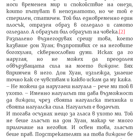
носи временен мир и спокойствие на онези,
които пътуват в непознатото, но че той е
стерилен, статичен. Той бил едновременно един
плосък, отразен образ в огледало и самото
огледа­ло. А образът бил образът на човека.
[2]
Разпалено възнегодувах срещу това, което
казваше дон Хуан; възпротивих се на неговите
богохулни, сквернословни думи. Исках да го
наругая, но не можех да преодолея
обвързващата сила на моето
виждане.
Бях
впримчен в него. Дон Хуан, изглежда, знаеше
точно как се чувствам и какво искам да му кажа.
– Не можеш да наругаеш нагуала – рече ми той в
ухото. – Именно нагуалът ти дава възможност
да
виж­даш,
чрез своята нагуалска техника и
своята нагуалска сила. Нагуалът е водачът.
И тогава осъзнах нещо за гласа в ухото ми. Той
не беше гласът на дон Хуан, макар че много
приличаше на неговия. И освен това, гласът
беше прав. Подстрекателят на това
виждане
бе