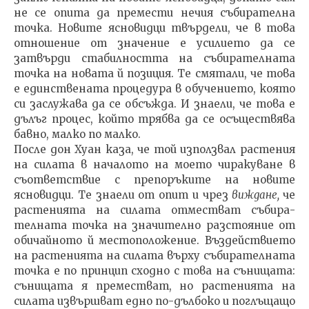
не се опита да премести нечия събирателна
точка. Новите ясновид­ци твърдели, че в това
отношение от значение е усилие­то да се
затвърди стабилността на събирателната
точка на новата й позиция. Те смятали, че това
е единствената процедура в обучението, която
си заслужава да се обсъжда. И знаели, че това е
дълъг процес, който трябва да се осъществява
бавно, малко по малко.
После дон Хуан каза, че той използвал растения
на силата в началото на моето чиракуване в
съответствие с препоръките на новите
ясновидци. Те знаели от опит и чрез
виждане,
че
растенията на силата отместват събира­
телната точка на значително разстояние от
обичайното й местоположение. Въздействието
на растенията на сила­та върху събирателната
точка е по принцип сходно с това на сънищата:
сънищата я преместват, но растения­та на
силата извършват едно по-дълбоко и поглъщащо