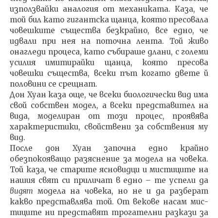
използвай­ки аналогия от механиката. Каза, че
той бил като гигантс­ка щанца, която пресовала
човешките същества безкрай­но, все едно, че
идвали при нея на поточна лента. Той живо
онагледи процеса, като събираше длани, с големи
усилия имитирайки щанца, която пресова
човешки съ­щества, всеки път когато двете й
половини се срещнат.
Дон Хуан каза още, че всеки биологически вид има
свой собствен модел, а всеки представител на
вида, моделиран от този процес, проявява
характеристики, свойствени за собствения му
вид.
После дон Хуан започна едно крайно
обезпокоява­що разяснение за модела на човека.
Той каза, че стари­те ясновидци и мистиците на
нашия свят си приличат в едно – те успели да
видят
модела на човека, но не и да разберат
какво представлява той. От векове насам мис­
тиците ни представят трогателни разкази за