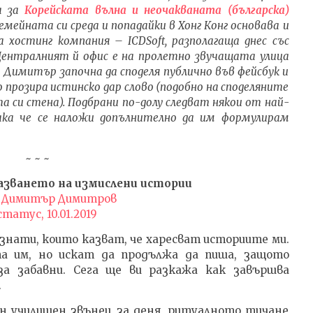
а
06.02.2022
а за
Корейската вълна и неочакваната (българска)
2
admin
семейната си среда и попадайки в Хонг Конг основава и
 хостинг компания – ICDSoft, разполагаща днес със
 Централният й офис е на пролетно звучащата улица
 Димитър започна да споделя публично във фейсбук и
 прозира истинско дар слово (подобно на споделяните
 си стена). Подбрани по-долу следват някои от най-
така че се наложи допълнително да им формулирам
~ ~ ~
азването на измислени истории
:
Димитър Димитров
статус, 10.01.2019
знати, които казват, че харесват историите ми.
а им, но искат да продължа да пиша, защото
 забавни. Сега ще ви разкажа как завършва
.
еден училищен звънец за деня, ритуалното тичане