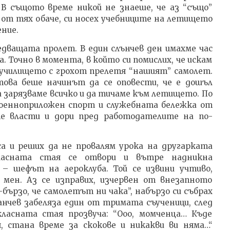
 В същото време никой не знаеше, че аз “също”
от тях обаче, си носех учебниците на летището
ение.
едващата пролет. В един слънчев ден имахме час
. Точно в момента, в който си помислих, че искам
д училището с грохот прелетя “нашият” самолет.
това беше начинът да се оповести, че е дошъл
зарязваме всичко и да тичаме към летището. По
оенноприложен спорт и служебната бележка от
е власти и дори пред работодателите на по-
са и реших да не провалям урока на другарката
ласната стая се отвори и вътре надникна
– шефът на аероклуба. Той се извини учтиво,
а мен. Аз се изправих, изчервен от внезапното
бързо, че самолетът ни чака”, набързо си събрах
анчев забеляза един от тримата съученици, след
класната стая прозвуча: “Ооо, момченца… Къде
, стана време за скокове и никакви ви няма…“