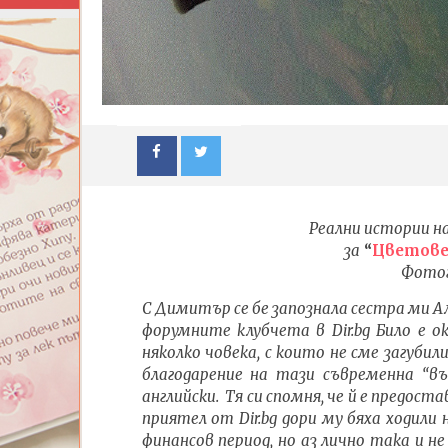
Реални истории 
за
“
Цветове
Фотог
С Димитър се бе запознала сестра ми А
форумните клубчета в Dir.bg Било е о
няколко човека, с които не сме загуби
NOW VIEWING
благодарение на тази съвременна “в
английски. Тя си спомня, че й е предoста
Димитър Димитров 8/9: Как
ИЗКУСТ
приятел от Dir.bg дори му бяха ходили
завършва разказването на
ДЕТЕ: В
финансов период, но аз лично така и не 
измислени истории