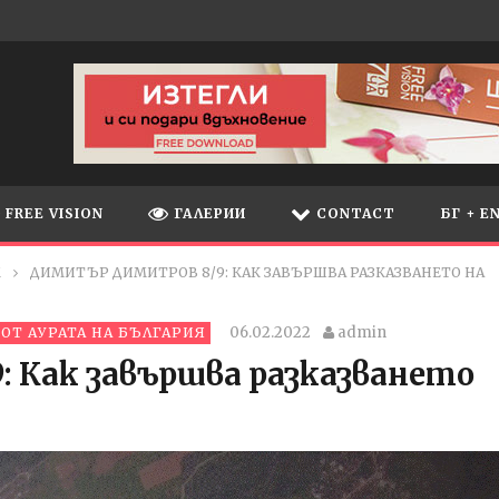
FREE VISION
ГАЛЕРИИ
CONTACT
БГ + E
М
ДИМИТЪР ДИМИТРОВ 8/9: КАК ЗАВЪРШВА РАЗКАЗВАНЕТО НА
06.02.2022
admin
ОТ АУРАТА НА БЪЛГАРИЯ
 Как завършва разказването