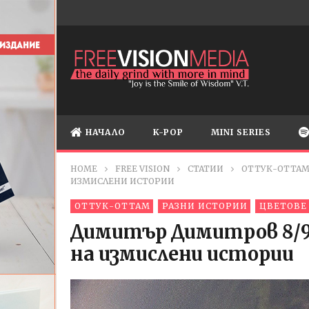
НАЧАЛО
K-POP
MINI SERIES
HOME
FREE VISION
СТАТИИ
ОТТУК-ОТТА
ИЗМИСЛЕНИ ИСТОРИИ
ОТТУК-ОТТАМ
РАЗНИ ИСТОРИИ
ЦВЕТОВЕ 
Димитър Димитров 8/9:
на измислени истории