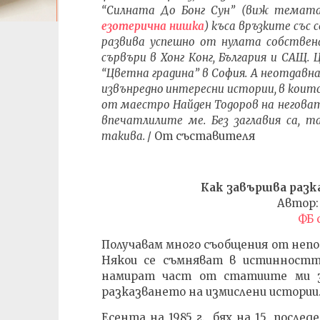
| Изложб
“Силната До Бонг Сун” (виж темат
06.02.2022
06.02.202
езотерична нишка
) къса връзките със 
admin
admin
развива успешно от нулата собствена
сървъри в Хонг Конг, България и САЩ.
“Цветна градина” в София. А неотдавна
извънредно интересни истории, в които
от маестро Найден Тодоров на неговата
впечатлилите ме. Без заглавия са, 
такива.
/ От съставителя
Как завършва разк
Автор
ФБ 
Получавам много съобщения от непо
Някои се съмняват в истинностт
намират част от статиите ми за
разказването на измислени истории
Есента на 1985 г., бях на 15, посл