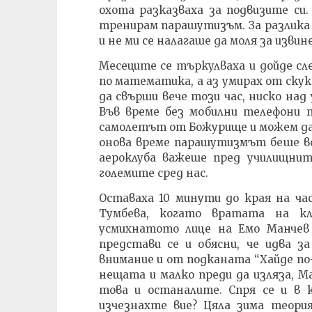
охота разказваха за подвизите си.
тренирам парашутизъм. За разлика 
и не ми се налагаше да моля за извин
Месеците се търкулваха и дойде сл
по математика, а аз умирах от скука
да свърши вече този час, ниско на
Във време без мобилни телефони 
самолетът от Божурище и можем да 
онова време парашутизмът беше в
аероклуба важеше пред училищнит
големите сред нас.
Оставаха 10 минути до края на ча
Тумбева, когато вратата на к
усмихнатото лице на Емо Манчев 
представи се и обясни, че идва з
внимание и от подканата “Хайде по-
нещата и малко преди да изляза, М
това и останалите. Спря се и в 
изчезнахте вие? Цяла зима теория