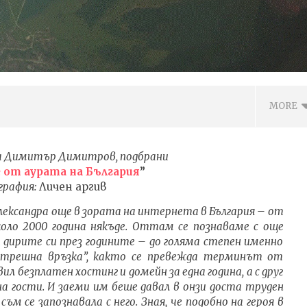
MORE
на Димитър Димитров, подбрани
 от аурата на България
”
рафия:
Личен аргив
лександра още в зората на интернета в България – от
коло 2000 година някъде. Оттам се познаваме с още
ли дирите си през годините – до голяма степен именно
ътрешна връзка”, както се превежда терминът от
вил безплатен хостинг и домейн за една година, а с друг
ВОТО ДА ОТГЛЕЖДАШ
Metallica – No Leaf Clover, текст
 на гости. И заеми им беше давал в онзи доста труден
ЪЗПИТАНИЕ С ДОВЕРИЕ
с ПРЕВОД на български
съм се запознавала с него. Зная, че подобно на героя в