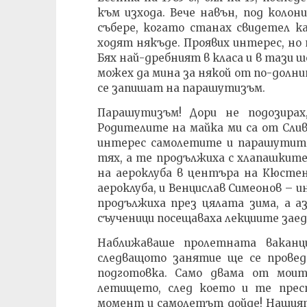
към изхода. Вече навън, под коло
събере, когато станах свидетел к
ходят някъде. Проявих интерес, но т
Бях най-дребният в класа и в тази 
можех да мина за някой от по-долни
се запишат на парашутизъм.
Парашутизъм! Дори не подозира
Родителите на майка ми са от Слив
интерес самолетите и парашутите 
тях, а те продължиха с хлапашките 
на аероклуба в центъра на Кюстен
аероклуба, и Венцислав Симеонов –
продължиха през цялата зима, а а
съученици посещаваха лекциите заед
Наближаваше пролетната ваканц
следващото занятие ще се прове
подготовка. Само двама от моит
летището, след което и те прес
момент и самолетът дойде! Нашият