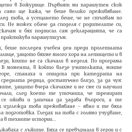
щето в Божурище. Първият ми парашутен скок
а само ще кажа, че беше велико преживяване.
лед това, а усещането беше, че не стъпвам по
си. Не можех обаче да споделя с родителите си,
качам и бях подписал сам декларацията, че са
а практикува парашутизъм.
к, беше последен учебен ден преди пролетната
илище, защото бяхме много хора на летището и в
зи, които не са скачали в неделя. По програма
я. В момента, в който влезе учителката, моите
-горе, станаха и отидоха при катедрата на
средната редица, достатъчно близо, за да чуя:
ните, защото вчера скачахме и не сме си научили
ачали, след което те уточниха, че тренират
се оживи и започна да задава въпроси, а те
к изглежда това преживяване – явно и те бяха
 подготовка. Гледах на това с голямо учудване,
на в техните истории…
жаваха с лъжите. Бяха се превърнали в герои и с