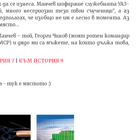
ах да се изнеса. Манчев шофираше служебната УАЗ-
 много несериозни тези твои съученици“, а аз
полагах, че изобщо не им е лесно в момента. Аз
 място…
Манчев – той, Георги Чинов (моят ротен командир
СР) и дядо ми са мъжете, на които дължа това,
РИЯ 7
|
КЪМ ИСТОРИЯ 9
 - тук е мястото :)