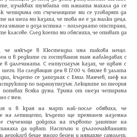
ните, изчаквах тумбата от нашата махала да се
ак четирима от съучениците ми се уговарят да
е на шега ми казаха, че това не е за малки деца.
шега имаше и доза истина – погледнато отстрани,
те класове. След което ми обясниха, че отиват да
х, че някъде в Кюстендил има такова нещо.
ен и в редките си гостувания там наблюдавах с
в далечината. С ентусиазъм казах, че идвам с
шеги. На следващия ден в 17:00 ч. бяхме в залата
дил, където се запознах с Емил Манчев, шеф на
 инструктор по парашутизъм. Лекциите по теория
з попивах всяка дума. Трима от онези четирима
но с мен.
ия и в края на март най-после обявиха, че
де на летището, където ще преминем наземна
е съученици дойдоха на първото занятие на
танаха да идват. Настъпи и дългоочакваният
 аероклуб беше много беден и нямахме самолет.