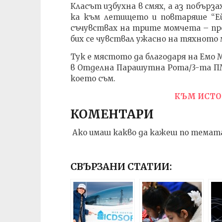
Класът избухна в смях, а аз побърз
ка към летището и повтаряше “Ей,
съчувствах на трите момчета – пред
бих се чувствал ужасно на тяхното
Тук е мястото да благодаря на Емо 
в Отделна Парашутна Рота/3-та ПМ
което съм.
КЪМ ИСТО
КОМЕНТАРИ
Ако имаш какво да кажеш по темата
СВЪРЗАНИ СТАТИИ: