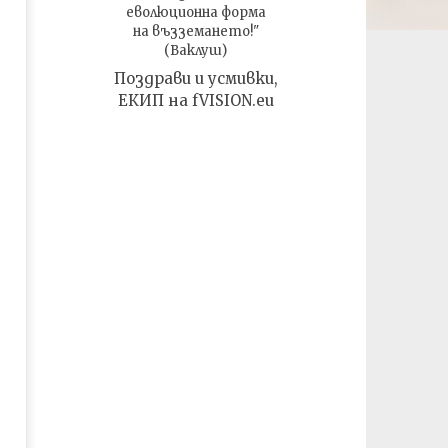
War
погледа на Корейската
еволюционна форма
култура, ЧАСТ 1
06.02.2022
на възземането!"
06.02.2022
admin
(Ваклуш)
admin
Поздрави и усмивки,
ЕКИП на fVISION.eu