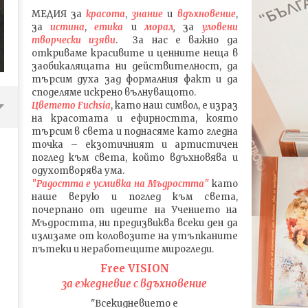
МЕДИЯ
за
красота
,
знание
и
вдъхновение
,
за
истина
,
етика
и
морал
,
за
уловени
т
ворч
ески изяви
. За нас е важно да
откриваме красивите и ценните неща в
заобикалящата ни действителност, да
търсим духа зад формалния факт и да
споделяме искрено вълнуващото.
Цветето Fuchsia
, като наш символ, е израз
на красотата и ефирността, която
търсим в света и поднасяме като гледна
точка – екзотичният и артистичен
поглед към света, който вдъхновява и
одухотворява ума.
"Радостта е усмивка на Мъдростта"
като
наше верую и поглед към света
,
почерпано от идеите на Учението на
Мъдростта,
ни предизвиква всеки ден да
излизаме от коловозите на утъпканите
пътеки и неработещите мирогледи.
Free VISION
ПЪТЯТ на Stray Kids в РЕАЛИТИ
Песента FREEze на Stray 
за ежедневие с вдъхновение
ФОРМАТА Kingdom: Legendary
какво се крие в текста 
"Всекидневието е