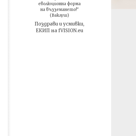
еволюционна форма
на възземането!"
(Ваклуш)
Поздрави и усмивки,
ЕКИП на fVISION.eu