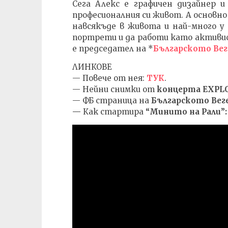
Сега Алекс е графичен дизайнер 
професионалния си живот. А основно
навсякъде в живота и най-много у 
портрети и да работи като активист
е председател на *
Българското Ве
ЛИНКОВЕ
— Повече от нея:
ТУК
.
— Нейни снимки от
концерта
EXPLO
— ФБ страница на
Българското Вег
—
Как стартира
“Минито на Рали”