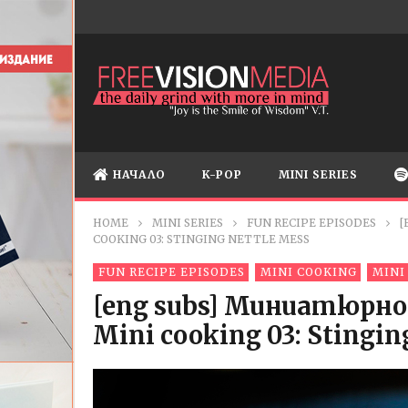
НАЧАЛО
K-POP
MINI SERIES
HOME
MINI SERIES
FUN RECIPE EPISODES
[
COOKING 03: STINGING NETTLE MESS
FUN RECIPE EPISODES
MINI COOKING
MINI
[eng subs] Миниатюрно 
Mini cooking 03: Stingin