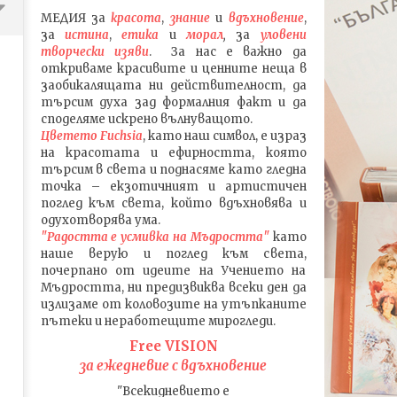
МЕДИЯ
за
красота
,
знание
и
вдъхновение
,
за
истина
,
етика
и
морал
,
за
уловени
т
ворч
ески изяви
. За нас е важно да
откриваме красивите и ценните неща в
заобикалящата ни действителност, да
търсим духа зад формалния факт и да
споделяме искрено вълнуващото.
Цветето Fuchsia
, като наш символ, е израз
на красотата и ефирността, която
търсим в света и поднасяме като гледна
точка – екзотичният и артистичен
поглед към света, който вдъхновява и
одухотворява ума.
ПЪТЯТ на Stray Kids в РЕАЛИТИ
Песента FREEze на Stray 
"Радостта е усмивка на Мъдростта"
като
ФОРМАТА Kingdom: Legendary
какво се крие в текста 
наше верую и поглед към света
,
War
погледа на Корейската
почерпано от идеите на Учението на
култура, ЧАСТ 1
Мъдростта,
ни предизвиква всеки ден да
17.08.2020
излизаме от коловозите на утъпканите
17.08.2020
admin
пътеки и неработещите мирогледи.
admin
Free VISION
за ежедневие с вдъхновение
"Всекидневието е