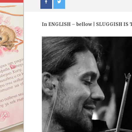
In ENGLISH – bellow | SLUGGISH I
NOW VIEWING
[eng subs] Миниатюрно
ИЗКУСТ
готвене 03: Каша от коприва |
ДЕТЕ: В
Mini cooking 03: Stinging Nettle
| Изложб
Mess
17.08.202
17.08.2020
admin
admin