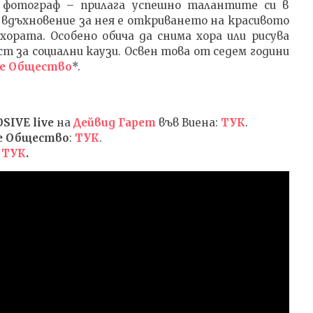
и фотограф – прилага успешно талантите си в
 вдъхновение за нея е откриването на красивото
хората. Особено обича да снима хора или рисува
 за социални каузи. Освен това от седем години
ге Общество
*.
SIVE live
на
Дейвид Гарет
във Виена:
ТУК
.
е Общество
:
ТУК
.
:
ТУК
.