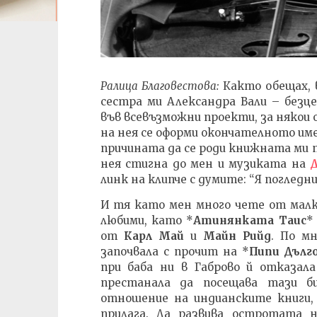
Ралица Благовестова:
Както обещах, 
сестра ми Александра Вали – безц
във всевъзможни проекти, за някои 
на нея се оформи окончателното име
причината да се роди книжната ми п
нея стигна до мен и музиката на
линк на клипче с думите: “Я погледни
И тя като мен много чете от малк
любими, като *
Атинянката Таис
*
от
Карл Май
и
Майн Рийд
. По м
започвала с прочит на *
Пипи Дълг
при баба ни в Габрово й отказал
престанала да посещава тази би
отношение на индианските книги, 
прилага. Да развива остротата 