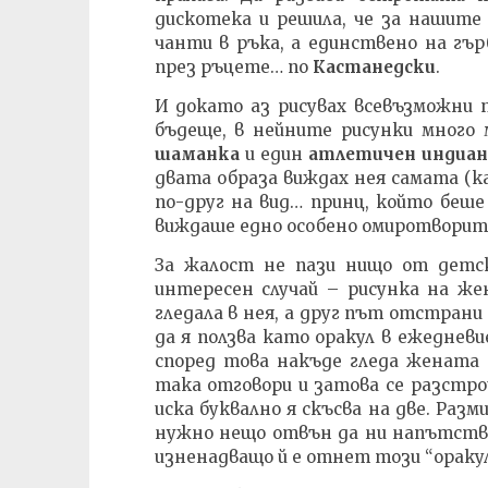
дискотека и решила, че за нашите у
чанти в ръка, а единствено на гър
през ръцете… по
Кастанедски
.
И докато аз рисувах всевъзможни 
бъдеще, в нейните рисунки много 
шаманка
и един
атлетичен индиан
двата образа виждах нея самата (к
по-друг на вид… принц, който беше
виждаше едно особено омиротворите
За жалост не пази нищо от детск
интересен случай – рисунка на же
гледала в нея, а друг път отстрани
да я ползва като оракул в ежедневи
според това накъде гледа жената 
така отговори и затова се разстрои
иска буквално я скъсва на две. Разми
нужно нещо отвън да ни напътства
изненадващо й е отнет този “оракул