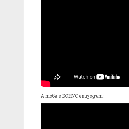
А това е БОНУС епизодът: