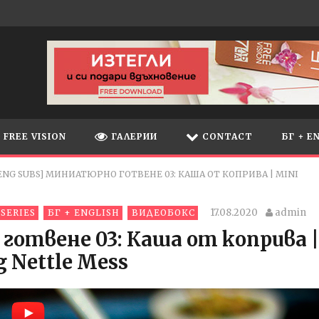
FREE VISION
ГАЛЕРИИ
CONTACT
БГ + E
ENG SUBS] МИНИАТЮРНО ГОТВЕНЕ 03: КАША ОТ КОПРИВА | MINI
17.08.2020
admin
 SERIES
БГ + ENGLISH
ВИДЕОБОКС
готвене 03: Каша от коприва |
g Nettle Mess