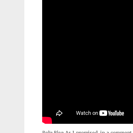
Ralie Blag:
As I promised, in a comment t