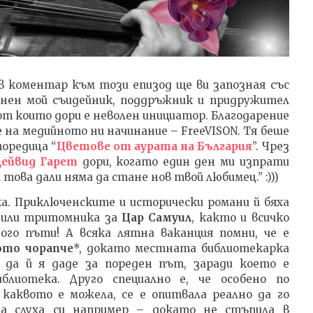
в коментар към този епизод ще ви запозная със
енен мой съидейник, поддръжник и придружител
от които дори е неволен инициатор. Благодарение
 на медийното ни начинание – FreeVISON. Тя беше
оредица “
Цветове от аурата на България
”. Чрез
Дейвид Гарет
дори, когато един ден ми изпрати
 това дали няма да стане нов твой любимец.” :)))
а. Приключенските и исторически романи й бяха
 или тритомника за
Цар Самуил
, както и всичко
ного пъти! А всяка лятна ваканция помни, че е
ото чорапче
*, докато местната библиотекарка
а да й я даде за пореден път, заради което е
блиотека. Друго специално е, че особено по
каквото е можела, се е опитвала реално да го
на слуха си например – докато не стъпила в