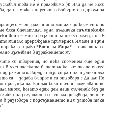
словия това не е приложимо :))) Или да не носи
ба, за да може енергията свободно да циркулира
принцеси – от далечното минало до космичното
ме бяха впечатлили една пълничка
тъмнокожа
ски воин
– много различни на пръв поглед, но и в
ато минало прераждане примерно). Имаше и един
 нарекла с право *
Воин на Мира
* – наистина се
лно излъчване в изражението му!
ите си творения, но нека споменем още един
на в ученическата й тетрадка, която понякога
 над рамото й. Заради тази странност започнала
ето си – задава въпрос и си отговаря с Да или Не
от рисунката. Винаги били точни получаваните
ла много, когато един ден неин съученик без да
сляйки над случилото се, стига до извода, че не е
 в разговора с подсъзнанието ни и затова така
”.