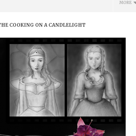
MORE
S THE COOKING ON A CANDLELIGHT
ВОТО ДА ОТГЛЕЖДАШ
Metallica – No Leaf Clover, текст
ЪЗПИТАНИЕ С ДОВЕРИЕ
с ПРЕВОД на български
а
17.08.2020
0
admin