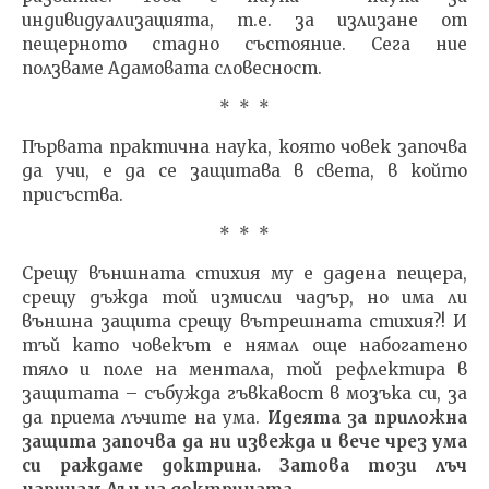
индивидуализацията, т.е. за излизане от
пещерното стадно състояние. Сега ние
ползваме Адамовата словесност.
* * *
Първата практична наука, която човек започва
да учи, е да се защитава в света, в който
присъства.
* * *
Срещу външната стихия му е дадена пещера,
срещу дъжда той измисли чадър, но има ли
външна защита срещу вътрешната стихия?! И
тъй като човекът е нямал още набогатено
тяло и поле на ментала, той рефлектира в
защитата – събужда гъвкавост в мозъка си, за
да приема лъчите на ума.
Идеята за приложна
защита започва да ни извежда и вече чрез ума
си раждаме доктрина. Затова този лъч