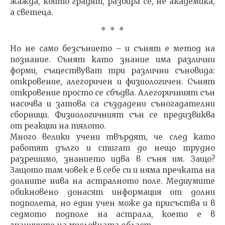
жажда, които градят, разбира се, не академика,
а светеца.
* * *
Но не само безсънието – и сънят е метод на
познание. Сънят като знание има различни
форми, съществуват три различни съновида:
откровение, алегоричен и физиологичен. Сънят
откровение просто се сбъдва. Алегоричният сън
насочва и затова са създадени съногадателни
сборници. Физиологичният сън се предизвиква
от реакции на тялото.
Много велики учени твърдят, че след като
работят дълго и стигат до нещо трудно
разрешимо, знанието идва в съня им. Защо?
Защото там човек е в себе си и няма пречката на
долните нива на астралното поле. Медиумите
обикновено донасят информация от долни
подполета, но един учен може да присъства и в
седмото подполе на астрала, което е в