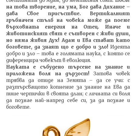
светлината до Адам, до менталния свят.
После
на това творение, на ума, Бог дава Дихание –
дава Свое присъствие. Вертикалният
гръбначен стълб на човека може да поеме
върховната енергия на Отец.
Иначе и
животинският свят е сътворен с живи души,
но няма живия Дух! Адам и Ева стават като
боговете, да знаят що е добро и зло!
Идеята
добро и зло – това е голямата наука, с която се
диференцира човекът в еволюция.
Науката е събудено търсене на знание и
приложена воля на дързост!
Затова човек
трябва да отиде на Земята – да се учи: с
разтърсващото копнение за знание на Ева да
пише чертички в своята длан; с личната си воля
да познае най-напред себе си, за да познае и
боговете.