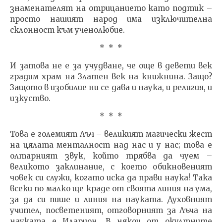
знаменателят на отрицанието като подтик –
просто нашият народ има изключителна
склонност към ученолюбие.
* * *
И затова не е за учудване, че още в девети век
градим храм на Златен век на книжнина. Защо?
Защото в изобилие ни се дава и наука, и религия, и
изкуство.
* * *
Това е големият Лъч – великият магически жест
на цялата менталност над нас и у нас; това е
олтарният звук, който трябва да чуем –
великото заклинание, с което обикновеният
човек си служи, когато иска да прави наука! Така
всеки по малко ще краде от своята линия на ума,
за да си пише и линия на науката. Духовният
учител, посветеният, отговорният за Лъча на
науката е Иларион. В някои от окултните