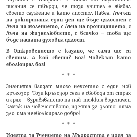
писания се твърди, че този учител е явявал
своето служение и като апостол Павел.
Лъчът
на доктрината един ден ще бъде цялостен с
Лъча на молението, с Лъча на проницанието, с
Лъча на жизнелюбието, с всичко – това ще
бъде нашата духовна цялост.
В Откровението е казано, че сами ще си
светим. А кой свети? Бог! Човекът като
еволюирал бог!
* * *
Знанията влизат много неусетно с един нов
кръгозор. Този кръгозор сега е свобода от страх
и грях – взривяването на най-тежкия воденичен
камък на човечеството, идеята за злото: няма
зло, има нееволюирало добро!
* * *
Идеята за Учението на Мъдростта е идея за