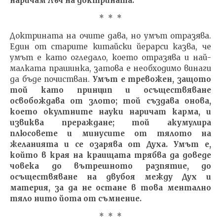
наричам Лъч на доктрината.
* * *
Доктрината на очите дава, но умът отразява.
Един от старите китайски йерарси казва, че
умът е като огледало, което отразява и най-
малката прашинка, затова е необходимо винаги
да бъде почистван.
Умът е тревожен, защото
той като принцип и осъществяване
освобождава от злото; той създава онова,
което окултните науки наричат карма, и
извиква прераждане; той акумулира
плюсовете и минусите от тялото на
желанията и се озарява от Духа. Умът е,
който в края на краищата трябва да доведе
човека до вътрешното разпятие, до
осъществяване на двубоя между Дух и
материя, за да не остане в това ментално
тяло нито йота от съмнение.
* * *