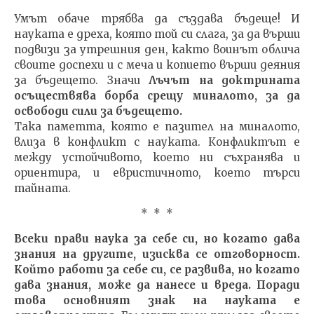
Умът обаче трябва да създава бъдеще! И
науката е дреха, която той си слага, за да върши
подвизи за утрешния ден, както воинът облича
своите доспехи и с меча и копието върши деяния
за бъдещето. Значи
Лъчът на доктрината
осъществява борба срещу миналото, за да
освободи сили за бъдещето.
Така паметта, която е пазител на миналото,
влиза в конфликт с науката. Конфликтът е
между устойчивото, което ни съхранява и
ориентира, и евристичното, което търси
тайната.
* * *
Всеки прави наука за себе си, но когато дава
знания на другите, изисква се отговорност.
Който работи за себе си, се развива, но когато
дава знания, може да нанесе и вреда. Поради
това основният знак на науката е