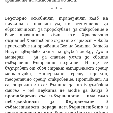
границите на мисловната област.
* * *
Безспорно основният, трапезният хляб на
науката е нашият ум, но осенението за
евристичност, за пророкуване, за откровение е
вече причинният свят, т.е. Христовото
съзнание! Христовото съзнание е цялост – живо
присъствие на проявения Бог на Земята. Затова
Иисус извървява акта на двубой между Дух и
материя – за да стигне умът до своите
съвършени вътрешни познания. И ще се
възправят от своя страна: емпиричност срещу
метафизика, материално срещу идеално,
теоретично срещу откровение. Противници ли
са, отричат ли се? Външно да, но в дълбокия
смисъл – не!
Науката не може да влиза в
противоречия със съвършеното – има само
невъзможност за възприемане в
съвместимост поради несъвършенството и
непълнотата на ума. Ето защо винаги лежат