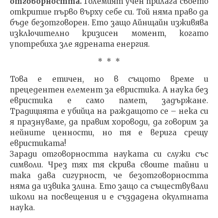
отговорността.
Големият учен прилага своето
откритие първо върху себе си. Той няма право да
бъде безотговорен. Ето защо Айнщайн изживява
изключително кризисен момент, когато
употребиха зле ядрената енергия.
* * *
Това е етичен, но в същото време и
прецедентен елемент за евристика. А наука без
евристика е само памет, задържане.
Традицията е убийца на раждащото се – нека си
я празнуваме, да правим хороводи, да говорим за
нейните ценности, но тя е верига срещу
евристиката!
Заради отговорността науката си служи със
символи. Чрез тях тя скрива своите тайни и
така дава сигурност, че безотговорността
няма да извика злина. Ето защо са съществували
школи на посвещения и е създадена окултната
наука.