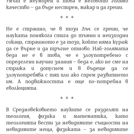
Умът е неуморен и това е неговото голямо
качество – да бъде неспирен, макар и да греши.
* * *
Не е страшно, че в този Лъч се греши, че
науката понякога стига до тъмни и неизходни
сокаци, страшното е за този, който няма кураж
да се върне и да тръгне отново. Най-голямата
беда не е в това, че е злоупотребено с
определени научни знания – беда е, ако не сме на
стража и допуснем и в бъдеще да се
злоупотребява с тях или ако спрем развитието
им. А подвижността е още по-потребна в
еволюцията.
* * *
В Средновековието науките се разделят на
теология, физика и математика, като
теологията вести за невидимите същности на
невидимите неща, физиката – за невидимите