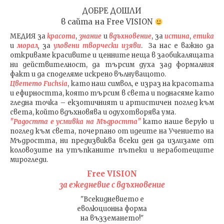
ДОБРЕ ДОШЛИ
в сайта на
Free VISION
МЕДИЯ
за
красота
,
знание
и
вдъхновение
, за
истина
,
етика
и
морал
,
за
уловени т
ворч
ески изяви
. За нас е важно да
откриваме красивите и ценните неща в заобикалящата
ни действителност, да търсим духа зад формалния
факт и да споделяме искрено вълнуващото.
Цветето Fuchsia
, като наш символ, е израз на красотата
и ефирността, която търсим в света и поднасяме като
гледна точка – екзотичният и артистичен поглед към
света, който вдъхновява и одухотворява ума.
"Радостта е усмивка на Мъдростта"
като наше верую и
поглед към света
, почерпано от идеите на Учението на
Мъдростта,
ни предизвиква всеки ден да излизаме от
коловозите на утъпканите пътеки и неработещите
мирогледи.
Free VISION
за ежедневие с вдъхновение
"Всекидневието е
еволюционна форма
на възземането!"