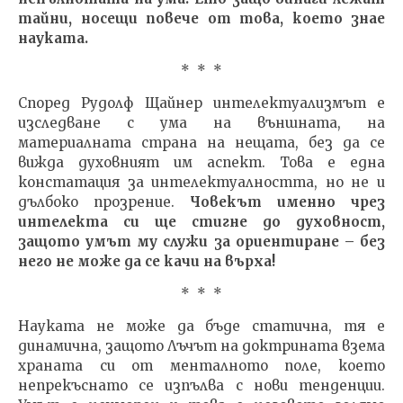
тайни, носещи повече от това, което знае
науката.
* * *
Според Рудолф Щайнер интелектуализмът е
изследване с ума на външната, на
материалната страна на нещата, без да се
вижда духовният им аспект. Това е една
констатация за интелектуалността, но не и
дълбоко прозрение.
Човекът именно чрез
интелекта си ще стигне до духовност,
защото умът му служи за ориентиране – без
него не може да се качи на върха!
* * *
Науката не може да бъде статична, тя е
динамична, защото Лъчът на доктрината взема
храната си от менталното поле, което
непрекъснато се изпълва с нови тенденции.