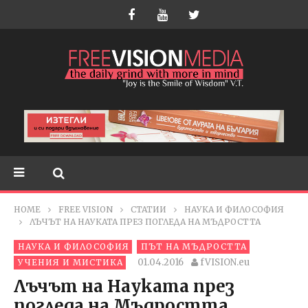
HOME
FREE VISION
СТАТИИ
НАУКА И ФИЛОСОФИЯ
ЛЪЧЪТ НА НАУКАТА ПРЕЗ ПОГЛЕДА НА МЪДРОСТТА
НАУКА И ФИЛОСОФИЯ
ПЪТ НА МЪДРОСТТА
01.04.2016
fVISION.eu
УЧЕНИЯ И МИСТИКА
Лъчът на Науката през
погледа на Мъдростта