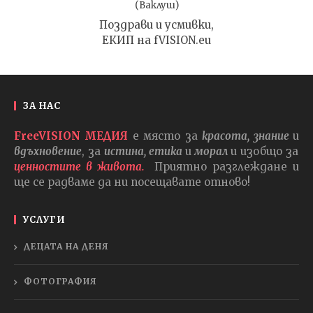
(Ваклуш)
Поздрави и усмивки,
ЕКИП на fVISION.eu
ЗА НАС
FreeVISION МЕДИЯ
е място за
красота, знание
и
вдъхновение
, за
истина, етика
и
морал
и изобщо за
ценностите в живота.
Приятно разглеждане и
ще се радваме да ни посещавате отново!
УСЛУГИ
ДЕЦАТА НА ДЕНЯ
ФОТОГРАФИЯ