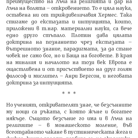
преимущество на Лъча на религията и дар на
Лъча на волята – откровението. То е цяла наука,
оставена ни от триждивеличавия Хермес. Така
стигаме до екстазата и интуицията, които,
приложени в т.нар. материални науки, са вече
едно друго стъпало. Плотин дава цялата
доктрина на познанието чрез екстазата –
вътрешното знание, парадигмата, за да стане
човек не само бог, но и Баща на боговете. В края
на миналия и началото на този век Европа е
ощастливена и от присъствието на друг голям
философ и мислител – Анри Бергсон, и неговата
доктрина за интуицията.
* * *
Но ученият, откривателят знае, че безсънните
му нощи са ръката, с която жъне и богатее
някъде. Същото безсъние го има и в Лъча на
религиите – в монашеското моление, във
всеотдайното чакане в пустинническата жега и