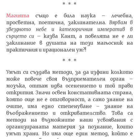
* * *
Магията
също е била наука – лечебна,
просветна, поетична, заклинателна.
Вярвам в
звездното небе и категоричния императив в
сърцето си
– казва Кант, а повелята не е ли
заклинание в душата на този магьосник на
практичния и ирационален ум?!
* * *
Умът си създава методи, за да изфини колкото
може повече своя възприемателен орган –
мозъка, оттам идва осенението и той прави
открития. Значи освен констативната страна,
която още не е отговорност, а само знание на
очите, има едно степенуване – знание на
въображението и откривателство. Това са
методи на възможните наши усвоявания с
организираната материя за познание, които
умът храни. Но има още един метод, който е