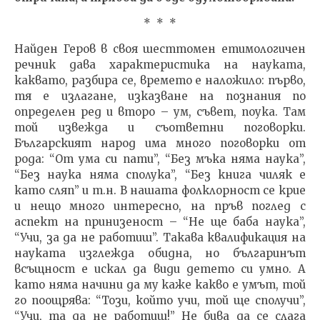
* * *
Найден Геров в своя шесттомен етимологичен
речник дава характеристика на науката,
каквато, разбира се, времето е наложило: първо,
тя е излагане, изказване на познания по
определен ред и второ – ум, съвет, поука. Там
той извежда и съответни поговорки.
Българският народ има много поговорки от
рода: “От ума си пати”, “Без мъка няма наука”,
“Без наука няма сполука”, “Без книга чиляк е
като сляп” и т.н. В нашата фолклорност се крие
и нещо много интересно, на пръв поглед с
аспект на принизеност – “Не ще баба наука”,
“Учи, за да не работиш”. Такава квалификация на
науката изглежда обидна, но българинът
всъщност е искал да види детето си умно. А
като няма начини да му каже какво е умът, той
го поощрява: “Този, който учи, той ще сполучи”,
“Учи, та да не работиш!” Не бива да се слага