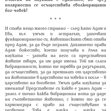
полярности се осъществява еволюиращият
бог-човек!
* * *
И става нещо много странно – след като Адам и
Ева, т.е. умът и астралът, започват
функционирането си, животинският свят отива
пред Адам, за да бъде познат. Диханието прави
Адам божество, което получава и Лъча на
науката – затова на него са представени
живите твари, да им даде имена. Той им слага
вибрационност, която те трябва да разгърнат,
да осъществят, за да преминат от царството
на животните в царството на човека и после – в
царството на боговете. Умът дава науката за
имената! Представете си какво е знаел Адам –
знаел е точно каква вибрационна нота да даде
на съответното животно, с която то да се
хармонизира с право на съществуване и
развитие. Това е наука – наука за