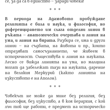
се, за да са в единство – заради човека!
* * *
В периода на Адамовото пробуждане
религията е била и наука, и философия, но
диференцирането им слага отделни линии в
ръката – анатомически очертава и линия на
ума, и линия на вярата.
Разбира се, има и други
линии – на съдбата, на живота и пр., които
отразяват самосъзнанието, че живеем в
историчност. Съществува и линия на науката.
Лесно се вижда линията на ума, но малцина
могат да забележат тази на науката, дарение
на великия Меркурий (както линията на
изкуството е на Аполон).
* * *
Човекът не може да мине без религия, без
философия, без изкуство, а в коя йерархия, с кой
лъч той ще работи, е предмет на историческо