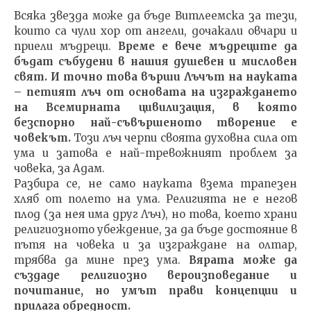
NOW VIEWING
Всяка звезда може да бъде Витлеемска за тези,
които са чули хор от ангели, дочакали овчари и
Лъчът на Науката през
ИЗКУ
приели мъдреци.
Време е вече мъдреците да
погледа на Мъдростта
ОТГЛ
бъдат събудени в нашия душевен и мисловен
ВЪЗП
01.04.2016
свят. И точно това върши Лъчът на науката
ДОВЕ
fVISION.eu
– петият лъч от основата на изграждането
01.04.
на Всемирната цивилизация, в която
fVI
безспорно най-съвършеното творение е
човекът.
Този лъч черпи своята духовна сила от
ума и затова е най-тревожният проблем за
човека, за Адам.
Разбира се, не само науката взема трапезен
хляб от полето на ума. Религията не е негов
плод (за нея има друг Лъч), но това, което храни
религиозното убеждение, за да бъде достояние в
пътя на човека и за изграждане на олтар,
трябва да мине през ума.
Вярата може да
създаде религиозно вероизповедание и
почитание, но умът прави концепции и
прилага обредност.