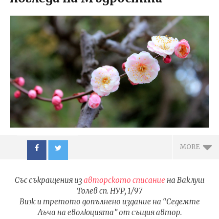
MORE
Със съкращения из
авторското списание
на Ваклуш
Толев сп. НУР, 1/97
Виж и третото допълнено издание на “Седемте
Лъча на еволюцията” от същия автор.