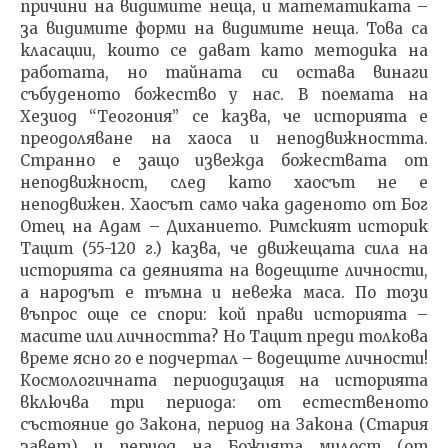
причини на видимите неща, и математиката –
за видимите форми на видимите неща. Това са
класации, които се дават като методика на
работата, но тайната си остава винаги
събуденото божество у нас. В поемата на
Хезиод “Теогония” се казва, че историята е
преодоляване на хаоса и неподвижността.
Странно е защо извежда божествата от
неподвижност, след като хаосът не е
неподвижен. Хаосът само чака даденото от Бог
Отец на Адам – Диханието. Римският историк
Тацит (55-120 г.) казва, че движещата сила на
историята са деянията на водещите личности,
а народът е тъмна и невежа маса. По този
въпрос още се спори: кой прави историята –
масите или личността? Но Тацит преди толкова
време ясно го е подчертал – водещите личности!
Космологичната периодизация на историята
включва три периода: от естественото
състояние до Закона, период на Закона (Стария
завет) и период на Божията милост (от