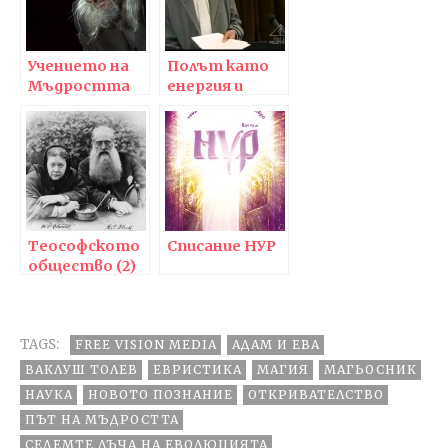
Учението на
Полът като
Мъдростта
енергия и
сменя гамата
принцип
на
добродетелите
с диоптрите
на знанието
Теософското
Списание НУР
общество (2)
– учение,
възгледи, идеи
TAGS:
FREE VISION MEDIA
АДАМ И ЕВА
ВАКЛУШ ТОЛЕВ
ЕВРИСТИКА
МАГИЯ
МАГЬОСНИК
НАУКА
НОВОТО ПОЗНАНИЕ
ОТКРИВАТЕЛСТВО
ПЪТ НА МЪДРОСТТА
СЕДЕМТЕ ЛЪЧА НА ЕВОЛЮЦИЯТА