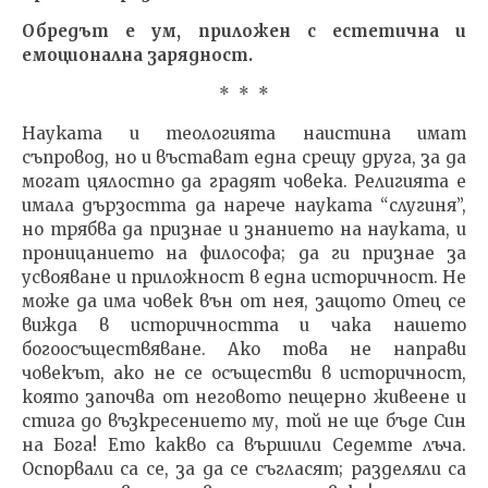
Обредът е ум, приложен с естетична и
емоционална зарядност.
* * *
Науката и теологията наистина имат
съпровод, но и въстават една срещу друга, за да
могат цялостно да градят човека. Религията е
имала дързостта да нарече науката “слугиня”,
но трябва да признае и знанието на науката, и
проницанието на философа; да ги признае за
усвояване и приложност в една историчност. Не
може да има човек вън от нея, защото Отец се
вижда в историчността и чака нашето
богоосъществяване. Ако това не направи
човекът, ако не се осъществи в историчност,
която започва от неговото пещерно живеене и
стига до възкресението му, той не ще бъде Син
на Бога! Ето какво са вършили Седемте лъча.
Оспорвали са се, за да се съгласят; разделяли са