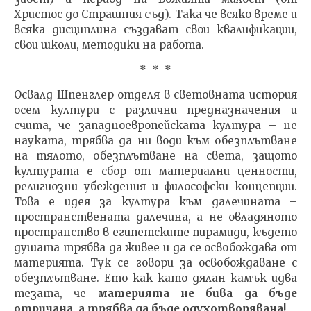
Христос до Страшния съд). Така че всяко време и
всяка дисциплина създават свои квалификации,
свои школи, методики на работа.
* * *
Освалд Шпенглер отделя в световната история
осем култури с различни предназначения и
счита, че западноевропейската култура – не
науката, трябва да ни води към обезплътване
на тялото, обезплътване на света, защото
културата е сбор от материални ценности,
религиозни убеждения и философски концепции.
Това е идея за култура към далечината –
пространствената далечина, а не овладяното
пространство в египетските пирамиди, където
душата трябва да живее и да се освобождава от
материята. Тук се говори за освобождаване с
обезплътване. Ето как като дялан камък идва
тезата, че
материята не бива да бъде
отричана, а трябва да бъде одухотворявана!