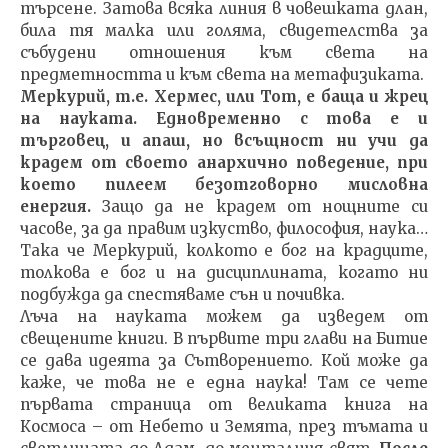
търсене. Затова всяка линия в човешката длан,
била тя малка или голяма, свидетелства за
събудени отношения към света на
предметността и към света на метафизиката.
Меркурий, т.е. Хермес, или Тот, е баща и жрец
на науката. Едновременно с това е и
търговец, и апаш, но всъщност ни учи да
крадем от своето анархично поведение, при
което пилеем безотговорно мисловна
енергия.
Защо да не крадем от нощните си
часове, за да правим изкуство, философия, наука…
Така че Меркурий, колкото е бог на крадците,
толкова е бог и на дисциплината, когато ни
подбужда да спестяваме сън и почивка.
Лъча на науката можем да изведем от
свещените книги. В първите три глави на Битие
се дава идеята за Сътворението. Кой може да
каже, че това не е една наука! Там се чете
първата страница от великата книга на
Космоса – от Небето и Земята, през тъмата и