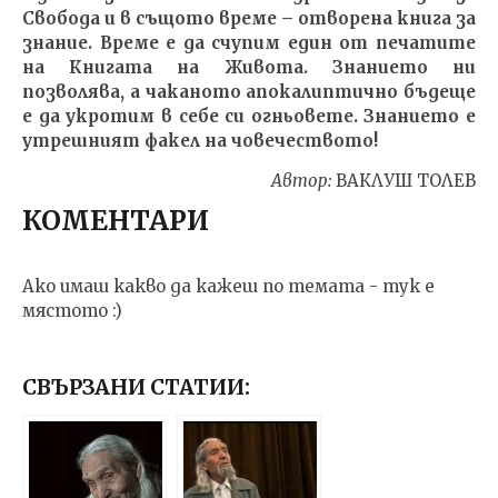
Свобода и в същото време – отворена книга за
знание. Време е да счупим един от печатите
на Книгата на Живота. Знанието ни
позволява, а чаканото апокалиптично бъдеще
е да укротим в себе си огньовете. Знанието е
утрешният факел на човечеството!
Автор:
ВАКЛУШ ТОЛЕВ
КОМЕНТАРИ
Ако имаш какво да кажеш по темата - тук е
мястото :)
СВЪРЗАНИ СТАТИИ: