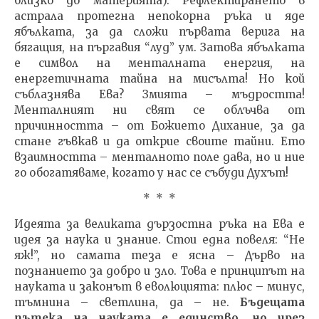
близко до материята). Рефлектирането в
астрала протегна непокорна ръка и яде
ябълката, за да сложи първата верига на
бягащия, на пъргавия “луд” ум. Затова ябълката
е символ на менталната енергия, на
енергетичната тайна на мисълта! Но кой
съблазнява Ева? Змията – мъдростта!
Менталният ни свят се облъчва от
причинността – от Божието Дихание, за да
стане гъвкав и да открие своите тайни. Ето
взаимността – менталното поле дава, но и ние
го обогатяваме, когато у нас се събуди Духът!
* * *
Идеята за великата дързостна ръка на Ева е
идея за наука и знание. Стои една повеля: “Не
яж!”, но самата теза е ясна – Дърво на
познанието за добро и зло. Това е принципът на
науката и законът в еволюцията: плюс – минус,
тъмнина – светлина, да – не.
Бъдещата
пътека на науката е единство, но чрез