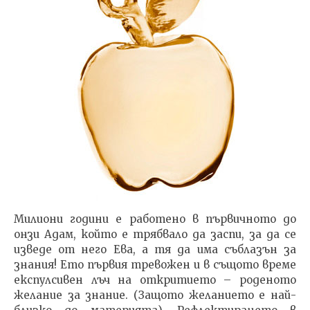
Милиони години е работено в първичното до
онзи Адам, който е трябвало да заспи, за да се
изведе от него Ева, а тя да има съблазън за
знания! Ето първия тревожен и в същото време
експулсивен лъч на откритието – роденото
желание за знание. (Защото желанието е най-