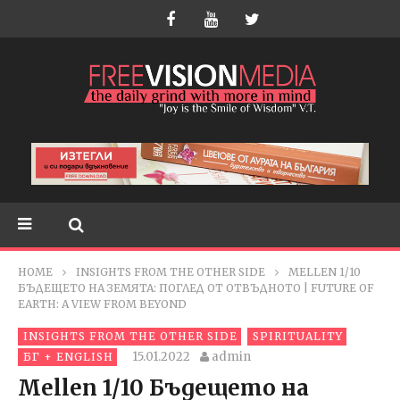
HOME
INSIGHTS FROM THE OTHER SIDE
MELLEN 1/10
БЪДЕЩЕТО НА ЗЕМЯТА: ПОГЛЕД ОТ ОТВЪДНОТО | FUTURE OF
EARTH: A VIEW FROM BEYOND
INSIGHTS FROM THE OTHER SIDE
SPIRITUALITY
15.01.2022
admin
БГ + ENGLISH
Mellen 1/10 Бъдещето на