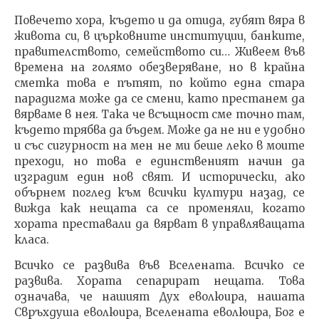
Повечето хора, където и да отида, губят вяра в
живота си, в църковните институции, банките,
правителството, семейството си… Живеем във
времена на голямо обезверяване, но в крайна
сметка това е пътят, по който една стара
парадигма може да се смени, като престанем да
вярваме в нея. Така че всъщност сме точно там,
където трябва да бъдем. Може да не ни е удобно
и със сигурност на мен не ми беше леко в моите
преходи, но това е единственият начин да
изградим един нов свят. И исторически, ако
обърнем поглед към всички култури назад, се
вижда как нещата са се променяли, когато
хората преставали да вярват в управляващата
класа.
Всичко се развива във Вселената. Всичко се
развива. Хората сепарират нещата. Това
означава, че нашият Дух еволюира, нашата
Свръхдуша еволюира, Вселената еволюира, Бог е