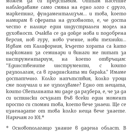
можем да си представим. Оттам насетне
наблюдаваме само смяна на едно лого с друго,
маркетинг, фундаментализъм… и това, което
намирам в сферата на духовното, е, че доста
често е налице един индустриален модел на
духовност. Очаква се да дойде нова и подобрена
версия, нов гуру, ново учение, нови техники…
Идвам от Калифорния, където хората са като
наркомани за семинари и винаги ме питат за
инструментариум, на което отвръщам:
“Единствените инструменти, с които
разполагам, са в градинската ми барака.” Имаме
достатъчно. Колко напътствия, колко уроци
сме получили и не използваме? Едно от нещата,
които Светлината ми даде да разбера, е, че за да
си истински осъзнат във всеки един момент
просто си спомни това, което вече знаеш. Ще се
изненадате от това колко неща вече знаете.
Наричам го 101.*
* Основополагащо знание в дадена област. В