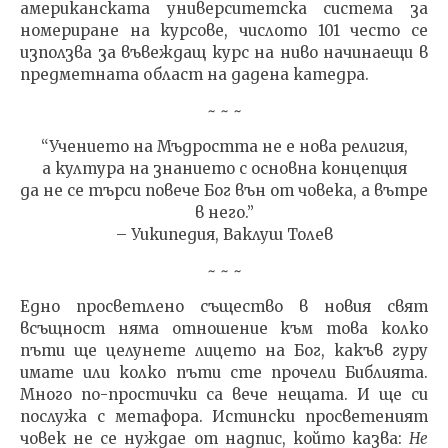
американската университетска система за
номериране на курсове, числото 101 често се
използва за въвеждащ курс на ниво начинаещи в
предметната област на дадена катедра.
~ ~ ~
“Учението на Мъдростта не е нова религия,
а култура на знанието с основна концепция
да не се търси повече Бог вън от човека, а вътре
в него.”
– Уикипедия, Ваклуш Толев
~ ~ ~
Едно просветлено същество в новия свят
всъщност няма отношение към това колко
пъти ще целунете лицето на Бог, какъв гуру
имате или колко пъти сте прочели Библията.
Много по-простички са вече нещата. И ще си
послужа с метафора. Истински просветеният
човек не се нуждае от надпис, който казва:
Не