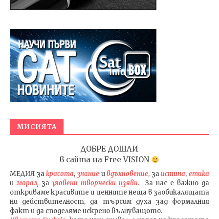
МИСИЯТА
ДОБРЕ ДОШЛИ
в сайта на
Free VISION
МЕДИЯ
за
красота
,
знание
и
вдъхновение
, за
истина
,
етика
и
морал
,
за
уловени т
ворч
ески изяви
. За нас е важно да
откриваме красивите и ценните неща в заобикалящата
ни действителност, да търсим духа зад формалния
факт и да споделяме искрено вълнуващото.