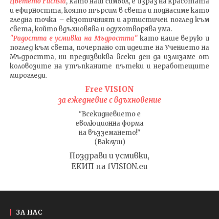
Цветето Fuchsia
, като наш символ, е израз на красотата
и ефирността, която търсим в света и поднасяме като
гледна точка – екзотичният и артистичен поглед към
света, който вдъхновява и одухотворява ума.
"Радостта е усмивка на Мъдростта"
като наше верую и
поглед към света
, почерпано от идеите на Учението на
Мъдростта,
ни предизвиква всеки ден да излизаме от
коловозите на утъпканите пътеки и неработещите
мирогледи.
Free VISION
за ежедневие с вдъхновение
"Всекидневието е
еволюционна форма
на възземането!"
(Ваклуш)
Поздрави и усмивки,
ЕКИП на fVISION.eu
ЗА НАС