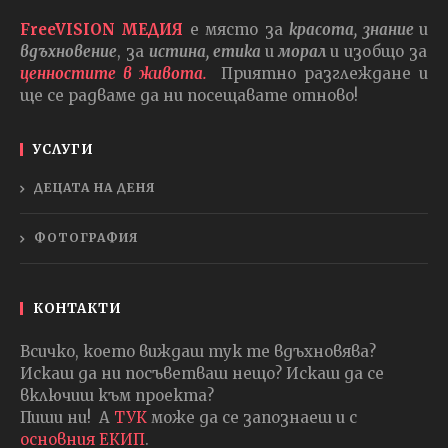
FreeVISION МЕДИЯ
е място за
красота, знание
и
вдъхновение
, за
истина, етика
и
морал
и изобщо за
ценностите в живота.
Приятно разглеждане и
ще се радваме да ни посещавате отново!
УСЛУГИ
ДЕЦАТА НА ДЕНЯ
ФОТОГРАФИЯ
КОНТАКТИ
Всичко, което виждаш тук те вдъхновява?
Искаш да ни посъветваш нещо? Искаш да се
включиш към проекта?
Пиши ни! А
ТУК
може да се запознаеш и с
основния ЕКИП
.