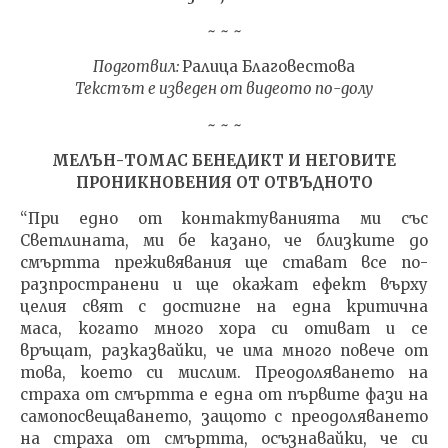
~ ~ ~
Подготвил:
Ралица Благовестова
Текстът e изведен от видеото по-долу
NOW VIEWING
~ ~ ~
Mellen 1/10 Бъдещето на
ИЗКУ
Земята: Поглед от
ОТГЛ
МЕЛЪН-ТОМАС БЕНЕДИКТ И НЕГОВИТЕ
Отвъдното | Future of
ВЪЗП
ПРОНИКНОВЕНИЯ ОТ ОТВЪДНОТО
Earth: A view from Beyond
ДОВЕ
“При едно от контактуванията ми със
15.01.2022
15.01.
admin
adm
Светлината, ми бе казано, че близките до
смъртта преживявания ще стават все по-
разпространени и ще окажат ефект върху
целия свят с достигне на една критична
маса, когато много хора си отиват и се
връщат, разказвайки, че има много повече от
това, което си мислим. Преодоляването на
страха от смъртта е една от първите фази на
самопосвещаването, защото с преодоляването
на страха от смъртта, осъзнавайки, че си