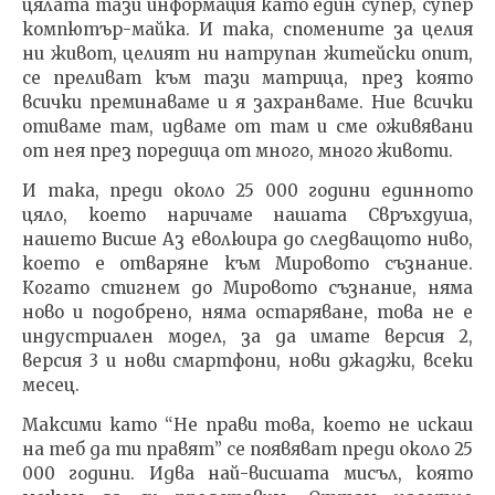
цялата тази информация като един супер, супер
компютър-майка. И така, спомените за целия
ни живот, целият ни натрупан житейски опит,
се преливат към тази матрица, през която
всички преминаваме и я захранваме. Ние всички
отиваме там, идваме от там и сме оживявани
от нея през поредица от много, много животи.
И така, преди около 25 000 години единното
цяло, което наричаме нашата Свръхдуша,
нашето Висше Аз еволюира до следващото ниво,
което е отваряне към Мировото съзнание.
Когато стигнем до Мировото съзнание, няма
ново и подобрено, няма остаряване, това не е
индустриален модел, за да имате версия 2,
версия 3 и нови смартфони, нови джаджи, всеки
месец.
Максими като “Не прави това, което не искаш
на теб да ти правят” се появяват преди около 25
000 години. Идва най-висшата мисъл, която