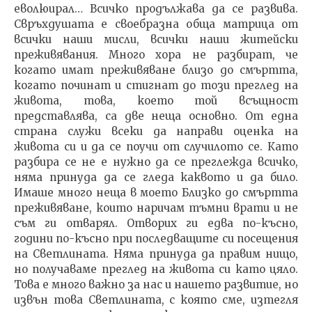
еволюирал… Всичко продължава да се развива.
Свръхдушата е своебразна обща матрица от
всички наши мисли, всички наши житейски
преживявания. Много хора не разбират, че
когато имат преживяване близо до смъртта,
когато починат и стигнат до този преглед на
живота, това, което той всъщност
представлява, са две неща основно. От една
страна служи всеки да направи оценка на
живота си и да се поучи от случилото се. Като
разбира се не е нужно да се преглежда всичко,
няма принуда да се гледа каквото и да било.
Имаше много неща в моето Близко до смъртта
преживяване, които наричам тъмни врати и не
съм ги отварял. Отворих ги едва по-късно,
години по-късно при последващите си посещения
на Светлината. Няма принуда да правим нищо,
но получаваме преглед на живота си като цяло.
Това е много важно за нас и нашето развитие, но
извън това Светлината, с която сме, изтегля