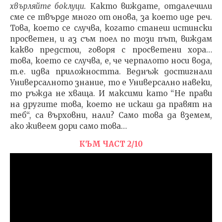
хвърляйте боклуци.
Както виждате, отдалечили
сме се твърде много от онова, за което иде реч.
Това, което се случва, когато станеш истински
просветен, и аз съм поел по този път, виждам
какво предстои, говоря с просветени хора…
това, което се случва, е, че черпалото носи вода,
т.е. идва приложността. Веднъж достигнали
Универсалното знание, то е Универсално навеки,
то ръжда не хваща. И максими като “Не прави
на другите това, което не искаш да правят на
теб“, са върховни, нали? Само това да вземем,
ако живеем дори само това…
КЪМ ЧАСТ 2/10