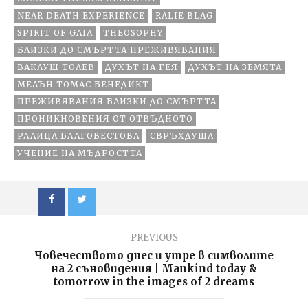
future
NEAR DEATH EXPERIENCE
RALIE BLAG
SPIRIT OF GAIA
THEOSOPHY
БЛИЗКИ ДО СМЪРТТА ПРЕЖИВЯВАНИЯ
ВАКЛУШ ТОЛЕВ
ДУХЪТ НА ГЕЯ
ДУХЪТ НА ЗЕМЯТА
МЕЛЪН ТОМАС БЕНЕДИКТ
ПРЕЖИВЯВАНИЯ БЛИЗКИ ДО СМЪРТТА
ПРОНИКНОВЕНИЯ ОТ ОТВЪДНОТО
РАЛИЦА БЛАГОВЕСТОВА
СВРЪХДУША
УЧЕНИЕ НА МЪДРОСТТА
PREVIOUS
Човечеството днес и утре в символите
на 2 съновидения | Mankind today &
tomorrow in the images of 2 dreams