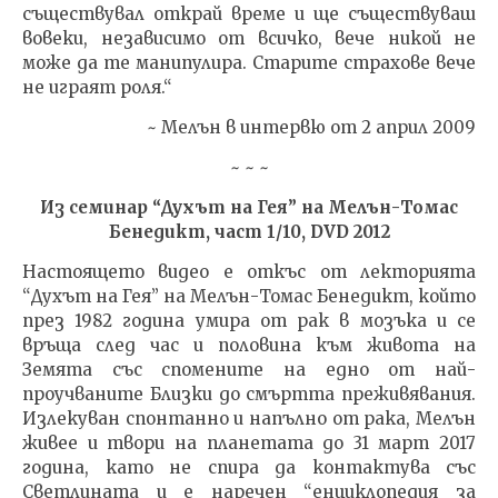
съществувал открай време и ще съществуваш
вовеки, независимо от всичко, вече никой не
може да те манипулира. Старите страхове вече
не играят роля.“
~ Мелън в интервю от 2 април 2009
~ ~ ~
Из семинар “Духът на Гея” на Мeлън-Томас
Бенедикт, част 1/10, DVD 2012
Настоящето видео е откъс от лекторията
“Духът на Гея” на Мелън-Томас Бенедикт, който
през 1982 година умира от рак в мозъка и се
връща след час и половина към живота на
Земята със спомените на едно от най-
проучваните Близки до смъртта преживявания.
Излекуван спонтанно и напълно от рака, Мелън
живее и твори на планетата до 31 март 2017
година, като не спира да контактува със
Светлината и е наречен “енциклопедия за