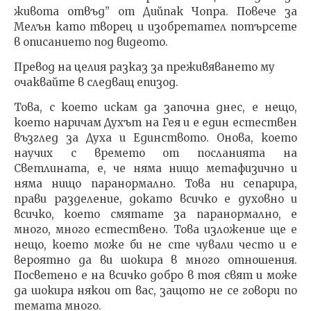
живота отвъд” от Дийпак Чопра. Повече за
Мелън като творец и изобретател потърсете
в описанието под видеото.
Превод на целия разказ за преживяването му
очаквайте в следващ епизод.
Това, с което искам да започна днес, е нещо,
което наричам Духът на Гея и е един естествен
възглед за Духа и Единството. Онова, което
научих с времето от посланията на
Светлината, е, че няма нищо метафизично и
няма нищо паранормално. Това ни сепарира,
прави разделение, докато всичко е духовно и
всичко, което смятате за паранормално, е
много, много естествено. Това изложение ще е
нещо, което може би не сте чували често и е
вероятно да ви шокира в много отношения.
Посветено е на всичко добро в тоя свят и може
да шокира някои от вас, защото не се говори по
темата много.