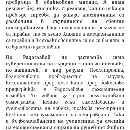
превръща в обикновено мнение.
А няма
религия без мистика. И религия, която иска да
пребъде, требва да запази мистичната си
дълбочина в съзнанието на своите
последователи.
Рационалистичните религии не
са трайни, те се лесно влияят; а емоционалните
са трайни и в стълкновенията си не си влияят, а
се взаимно изместват.
Но Радославов не застъпва само
суверенността на сърцето – той го поставя,
по-нататък, и над разума.
Ноолатрията,
велеречивото превъзнасяне на разума,
колениченето пред него като пред божество
предизвиква у Радославова съжалителна
усмивка. То говори за една полусъзнавана
самоизмама, която гали самолюбието и
суетливостта на човека, толкова по-странни
колкото самоизмамата е по-неоправдана.
Така
и възвеличаването на учеността за сметка
на емоционалната страна на душевния живот