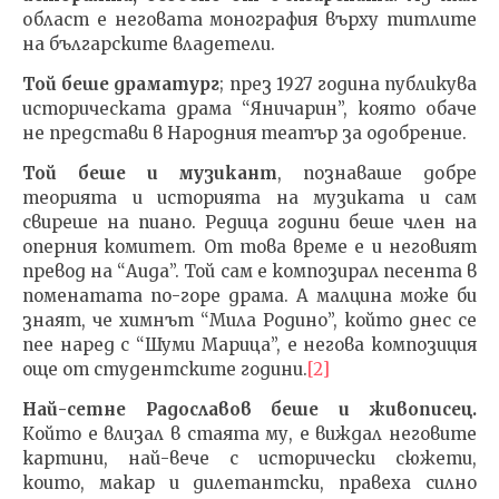
област е неговата монография върху титлите
на българските владетели.
Той беше драматург
; през 1927 година публикува
историческата драма “Яничарин”, която обаче
не представи в Народния театър за одобрение.
Той беше и музикант
, познаваше добре
теорията и историята на музиката и сам
свиреше на пиано. Редица години беше член на
оперния комитет. От това време е и неговият
превод на “Аида”. Той сам е композирал песента в
поменатата по-горе драма. А малцина може би
знаят, че химнът “Мила Родино”, който днес се
пее наред с “Шуми Марица”, е негова композиция
още от студентските години.
[2]
Най-сетне Радославов беше и живописец.
Който е влизал в стаята му, е виждал неговите
картини, най-вече с исторически сюжети,
които, макар и дилетантски, правеха силно