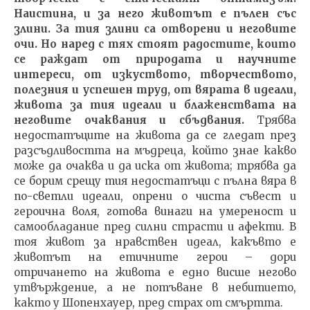
Наистина, и за него животът е пълен със
злини. За тия злини са отворени и неговите
очи. Но наред с тях стоят радостите, които
се раждат от природата и научните
интереси, от изкуството, творчеството,
полезния и успешен труд, от вярата в идеали,
живота за тия идеали и блаженствата на
неговите очаквания и сбъдвания.
Трябва
недостатъците на живота да се гледат през
разсъдливостта на мъдреца, който знае какво
може да очаква и да иска от живота; трябва да
се борим срещу тия недостатъци с пълна вяра в
по-светли идеали, опрени о чиста съвест и
героична воля, готова винаги на умереност и
самообладание пред силни страсти и афекти. В
тоя живот за нравствен идеал, какъвто е
животът на етичните герои – дори
отричането на живота е едно висше негово
утвърждение, а не потъване в небитието,
както у Шопенхауер, пред страх от смъртта.