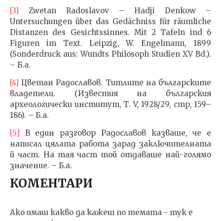
[3]
Zwetan Radoslavov – Hadji Denkow –
Untersuchungen über das Gedächniss für räumliche
Distanzen des Gesichtssinnes. Mit 2 Tafeln ind 6
Figuren im Text. Leipzig, W. Engelmann, 1899
(Sonderdruck aus: Wundts Philosoph Studien XV Bd.).
– Б.а.
[4]
Цветан Радославов. Титлите на българските
владетели. (Известия на българския
археологически институт, Т. V, 1928/29, стр, 159–
186). – Б.а.
[5]
В един разговор Радославов казваше, че е
написал цялата работа зарад заключителната
й част. На тая част той отдаваше най-голямо
значение. – Б.а.
КОМЕНТАРИ
Ако имаш какво да кажеш по темата - тук е