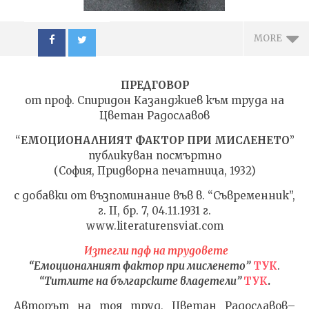
MORE
ПРЕДГОВОР
от проф. Спиридон Казанджиев към труда на
Цветан Радославов
“
ЕМОЦИОНАЛНИЯТ ФАКТОР ПРИ МИСЛЕНЕТО
”
NOW VIEWING
публикуван посмъртно
(София, Придворна печатница, 1932)
ЦВЕТАН РАДОСЛАВОВ:
ИЗКУ
с добавки от възпоминание във в. “Съвременник”,
“Емоционалният
ОТГЛ
фактор при мисленето”
ВЪЗП
г. II, бр. 7, 04.11.1931 г.
/ “Титлите на
ДОВЕ
www.literaturensviat.com
българските
26.08
владетели”
Изтегли пдф на трудовете
adm
“Емоционалният фактор при мисленето”
ТУК
.
26.08.2020
admin
“Титлите на българските владетели”
ТУК
.
Авторът на тоя труд, Цветан Радославов–