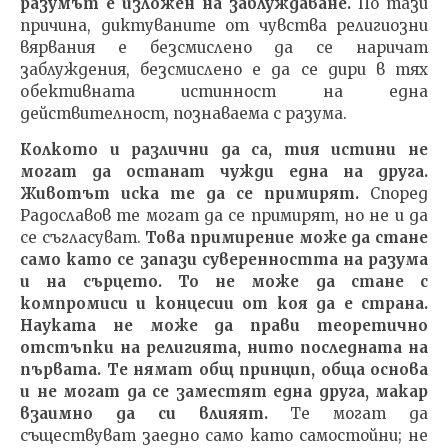
разумът е изложен на заблуждаване.
По тази
причина, диктуваните от чувства религиозни
вярвания е безсмислено да се наричат
заблуждения, безсмислено е да се дири в тях
обективната истинност на една
действителност, познаваема с разума.
Колкото и различни да са, тия истини не
могат да останат чужди една на друга.
Животът иска те да се примирят.
Според
Радославов те могат да се примирят, но не и да
се съгласуват.
Това примирение може да стане
само като се запази суверенността на разума
и на сърцето. То не може да стане с
компромиси и концесии от коя да е страна.
Науката не може да прави теоретично
отстъпки на религията, нито последната на
първата. Те нямат общ принцип, обща основа
и не могат да се заместят една друга, макар
взаимно да си влияят.
Те могат да
съществуват заедно само като самостойни; не