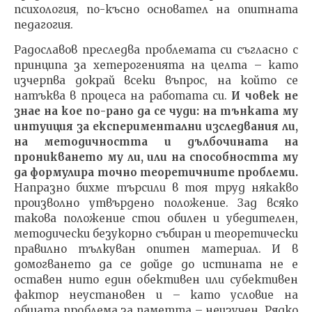
психология, по-късно основател на опитната
педагогия.
Радославов преследва проблемата си съгласно с
принципа за хетерогенията на целта – като
изчерпва докрай всeки въпрос, на който се
натъква в процеса на работата си.
И човек не
знае на кое по-рано да се чуди: на тънката му
интуиция за експериментални изследвания ли,
на методичността и дълбочината на
проникването му ли, или на способността му
да формулира точно теоретичните проблеми.
Напразно бихме търсили в тоя труд някакво
произволно утвърдено положение. Зад всяко
такова положение стои обилен и убедителен,
методически безукорно събиран и теоретически
правилно тълкуван опитен материал. И в
домогването да се дойде до истината не е
оставен нито един обективен или субективен
фактор неустановен и – като условие на
общата проблема за паметта – неизучен. Рядко