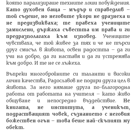
която парализираше техните лоши побуждения.
Като духовен баща – мъдър и справедлив –
той съдеше, но неговите укори не дразнеха и
не предизвикваха; те правеха учениците
замислени, държаха съвестта им права и ги
предразполагаха към изповед.
Учениците
чувстваха, че той живее за тях и че не търси
друг смисъл в живота, освен радостта – да ги
учи на добро, да ги наставя и да ги устремява
към добро. И те не се лъжеха.
Въпреки многобройните си таланти и високи
лични качества, Радославов не подири друга цел в
живота. За него нямаше друга по-благородна
работа от работата на учителя – като живо
общуване и непосредно въздействие.
Не
книгата, не института, а ученикът,
подрастващият човек, съзнанието с неговия
божествен огън – това беше най-скъпият му
обект.