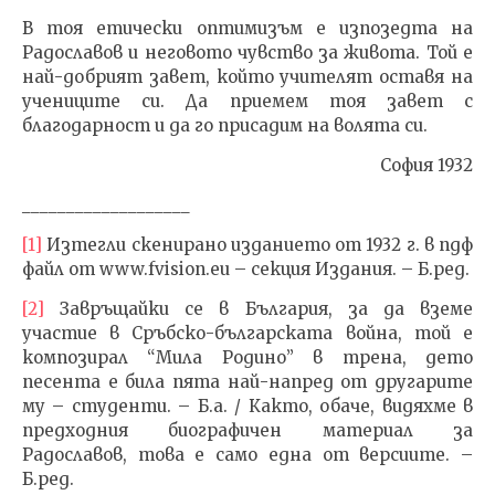
В тоя етически оптимизъм е изпозедта на
Радославов и неговото чувство за живота. Той е
най-добрият завет, който учителят оставя на
учениците си. Да приемем тоя завет с
благодарност и да го присадим на волята си.
София 1932
___________________
[1]
Изтегли скенирано изданието от 1932 г. в пдф
файл от www.fvision.eu – секция Издания. – Б.ред.
[2]
Завръщайки се в България, за да вземе
участие в Сръбско-българската война, той е
композирал “Мила Родино” в трена, дето
песента е била пята най-напред от другарите
му – студенти. – Б.а. / Както, обаче, видяхме в
предходния биографичен материал за
Радославов, това е само една от версиите. –
Б.ред.