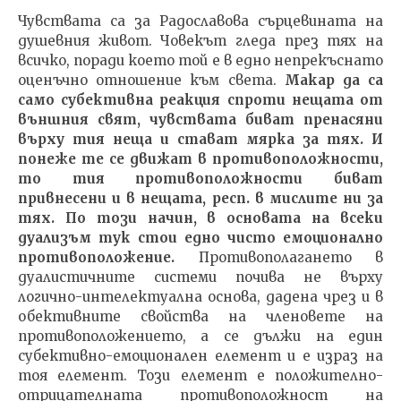
Чувствата са за Радославова сърцевината на
душевния живот. Човекът гледа през тях на
всичко, поради което той е в едно непрекъснато
оценъчно отношение към света.
Макар да са
само субективна реакция спроти нещата от
външния свят, чувствата биват пренасяни
върху тия неща и стават мярка за тях. И
понеже те се движат в противоположности,
то тия противоположности биват
привнесени и в нещата, респ. в мислите ни за
тях. По този начин, в основата на всеки
дуализъм тук стои едно чисто емоционално
противоположение.
Противополагането в
дуалистичните системи почива не върху
логично-интелектуална основа, дадена чрез и в
обективните свойства на членовете на
противоположението, а се дължи на един
субективно-емоционален елемент и е израз на
тоя елемент. Този елемент е положително-
отрицателната противоположност на