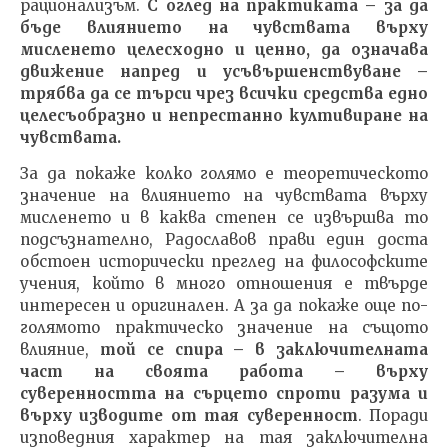
рационализъм.
С оглед на практиката – за да
бъде влиянието на чувствата върху
мисленето целесходно и ценно, да означава
движение напред и усъвършенствуване –
трябва да се търси чрез всички средства едно
целесъобразно и непрестанно култивиране на
чувствата.
За да покаже колко голямо е теоретическото
значение на влиянието на чувствата върху
мисленето и в каква степен се извършва то
подсъзнателно, Радославов прави един доста
обстоен исторически преглед на философските
учения, който в много отношения е твърде
интересен и оригинален. А за да покаже още по-
голямото практическо значение на същото
влияние,
той се спира – в заключителната
част на своята работа – върху
суверенността на сърцето спроти разума и
върху изводите от тая суверенност
. Поради
изповедния характер на тая заключителна