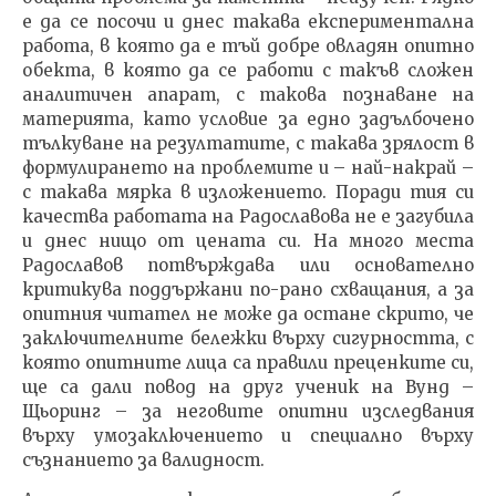
е да се посочи и днес такава експериментална
работа, в която да е тъй добре овладян опитно
обекта, в която да се работи с такъв сложен
аналитичен апарат, с такова познаване на
материята, като условие за едно задълбочено
тълкуване на резултатите, с такава зрялост в
формулирането на проблемите и – най-накрай –
с такава мярка в изложението. Поради тия си
качества работата на Радославова не е загубила
и днес нищо от цената си. На много места
Радославов потвърждава или основателно
критикува поддържани по-рано схващания, а за
опитния читател не може да остане скрито, че
заключителните бележки върху сигурността, с
която опитните лица са правили преценките си,
ще са дали повод на друг ученик на Вунд –
Щьоринг – за неговите опитни изследвания
върху умозаключението и специално върху
съзнанието за валидност.