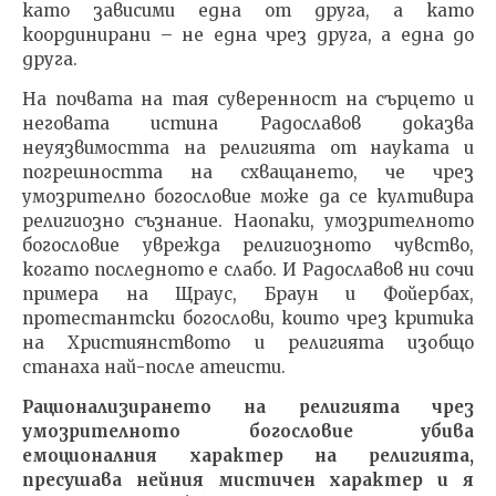
като зависими една от друга, а като
координирани – не една чрез друга, а една до
друга.
На почвата на тая суверенност на сърцето и
неговата истина Радославов доказва
неуязвимостта на религията от науката и
погрешността на схващането, че чрез
умозрително богословие може да се култивира
религиозно съзнание. Наопаки, умозрителното
богословие уврежда религиозното чувство,
когато последното е слабо. И Радославов ни сочи
примера на Щраус, Браун и Фойербах,
протестантски богослови, които чрез критика
на Християнството и религията изобщо
станаха най-после атеисти.
Рационализирането на религията чрез
умозрителното богословие убива
емоционалния характер на религията,
пресушава нейния мистичен характер и я