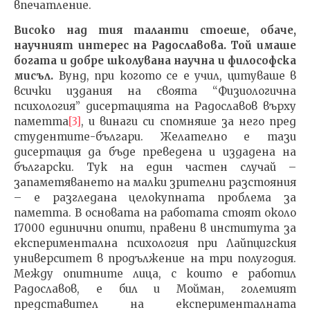
впечатление.
Високо над тия таланти стоеше, обаче,
научният интерес на Радославова. Той имаше
богата и добре школувана научна и философска
мисъл.
Вунд, при когото се е учил, цитуваше в
всички издания на своята “Физиологична
психология” дисертацията на Радославов върху
паметта
[3]
, и винаги си спомняше за него пред
студентите-българи. Желателно е тази
дисертация да бъде преведена и издадена на
български. Тук на един частен случай –
запаметяването на малки зрителни разстояния
– е разгледана целокупната проблема за
паметта. В основата на работата стоят около
17000 единични опити, правени в института за
експериментална психология при Лайпцигския
университет в продължение на три полугодия.
Между опитните лица, с които е работил
Радославов, е бил и Мойман, големият
представител на експерименталната