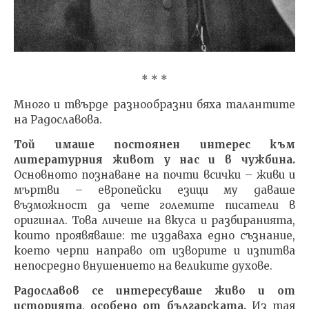
* * *
Много и твърде разнообразни бяха талантите
на Радославова.
Той имаше постоянен интерес към
литературния живот у нас и в чужбина.
Основното познаване на почти всички – живи и
мъртви – европейски езици му даваше
възможност да чете големите писатели в
оригинал. Това личеше на вкуса и разбиранията,
които проявяваше: те издаваха едно съзнание,
което черпи направо от изворите и изпитва
непосредно внушението на великите духове.
Радославов се интересуваше живо и от
историята, особено от българската.
Из тая