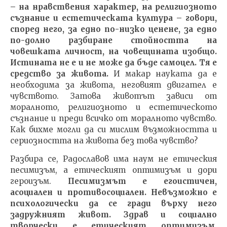
– на нравствения характер, на религиозното
съзнание и естетическата култура – говори,
според него, за едно по-низко ценене, за едно
по-долно разбиране стойността на
човешката личност, на човещината изобщо.
Истината не е и не може да бъде самоцел. Тя е
средство за живота.
И макар науката да е
необходима за живота, неговият двигател е
чувството. Затова животът зависи от
моралното, религиозното и естетическото
съзнание и преди всичко от моралното чувство.
Как бихме могли да си мислим възможността и
сериозността на живота без това чувство?
Разбира се, Радославов има наум не етическия
песимизъм, а етическият оптимизъм и дори
героизъм.
Песимизмът е егоистичен,
асоциален и противосоциален. Невъзможно е
психологически да се гради върху него
задружният живот. Здрав и социално
творчески е етическият оптимизъм.