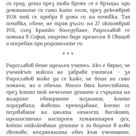
си град, дето през това време се е връщал при
домашните си само като гост, през декемврий
1928 той се прибра в дома си на почивка. Тая
почивка, обаче, не трая дълго: на 27 октомврий
1931, след кратко боледуване, Радославов се
помина в София, отдето биде пренесен в Свищов
и погребан при родителите си.
* * *
Радославов беше идеален учител. Ако е вярно, че
ученикът никога не забравя учителя – за
Радославов може да се каже, че беше не само
помнен, но и обичан. Много бяха качествата,
чрез които той печелеше душите и сърцата на
младите: обширните познания, които
поразяваха; живото преподаване, което се
позоваваше на цялата личност; високият,
идеалистично настроен хуманитарен дух,
който отключваше душите и ги водеше в нови
светове; неизменната обич към учениците,