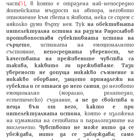
част
[5]
, в която е отразена най-непосредно
житейската мъдрост на автора, неговото
отношение към света и живота, нека се спрем с
няколко думи върху нея. Тук
на обективната
интелектуална истина на разума Радославов
противопоставя субективната истина на
сърцето
, истината на емоционалното
състояние,
непосредната увереност, че
качествата на преживените чувства са
такива, каквито ги преживяваме
.
Тази
увереност не допуща никакво съмнение и
никакво оборване, защото принадлежи на
субекта и се отнася до него самия
, до неговото
емоционално (морално, религиозно,
естетическо) съзнание,
а не до свойства и
неща вън от него, както е при
интелектуалната истина
, която е изложена
на измамата на сетивата и паралогизмите на
мисленето.
Чувството не може нито да се
убеждава, нито да се заблуждава; само