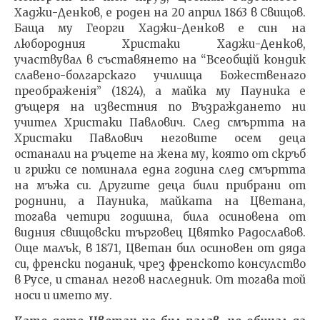
Хаджи-Денков, е роден на 20 април 1863 в Свищов.
Баща му Георги Хаджи-Денков е син на
любородния Христаки Хаджи-Денков,
участвувал в съставянето на “Всеобщiй кондик
славено-болгарскаго училища Божественаго
преображенiя” (1824), а майка му Пауника е
дъщеря на известния по Възраждането ни
учител Христаки Павлович. След смъртта на
Христаки Павлович неговите осем деца
останали на ръцете на жена му, която от скръб
и грижи се поминала една година след смъртта
на мъжа си. Другите деца били прибрани от
роднини, а Пауника, майката на Цветана,
тогава четири годишна, била осиновена от
видния свищовски търговец Цвятко Радославов.
Още малък, в 1871, Цветан бил осиновен от дяда
си, френски поданик, чрез френското консулство
в Русе, и станал негов наследник. От тогава той
носи и името му.