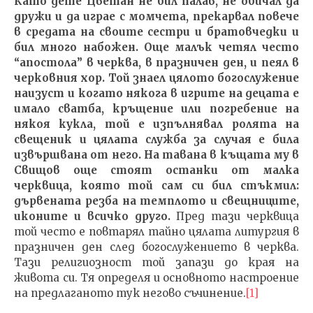
Като дете Цветан не бил палав, не обичал да
дружи и да играе с момчета, прекарвал повече
в средата на своите сестри и братовчедки и
бил много набожен. Още малък четял често
“
апостола
”
в черква, в празничен ден, и пеял в
черковния хор. Той знаел цялото богослужение
наизуст и когато някога в игрите на децата е
имало сватба, кръщение или погребение на
някоя кукла, той е изпълнявал ролята на
свещеник и цялата служба за случая е била
извършвана от него.
На тавана в къщата му в
Свищов още стоят останки от малка
черквица, която той сам си бил стъкмил:
дървената резба на темплото и свещниците,
иконите и всичко друго.
Пред тази черквица
той често е повтарял тайно цялата литургия в
празничен ден след богослужението в черква.
Тази религиозност той запази до края на
живота си. Тя определя и основното настроение
на предлаганото тук негово съчинение.
[1]