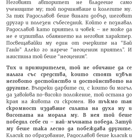
Неговият авторитет не владееше само
учениците му; той подчиняваше и колегите му.
За тях Радославов беше винаги добър, шеговит
другар и полезен събеседник. Който е познавал
Радославов като приятел и човек – не може да
не е изпитвал обаянието на неговия характер.
Посвещавайки му един от очерките на “Бай
Ганю” Алеко го нарече “неоценим приятел”. И
наистина той беше “неоценим”.
Тих и примирителен, той не обичаше да се
налага със средства, които стоят извън
неговото достойнство и достойнството на
другите.
Въпреки дарбите си, с които би могъл
да завоюва по-високо положение, той остана до
края на живота си скромен.
Но тъкмо тая
скромност издаваше силата на духа му и
висотата на морала му.
В нея той беше
победил себе си
– най-мъчната победа. Затуй
му беше така лесно да побеждава другите.
Класик по образование, Радославов беше класик и