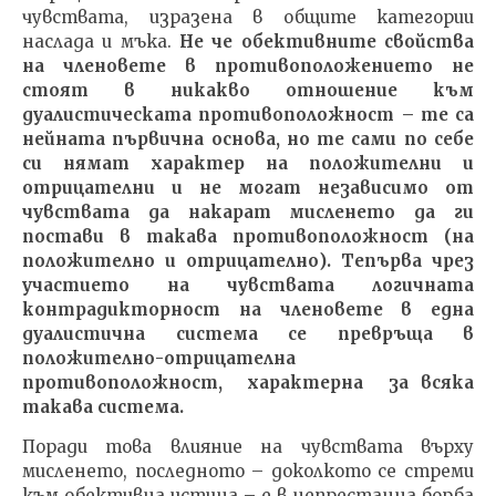
чувствата, изразена в общите категории
наслада и мъка.
Не че обективните свойства
на членовете в противоположението не
стоят в никакво отношение към
дуалистическата противоположност – те са
нейната първична основа, но те сами по себе
си нямат характер на положителни и
отрицателни и не могат независимо от
чувствата да накарат мисленето да ги
постави в такава противоположност (на
положително и отрицателно). Тепърва чрез
участието на чувствата логичната
контрадикторност на членовете в една
дуалистична система се превръща в
положително-отрицателна
противоположност, характерна за всяка
такава система.
Поради това влияние на чувствата върху
мисленето, последното – доколкото се стреми
към обективна истина – е в непрестанна борба