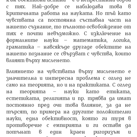
с тях. Най-добре се наблюдава това в
критичната работа на науката. Но тъй като
чувствата са постоянна съставна част на
нашето съзнание, то пълното освобождение от
тях е почти невъзможно. С изключение на
формалните науки – математика, логика,
граматика – навсякъде другаде обектите на
нашето познание се свързват с чувства, които
влияят върху мисленето.
Влиянието на чувствата върху мисленето е
значителна и интересна проблема с оглед не
само на теорията, но и на практиката. С оглед
на теорията – науки като етиката,
естетиката, религията и пр. трябва да имат
постоянно пред очи това влияние, за да не
търсят, по примера на другите положителни
науки, една обективност, която ги туря в
противоречие с емпирията и ги оставя да
потънат в един краен ригоризъм и