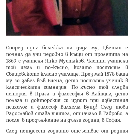
Според една бележка на дяда му, Цветан е
почнал да учи редовно в къщи от пролетта на
1869 с учителя Янко Мустаков. Частни учители
той имал и по-късно, когато постъпил в
Свищовското класно училище. През май 1878 баща
му го завел във Виена, дето постъпил ученик в
класическата гимназия. По-късно той следва
история в Прага и философия в Лайпциг, дето
полага и докторския си изпит при известния
психолог и философ Вилхелм Вунд! След това
Радославов става учител, отначало в Габрово, а
после, в продължение на дълги години, в София.
След петдесет годишно отсъствие от родния