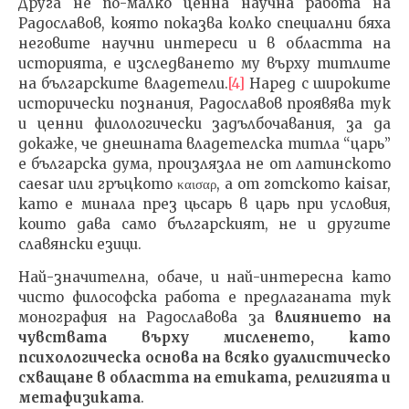
Друга не по-малко ценна научна работа на
Радославов, която показва колко специални бяха
неговите научни интереси и в областта на
историята, е изследването му върху титлите
на българските владетели.
[4]
Наред с широките
исторически познания, Радославов проявява тук
и ценни филологически задълбочавания, за да
докаже, че днешната владетелска титла “царь”
е българска дума, произлязла не от латинското
caesar или гръцкото καισαρ, а от готското kaisar,
като е минала през цьсарь в царь при условия,
които дава само българският, не и другите
славянски езици.
Най-значителна, обаче, и най-интересна като
чисто философска работа е предлаганата тук
монография на Радославова за
влиянието на
чувствата върху мисленето, като
психологическа основа на всяко дуалистическо
схващане в областта на етиката, религията и
метафизиката
.