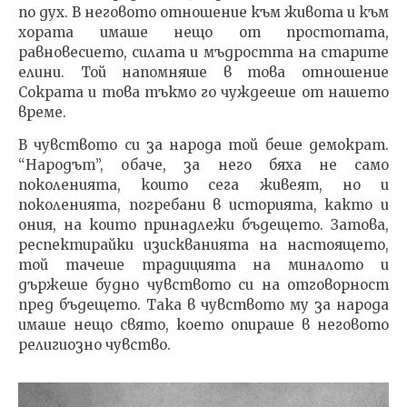
по дух. В неговото отношение към живота и към
хората имаше нещо от простотата,
равновесието, силата и мъдростта на старите
елини. Той напомняше в това отношение
Сократа и това тъкмо го чуждееше от нашето
време.
В чувството си за народа той беше демократ.
“Народът”, обаче, за него бяха не само
поколенията, които сега живеят, но и
поколенията, погребани в историята, както и
ония, на които принадлежи бъдещето. Затова,
респектирайки изискванията на настоящето,
той тачеше традицията на миналото и
държеше будно чувството си на отговорност
пред бъдещето. Така в чувството му за народа
имаше нещо свято, което опираше в неговото
религиозно чувство.