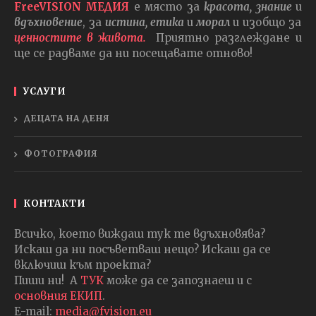
FreeVISION МЕДИЯ
е място за
красота, знание
и
вдъхновение
, за
истина, етика
и
морал
и изобщо за
ценностите в живота.
Приятно разглеждане и
ще се радваме да ни посещавате отново!
УСЛУГИ
ДЕЦАТА НА ДЕНЯ
ФОТОГРАФИЯ
КОНТАКТИ
Всичко, което виждаш тук те вдъхновява?
Искаш да ни посъветваш нещо? Искаш да се
включиш към проекта?
Пиши ни! А
ТУК
може да се запознаеш и с
основния ЕКИП
.
E-mail:
media@fvision.eu