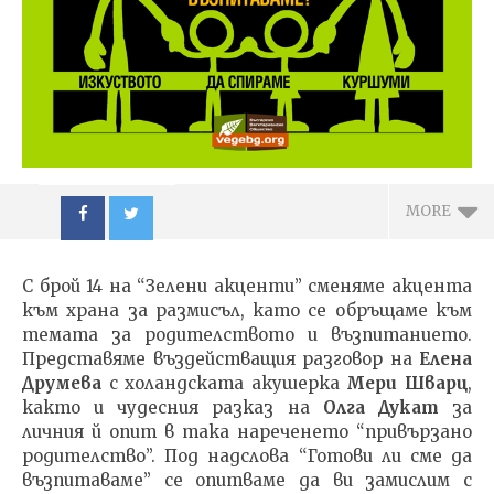
MORE
С брой 14 на “Зелени акценти” сменяме акцента
към храна за размисъл, като се обръщаме към
темата за родителството и възпитанието.
Представяме въздействащия разговор на
Елена
Друмева
с холандската акушерка
Мери Шварц
,
NOW VIEWING
както и чудесния разказ на
Олга Дукат
за
личния й опит в така нареченето “привързано
Сп. ЗЕЛЕНИ АКЦЕНТИ
ИЗКУ
родителство”. Под надслова “Готови ли сме да
14/2014
ОТГЛ
възпитаваме” се опитваме да ви замислим с
ВЪЗП
23.03.2016