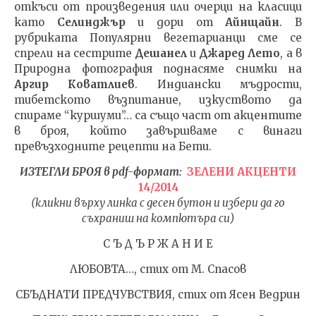
откъси от произведения или очерци на класици
ДОВЕ
fVISION.eu
като
Селинджър
и дори от
Айнщайн
. В
23.03.
рубриката Популярни вегетарианци сме се
fVI
спрели на сестрите
Дешанел
и
Джаред Лето
, а в
Природна фотография поднасяме снимки на
Аргир Коватлиев
. Индиански мъдрости,
тибетското възпитание, изкуството да
спираме “куршуми”… са също част от акцентите
в броя, който завършваме с винаги
превъзходните рецепти на Бети.
ИЗТЕГЛИ БРОЯ в pdf-формат:
ЗЕЛЕНИ АКЦЕНТИ
14/2014
(кликни върху линка с десен бутон и избери да го
съхраниш на компютъра си)
С Ъ Д Ъ Р Ж А Н И Е
ЛЮБОВТА…, стих от М. Спасов
СБЪДНАТИ ПРЕДЧУВСТВИЯ, стих от Ясен Ведрин