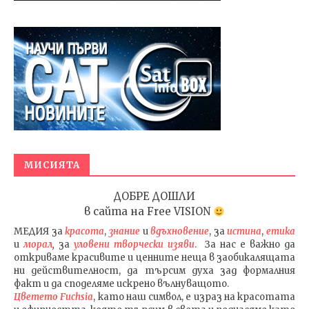
МИСИЯТА
ДОБРЕ ДОШЛИ
в сайта на
Free VISION
МЕДИЯ
за
красота
,
знание
и
вдъхновение
, за
истина
,
етика
и
морал
,
за
уловени т
ворч
ески изяви
. За нас е важно да
откриваме красивите и ценните неща в заобикалящата
ни действителност, да търсим духа зад формалния
факт и да споделяме искрено вълнуващото.
Цветето Fuchsia
, като наш символ, е израз на красотата