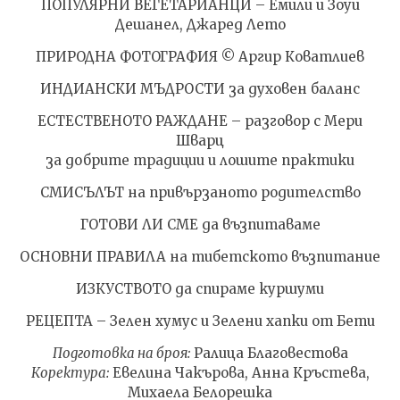
ПОПУЛЯРНИ ВЕГЕТАРИАНЦИ – Емили и Зоуи
Дешанел, Джаред Лето
ПРИРОДНА ФОТОГРАФИЯ © Аргир Коватлиев
ИНДИАНСКИ МЪДРОСТИ за духовен баланс
ЕСТЕСТВЕНОТО РАЖДАНЕ – разговор с Мери
Шварц
за добрите традиции и лошите практики
СМИСЪЛЪТ на привързаното родителство
ГОТОВИ ЛИ СМЕ да възпитаваме
ОСНОВНИ ПРАВИЛА на тибетското възпитание
ИЗКУСТВОТО да спираме куршуми
РЕЦЕПТА – Зелен хумус и Зелени хапки от Бети
Подготовка на броя:
Ралица Благовестова
Коректура:
Евелина Чакърова, Анна Кръстева,
Михаела Белорешка