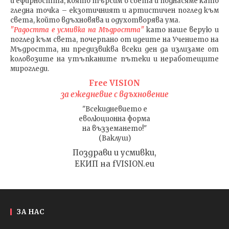
и ефирността, която търсим в света и поднасяме като
гледна точка – екзотичният и артистичен поглед към
света, който вдъхновява и одухотворява ума.
"Радостта е усмивка на Мъдростта"
като наше верую и
поглед към света
, почерпано от идеите на Учението на
Мъдростта,
ни предизвиква всеки ден да излизаме от
коловозите на утъпканите пътеки и неработещите
мирогледи.
Free VISION
за ежедневие с вдъхновение
"Всекидневието е
еволюционна форма
на възземането!"
(Ваклуш)
Поздрави и усмивки,
ЕКИП на fVISION.eu
ЗА НАС