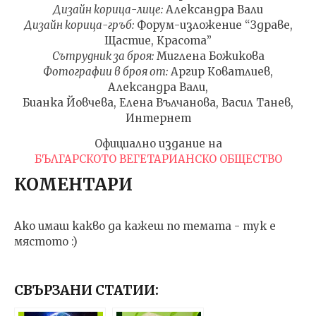
Дизайн корица-лице:
Александра Вали
Дизайн корица-гръб:
Форум-изложение “Здраве,
Щастие, Красота”
Сътрудник за броя:
Миглена Божикова
Фотографии в броя от:
Аргир Коватлиев,
Александра Вали,
Бианка Йовчева, Елена Вълчанова, Васил Танев,
Интернет
Официално издание на
БЪЛГАРСКОТО ВЕГЕТАРИАНСКО ОБЩЕСТВО
КОМЕНТАРИ
Ако имаш какво да кажеш по темата - тук е
мястото :)
СВЪРЗАНИ СТАТИИ: