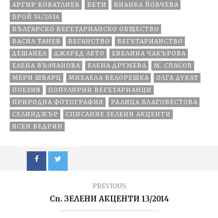
АРГИР КОВАТЛИЕВ
БЕТИ
БИАНКА ЙОВЧЕВА
БРОЙ 14/2014
БЪЛГАРСКО ВЕГЕТАРИАНСКО ОБЩЕСТВО
ВАСИЛ ТАНЕВ
ВЕГАНСТВО
ВЕГЕТАРИАНСТВО
ДЕШАНЕЛ
ДЖАРЕД ЛЕТО
ЕВЕЛИНА ЧАКЪРОВА
ЕЛЕНА ВЪЛЧАНОВА
ЕЛЕНА ДРУМЕВА
М. СПАСОВ
МЕРИ ШВАРЦ
МИХАЕЛА БЕЛОРЕШКА
ОЛГА ДУКАТ
ПОЕЗИЯ
ПОПУЛЯРНИ ВЕГЕТАРИАНЦИ
ПРИРОДНА ФОТОГРАФИЯ
РАЛИЦА БЛАГОВЕСТОВА
СЕЛИНДЖЪР
СПИСАНИЕ ЗЕЛЕНИ АКЦЕНТИ
ЯСЕН ВЕДРИН
PREVIOUS
Сп. ЗЕЛЕНИ АКЦЕНТИ 13/2014