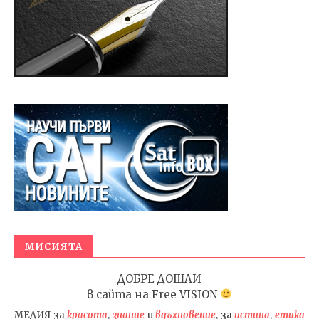
МИСИЯТА
ДОБРЕ ДОШЛИ
в сайта на
Free VISION
МЕДИЯ
за
красота
,
знание
и
вдъхновение
, за
истина
,
етика