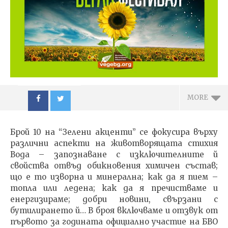
MORE
Брой 10 на “Зелени акценти” се фокусира върху
различни аспекти на животворящата стихия
Вода – запознаване с изключителните й
свойства отвъд обикновения химичен състав;
що е то изворна и минерална; как да я пием –
NOW VIEWING
топла или ледена; как да я пречистваме и
енергизираме; добри новини, свързани с
Сп. ЗЕЛЕНИ АКЦЕНТИ
ИЗКУ
бутилирането й… В броя включваме и отзвук от
10/2014
ОТГЛ
първото за годината официално участие на БВО
ВЪЗП
22.03.2016