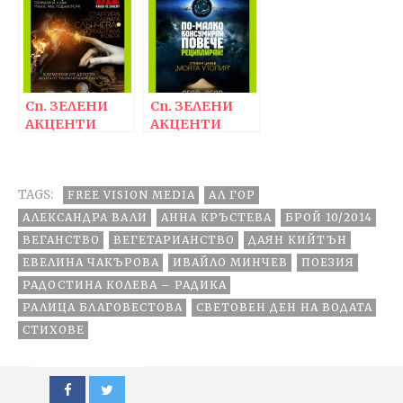
Сп. ЗЕЛЕНИ
Сп. ЗЕЛЕНИ
АКЦЕНТИ
АКЦЕНТИ
9/2014
8/2014
TAGS:
FREE VISION MEDIA
АЛ ГОР
АЛЕКСАНДРА ВАЛИ
АННА КРЪСТЕВА
БРОЙ 10/2014
ВЕГАНСТВО
ВЕГЕТАРИАНСТВО
ДАЯН КИЙТЪН
ЕВЕЛИНА ЧАКЪРОВА
ИВАЙЛО МИНЧЕВ
ПОЕЗИЯ
РАДОСТИНА КОЛЕВА – РАДИКА
РАЛИЦА БЛАГОВЕСТОВА
СВЕТОВЕН ДЕН НА ВОДАТА
СТИХОВЕ