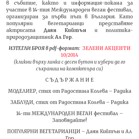
в събитие, както и информация-покана за
ДОВЕ
fVISION.eu
участие в 14-тия Международен веган фестивал,
22.03.
организиран за първи път в България. Като
fVI
популярни вегетарианци представяме
актрисата
Даян Кийтън
и политика-
природозащитник
Ал Гор
.
ИЗТЕГЛИ БРОЯ в pdf-формат:
ЗЕЛЕНИ АКЦЕНТИ
10/2014
(кликни върху линка с десен бутон и избери да го
съхраниш на компютъра си)
С Ъ Д Ъ Р Ж А Н И Е
МОДЕЛИЕР, стих от Радостина Колева – Радика
ЗАБЛУДИ, стих от Радостина Колева – Радика
14-ти МЕЖДУНАРОДЕН ВЕГАН фестивал –
Заповядайте!
ПОПУЛЯРНИ ВЕГЕТАРИАНЦИ – Даян Кийтън и Ал
Гор