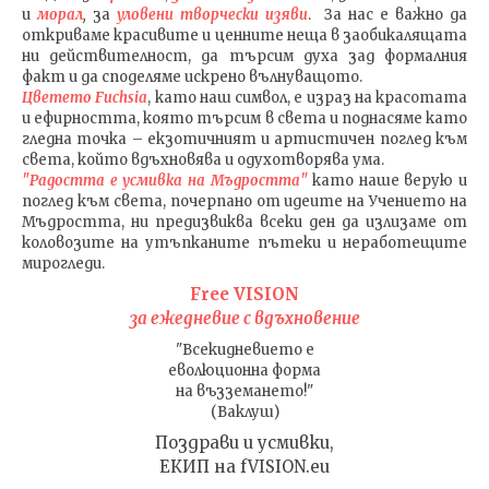
и
морал
,
за
уловени т
ворч
ески изяви
. За нас е важно да
откриваме красивите и ценните неща в заобикалящата
ни действителност, да търсим духа зад формалния
факт и да споделяме искрено вълнуващото.
Цветето Fuchsia
, като наш символ, е израз на красотата
и ефирността, която търсим в света и поднасяме като
гледна точка – екзотичният и артистичен поглед към
света, който вдъхновява и одухотворява ума.
"Радостта е усмивка на Мъдростта"
като наше верую и
поглед към света
, почерпано от идеите на Учението на
Мъдростта,
ни предизвиква всеки ден да излизаме от
коловозите на утъпканите пътеки и неработещите
мирогледи.
Free VISION
за ежедневие с вдъхновение
"Всекидневието е
еволюционна форма
на възземането!"
(Ваклуш)
Поздрави и усмивки,
ЕКИП на fVISION.eu