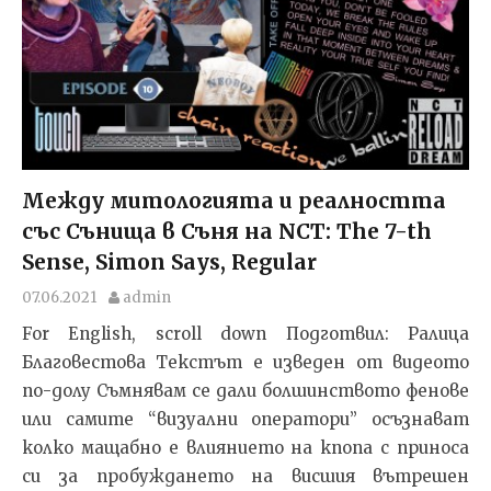
Между митологията и реалността
със Сънища в Съня на NCT: The 7-th
Sense, Simon Says, Regular
07.06.2021
admin
For English, scroll down Подготвил: Ралица
Благовестова Текстът e изведен от видеото
по-долу Съмнявам се дали болшинството фенове
или самите “визуални оператори” осъзнават
колко мащабно е влиянието на кпопа с приноса
си за пробуждането на висшия вътрешен