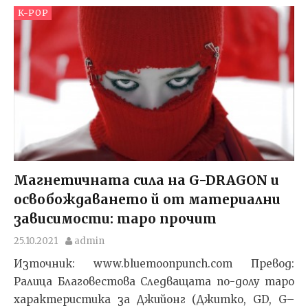
K-POP
Магнетичната сила на G-DRAGON и
освобождаването й от материални
зависимости: таро прочит
25.10.2021
admin
Източник: www.bluemoonpunch.com Превод:
Ралица Благовестова Следващата по-долу таро
характеристика за Джийонг (Джитко, GD, G–