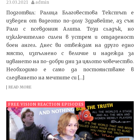
23.03.2021
admin
Подготвил: Ралица Благовестова Текстът e
изведен от видеото по-долу Здравейте, аз съм
Рали с псевдоним Алита. Този сладък, но
изключително силен в устрем и отдаденост
боен ангел. Днес ви отвеждам на друго едно
място, изпълнено с величие и надежда за
идването на по-добри дни за цялото човечество.
Необходимо е само да постоянстваме в
следването на мечтите си […]
READ MORE
FREE VISION REACTION EPISODES