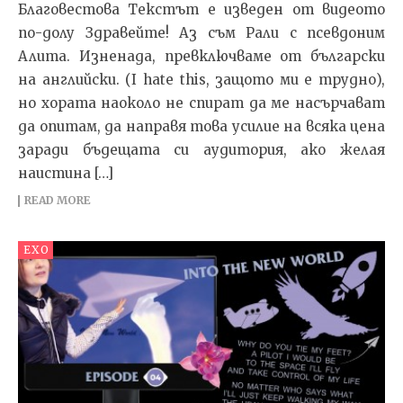
Благовестова Текстът e изведен от видеото
по-долу Здравейте! Аз съм Рали с псевдоним
Алита. Изненада, превключваме от български
на английски. (I hate this, защото ми е трудно),
но хората наоколо не спират да ме насърчават
да опитам, да направя това усилие на всяка цена
заради бъдещата си аудитория, ако желая
наистина […]
READ MORE
EXO