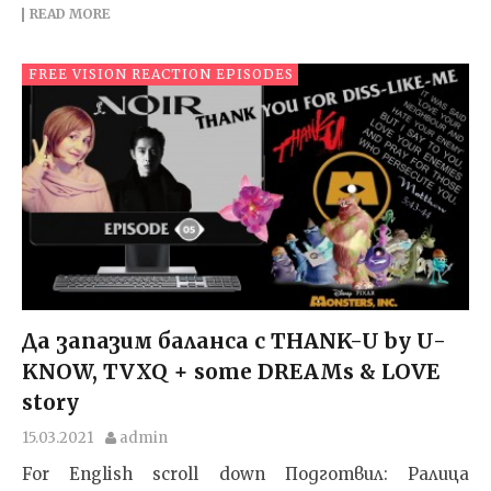
READ MORE
FREE VISION REACTION EPISODES
Да запазим баланса с THANK-U by U-
KNOW, TVXQ + some DREAMs & LOVE
story
15.03.2021
admin
For English scroll down Подготвил: Ралица