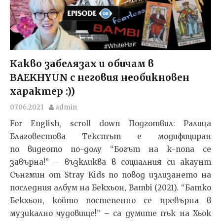
Какво забелязах и обичам в
BAEKHYUN с неговия необикновен
характер :))
07.06.2021
admin
For English, scroll down Подготвил: Ралица
Благовестова Текстът e модифициран
по видеото по-долу “Богът на к-попа се
завърна!” – възкликва в социалния си акаунт
Сънгмин от Stray Kids по повод излизането на
последния албум на Бекхьон, Bambi (2021). “Батко
Бекхьон, който постепенно се превърна в
музикално чудовище!” – са думите пък на Хьок