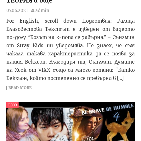
ТЕОРИЯ и още
07.06.2021
admin
For English, scroll down Подготвил: Ралица
Благовестова Текстът e изведен от видеото
по-долу “Богът на к-попа се завърна.” – Сънгмин
от Stray Kids ни уведомява. Не знаех, че съм
чакала такава характеристика да се появи за
нашия Бекхьон. Благодаря ти, Сънгмин. Думите
на Хьок от VIXX също са много готини: “Батко
Бекхьон, който постепенно се превърна в […]
READ MORE
EXO