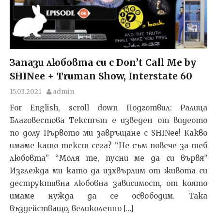
Запази любовта си с Don’t Call Me by
SHINee + Truman Show, Interstate 60
15.03.2021
admin
For English, scroll down Подготвил: Ралица
Благовестова Текстът e изведен от видеото
по-долу Първото ми завръщане с SHINee! Какво
имаме като текст сега? “Не съм повече за теб
любовта” “Моля те, пусни ме да си вървя”
Изглежда ми като да изхвърлим от живота си
деструктивна любовна зависимост, от която
имаме нужда да се освободим. Така
въздействащо, великолепно […]