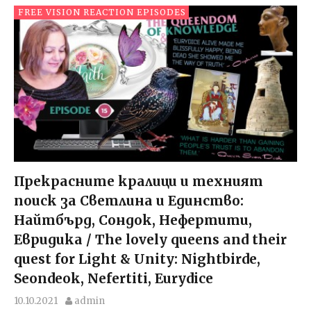
FREE VISION REACTION EPISODES
Прекрасните кралици и техният
поиск за Светлина и Единство:
Найтбърд, Сондок, Нефертити,
Евридика / The lovely queens and their
quest for Light & Unity: Nightbirde,
Seondeok, Nefertiti, Eurydice
10.10.2021
admin