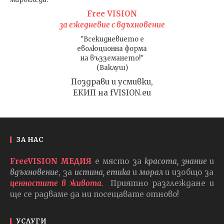
Free VISION
за ежедневие с вдъхновение
"Всекидневието е
еволюционна форма
на възземането!"
(Ваклуш)
Поздрави и усмивки,
ЕКИП на fVISION.eu
ЗА НАС
FreeVISION МЕДИЯ
е място за
красота, знание
и
вдъхновение
, за
истина, етика
и
морал
и изобщо за
ценностите в живота.
Приятно разглеждане и
ще се радваме да ни посещавате отново!
УСЛУГИ