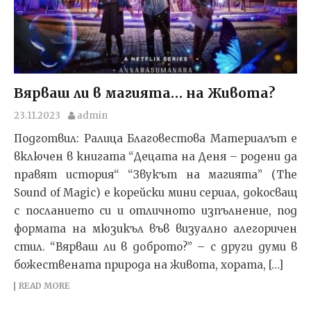
Вярваш ли в магията… на Живота?
23.11.2023
admin
Подготвил: Ралица Благовестова Материалът е
включен в книгата “Децата на Деня – родени да
правят история“ “Звукът на магията” (The
Sound of Magic) е корейски мини сериал, докосващ
с посланието си и отличното изпълнение, под
формата на мюзикъл във визуално алегоричен
стил. “Вярваш ли в доброто?” – с други думи в
божествената природа на живота, хората, […]
READ MORE