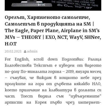
Орелът, Хартиеното самолетче,
Самолетът в продукцията на SM |
The Eagle, Paper Plane, Airplane in SM’s
MVs – THEORY | EXO, NCT, WayV, SHNee,
H.O.T
20.02.2021
admin
For English, scroll down Подготвил: Ралица
Благовестова Текстът e изведен от видеото
по-долу По-миналата година – 2019, януари месец
– сънувах, че виждам в нощното небе през
пролуките на гора от дървета някакво НЛО,
което приличаше на клавиатура в долната си
част. Тоест видяла съм “извънземните”
артисти на Корея първо чрез интернет-