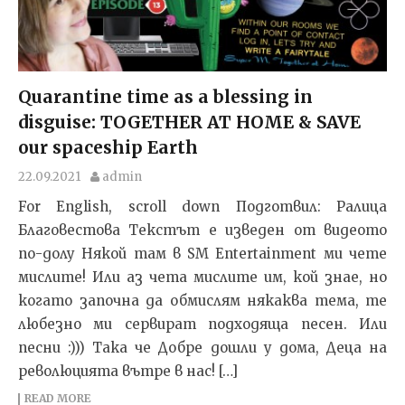
Quarantine time as a blessing in
disguise: TOGETHER AT HOME & SAVE
our spaceship Earth
22.09.2021
admin
For English, scroll down Подготвил: Ралица
Благовестова Текстът e изведен от видеото
по-долу Някой там в SM Entertainment ми чете
мислите! Или аз чета мислите им, кой знае, но
когато започна да обмислям някаква тема, те
любезно ми сервират подходяща песен. Или
песни :))) Така че Добре дошли у дома, Деца на
революцията вътре в нас! […]
READ MORE