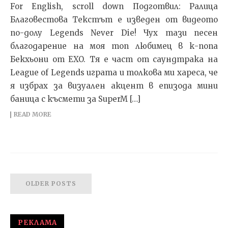
For English, scroll down Подготвил: Ралица
Благовестова Текстът e изведен от видеото
по-долу Legends Never Die! Чух тази песен
благодарение на моя топ любимец в к-попа
Бекхьони от EXO. Тя е част от саундтрака на
League of Legends играта и толкова ми хареса, че
я избрах за визуален акцент в епизода мини
баница с късмети за SuperM […]
READ MORE
OLDER POSTS
РЕКЛАМА