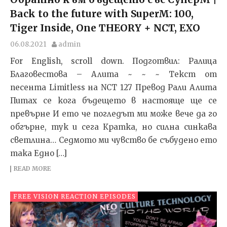
Back to the future with SuperM: 100,
Tiger Inside, One THEORY + NCT, EXO
06.08.2021
admin
For English, scroll down. Подготвил: Ралица
Благовестова – Алита ~ ~ ~ Текст от
песента Limitless на NCT 127 Превод Рали Алита
Питах се кога бъдещето в настояще ще се
превърне И ето че погледът ми може вече да го
обгърне, тук и сега Кратка, но силна синкава
светлина… Седмото ми чувство бе събудено ето
така Едно […]
READ MORE
FREE VISION REACTION EPISODES