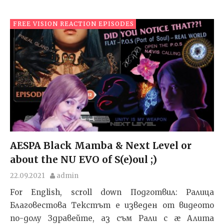
FREE VISION REACTION EPISODES
AESPA Black Mamba & Next Level or
about the NU EVO of S(e)oul ;)
22.09.2021
admin
For English, scroll down Подготвил: Ралица
Благовестова Текстът e изведен от видеото
по-долу Здравейте, аз съм Рали с æ Алита