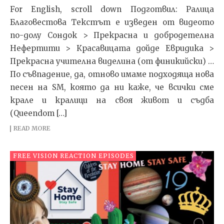
For English, scroll down Подготвил: Ралица
Благовестова Текстът e изведен от видеото
по-долу Сондок > Прекрасна и добродетелна
Нефертити > Красавицата дойде Евридика >
Прекрасна учителна виделина (от финикийски) …
По съвпадение, да, отново имаме подходяща нова
песен на SM, която да ни каже, че всички сме
крале и кралици на своя живот и съдба
(Queendom […]
READ MORE
FREE VISION REACTION EPISODES