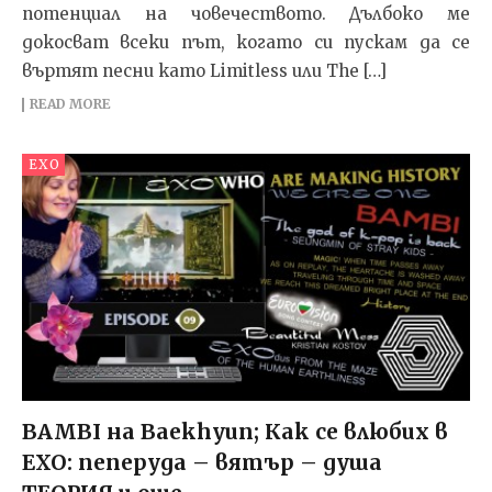
потенциал на човечеството. Дълбоко ме
докосват всеки път, когато си пускам да се
въртят песни като Limitless или The […]
READ MORE
EXO
BAMBI на Baekhyun; Как се влюбих в
EXO: пеперуда – вятър – душа