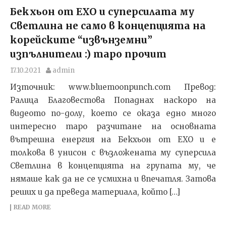
Бекхьон от EXO и суперсилата му
Светлина не само в концепцията на
корейските “извънземни”
изпълнители :) таро прочит
17.10.2021
admin
Източник: www.bluemoonpunch.com Превод:
Ралица Благовестова Попаднах наскоро на
видеото по-долу, което се оказа едно много
интересно таро разчитане на основната
вътрешна енергия на Бекхьон от EXO и е
толкова в унисон с възложената му суперсила
Светлина в концепцията на групата му, че
нямаше как да не се усмихна и впечатля. Затова
реших и да преведа материала, който […]
READ MORE