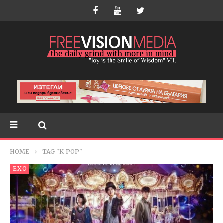
HOME
TAG "K-POP"
EXO