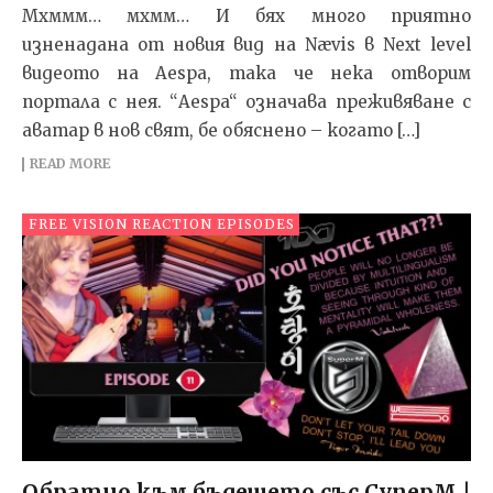
Мхммм… мхмм… И бях много приятно
изненадана от новия вид на Nævis в Next level
видеото на Aespa, така че нека отворим
портала с нея. “Aespa“ означава преживяване с
аватар в нов свят, бе обяснено – когато […]
READ MORE
FREE VISION REACTION EPISODES
Обратно към бъдещето със СуперМ |