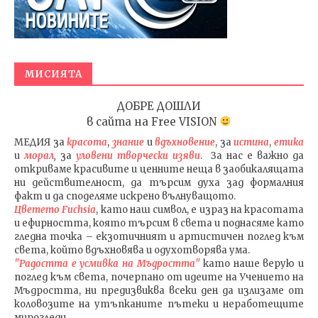
МИСИЯТА
ДОБРЕ ДОШЛИ
в сайта на
Free VISION
МЕДИЯ
за
красота
,
знание
и
вдъхновение
, за
истина
,
етика
и
морал
,
за
уловени т
ворч
ески изяви
. За нас е важно да
откриваме красивите и ценните неща в заобикалящата
ни действителност, да търсим духа зад формалния
факт и да споделяме искрено вълнуващото.
Цветето Fuchsia
, като наш символ, е израз на красотата
и ефирността, която търсим в света и поднасяме като
гледна точка – екзотичният и артистичен поглед към
света, който вдъхновява и одухотворява ума.
"Радостта е усмивка на Мъдростта"
като наше верую и
поглед към света
, почерпано от идеите на Учението на
Мъдростта,
ни предизвиква всеки ден да излизаме от
коловозите на утъпканите пътеки и неработещите
мирогледи.