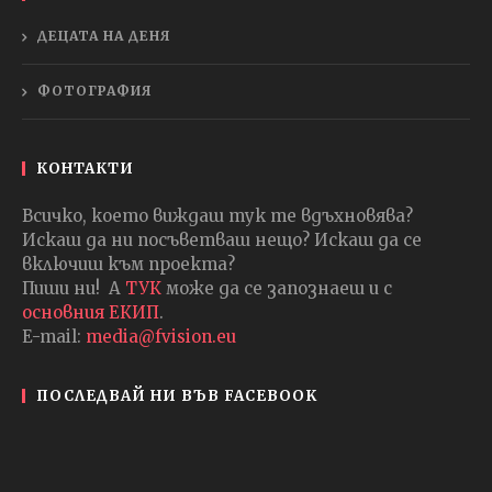
ДЕЦАТА НА ДЕНЯ
ФОТОГРАФИЯ
КОНТАКТИ
Всичко, което виждаш тук те вдъхновява?
Искаш да ни посъветваш нещо? Искаш да се
включиш към проекта?
Пиши ни! А
ТУК
може да се запознаеш и с
основния ЕКИП
.
E-mail:
media@fvision.eu
ПОСЛЕДВАЙ НИ ВЪВ FACEBOOK