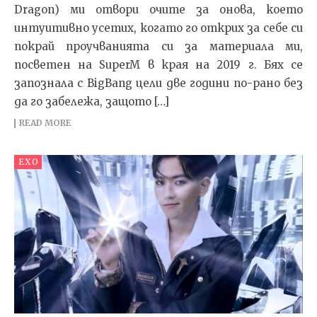
Dragon) ми отвори очите за онова, което
интуитивно усетих, когато го открих за себе си
покрай проучванията си за материала ми,
посветен на SuperM в края на 2019 г. Бях се
запознала с BigBang цели две години по-рано без
да го забележа, защото […]
READ MORE
EXO