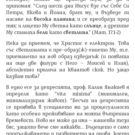
припомня: “След шест дни Иисус взе със Себе Си
Петра, Якова и Йоана, брат му, и възведе ги
насаме на
висока планина
; и се преобрази пред
тях: и лицето Му светна като
слънце
, а дрехите
Му станаха
бели
като
светлина
.” (Мат. 17:1-2)
Нека да приемем, че Христос е електрон. Това
със светлината и пре-образ(ж)-ението Му, т.е.
приемането на нов образ изведнъж (и появата
на още две фигури с Него – Моисей и Илия),
абсолютно прилича на квантов скок. Но защо
казвам това?
В едно есе за депресията, проф. Калин Янакиев я
определя като “vita minima” (минимален,
минимализиран живот): “Бесът на депресията
се проявява в усещането ми за процесуалност
като особено преживяване на моята вътрешна
времевост. Ново не може да има – нашепва този
бяс, защото вече сме някакви… Бъдещето е само
продължаването и развитието на онова, което