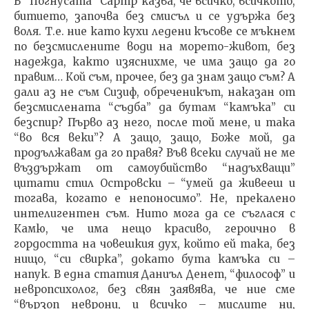
В “Погнусата” Сартр казва, че всичко, всичкото,
битието, започва без смисъл и се удържа без
воля. Т.е. ние като кухи ледени късове се мъкнем
по безсмислените води на морето-живот, без
надежда, както изяснихме, че има защо да го
правим… Кой съм, прочее, без да знам защо съм? А
дали аз не съм Сизиф, обреченикът, наказан от
безсмислената “съдба” да бутам “камъка” си
безспир? Първо аз него, после той мене, и така
“во вся веки”? А защо, защо, Боже мой, да
продължавам да го правя? Във всеки случай не ме
въздържат от самоубийство “надъхващи”
цитати стил Островски – “умей да живееш и
тогава, когато е непоносимо”. Не, прекалено
интелигентен съм. Нито мога да се съглася с
Камю, че има нещо красиво, героично в
гордостта на човешкия дух, който ей така, без
нищо, “си свирка”, докато бута камъка си –
напук. В една статия Даниъл Денет, “философ” и
невропсихолог, без свян заявява, че ние сме
“вързоп неврони, и всичко – мислите ни,