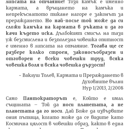
липсата на отчаяние!
Този камък е именно
кармата, а връщането на камъка и
непрекъснатото тикане нагоре е законът за
прераждането.
Но най-после той може да си
сложи камъка на кармата в ръката и да го
качи където иска.
Дълбокият смисъл на тази
уж безсмислена и безполезна човешка опитност
е именно в липсата на отчаяние.
Тогава ще се
разбере колко строен, законосъобразен и
отговорен е всеки човешки труд, всяка
човешка воля и всяка човешка дързост!
~ Ваклуш Толев, Кармата и Прераждането в
Духовните вълни
Нур 1/2013, 2/2008
Само
Пантократорът
е, Който е имал
същината – Той да
носи планетата, а не
планетата да го носи
. Дай Боже да извървите
ония пътища, когато може да се видите като
Космична цялост в човешки образ, както в една