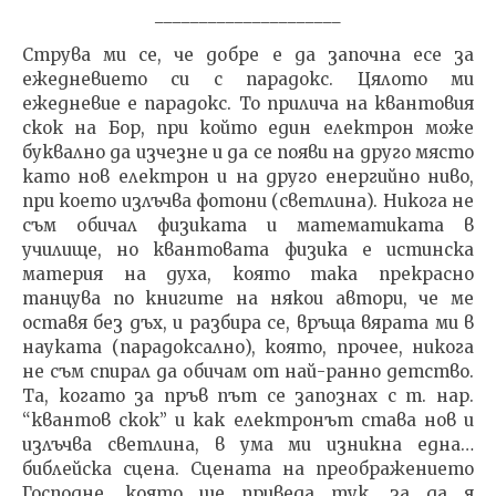
_____________________
Струва ми се, че добре е да започна есе за
ежедневието си с парадокс. Цялото ми
ежедневие е парадокс. То прилича на квантовия
скок на Бор, при който един електрон може
буквално да изчезне и да се появи на друго място
като нов електрон и на друго енергийно ниво,
при което излъчва фотони (светлина). Никога не
съм обичал физиката и математиката в
училище, но квантовата физика е истинска
материя на духа, която така прекрасно
танцува по книгите на някои автори, че ме
оставя без дъх, и разбира се, връща вярата ми в
науката (парадоксално), която, прочее, никога
не съм спирал да обичам от най-ранно детство.
Та, когато за пръв път се запознах с т. нар.
“квантов скок” и как електронът става нов и
излъчва светлина, в ума ми изникна една…
библейска сцена. Сцената на преображението
Господне, която ще приведа тук, за да я