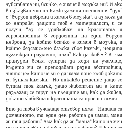
чувствата ни, всичко, е химия в мозъка ни”. И ако
в изказването на Камю заменя поетичния “дух”
с “вързоп неврони и химия в мозъка”, а аз мога да
го направя, защото той е материалист, и се
получи “аз се удивлявам на красотата и
героичността в гордостта на един вързоп
неврони, за който всичко е химия в мозъка, и
който безсмислено блъска своя камък”, нещата
изглеждат различно, нали? Как да живея? А съм
принуден всяка сутрин да ходя на училище,
където ми се преподават разни абстракции,
чиято цел като че ли е да имам поне хляб докато
си бутам камъка… Но никакво решение защо го
бутам тоя камък, защо животът ми е като
разлагащ се труп на плещите ми, как да живея,
докато любовта и красотата са просто химия…
Ето за това в училище отговор няма. “Напиши си
домашното, та един ден работа да имаш, мани
ги тия работи.” Ама как да ги “мана” като на мен
ми се отщява да живея, за да работя? И като си