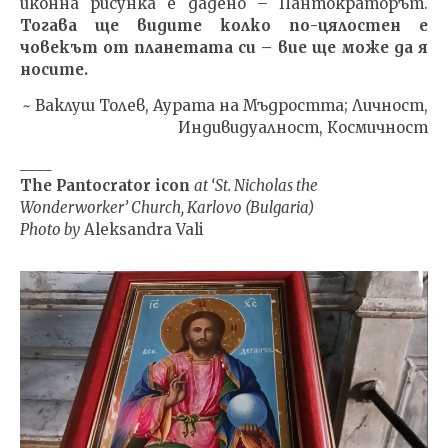
иконна рисунка е дадено – Пантократорът.
Тогава ще видите колко по-цялостен е
човекът от планетата си – вие ще може да я
носите.
~ Ваклуш Толев, Аурата на Мъдростта; Личност,
Индивидуалност, Космичност
____
The Pantocrator icon
at ‘St. Nicholas the
Wonderworker’ Church, Karlovo (Bulgaria)
Photo by
Aleksandra Vali