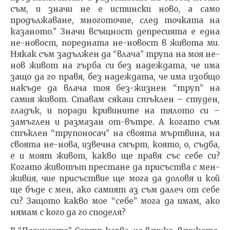
съм, и значи не е истински ново, а само
продължаване, многоточие, след точката на
казаното.” Значи всъщност депресията е една
не-новост, поредната не-новост в живота ми.
Някак съм задължен да “влача” трупа на моя не-
нов живот на гърба си без надеждата, че има
защо да го правя, без надеждата, че има изобщо
накъде да влача тоя без-жизнен “труп” на
самия живот. Ставам сякаш стъклен – студен,
гладък, и поради кривините на тялото си –
замъглен и размазан от-вътре. А когато съм
стъклен “трупоносач” на своята мъртвина, на
своята не-нова, извечна смърт, която, о, съдба,
е и моят живот, какво ще правя със себе си?
Когато животът престане да присъства с мен-
живия, чие присъствие ще мога да доловя и кой
ще бъде с мен, ако самият аз съм далеч от себе
си? Защото какво мое “себе” мога да имам, ако
нямам с кого да го споделя?