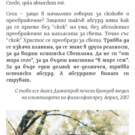
Credo, quia absurdum est.
Сега – защо в началото говорих за скокове и
преображение? Защото такъв абсурд няма как
да се приеме без “скок” на ума, без абсолютно
преображение на нагласата за света. Точно със
“скок” Христос се преобрази за света.
Трябва да
се изкачи планина, да се мине в друга реалност,
за да видиш истинска Светлина. Да не си “от
мира сего”, за да бъдеш наистина “в мире сем”.
За да бъде един делник не-делничен, трябва
истински абсурд. А абсурдите винаги си
струват.
С това есе Ангел Димитров печели бронзов медал
на олимпиадата но философия през Април, 2017