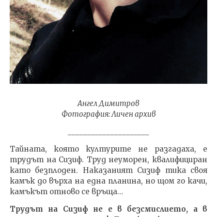
Ангел Димитров
Фотография: Личен архив
_____________________
Тайната, която културите не разгадаха, е
трудът на Сизиф. Труд неуморен, квалифициран
като безплоден. Наказаният Сизиф тика своя
камък до върха на една планина, но щом го качи,
камъкът отново се връща…
Трудът на Сизиф не е в безсмислието, а в