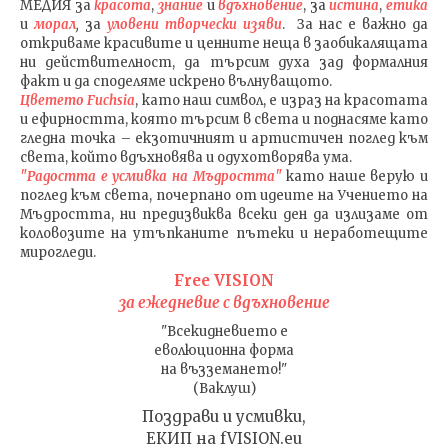
МЕДИЯ
за
красота
,
знание
и
вдъхновение
, за
истина
,
етика
и
морал
,
за
уловени т
ворч
ески изяви
. За нас е важно да
откриваме красивите и ценните неща в заобикалящата
ни действителност, да търсим духа зад формалния
факт и да споделяме искрено вълнуващото.
Цветето Fuchsia
, като наш символ, е израз на красотата
и ефирността, която търсим в света и поднасяме като
гледна точка – екзотичният и артистичен поглед към
света, който вдъхновява и одухотворява ума.
"Радостта е усмивка на Мъдростта"
като наше верую и
поглед към света
, почерпано от идеите на Учението на
Мъдростта,
ни предизвиква всеки ден да излизаме от
коловозите на утъпканите пътеки и неработещите
мирогледи.
Free VISION
за ежедневие с вдъхновение
"Всекидневието е
еволюционна форма
на възземането!"
(Ваклуш)
Поздрави и усмивки,
ЕКИП на fVISION.eu