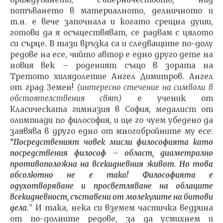
потъването в материалното, делничното и
т.н. е вече започнала и когато срещна души,
готови да я осъществяват, се радвам с цялото
си сърце. В тази връзка са и следващите по-долу
редове на есе, чийто автор е едно друго дете на
новия век – роденият също в зората на
Третото хилядолетие Ангел Димитров. Ангел
от град Земен!
(интересно стечение на символи в
обстоятелствения свят)
е ученик от
Класическата гимназия в София, медалист от
олимпиади по философия, и ще го чуем убедено да
заявява в друго едно от многобройните му есе:
“Посредственият човек мисли философията като
посредствения философ – област, диаметрално
противоположна на всекидневния живот. Но това
абсолютно не е така! Философията е
одухотворяване и просветляване на облаците
всекидневност, съставени от молекулите на битови
дела.
” И така, нека си вземем частичка ведрина
от по-долните редове, за да усмихнем и