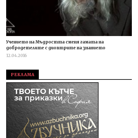
Учението на Мъдростта сменя гамата на
добродетелите с диоптрите на знанието
12.04.2016
fVISION.eu
РЕКЛАМА