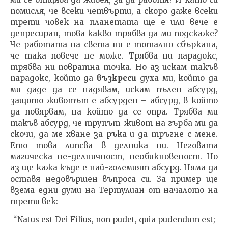
помисля, че всеки четвърти, а скоро даже всеки
трети човек на планетата ще е или вече е
депресиран, това какво трябва да ми подскаже?
Че работата на света ни е тотално сбъркана,
че така повече не може. Трябва ни парадокс,
трябва ни повратна точка. Но аз искам такъв
парадокс, който да
възкреси
духа ми, който да
ми даде да се надявам, искам пълен абсурд,
защото животът е абсурден – абсурд, в който
да повярвам, на който да се опра. Трябва ми
такъв абсурд, че трупът-живот на гърба ми да
скочи, да ме хване за ръка и да тръгне с мене.
Ето това липсва в делника ни. Неговата
магическа не-делничност, необикновеност. Но
аз ще кажа къде е най-големият абсурд. Няма да
оставя недовършен въпроса си. За пример ще
взема едни думи на Тертулиан от началото на
трети век:
“Natus est Dei Filius, non pudet, quia pudendum est;