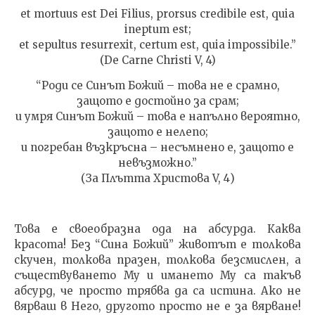
et mortuus est Dei Filius, prorsus credibile est, quia
ineptum est;
et sepultus resurrexit, certum est, quia impossibile.”
(De Carne Christi V, 4)
“Роди се Синът Божий – това не е срамно,
защото е достойно за срам;
и умря Синът Божий – това е напълно вероятно,
защото е нелепо;
и погребан възкръсна – несъмнено е, защото е
невъзможно.”
(За Плътта Христова V, 4)
Това е своеобразна ода на абсурда. Каква
красота! Без “Сина Божий” животът е толкова
скучен, толкова празен, толкова безсмислен, а
съществуването Му и имането Му са такъв
абсурд, че просто трябва да са истина. Ако не
вярваш в Него, другото просто не е за вярване!