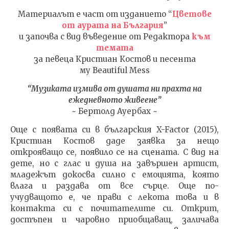
Материалът е част от изданието “
Цветове
от аурата на България
”
NOW VIEWING
и започва с вид въведение от Редактора
към
темата
Ангел от Земен
ИЗКУ
за певеца Кристиан Костов и песента
ОТГЛ
27.07.2022
ВЪЗП
му Beautiful Mess
admin
ДОВЕ
“Музиката измива от душата ни прахта на
27.07.
ежедневното живеене”
adm
~ Бертолд Ауербах ~
Още с появата си в българския X-Factor (2015),
Кристиан Костов даде заявка за нещо
открояващо се, появило се на сцената. С вид на
дете, но с глас и душа на завършен артист,
младежът докосва силно с емоцията, която
влага и раздава от все сърце. Още по-
учудващото е, че прави с лекота това и в
контакта си с почитателите си. Открит,
достъпен и чаровно приобщаващ, заличава