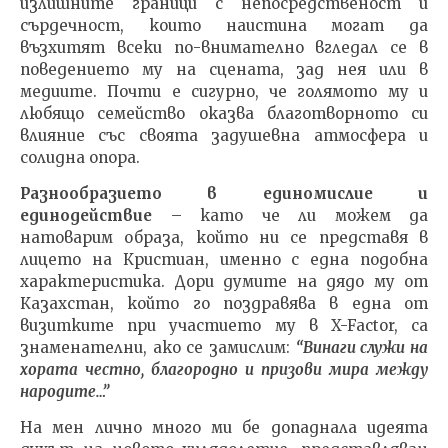
излишните граници с непосредственост и
сърдечност, които наистина могат да
възхитят всеки по-внимателно вгледал се в
поведението му на сцената, зад нея или в
медиите. Почти е сигурно, че голямото му и
любящо семейство оказва благотворното си
влияние със своята задушевна атмосфера и
солидна опора.
Разнообразието в единомислие и
единодействие
– като че ли можем да
натоварим образа, който ни се представя в
лицето на Кристиан, именно с една подобна
характеристика. Дори думите на дядо му от
Казахстан, който го поздравява в една от
визитките при участието му в X-Factor, са
знаменателни, ако се замислим:
“Винаги служи на
хората честно, благородно и призови мира между
народите…”
На мен лично много ми бе допаднала идеята