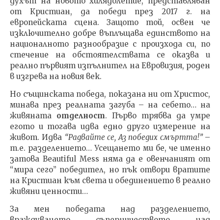
духът на новото хилядолетие, представляван
от Кристиан, да победи през 2017 г. на
европейската сцена. Защото той, освен че
изключително добре въплъщава единството на
националното разнообразие с произхода си, по
стечение на обстоятелствата се оказва и
реално първият изпълнител на Евровизия, роден
в изгрева на новия век.
Но същинската победа, показана ни от Христос,
минава през реалната загуба – на себето… на
живяната
отделност
. Първо трябва да умре
егото и тогава идва едно друго измерение на
живот. Идва
“Радвайте се, Аз победих смъртта!”
–
т.е. разделението… Усещането ми бе, че именно
затова Beautiful Mess няма да е овенчаният от
“мира сего” победител, но пък отвори вратите
на Кристиан към света и обединението в реално
живяни ценности…
За мен победата над разделението,
враждуването, съперничеството, над