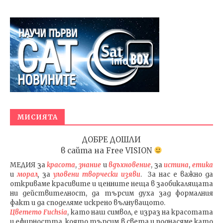
МИСИЯТА
ДОБРЕ ДОШЛИ
в сайта на
Free VISION
МЕДИЯ
за
красота
,
знание
и
вдъхновение
, за
истина
,
етика
и
морал
,
за
уловени т
ворч
ески изяви
. За нас е важно да
откриваме красивите и ценните неща в заобикалящата
ни действителност, да търсим духа зад формалния
факт и да споделяме искрено вълнуващото.
Цветето Fuchsia
, като наш символ, е израз на красотата
и ефирността, която търсим в света и поднасяме като