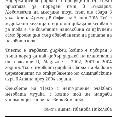
Нидерландския диджей и продуцент DJ Tiesto
пристига за пореден път в България.
Любимецът на мнозина този път ше свири в
зала Арена Армеец в София на 5 юни 2016. Той е
музикална леганда и едно от доказателствата
NOW VIEWING
за това е, че билетите наполовина са изкупени
само броени дни след обявяването на датата на
Световната мега
ИЗКУ
неговото шоу.
звезда, уникaлният и
ОТГЛ
неповторим DJ Tiesto
ВЪЗП
Тиесто е първият диджей, който е избиран 3
отново в България
ДОВЕ
пъти поред за най-добър диджей на планетата
19.05.2016
19.05.
от списание DJ Magazine – 2002, 2003 и 2004
fVISION.eu
fVI
година. Той е първият диджей свирил на живо на
церемонията по откриването на олимпийските
игри в Атина през 2004 година.
Феновете на Tiesto с нетърпение очакват
неговата музика, с която той ще направи
запомнящо се шоу на световно ниво.
Текст:
Диана-Иванова Николова