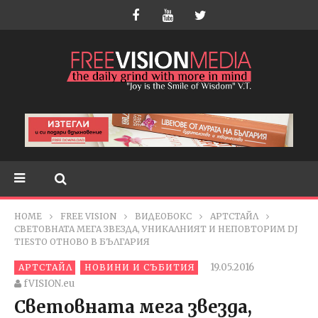
HOME
FREE VISION
ВИДЕОБОКС
АРТСТАЙЛ
СВЕТОВНАТА МЕГА ЗВЕЗДА, УНИКAЛНИЯТ И НЕПОВТОРИМ DJ
TIESTO ОТНОВО В БЪЛГАРИЯ
19.05.2016
АРТСТАЙЛ
НОВИНИ И СЪБИТИЯ
fVISION.eu
Световната мега звезда,