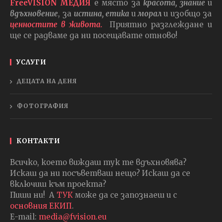
FreeVISION МЕДИЯ
е място за
красота, знание
и
вдъхновение
, за
истина, етика
и
морал
и изобщо за
ценностите в живота.
Приятно разглеждане и
ще се радваме да ни посещавате отново!
УСЛУГИ
ДЕЦАТА НА ДЕНЯ
ФОТОГРАФИЯ
КОНТАКТИ
Всичко, което виждаш тук те вдъхновява?
Искаш да ни посъветваш нещо? Искаш да се
включиш към проекта?
Пиши ни! А
ТУК
може да се запознаеш и с
основния ЕКИП
.
E-mail:
media@fvision.eu