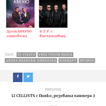
Арена Армеец,
с годишни
София
награди на
фондация
“Енчо
Кирязов”
Дует АВЕНЮ
Б.Т.Р. с
отново на
впечатляващ
сцена с нови
двучасов
проекти
концерт в
Пловдив!
TAGS:
DJ TIESTO
FREE VISION MEDIA
ДИАНА ИВАНОВА-НИКОЛОВА
КОНЦЕРТ
МУЗИКА
PREVIOUS
12 CELLISTS с Пинко, розовата пантера :)