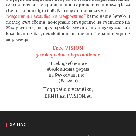
гледна точка – екзотичният и артистичен поглед към
света, който вдъхновява и одухотворява ума.
"Радостта е усмивка на Мъдростта"
като наше верую и
поглед към света
, почерпано от идеите на Учението на
Мъдростта,
ни предизвиква всеки ден да излизаме от
коловозите на утъпканите пътеки и неработещите
мирогледи.
Free VISION
за ежедневие с вдъхновение
"Всекидневието е
еволюционна форма
на възземането!"
(Ваклуш)
Поздрави и усмивки,
ЕКИП на fVISION.eu
ЗА НАС