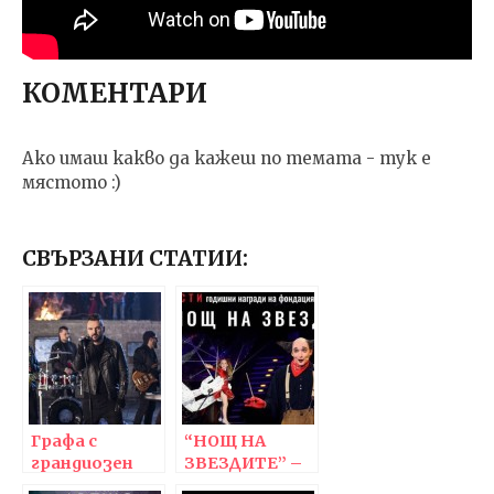
КОМЕНТАРИ
Ако имаш какво да кажеш по темата - тук е
мястото :)
СВЪРЗАНИ СТАТИИ:
Графа с
“НОЩ НА
грандиозен
ЗВЕЗДИТЕ” –
концерт в
спектакълът