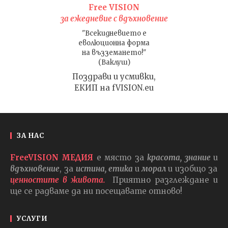
Free VISION
за ежедневие с вдъхновение
"Всекидневието е
еволюционна форма
на възземането!"
(Ваклуш)
Поздрави и усмивки,
ЕКИП на fVISION.eu
ЗА НАС
FreeVISION МЕДИЯ
е място за
красота, знание
и
вдъхновение
, за
истина, етика
и
морал
и изобщо за
ценностите в живота.
Приятно разглеждане и
ще се радваме да ни посещавате отново!
УСЛУГИ