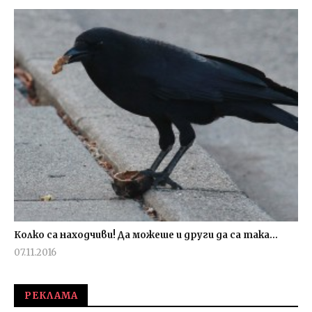
Колко са находчиви! Да можеше и други да са така…
07.11.2016
fVISION.eu
РЕКЛАМА