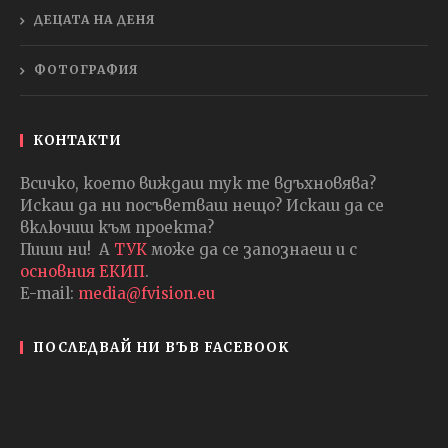
ДЕЦАТА НА ДЕНЯ
ФОТОГРАФИЯ
КОНТАКТИ
Всичко, което виждаш тук те вдъхновява?
Искаш да ни посъветваш нещо? Искаш да се
включиш към проекта?
Пиши ни! А
ТУК
може да се запознаеш и с
основния ЕКИП
.
E-mail:
media@fvision.eu
ПОСЛЕДВАЙ НИ ВЪВ FACEBOOK