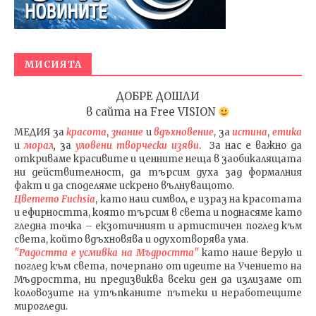
МИСИЯТА
ДОБРЕ ДОШЛИ
в сайта на
Free VISION
МЕДИЯ
за
красота
,
знание
и
вдъхновение
, за
истина
,
етика
и
морал
,
за
уловени т
ворч
ески изяви
. За нас е важно да
откриваме красивите и ценните неща в заобикалящата
ни действителност, да търсим духа зад формалния
факт и да споделяме искрено вълнуващото.
Цветето Fuchsia
, като наш символ, е израз на красотата
и ефирността, която търсим в света и поднасяме като
гледна точка – екзотичният и артистичен поглед към
света, който вдъхновява и одухотворява ума.
"Радостта е усмивка на Мъдростта"
като наше верую и
поглед към света
, почерпано от идеите на Учението на
Мъдростта,
ни предизвиква всеки ден да излизаме от
коловозите на утъпканите пътеки и неработещите
мирогледи.