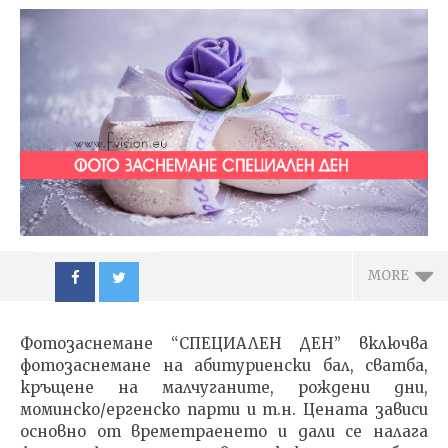
MORE
Фотозаснемане “СПЕЦИАЛЕН ДЕН” включва
фотозаснемане на абитуриенски бал, сватба,
кръщене на малчуганите, рождени дни,
моминско/ергенско парти и т.н. Цената зависи
основно от времетраенето и дали се налага
NOW VIEWING