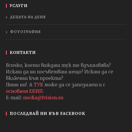
УСЛУГИ
ДЕЦАТА НА ДЕНЯ
ФОТОГРАФИЯ
КОНТАКТИ
Всичко, което виждаш тук те вдъхновява?
Искаш да ни посъветваш нещо? Искаш да се
включиш към проекта?
Пиши ни! А
ТУК
може да се запознаеш и с
основния ЕКИП
.
E-mail:
media@fvision.eu
ПОСЛЕДВАЙ НИ ВЪВ FACEBOOK