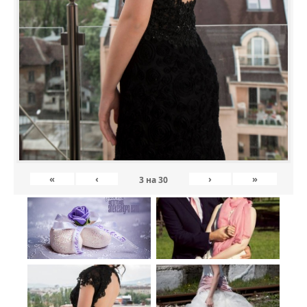
«
‹
›
»
3
на
30