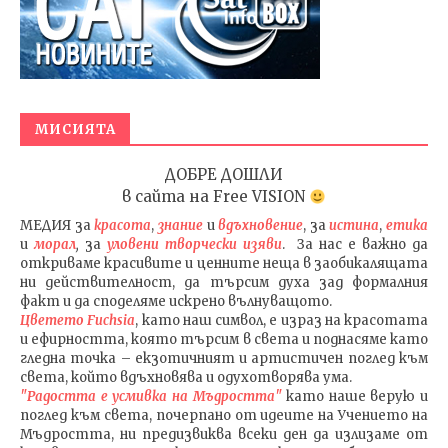
МИСИЯТА
ДОБРЕ ДОШЛИ
в сайта на
Free VISION
МЕДИЯ
за
красота
,
знание
и
вдъхновение
, за
истина
,
етика
и
морал
,
за
уловени т
ворч
ески изяви
. За нас е важно да
откриваме красивите и ценните неща в заобикалящата
ни действителност, да търсим духа зад формалния
факт и да споделяме искрено вълнуващото.
Цветето Fuchsia
, като наш символ, е израз на красотата
и ефирността, която търсим в света и поднасяме като
гледна точка – екзотичният и артистичен поглед към
света, който вдъхновява и одухотворява ума.
"Радостта е усмивка на Мъдростта"
като наше верую и
поглед към света
, почерпано от идеите на Учението на
Мъдростта,
ни предизвиква всеки ден да излизаме от