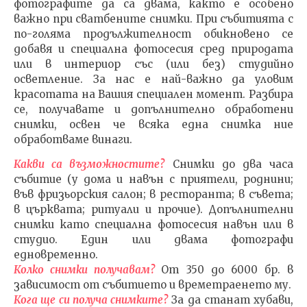
фотографите да са двама, както е особено
важно при сватбените снимки. При събитията с
ФОТОЗАСНЕМАНЕ
ИЗКУ
по-голяма продължителност обикновено се
СПЕЦИАЛЕН ДЕН
ОТГЛ
добавя и специална фотосесия сред природата
ВЪЗП
25.04.2016
или в интериор със (или без) студийно
ДОВЕ
admin
осветление. За нас е най-важно да уловим
25.04.
красотата на Вашия специален момент. Разбира
adm
се, получавате и допълнително обработени
снимки, освен че всяка една снимка ние
обработваме винаги.
Какви са възможностите?
Снимки до два часа
събитие (у дома и навън с приятели, роднини;
във фризьорския салон; в ресторанта; в съвета;
в църквата; ритуали и прочие). Допълнителни
снимки като специална фотосесия навън или в
студио. Един или двама фотографи
едновременно.
Колко снимки получавам?
От 350 до 6000 бр. в
зависимост от събитието и времетраенето му
.
Кога ще си получа снимките?
За да станат хубави,