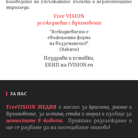
коловозите на утъпканите пътеки и неработещите
мирогледи.
Free VISION
за ежедневие с вдъхновение
"Всекидневието е
еволюционна форма
на възземането!"
(Ваклуш)
Поздрави и усмивки,
ЕКИП на fVISION.eu
ЗА НАС
FreeVISION МЕДИЯ
е място за
красота, знание
и
вдъхновение
, за
истина, етика
и
морал
и изобщо за
ценностите в живота.
Приятно разглеждане и
ще се радваме да ни посещавате отново!