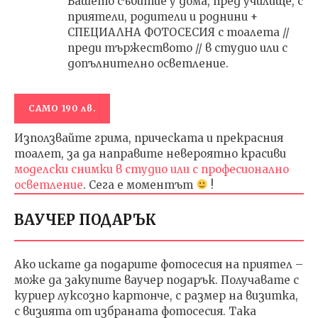
Вашето събитие у дома, пред училище, с
приятели, родители и роднини +
СПЕЦИАЛНА ФОТОСЕСИЯ с тоалета //
преди тържеството // в студио или с
допълнително осветление.
САМО 190 лв.
Използвайте грима, прическата и прекрасния
тоалет, за да направите невероятно красиви
моделски снимки в студио или с професионално
осветление
. Сега е моментът
!
ВАУЧЕР ПОДАРЪК
Ако искате да подарите фотосесия на приятел –
може да закупите ваучер подарък. Получавате с
куриер луксозно картонче, с размер на визитка,
с визията от избраната фотосесия. Така