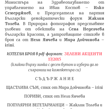
Министъра на Здравеопазването от
ДОВЕ
fVISION.eu
управлението на Иван Костов –
Илко
23.03.
Семерджиев
, и Председателя на партия
fVI
Български демократически форум
Жаклин
Толева
. В Природна фотография представяме
уловени от обектива на
Сена Неделчева
български красоти, а затрогващите стихове в
броя са от
Нели Янчева
и
Мира Дойчинова –
irini
.
ИЗТЕГЛИ БРОЯ в pdf-формат:
ЗЕЛЕНИ АКЦЕНТИ
17/2015
(кликни върху линка с десен бутон и избери да го
съхраниш на компютъра си)
С Ъ Д Ъ Р Ж А Н И Е
ЩАСТЛИВА СЪМ, стих от Мира Дойчинова – irini
ПОРИВИ, стих от Нели Янчева
ПОПУЛЯРНИ ВЕГЕТАРИАНЦИ – Жаклин Толева и