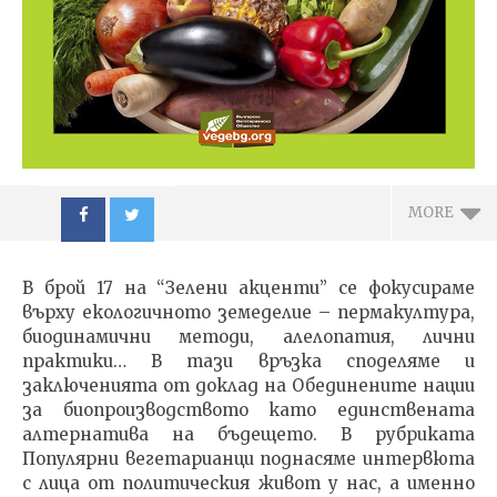
MORE
В брой 17 на “Зелени акценти” се фокусираме
върху екологичното земеделие – пермакултура,
биодинамични методи, алелопатия, лични
практики… В тази връзка споделяме и
заключенията от доклад на Обединените нации
NOW VIEWING
за биопроизводството като единствената
алтернатива на бъдещето. В рубриката
Сп. ЗЕЛЕНИ АКЦЕНТИ
ИЗКУ
Популярни вегетарианци поднасяме интервюта
17/2015
ОТГЛ
с лица от политическия живот у нас, а именно
ВЪЗП
23.03.2016