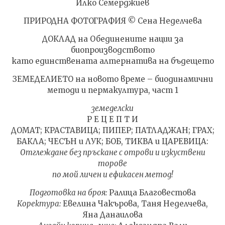
Илко Семерджиев
ПРИРОДНА ФОТОГРАФИЯ © Сена Неделчева
ДОКЛАД на Обединените нации за
биопроизводството
като единствената алтернатива на бъдещето
ЗЕМЕДЕЛИЕТО на новото време – биодинамични
методи и пермакултура, част 1
земеделски
Р Е Ц Е П Т И
ДОМАТ; КРАСТАВИЦА; ПИПЕР; ПАТЛАДЖАН; ГРАХ;
БАКЛА; ЧЕСЪН и ЛУК; БОБ, ТИКВА и ЦАРЕВИЦА:
Отглеждане без пръскане с отрови и изкуствени
торове
по мой личен и ефикасен метод!
Подготовка на броя:
Ралица Благовестова
Коректура:
Евелина Чакърова, Таня Неделчева,
Яна Данаилова