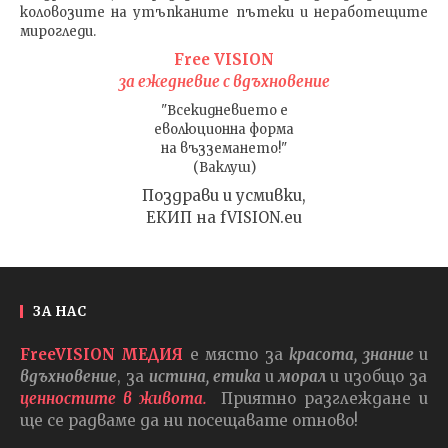
коловозите на утъпканите пътеки и неработещите
мирогледи.
Free VISION
за ежедневие с вдъхновение
"Всекидневието е
еволюционна форма
на възземането!"
(Ваклуш)
Поздрави и усмивки,
ЕКИП на fVISION.eu
ЗА НАС
FreeVISION МЕДИЯ
е място за
красота, знание
и
вдъхновение
, за
истина, етика
и
морал
и изобщо за
ценностите в живота.
Приятно разглеждане и
ще се радваме да ни посещавате отново!