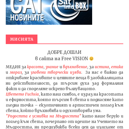
МИСИЯТА
ДОБРЕ ДОШЛИ
в сайта на
Free VISION
МЕДИЯ
за
красота
,
знание
и
вдъхновение
, за
истина
,
етика
и
морал
,
за
уловени т
ворч
ески изяви
. За нас е важно да
откриваме красивите и ценните неща в заобикалящата
ни действителност, да търсим духа зад формалния
факт и да споделяме искрено вълнуващото.
Цветето Fuchsia
, като наш символ, е израз на красотата
и ефирността, която търсим в света и поднасяме като
гледна точка – екзотичният и артистичен поглед към
света, който вдъхновява и одухотворява ума.
"Радостта е усмивка на Мъдростта"
като наше верую и
поглед към света
, почерпано от идеите на Учението на
Мъдростта,
ни предизвиква всеки ден да излизаме от