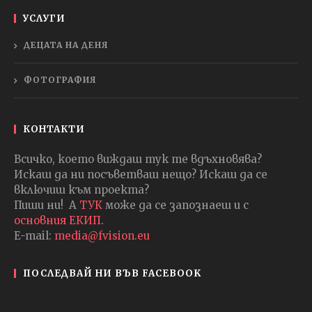
УСЛУГИ
ДЕЦАТА НА ДЕНЯ
ФОТОГРАФИЯ
КОНТАКТИ
Всичко, което виждаш тук те вдъхновява?
Искаш да ни посъветваш нещо? Искаш да се
включиш към проекта?
Пиши ни! А
ТУК
може да се запознаеш и с
основния ЕКИП
.
E-mail:
media@fvision.eu
ПОСЛЕДВАЙ НИ ВЪВ FACEBOOK