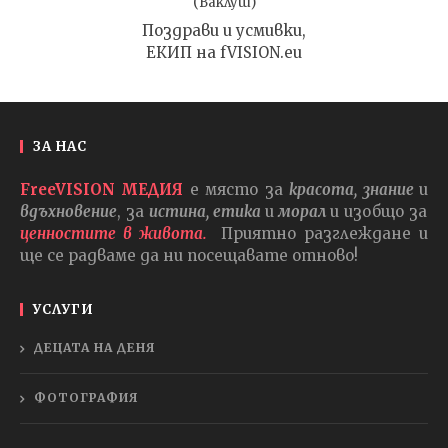
(Ваклуш)
Поздрави и усмивки,
ЕКИП на fVISION.eu
ЗА НАС
FreeVISION МЕДИЯ
е място за
красота, знание
и
вдъхновение
, за
истина, етика
и
морал
и изобщо за
ценностите в живота.
Приятно разглеждане и
ще се радваме да ни посещавате отново!
УСЛУГИ
ДЕЦАТА НА ДЕНЯ
ФОТОГРАФИЯ