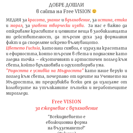
ДОБРЕ ДОШЛИ
в сайта на
Free VISION
МЕДИЯ
за
красота
,
знание
и
вдъхновение
, за
истина
,
етика
и
морал
,
за
уловени т
ворч
ески изяви
. За нас е важно да
откриваме красивите и ценните неща в заобикалящата
ни действителност, да търсим духа зад формалния
факт и да споделяме искрено вълнуващото.
Цветето Fuchsia
, като наш символ, е израз на красотата
и ефирността, която търсим в света и поднасяме като
гледна точка – екзотичният и артистичен поглед към
света, който вдъхновява и одухотворява ума.
"Радостта е усмивка на Мъдростта"
като наше верую и
поглед към света
, почерпано от идеите на Учението на
Мъдростта,
ни предизвиква всеки ден да излизаме от
коловозите на утъпканите пътеки и неработещите
мирогледи.
Free VISION
за ежедневие с вдъхновение
"Всекидневието е
еволюционна форма
на възземането!"