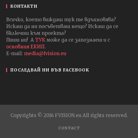
КОНТАКТИ
Всичко, което виждаш тук те вдъхновява?
Искаш да ни посъветваш нещо? Искаш да се
включиш към проекта?
Пиши ни! А
ТУК
може да се запознаеш и с
основния ЕКИП
.
E-mail:
media@fvision.eu
ПОСЛЕДВАЙ НИ ВЪВ FACEBOOK
Copyrights © 2016 FVISION.eu All rights reserved.
CONTACT