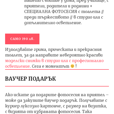
Вашето събитие у дома, пред училище, с
приятели, родители и роднини +
СПЕЦИАЛНА ФОТОСЕСИЯ с тоалета //
преди тържеството // в студио или с
допълнително осветление.
САМО 190 лв.
Използвайте грима, прическата и прекрасния
тоалет, за да направите невероятно красиви
моделски снимки в студио или с професионално
осветление
. Сега е моментът
!
ВАУЧЕР ПОДАРЪК
Ако искате да подарите фотосесия на приятел –
може да закупите ваучер подарък. Получавате с
куриер луксозно картонче, с размер на визитка,
с визията от избраната фотосесия. Така