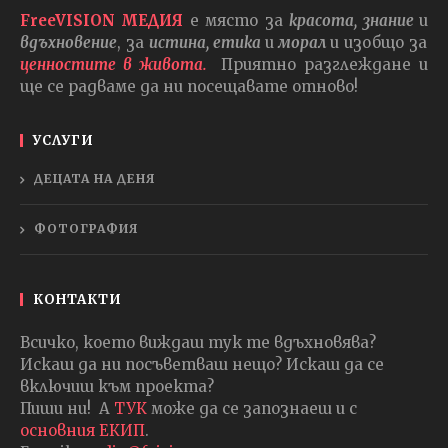
FreeVISION МЕДИЯ
е място за
красота, знание
и
вдъхновение
, за
истина, етика
и
морал
и изобщо за
ценностите в живота.
Приятно разглеждане и
ще се радваме да ни посещавате отново!
УСЛУГИ
ДЕЦАТА НА ДЕНЯ
ФОТОГРАФИЯ
КОНТАКТИ
Всичко, което виждаш тук те вдъхновява?
Искаш да ни посъветваш нещо? Искаш да се
включиш към проекта?
Пиши ни! А
ТУК
може да се запознаеш и с
основния ЕКИП
.