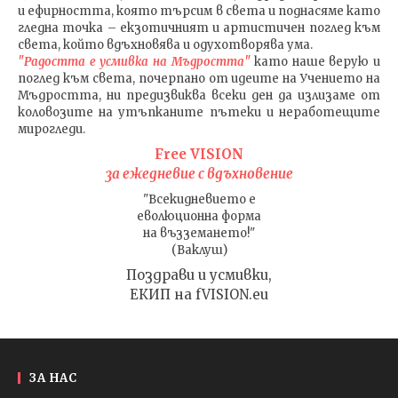
и ефирността, която търсим в света и поднасяме като
гледна точка – екзотичният и артистичен поглед към
света, който вдъхновява и одухотворява ума.
"Радостта е усмивка на Мъдростта"
като наше верую и
поглед към света
, почерпано от идеите на Учението на
Мъдростта,
ни предизвиква всеки ден да излизаме от
коловозите на утъпканите пътеки и неработещите
мирогледи.
Free VISION
за ежедневие с вдъхновение
"Всекидневието е
еволюционна форма
на възземането!"
(Ваклуш)
Поздрави и усмивки,
ЕКИП на fVISION.eu
ЗА НАС