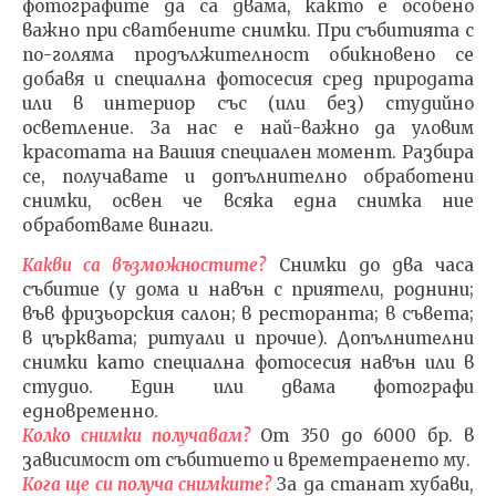
фотографите да са двама, както е особено
важно при сватбените снимки. При събитията с
ФОТОЗАСНЕМАНЕ
ИЗКУ
по-голяма продължителност обикновено се
СПЕЦИАЛЕН ДЕН
ОТГЛ
добавя и специална фотосесия сред природата
ВЪЗП
25.04.2016
или в интериор със (или без) студийно
ДОВЕ
admin
осветление. За нас е най-важно да уловим
25.04.
красотата на Вашия специален момент. Разбира
adm
се, получавате и допълнително обработени
снимки, освен че всяка една снимка ние
обработваме винаги.
Какви са възможностите?
Снимки до два часа
събитие (у дома и навън с приятели, роднини;
във фризьорския салон; в ресторанта; в съвета;
в църквата; ритуали и прочие). Допълнителни
снимки като специална фотосесия навън или в
студио. Един или двама фотографи
едновременно.
Колко снимки получавам?
От 350 до 6000 бр. в
зависимост от събитието и времетраенето му
.
Кога ще си получа снимките?
За да станат хубави,