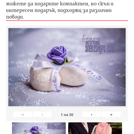
можете да подарите компактен, но скъп и
интересен подарък, подходящ за различни
поводи.
«
‹
›
»
1
на
30