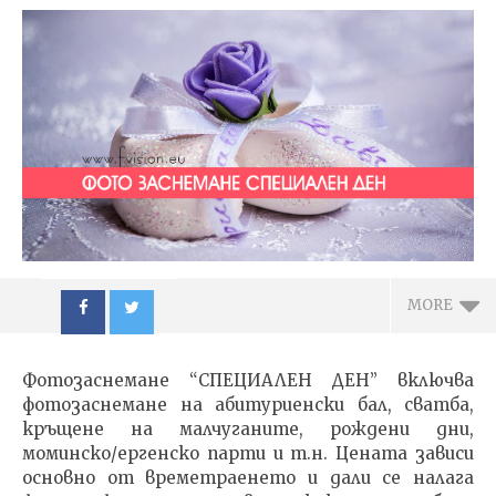
MORE
Фотозаснемане “СПЕЦИАЛЕН ДЕН” включва
фотозаснемане на абитуриенски бал, сватба,
кръщене на малчуганите, рождени дни,
моминско/ергенско парти и т.н. Цената зависи
основно от времетраенето и дали се налага
NOW VIEWING