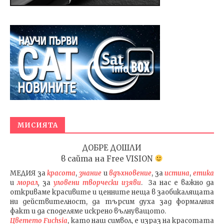
МИСИЯТА
ДОБРЕ ДОШЛИ
в сайта на
Free VISION
МЕДИЯ
за
красота
,
знание
и
вдъхновение
, за
истина
,
етика
и
морал
,
за
уловени т
ворч
ески изяви
. За нас е важно да
откриваме красивите и ценните неща в заобикалящата
ни действителност, да търсим духа зад формалния
факт и да споделяме искрено вълнуващото.
Цветето Fuchsia
, като наш символ, е израз на красотата