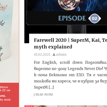
Farewell 2020 | SuperM, Kai, 
myth explained
01.02.2021
admin
For English, scroll down Подготв
видеото по-долу Legends Never Die! 
к-попа Бекхьони от EXO. Тя е час
толкова ми хареса, че я избрах за в
SuperM […]
READ MORE