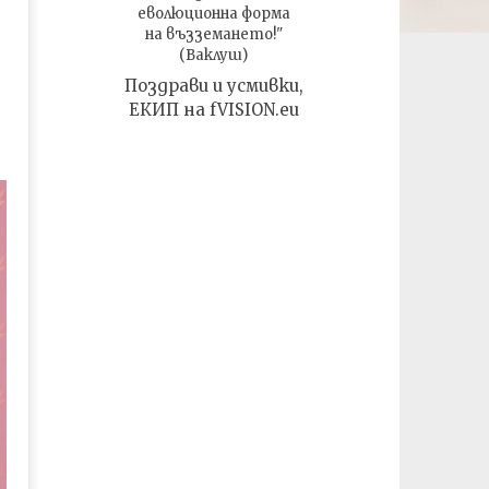
еволюционна форма
на възземането!"
(Ваклуш)
Поздрави и усмивки,
ЕКИП на fVISION.eu