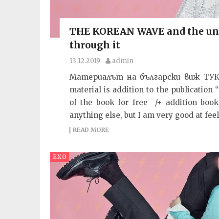
THE KOREAN WAVE and the une
through it
13.12.2019
admin
Материалът на български виж ТУК. Wr
material is addition to the publication
of the book for free /+ addition book
anything else, but I am very good at fee
READ MORE
EXO