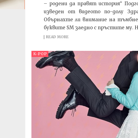
– родени да правят история“ Подг
изведен от видеото по-долу Здр
Обърнахте ли внимание на тъмбне
буквите SM заедно с пръстите му. Не
READ MORE
K-POP