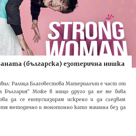
ваната (българска) езотерична нишка
готвил: Ралица Благовестова Материалът е част от
 България” Може в нищо друго да не ме бива
ова да се ентусиазирам искрено и да следвам
ботя методично и монотонно като машина без да