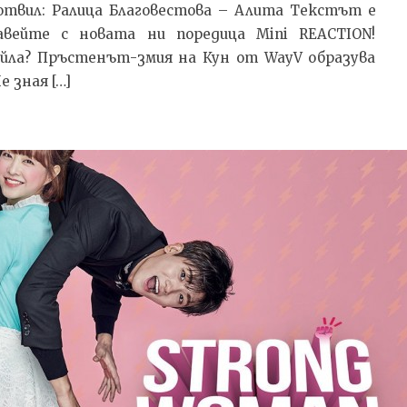
отвил: Ралица Благовестова – Алита Текстът e
авейте с новата ни поредица Mini REACTION!
йла? Пръстенът-змия на Кун от WayV образува
 зная […]