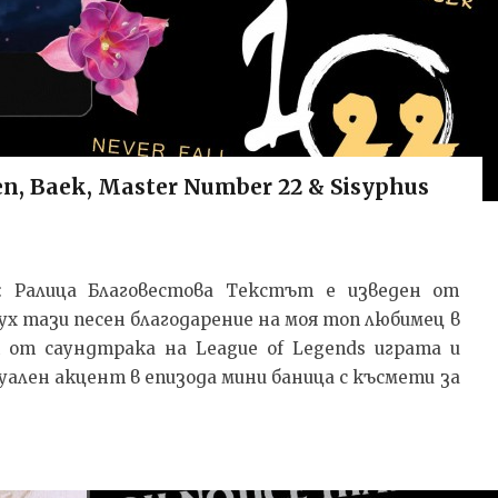
Ten, Baek, Master Number 22 & Sisyphus
ил: Ралица Благовестова Текстът e изведен от
Чух тази песен благодарение на моя топ любимец в
т от саундтрака на League of Legends играта и
изуален акцент в епизода мини баница с късмети за