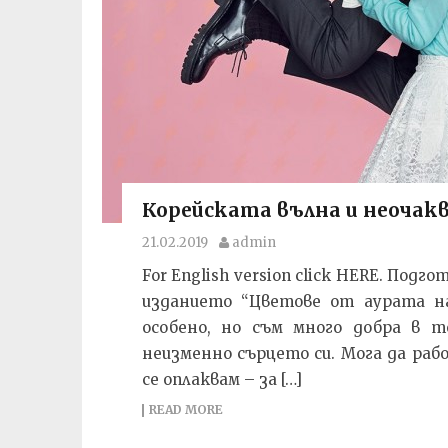
Корейската вълна и неочак
21.02.2019
admin
For English version click HERE. Под
изданието “Цветове от аурата на
особено, но съм много добра в т
неизменно сърцето си. Мога да ра
се оплаквам – за […]
READ MORE