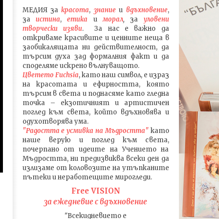
МЕДИЯ
за
красота
,
знание
и
вдъхновение
,
за
истина
,
етика
и
морал
,
за
уловени
т
ворч
ески изяви
. За нас е важно да
откриваме красивите и ценните неща в
заобикалящата ни действителност, да
търсим духа зад формалния факт и да
споделяме искрено вълнуващото.
Цветето Fuchsia
, като наш символ, е израз
на красотата и ефирността, която
търсим в света и поднасяме като гледна
точка – екзотичният и артистичен
поглед към света, който вдъхновява и
одухотворява ума.
"Радостта е усмивка на Мъдростта"
като
наше верую и поглед към света
,
почерпано от идеите на Учението на
Мъдростта,
ни предизвиква всеки ден да
излизаме от коловозите на утъпканите
пътеки и неработещите мирогледи.
Free VISION
за ежедневие с вдъхновение
"Всекидневието е