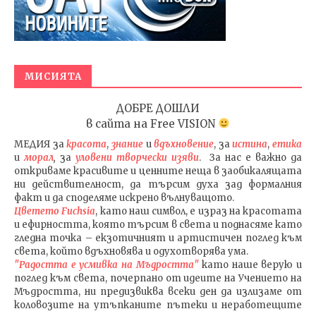
МИСИЯТА
ДОБРЕ ДОШЛИ
в сайта на
Free VISION
МЕДИЯ
за
красота
,
знание
и
вдъхновение
, за
истина
,
етика
и
морал
,
за
уловени т
ворч
ески изяви
. За нас е важно да
откриваме красивите и ценните неща в заобикалящата
ни действителност, да търсим духа зад формалния
факт и да споделяме искрено вълнуващото.
Цветето Fuchsia
, като наш символ, е израз на красотата
и ефирността, която търсим в света и поднасяме като
гледна точка – екзотичният и артистичен поглед към
света, който вдъхновява и одухотворява ума.
"Радостта е усмивка на Мъдростта"
като наше верую и
поглед към света
, почерпано от идеите на Учението на
Мъдростта,
ни предизвиква всеки ден да излизаме от
коловозите на утъпканите пътеки и неработещите