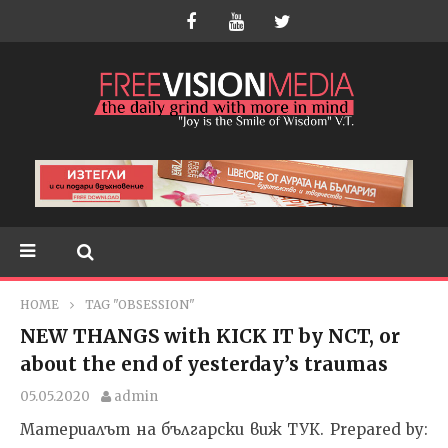
HOME
TAG "OBSESSION"
NEW THANGS with KICK IT by NCT, or
about the end of yesterday’s traumas
05.05.2020
admin
Материалът на български виж ТУК. Prepared by: