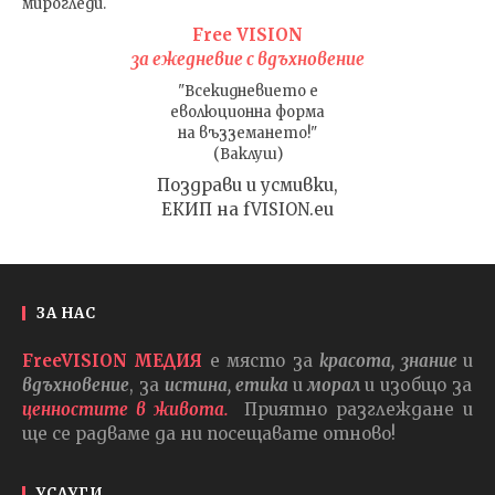
мирогледи.
Free VISION
за ежедневие с вдъхновение
"Всекидневието е
еволюционна форма
на възземането!"
(Ваклуш)
Поздрави и усмивки,
ЕКИП на fVISION.eu
ЗА НАС
FreeVISION МЕДИЯ
е място за
красота, знание
и
вдъхновение
, за
истина, етика
и
морал
и изобщо за
ценностите в живота.
Приятно разглеждане и
ще се радваме да ни посещавате отново!
УСЛУГИ