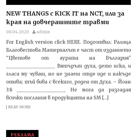
NEW THANGS с KICK IT на NCT, или за
края на довчерашните травми
08.04.2020
admin
For English version click HERE. Подготвил: Ралица
Благовестова Материалът е част от изданието
“Цветове от аурата на България”
____________________ Вятърът духа, дето иска, и
гласа му чуваш, но не знаеш отде иде и накъде
отива; тъй бива с всекиго, роден от Духа. – Йоан
3:8 ____________________ Не мога да разгадая
всички послания в продукцията на SM […]
READ MORE
РЕКЛАМА