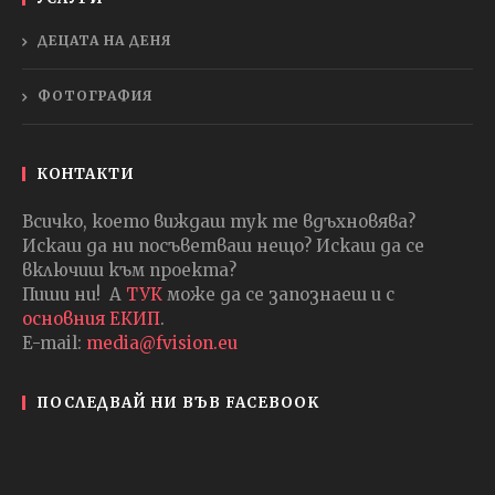
ДЕЦАТА НА ДЕНЯ
ФОТОГРАФИЯ
КОНТАКТИ
Всичко, което виждаш тук те вдъхновява?
Искаш да ни посъветваш нещо? Искаш да се
включиш към проекта?
Пиши ни! А
ТУК
може да се запознаеш и с
основния ЕКИП
.
E-mail:
media@fvision.eu
ПОСЛЕДВАЙ НИ ВЪВ FACEBOOK