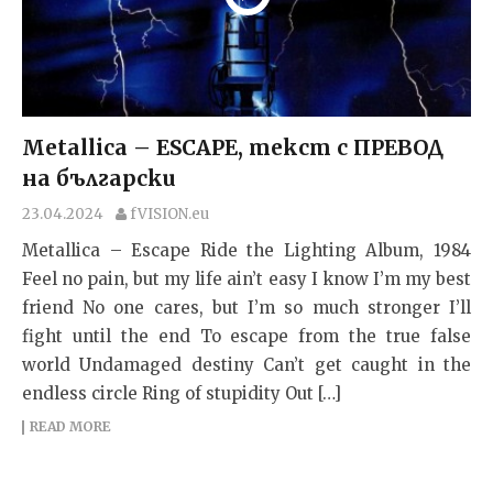
Metallica – ESCAPE, текст с ПРЕВОД
на български
23.04.2024
fVISION.eu
Metallica – Escape Ride the Lighting Album, 1984
Feel no pain, but my life ain’t easy I know I’m my best
friend No one cares, but I’m so much stronger I’ll
fight until the end To escape from the true false
world Undamaged destiny Can’t get caught in the
endless circle Ring of stupidity Out […]
READ MORE