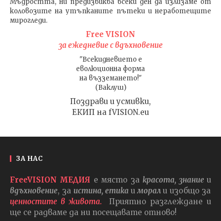
Мъдростта,
ни предизвиква всеки ден да излизаме от
коловозите на утъпканите пътеки и неработещите
мирогледи.
Free VISION
за ежедневие с вдъхновение
"Всекидневието е
еволюционна форма
на възземането!"
(Ваклуш)
Поздрави и усмивки,
ЕКИП на fVISION.eu
ЗА НАС
FreeVISION МЕДИЯ
е място за
красота, знание
и
вдъхновение
, за
истина, етика
и
морал
и изобщо за
ценностите в живота.
Приятно разглеждане и
ще се радваме да ни посещавате отново!