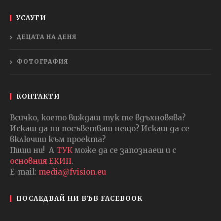
УСЛУГИ
ДЕЦАТА НА ДЕНЯ
ФОТОГРАФИЯ
КОНТАКТИ
Всичко, което виждаш тук те вдъхновява?
Искаш да ни посъветваш нещо? Искаш да се
включиш към проекта?
Пиши ни! А
ТУК
може да се запознаеш и с
основния ЕКИП
.
E-mail:
media@fvision.eu
ПОСЛЕДВАЙ НИ ВЪВ FACEBOOK