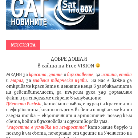
МИСИЯТА
ДОБРЕ ДОШЛИ
в сайта на
Free VISION
МЕДИЯ
за
красота
,
знание
и
вдъхновение
, за
истина
,
етика
и
морал
,
за
уловени т
ворч
ески изяви
. За нас е важно да
откриваме красивите и ценните неща в заобикалящата
ни действителност, да търсим духа зад формалния
факт и да споделяме искрено вълнуващото.
Цветето Fuchsia
, като наш символ, е израз на красотата
и ефирността, която търсим в света и поднасяме като
гледна точка – екзотичният и артистичен поглед към
света, който вдъхновява и одухотворява ума.
"Радостта е усмивка на Мъдростта"
като наше верую и
поглед към света
, почерпано от идеите на Учението на