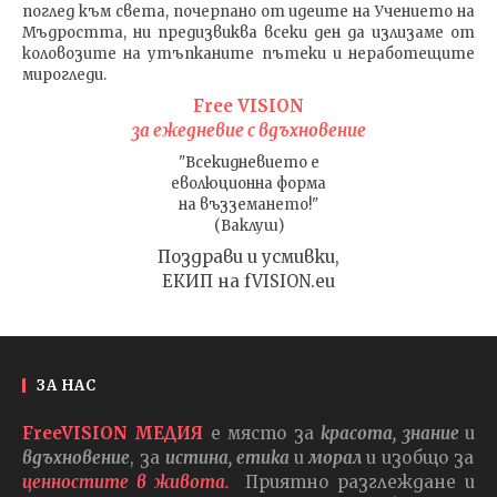
поглед към света
, почерпано от идеите на Учението на
Мъдростта,
ни предизвиква всеки ден да излизаме от
коловозите на утъпканите пътеки и неработещите
мирогледи.
Free VISION
за ежедневие с вдъхновение
"Всекидневието е
еволюционна форма
на възземането!"
(Ваклуш)
Поздрави и усмивки,
ЕКИП на fVISION.eu
ЗА НАС
FreeVISION МЕДИЯ
е място за
красота, знание
и
вдъхновение
, за
истина, етика
и
морал
и изобщо за
ценностите в живота.
Приятно разглеждане и