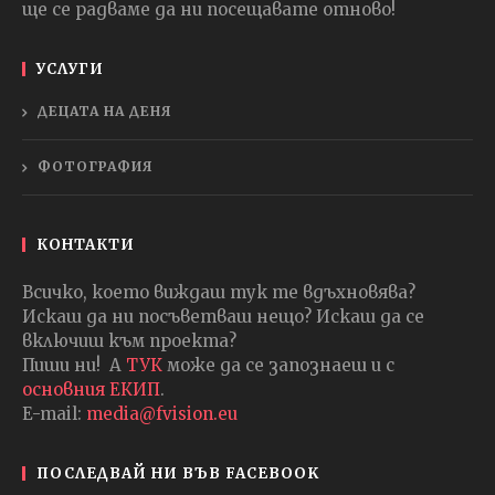
ще се радваме да ни посещавате отново!
УСЛУГИ
ДЕЦАТА НА ДЕНЯ
ФОТОГРАФИЯ
КОНТАКТИ
Всичко, което виждаш тук те вдъхновява?
Искаш да ни посъветваш нещо? Искаш да се
включиш към проекта?
Пиши ни! А
ТУК
може да се запознаеш и с
основния ЕКИП
.
E-mail:
media@fvision.eu
ПОСЛЕДВАЙ НИ ВЪВ FACEBOOK