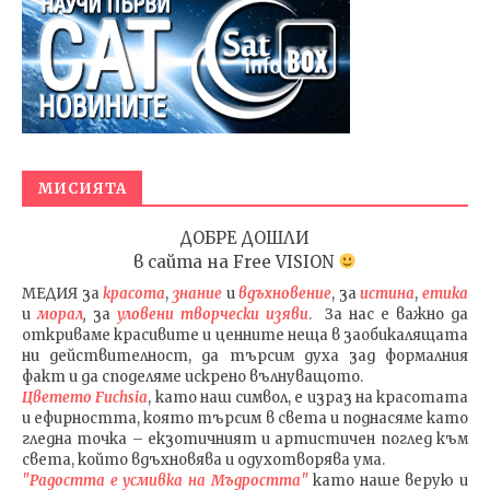
МИСИЯТА
ДОБРЕ ДОШЛИ
в сайта на
Free VISION
МЕДИЯ
за
красота
,
знание
и
вдъхновение
, за
истина
,
етика
и
морал
,
за
уловени т
ворч
ески изяви
. За нас е важно да
откриваме красивите и ценните неща в заобикалящата
ни действителност, да търсим духа зад формалния
факт и да споделяме искрено вълнуващото.
Цветето Fuchsia
, като наш символ, е израз на красотата
и ефирността, която търсим в света и поднасяме като
гледна точка – екзотичният и артистичен поглед към
света, който вдъхновява и одухотворява ума.
"Радостта е усмивка на Мъдростта"
като наше верую и