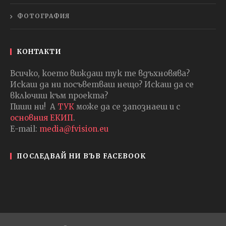
ФОТОГРАФИЯ
КОНТАКТИ
Всичко, което виждаш тук те вдъхновява?
Искаш да ни посъветваш нещо? Искаш да се
включиш към проекта?
Пиши ни! А
ТУК
може да се запознаеш и с
основния ЕКИП
.
E-mail:
media@fvision.eu
ПОСЛЕДВАЙ НИ ВЪВ FACEBOOK