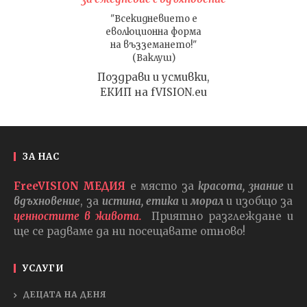
"Всекидневието е
еволюционна форма
на възземането!"
(Ваклуш)
Поздрави и усмивки,
ЕКИП на fVISION.eu
ЗА НАС
FreeVISION МЕДИЯ
е място за
красота, знание
и
вдъхновение
, за
истина, етика
и
морал
и изобщо за
ценностите в живота.
Приятно разглеждане и
ще се радваме да ни посещавате отново!
УСЛУГИ
ДЕЦАТА НА ДЕНЯ