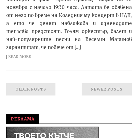
ноември с начало 19:30 часа. Датата бе обявена
от него по време на Коледния му концерт в НДК,
а ето че денят наближава и изненадите
тепърва предстоят. Голям оркестър, балет и
най-популярните песни на Веселин Маринов
гарантират, че повече от […]
READ MORE
OLDER POSTS
NEWER POSTS
РЕКЛАМА