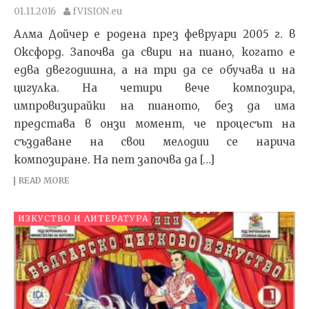
01.11.2016
fVISION.eu
Алма Дойчер е родена през февруари 2005 г. в
Оксфорд. Започва да свири на пиано, когато е
едва двегодишна, а на три да се обучава и на
цигулка. На четири вече композира,
импровизирайки на пианото, без да има
представа в онзи момент, че процесът на
създаване на свои мелодии се нарича
композиране. На пет започва да […]
READ MORE
ИЗКУСТВО И ЛИТЕРАТУРА