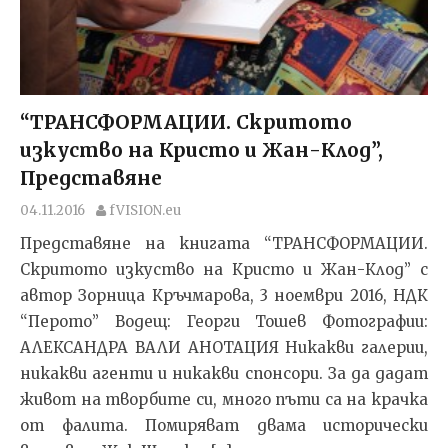
“ТРАНСФОРМАЦИИ. Скритото
изкуство на Кристо и Жан-Клод”,
Представяне
04.11.2016
fVISION.eu
Представяне на книгата “ТРАНСФОРМАЦИИ.
Скритото изкуство на Кристо и Жан-Клод” с
автор Зорница Кръчмарова, 3 ноември 2016, НДК
“Перото” Водещ: Георги Тошев Фотографии:
АЛЕКСАНДРА ВАЛИ АНОТАЦИЯ Никакви галерии,
никакви агенти и никакви спонсори. За да дадат
живот на творбите си, много пъти са на крачка
от фалита. Помиряват двама исторически