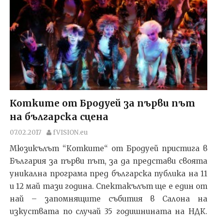
Котките от Бродуей за първи път
на българска сцена
07.02.2017
fVISION.eu
Мюзикълът “Котките“ от Бродуей пристига в
България за първи път, за да представи своята
уникална програма пред българска публика на 11
и 12 май тази година. Спектакълът ще е един от
най – запомнящите събития в Салона на
изкуствата по случай 35 годишнината на НДК.