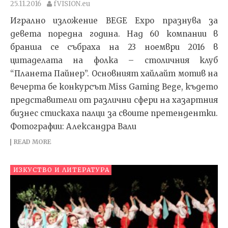
25.11.2016
fVISION.eu
Игрално изложение BEGE Expo празнува за
девета поредна година. Над 60 компании в
бранша се събраха на 23 ноември 2016 в
цитаделата на фолка – столичния клуб
“Планета Пайнер”. Основният хайлайт мотив на
вечерта бе конкурсът Miss Gaming Bege, където
представители от различни сфери на хазартния
бизнес стискаха палци за своите претендентки.
Фотографии: Александра Вали
READ MORE
ИЗКУСТВО И ЛИТЕРАТУРА