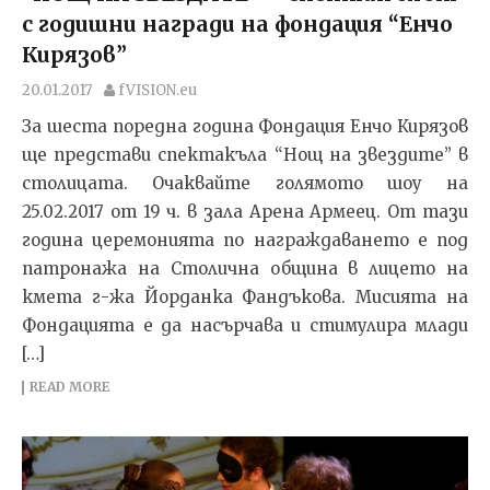
с годишни награди на фондация “Енчо
Кирязов”
20.01.2017
fVISION.eu
За шеста поредна година Фондация Енчо Кирязов
ще представи спектакълa “Нощ на звездите” в
столицата. Очаквайте голямото шоу на
25.02.2017 от 19 ч. в зала Арена Армеец. От тази
година церемонията по награждаването е под
патронажа на Столична община в лицето на
кмета г-жа Йорданка Фандъкова. Мисията на
Фондацията е да насърчава и стимулира млади
[…]
READ MORE