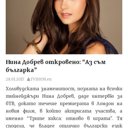
Нина Добрев откровено: “Аз съм
българка”
28.01.2017
fVISION.eu
Холивудската знаменитост, позната на всички
тийнейджъри Нина Добрев, даде интервю за
бТВ, докато течеше премиерата в Лондон на
новия филм, в който актрисата участва, а
именно “Трите хикса: отново в играта”. Тя
сподели, че владее отлично български език