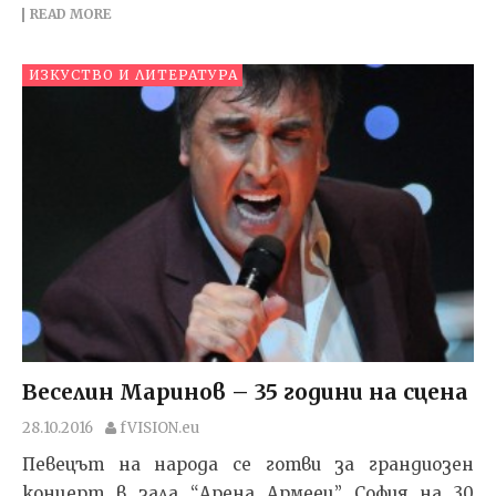
READ MORE
ИЗКУСТВО И ЛИТЕРАТУРА
Веселин Маринов – 35 години на сцена
28.10.2016
fVISION.eu
Певецът на народа се готви за грандиозен
концерт в зала “Арена Армеец” София на 30