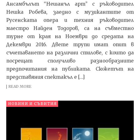
Ансамбълът “Нешанъл арт” с ръководител
Нешка Робева, заедно с музикантите от
Русенската опера и техния ръководител
маестро Найден Тодоров, са на съвместно
турне от края на Ноември до средата на
Декември 2016. Двете трупи имат опит в
съчетаването на различни стилове, с които да
посрещат сполучливо разнообразните
предпочитания на публиката. Сюжетът на
представяния спектакъл е […]
READ MORE
НОВИНИ И СЪБИТИЯ