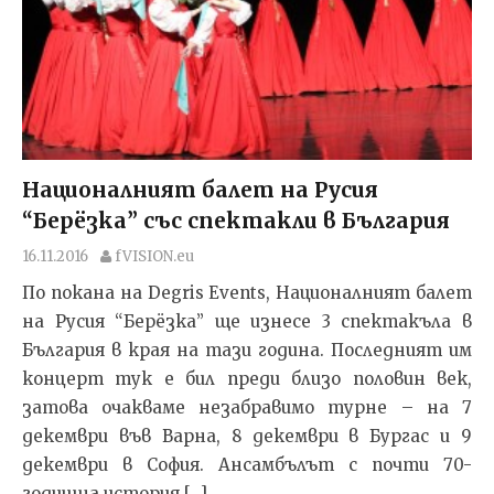
Националният балет на Русия
“Берёзка” със спектакли в България
16.11.2016
fVISION.eu
По покана на Degris Events, Националният балет
на Русия “Берёзка” ще изнесе 3 спектакъла в
България в края на тази година. Последният им
концерт тук е бил преди близо половин век,
затова очакваме незабравимо турне – на 7
декември във Варна, 8 декември в Бургас и 9
декември в София. Ансамбълът с почти 70-
годишна история […]