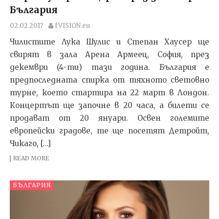
България
02.02.2017
fVISION.eu
Чилистите Лука Шулис и Степан Хаусер ще
свирят в зала Арена Армеец, София, през
декември (4-ти) тази година. България е
предпоследната спирка от тяхното световно
турне, което стартира на 22 март в Лондон.
Концертът ще започне в 20 часа, а билети се
продават от 20 януари. Освен големите
европейски градове, те ще посетят Детройт,
Чикаго, […]
READ MORE
БЪЛГАРИЯ