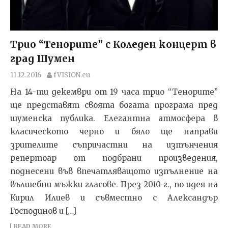
Трио “Тенорите” с Коледен концерт в
град Шумен
11.12.2016
fVISION.eu
На 14-ти декември от 19 часа трио “Тенорите”
ще представят своята богата програма пред
шуменска публика. Елегантна атмосфера в
класическото черно и бяло ще направи
зрителите съпричастни на изтънчения
репертоар от подбрани произведения,
поднесени във впечатляващото изпълнение на
вълшебни мъжки гласове. През 2010 г., по идея на
Кирил Илиев и съвместно с Александър
Господинов и […]
READ MORE