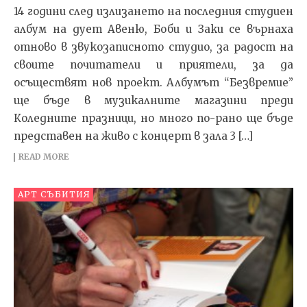
14 години след излизането на последния студиен
албум на дует Авеню, Боби и Заки се върнаха
отново в звукозаписното студио, за радост на
своите почитатели и приятели, за да
осъществят нов проект. Албумът “Безвремие”
ще бъде в музикалните магазини преди
Коледните празници, но много по-рано ще бъде
представен на живо с концерт в зала 3 […]
READ MORE
АРТ СЪБИТИЯ