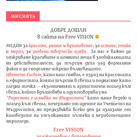
МИСИЯТА
ДОБРЕ ДОШЛИ
в сайта на
Free VISION
МЕДИЯ
за
красота
,
знание
и
вдъхновение
, за
истина
,
етика
и
морал
,
за
уловени т
ворч
ески изяви
. За нас е важно да
откриваме красивите и ценните неща в заобикалящата
ни действителност, да търсим духа зад формалния
факт и да споделяме искрено вълнуващото.
Цветето Fuchsia
, като наш символ, е израз на красотата
и ефирността, която търсим в света и поднасяме като
гледна точка – екзотичният и артистичен поглед към
света, който вдъхновява и одухотворява ума.
"Радостта е усмивка на Мъдростта"
като наше верую и
поглед към света
, почерпано от идеите на Учението на
Мъдростта,
ни предизвиква всеки ден да излизаме от
коловозите на утъпканите пътеки и неработещите
мирогледи.
Free VISION
за ежедневие с вдъхновение