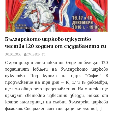
Българското цирково изкуство
чества 120 години от създаването си
30.10.2016
fVISION.eu
С грандиозни спектакли ще бъде отбелязан 120
годишният юбилей на българското цирково
изкуство. Под купола на цирк “София” в
продължение на три дни – 16, 17 и 18 декември,
ще има общо пет представления. На манежа ще
излязат световно известни звезди, някои от
които наследници на славни български циркови
фамилии. Специален гост ще даде началото […]