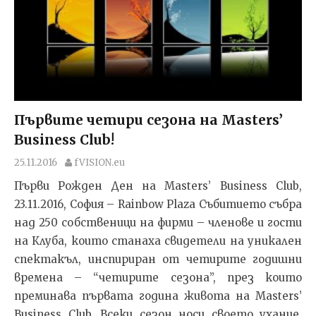
Първите четири сезона на Masters’
Business Club!
25.11.2016
fVISION.eu
Първи Рожден Ден на Masters’ Business Club,
23.11.2016, София – Rainbow Plaza Събитието събра
над 250 собственици на фирми – членове и гости
на Клуба, които станаха свидетели на уникален
спектакъл, инспириран от четирите годишни
времена – “четирите сезона”, през които
преминава първата година живота на Masters’
Business Club. Всеки сезон носи своето ухание,