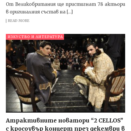
От Великобритания ще пристигнат 78 актьори
в оригиналния състав на […]
READ MORE
ИЗКУСТВО И ЛИТЕРАТУРА
Aтрактивните новатори “2 CELLOS”
с кросоувър концерт през декември в