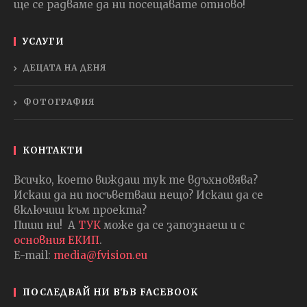
ще се радваме да ни посещавате отново!
УСЛУГИ
ДЕЦАТА НА ДЕНЯ
ФОТОГРАФИЯ
КОНТАКТИ
Всичко, което виждаш тук те вдъхновява?
Искаш да ни посъветваш нещо? Искаш да се
включиш към проекта?
Пиши ни! А
ТУК
може да се запознаеш и с
основния ЕКИП
.
E-mail:
media@fvision.eu
ПОСЛЕДВАЙ НИ ВЪВ FACEBOOK