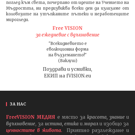
поглед към света
, почерпано от идеите на Учението на
Мъдростта,
ни предизвиква всеки ден да излизаме от
коловозите на утъпканите пътеки и неработещите
мирогледи.
Free VISION
за ежедневие с вдъхновение
"Всекидневието е
еволюционна форма
на възземането!"
(Ваклуш)
Поздрави и усмивки,
ЕКИП на fVISION.eu
ЗА НАС
FreeVISION МЕДИЯ
е място за
красота, знание
и
вдъхновение
, за
истина, етика
и
морал
и изобщо за
ценностите в живота.
Приятно разглеждане и