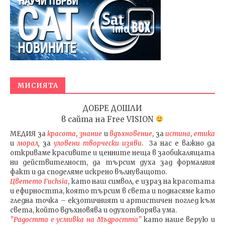
МИСИЯТА
ДОБРЕ ДОШЛИ
в сайта на
Free VISION
МЕДИЯ
за
красота
,
знание
и
вдъхновение
, за
истина
,
етика
и
морал
,
за
уловени т
ворч
ески изяви
. За нас е важно да
откриваме красивите и ценните неща в заобикалящата
ни действителност, да търсим духа зад формалния
факт и да споделяме искрено вълнуващото.
Цветето Fuchsia
, като наш символ, е израз на красотата
и ефирността, която търсим в света и поднасяме като
гледна точка – екзотичният и артистичен поглед към
света, който вдъхновява и одухотворява ума.
"Радостта е усмивка на Мъдростта"
като наше верую и