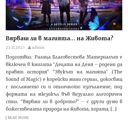
Вярваш ли в магията… на Живота?
23.11.2023
admin
Подготвил: Ралица Благовестова Материалът е
включен в книгата “Децата на Деня – родени да
правят история“ “Звукът на магията” (The
Sound of Magic) е корейски мини сериал, докосващ
с посланието си и отличното изпълнение, под
формата на мюзикъл във визуално алегоричен
стил. “Вярваш ли в доброто?” – с други думи в
божествената природа на живота, хората, […]
READ MORE