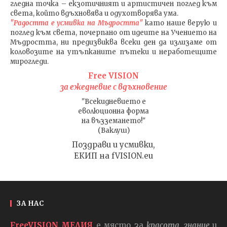
гледна точка – екзотичният и артистичен поглед към
света, който вдъхновява и одухотворява ума.
"Радостта е усмивка на Мъдростта"
като наше верую и
поглед към света
, почерпано от идеите на Учението на
Мъдростта,
ни предизвиква всеки ден да излизаме от
коловозите на утъпканите пътеки и неработещите
мирогледи.
Free VISION
за ежедневие с вдъхновение
"Всекидневието е
еволюционна форма
на възземането!"
(Ваклуш)
Поздрави и усмивки,
ЕКИП на fVISION.eu
ЗА НАС
FreeVISION МЕДИЯ
е място за
красота, знание
и