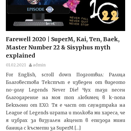
Farewell 2020 | SuperM, Kai, Ten, Baek,
Master Number 22 & Sisyphus myth
explained
01.02.2021
admin
For English, scroll down Подготвил: Ралица
Благовестова Текстът e изведен от видеото
по-долу Legends Never Die! Чух тази песен
благодарение на моя топ любимец в к-попа
Бекхьони от EXO. Тя е част от саундтрака на
League of Legends играта и толкова ми хареса, че
я избрах за визуален акцент в епизода мини
баница с късмети за SuperM […]