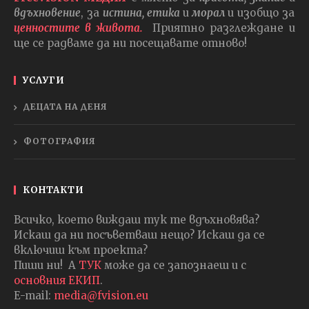
вдъхновение
, за
истина, етика
и
морал
и изобщо за
ценностите в живота.
Приятно разглеждане и
ще се радваме да ни посещавате отново!
УСЛУГИ
ДЕЦАТА НА ДЕНЯ
ФОТОГРАФИЯ
КОНТАКТИ
Всичко, което виждаш тук те вдъхновява?
Искаш да ни посъветваш нещо? Искаш да се
включиш към проекта?
Пиши ни! А
ТУК
може да се запознаеш и с
основния ЕКИП
.
E-mail:
media@fvision.eu