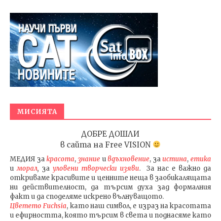
МИСИЯТА
ДОБРЕ ДОШЛИ
в сайта на
Free VISION
МЕДИЯ
за
красота
,
знание
и
вдъхновение
, за
истина
,
етика
и
морал
,
за
уловени т
ворч
ески изяви
. За нас е важно да
откриваме красивите и ценните неща в заобикалящата
ни действителност, да търсим духа зад формалния
факт и да споделяме искрено вълнуващото.
Цветето Fuchsia
, като наш символ, е израз на красотата
и ефирността, която търсим в света и поднасяме като