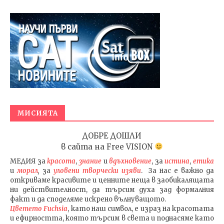
МИСИЯТА
ДОБРЕ ДОШЛИ
в сайта на
Free VISION
МЕДИЯ
за
красота
,
знание
и
вдъхновение
, за
истина
,
етика
и
морал
,
за
уловени т
ворч
ески изяви
. За нас е важно да
откриваме красивите и ценните неща в заобикалящата
ни действителност, да търсим духа зад формалния
факт и да споделяме искрено вълнуващото.
Цветето Fuchsia
, като наш символ, е израз на красотата
и ефирността, която търсим в света и поднасяме като