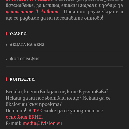
вдъхновение
, за
истина, етика
и
морал
и изобщо за
ценностите в живота.
Приятно разглеждане и
ще се радваме да ни посещавате отново!
УСЛУГИ
ДЕЦАТА НА ДЕНЯ
ФОТОГРАФИЯ
КОНТАКТИ
Всичко, което виждаш тук те вдъхновява?
Искаш да ни посъветваш нещо? Искаш да се
включиш към проекта?
Пиши ни! А
ТУК
може да се запознаеш и с
основния ЕКИП
.
E-mail:
media@fvision.eu