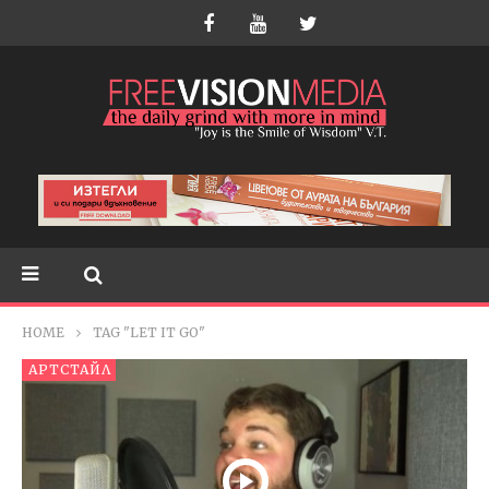
HOME
TAG "LET IT GO"
АРТСТАЙЛ