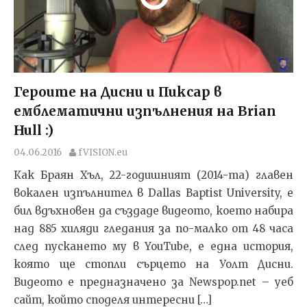
Героите на Дисни и Пиксар в
емблематични изпълнения на Brian
Hull :)
04.06.2016
fVISION.eu
Как Браян Хъл, 22-годишният (2014-та) главен
вокален изпълнител в Dallas Baptist University, е
бил вдъхновен да създаде видеото, което набира
над 885 хиляди гледания за по-малко от 48 часа
след пускането му в YouTube, е една история,
която ще стопли сърцето на Уолт Дисни.
Видеото е предназначено за Newspop.net – уеб
сайт, който споделя интересни […]