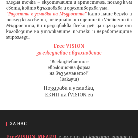
гледна точка – екзотичният и артистичен поглед към
света, който вдъхновява и одухотворява ума.
"Радостта е усмивка на Мъдростта"
като наше верую и
поглед към света
, почерпано от идеите на Учението на
Мъдростта,
ни предизвиква всеки ден да излизаме от
коловозите на утъпканите пътеки и неработещите
мирогледи.
Free VISION
за ежедневие с вдъхновение
"Всекидневието е
еволюционна форма
на възземането!"
(Ваклуш)
Поздрави и усмивки,
ЕКИП на fVISION.eu
ЗА НАС
FreeVISION МЕДИЯ
е място за
красота, знание
и