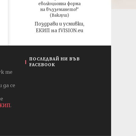
еволюционна форма
на възземането!"
(Ваклуш)
Поздрави и усмивки,
ЕКИП на fVISION.eu
ПОСЛЕДВАЙ НИ ВЪВ
FACEBOOK
ук те
 да се
се
ЕКИП
.