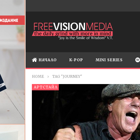
НАЧАЛО
K-POP
MINI SERIES
HOME
TAG "JOURNEY"
АРТСТАЙЛ