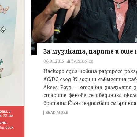
За музиката, парите и още
06.05.2016
fVISION.eu
Наскоро една новина разтресе рок
АС/DС след 35 години съвместна ра
Аксел Роуз – отдавна залязлата з
старите фенове се обединиха окол
братята Йънг подписват смъртния а
READ MORE