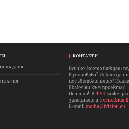
ГИ
КОНТАКТИ
ТА НА ДЕНЯ
Всичко, което виждаш т
вдъхновява? Искаш да ни
посъветваш нещо? Искаш
ОГРАФИЯ
включиш към проекта?
Пиши ни! А
ТУК
може да 
запознаеш и с
основния 
E-mail:
media@fvision.eu