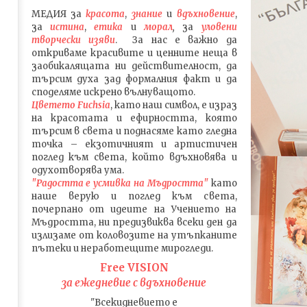
МЕДИЯ
за
красота
,
знание
и
вдъхновение
,
за
истина
,
етика
и
морал
,
за
уловени
т
ворч
ески изяви
. За нас е важно да
откриваме красивите и ценните неща в
заобикалящата ни действителност, да
търсим духа зад формалния факт и да
споделяме искрено вълнуващото.
Цветето Fuchsia
, като наш символ, е израз
на красотата и ефирността, която
търсим в света и поднасяме като гледна
точка – екзотичният и артистичен
поглед към света, който вдъхновява и
одухотворява ума.
"Радостта е усмивка на Мъдростта"
като
наше верую и поглед към света
,
почерпано от идеите на Учението на
Мъдростта,
ни предизвиква всеки ден да
излизаме от коловозите на утъпканите
пътеки и неработещите мирогледи.
Free VISION
за ежедневие с вдъхновение
"Всекидневието е