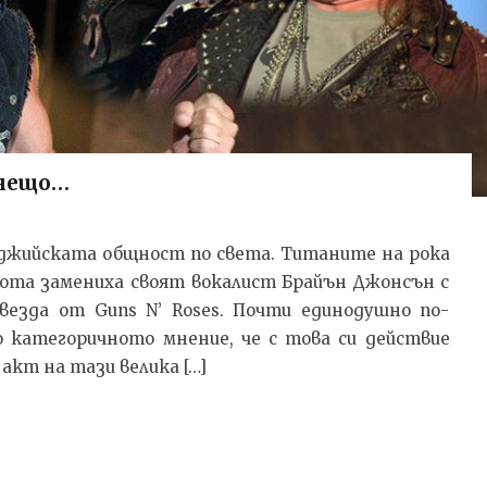
 нещо…
аджийската общност по света. Титаните на рока
бота замениха своят вокалист Брайън Джонсън с
везда от Guns N’ Roses. Почти единодушно по-
о категоричното мнение, че с това си действие
кт на тази велика […]