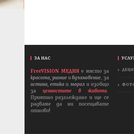
ЗА НАС
УСЛУ
ДЕЦА
FreeVISION МЕДИЯ
е място за
красота, знание
и
вдъхновение
, за
истина, етика
и
морал
и изобщо
ФОТ
за
ценностите в живота.
Приятно разглеждане и ще се
радваме да ни посещавате
отново!