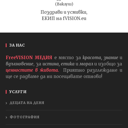
(Ваклуш)
Поздрави и усмивки,
ЕКИП на fVISION.eu
ЗА НАС
FreeVISION МЕДИЯ
е място за
красота, знание
и
вдъхновение
, за
истина, етика
и
морал
и изобщо за
ценностите в живота.
Приятно разглеждане и
ще се радваме да ни посещавате отново!
УСЛУГИ
ДЕЦАТА НА ДЕНЯ
ФОТОГРАФИЯ