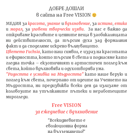
ДОБРЕ ДОШЛИ
в сайта на
Free VISION
МЕДИЯ
за
красота
,
знание
и
вдъхновение
, за
истина
,
етика
и
морал
,
за
уловени т
ворч
ески изяви
. За нас е важно да
откриваме красивите и ценните неща в заобикалящата
ни действителност, да търсим духа зад формалния
факт и да споделяме искрено вълнуващото.
Цветето Fuchsia
, като наш символ, е израз на красотата
и ефирността, която търсим в света и поднасяме като
гледна точка – екзотичният и артистичен поглед към
света, който вдъхновява и одухотворява ума.
"Радостта е усмивка на Мъдростта"
като наше верую и
поглед към света
, почерпано от идеите на Учението на
Мъдростта,
ни предизвиква всеки ден да излизаме от
коловозите на утъпканите пътеки и неработещите
мирогледи.
Free VISION
за ежедневие с вдъхновение
"Всекидневието е
еволюционна форма
на възземането!"