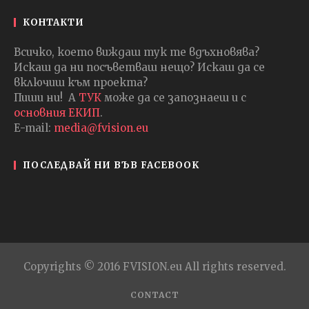
КОНТАКТИ
Всичко, което виждаш тук те вдъхновява?
Искаш да ни посъветваш нещо? Искаш да се
включиш към проекта?
Пиши ни! А
ТУК
може да се запознаеш и с
основния ЕКИП
.
E-mail:
media@fvision.eu
ПОСЛЕДВАЙ НИ ВЪВ FACEBOOK
Copyrights © 2016 FVISION.eu All rights reserved.
CONTACT