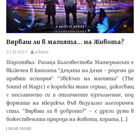
Вярваш ли в магията… на Живота?
23.11.2023
admin
Подготвил: Ралица Благовестова Материалът е
включен в книгата “Децата на Деня – родени да
правят история“ “Звукът на магията” (The
Sound of Magic) е корейски мини сериал, докосващ
с посланието си и отличното изпълнение, под
формата на мюзикъл във визуално алегоричен
стил. “Вярваш ли в доброто?” – с други думи в
божествената природа на живота, хората, […]
READ MORE