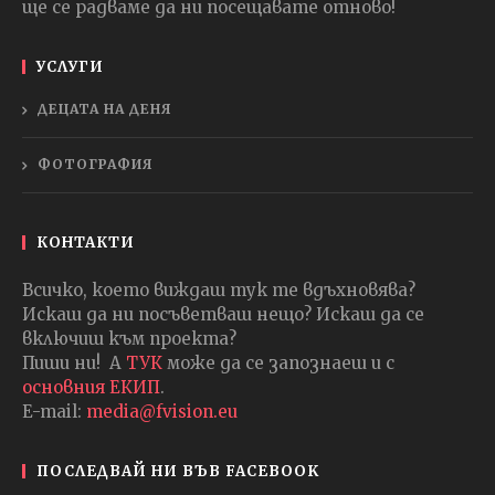
ще се радваме да ни посещавате отново!
УСЛУГИ
ДЕЦАТА НА ДЕНЯ
ФОТОГРАФИЯ
КОНТАКТИ
Всичко, което виждаш тук те вдъхновява?
Искаш да ни посъветваш нещо? Искаш да се
включиш към проекта?
Пиши ни! А
ТУК
може да се запознаеш и с
основния ЕКИП
.
E-mail:
media@fvision.eu
ПОСЛЕДВАЙ НИ ВЪВ FACEBOOK