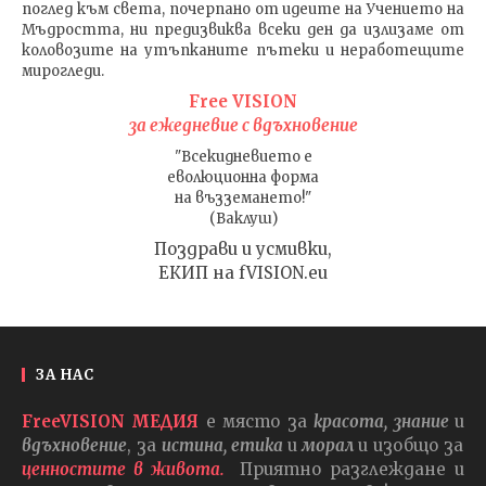
поглед към света
, почерпано от идеите на Учението на
Мъдростта,
ни предизвиква всеки ден да излизаме от
коловозите на утъпканите пътеки и неработещите
мирогледи.
Free VISION
за ежедневие с вдъхновение
"Всекидневието е
еволюционна форма
на възземането!"
(Ваклуш)
Поздрави и усмивки,
ЕКИП на fVISION.eu
ЗА НАС
FreeVISION МЕДИЯ
е място за
красота, знание
и
вдъхновение
, за
истина, етика
и
морал
и изобщо за
ценностите в живота.
Приятно разглеждане и