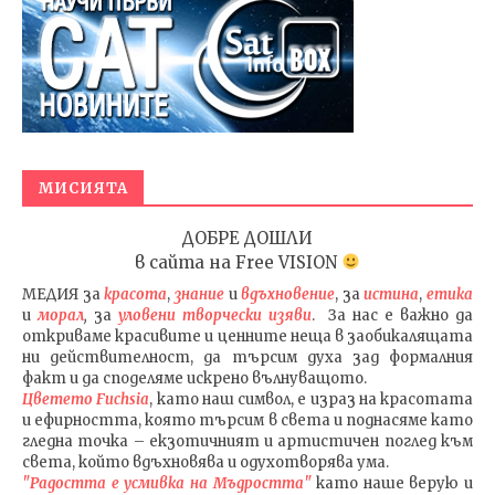
МИСИЯТА
ДОБРЕ ДОШЛИ
в сайта на
Free VISION
МЕДИЯ
за
красота
,
знание
и
вдъхновение
, за
истина
,
етика
и
морал
,
за
уловени т
ворч
ески изяви
. За нас е важно да
откриваме красивите и ценните неща в заобикалящата
ни действителност, да търсим духа зад формалния
факт и да споделяме искрено вълнуващото.
Цветето Fuchsia
, като наш символ, е израз на красотата
и ефирността, която търсим в света и поднасяме като
гледна точка – екзотичният и артистичен поглед към
света, който вдъхновява и одухотворява ума.
"Радостта е усмивка на Мъдростта"
като наше верую и