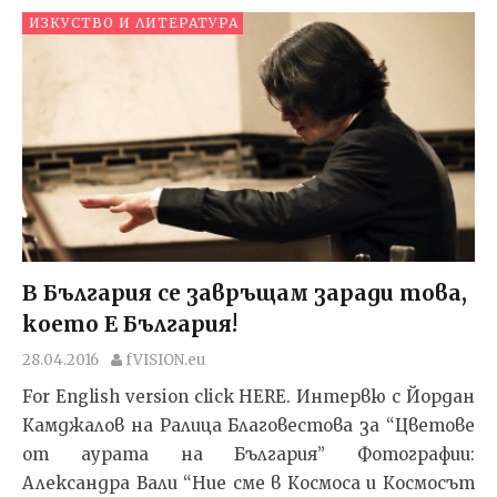
ИЗКУСТВО И ЛИТЕРАТУРА
В България се завръщам заради това,
което Е България!
28.04.2016
fVISION.eu
For English version click HERE. Интервю с Йордан
Камджалов на Ралица Благовестова за “Цветове
от аурата на България” Фотографии:
Александра Вали “Ние сме в Космоса и Космосът