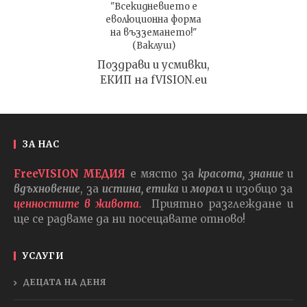
"Всекидневието е
еволюционна форма
на възземането!"
(Ваклуш)
Поздрави и усмивки,
ЕКИП на fVISION.eu
ЗА НАС
FreeVISION МЕДИЯ
е място за
красота, знание
и
вдъхновение
, за
истина, етика
и
морал
и изобщо за
ценностите в живота.
Приятно разглеждане и
ще се радваме да ни посещавате отново!
УСЛУГИ
ДЕЦАТА НА ДЕНЯ