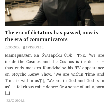
The era of dictators has passed, now is
the era of communicators
27.05.2016
fVISION.eu
Материалът на български виж ТУК. ‘We are
inside the Cosmos and the Cosmos is inside us’ –
thus ends maestro Kamdzhalov his TV appearance
on Stoycho Kerev Show. ‘We are within Time and
Time is within us’[1], ‘We are in God and God is in
us’… a felicitous coincidence? Or a sense of unity, born
[…]
READ MORE