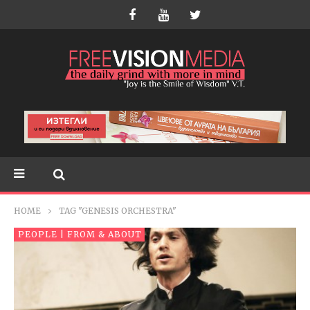
HOME
TAG "GENESIS ORCHESTRA"
PEOPLE | FROM & ABOUT