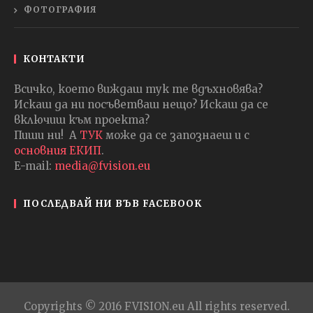
ФОТОГРАФИЯ
КОНТАКТИ
Всичко, което виждаш тук те вдъхновява?
Искаш да ни посъветваш нещо? Искаш да се
включиш към проекта?
Пиши ни! А
ТУК
може да се запознаеш и с
основния ЕКИП
.
E-mail:
media@fvision.eu
ПОСЛЕДВАЙ НИ ВЪВ FACEBOOK
Copyrights © 2016 FVISION.eu All rights reserved.