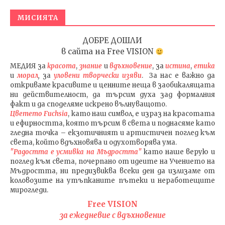
МИСИЯТА
ДОБРЕ ДОШЛИ
в сайта на
Free VISION
МЕДИЯ
за
красота
,
знание
и
вдъхновение
, за
истина
,
етика
и
морал
,
за
уловени т
ворч
ески изяви
. За нас е важно да
откриваме красивите и ценните неща в заобикалящата
ни действителност, да търсим духа зад формалния
факт и да споделяме искрено вълнуващото.
Цветето Fuchsia
, като наш символ, е израз на красотата
и ефирността, която търсим в света и поднасяме като
гледна точка – екзотичният и артистичен поглед към
света, който вдъхновява и одухотворява ума.
"Радостта е усмивка на Мъдростта"
като наше верую и
поглед към света
, почерпано от идеите на Учението на
Мъдростта,
ни предизвиква всеки ден да излизаме от
коловозите на утъпканите пътеки и неработещите
мирогледи.
Free VISION
за ежедневие с вдъхновение