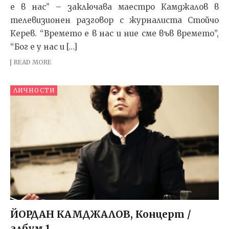
е в нас” – заключава маестро Камджалов в
телевизионен разговор с журналиста Стойчо
Керев. “Времето е в нас и ние сме във времето”,
“Бог е у нас и […]
READ MORE
ЛИЧНОСТИ
ЙОРДАН КАМДЖАЛОВ, Концерт /
албум 1