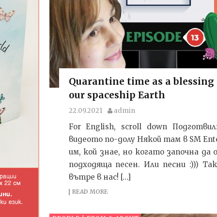
Quarantine time as a blessin
our spaceship Earth
22.09.2021
admin
For English, scroll down Подготв
видеото по-долу Някой там в SM Ent
им, кой знае, но когато започна да
подходяща песен. Или песни :))) Т
вътре в нас! […]
READ MORE