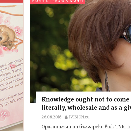
PEOPLE | FROM & ABOUT
Knowledge ought not to come s
literally, wholesale and as a g
26.08.2016
fVISION.eu
Оригиналът на български виж ТУК. Inte