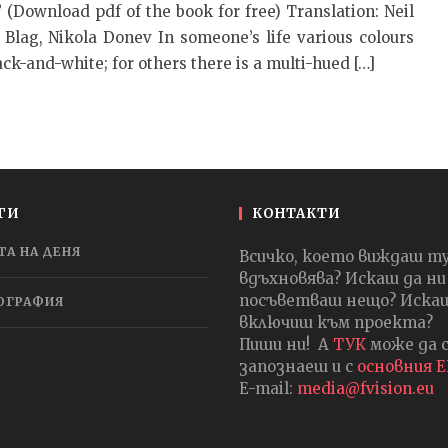
 (Download pdf of the book for free) Translation: Neil
 Blag, Nikola Donev In someone’s life various colours
ack-and-white; for others there is a multi-hued […]
ГИ
КОНТАКТИ
ТА НА ДЕНЯ
Всичко, което виждаш т
вдъхновява? Искаш да ни
посъветваш нещо? Искаш
ОГРАФИЯ
включиш към проекта?
Пиши ни! А
ТУК
може да 
запознаеш и с
основния 
E-mail:
media@fvision.eu