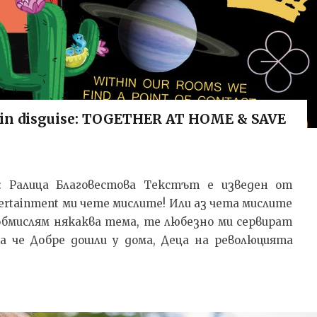
g in disguise: TOGETHER AT HOME & SAVE
ил: Ралица Благовестова Текстът e изведен от
ertainment ми чете мислите! Или аз чета мислите
 обмислям някаква тема, те любезно ми сервират
ака че Добре дошли у дома, Деца на революцията