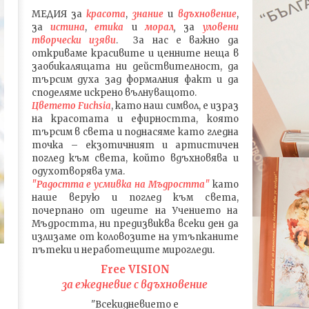
МЕДИЯ
за
красота
,
знание
и
вдъхновение
,
за
истина
,
етика
и
морал
,
за
уловени
т
ворч
ески изяви
. За нас е важно да
откриваме красивите и ценните неща в
заобикалящата ни действителност, да
търсим духа зад формалния факт и да
споделяме искрено вълнуващото.
Цветето Fuchsia
, като наш символ, е израз
на красотата и ефирността, която
търсим в света и поднасяме като гледна
точка – екзотичният и артистичен
поглед към света, който вдъхновява и
одухотворява ума.
"Радостта е усмивка на Мъдростта"
като
наше верую и поглед към света
,
почерпано от идеите на Учението на
Мъдростта,
ни предизвиква всеки ден да
излизаме от коловозите на утъпканите
пътеки и неработещите мирогледи.
Free VISION
за ежедневие с вдъхновение
"Всекидневието е