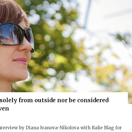
olely from outside nor be considered
iven
rview by Diana Ivanova-Nikolova with Ralie Blag for