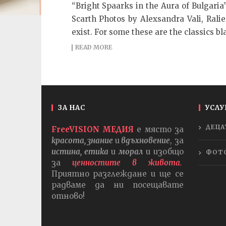
“Bright Spaarks in the Aura of Bulgaria”
Scarth Photos by Alexsandra Vali, Ralie
exist. For some these are the classics bl
READ MORE
ЗА НАС
УСЛУ
ДЕЦА
FreeVISION МЕДИЯ
е място за
красота, знание
и
вдъхновение
, за
истина, етика
и
морал
и изобщо
ФОТ
за
ценностите в живота.
Приятно разглеждане и ще се
радваме да ни посещавате
отново!