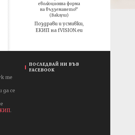
еволюционна форма
на възземането!"
(Ваклуш)
Поздрави и усмивки,
ЕКИП на fVISION.eu
ПОСЛЕДВАЙ НИ ВЪВ
FACEBOOK
ук те
 да се
се
ЕКИП
.