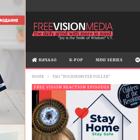
НАЧАЛО
K-POP
MINI SERIES
HOME
TAG "BUCKMINSTER FULLER"
FREE VISION REACTION EPISODES