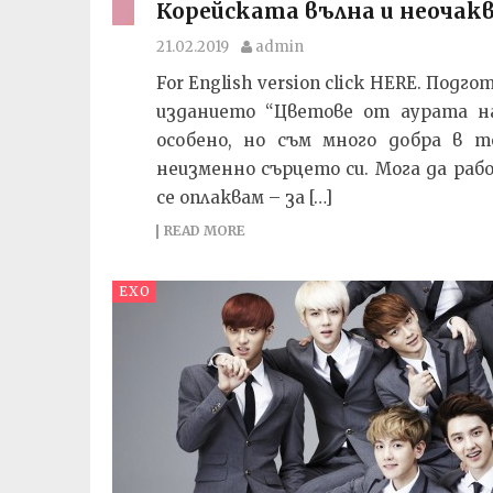
Корейската вълна и неочак
21.02.2019
admin
For English version click HERE. Под
изданието “Цветове от аурата на
особено, но съм много добра в т
неизменно сърцето си. Мога да ра
се оплаквам – за […]
READ MORE
EXO