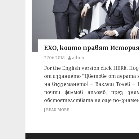
EXO, които правят История 
27.06.2018
admin
For the English version click HERE.
от изданието “Цветове от аурата н
на възземането! – Ваклуш Толев – 
почти филмов апломб, през зна
обстоятелствата на още по-знамена
READ MORE