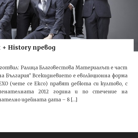
+ History превод
 Подготвил: Ралица Благовестова Материалът е част
а България” Всекидневието е еволюционна форма
ЕХО (чете се Ексо) правят дебюта си култово, с
менателната 2012 година и по стечение на
телно идейната дата – 8 […]