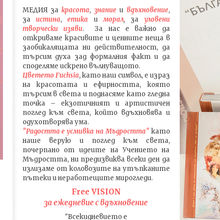
МЕДИЯ
за
красота
,
знание
и
вдъхновение
,
за
истина
,
етика
и
морал
,
за
уловени
т
ворч
ески изяви
. За нас е важно да
откриваме красивите и ценните неща в
заобикалящата ни действителност, да
търсим духа зад формалния факт и да
споделяме искрено вълнуващото.
Цветето Fuchsia
, като наш символ, е израз
на красотата и ефирността, която
търсим в света и поднасяме като гледна
точка – екзотичният и артистичен
поглед към света, който вдъхновява и
одухотворява ума.
"Радостта е усмивка на Мъдростта"
като
наше верую и поглед към света
,
почерпано от идеите на Учението на
Мъдростта,
ни предизвиква всеки ден да
излизаме от коловозите на утъпканите
пътеки и неработещите мирогледи.
Free VISION
за ежедневие с вдъхновение
"Всекидневието е