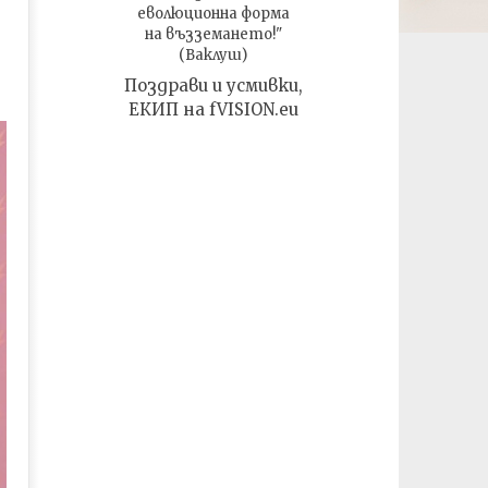
еволюционна форма
на възземането!"
(Ваклуш)
Поздрави и усмивки,
ЕКИП на fVISION.eu