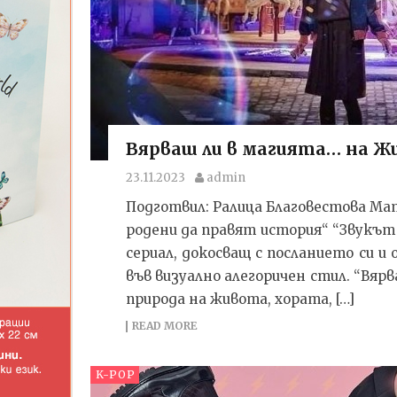
Вярваш ли в магията… на Ж
23.11.2023
admin
Подготвил: Ралица Благовестова Ма
родени да правят история“ “Звукът 
сериал, докосващ с посланието си 
във визуално алегоричен стил. “Вяр
природа на живота, хората, […]
READ MORE
K-POP