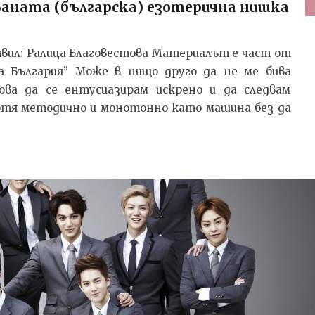
ваната (българска) езотерична нишка
готвил: Ралица Благовестова Материалът е част от
 България” Може в нищо друго да не ме бива
ова да се ентусиазирам искрено и да следвам
ботя методично и монотонно като машина без да