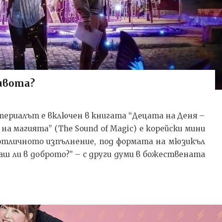
ивота?
териалът е включен в книгата “Децата на Деня –
на магията” (The Sound of Magic) е корейски мини
и отличното изпълнение, под формата на мюзикъл
ваш ли в доброто?” – с други думи в божествената