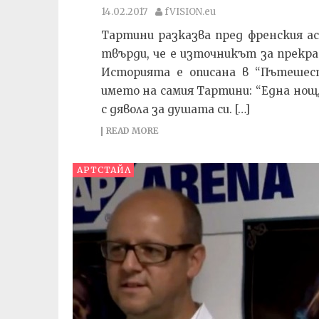
14.02.2017
fVISION.eu
Тартини разказва пред френския а
твърди, че е източникът за прекра
Историята е описана в “Пътешес
името на самия Тартини: “Една нощ, 
с дявола за душата си. […]
READ MORE
АРТСТАЙЛ