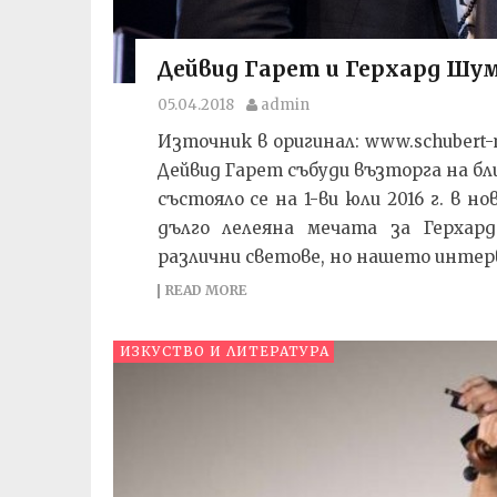
Дейвид Гарет и Герхард Шу
05.04.2018
admin
Източник в оригинал: www.schubert-
Дейвид Гарет събуди възторга на б
състояло се на 1-ви юли 2016 г. в 
дълго лелеяна мечата за Герхар
различни светове, но нашето интерв
READ MORE
ИЗКУСТВО И ЛИТЕРАТУРА