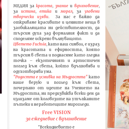
МЕДИЯ
за
красота
,
знание
и
вдъхновение
,
за
истина
,
етика
и
морал
,
за
уловени
т
ворч
ески изяви
. За нас е важно да
откриваме красивите и ценните неща в
заобикалящата ни действителност, да
търсим духа зад формалния факт и да
споделяме искрено вълнуващото.
Цветето Fuchsia
, като наш символ, е израз
на красотата и ефирността, която
търсим в света и поднасяме като гледна
точка – екзотичният и артистичен
поглед към света, който вдъхновява и
одухотворява ума.
"Радостта е усмивка на Мъдростта"
като
наше верую и поглед към света
,
почерпано от идеите на Учението на
Мъдростта,
ни предизвиква всеки ден да
излизаме от коловозите на утъпканите
пътеки и неработещите мирогледи.
Free VISION
за ежедневие с вдъхновение
"Всекидневието е