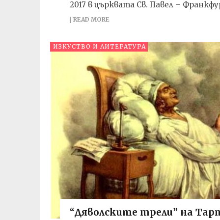
2017 в църквата Св. Павел – Франкфу
READ MORE
ИЗКУСТВО И ЛИТЕРАТУРА
“Дяволските трели” на Тарт