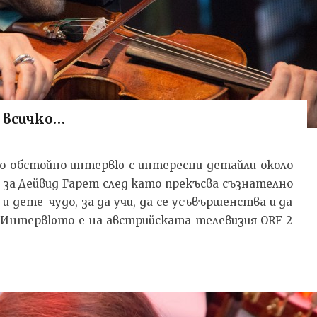
 всичко…
о обстойно интервю с интересни детайли около
 за Дейвид Гарет след като прекъсва съзнателно
и дете-чудо, за да учи, да се усъвършенства и да
к. Интервюто е на австрийската телевизия ORF 2