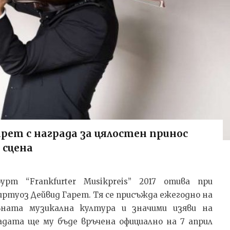
арет с награда за цялостен принос
 сцена
рт “Frankfurter Musikpreis” 2017 отива при
ртуоз Дейвид Гарет. Тя се присъжда ежегодно на
вната музикална култура и значими изяви на
адата ще му бъде връчена официално на 7 април