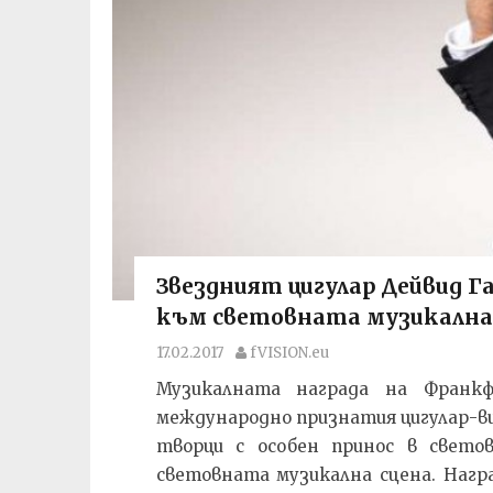
Звездният цигулар Дейвид Г
към световната музикална
17.02.2017
fVISION.eu
Музикалната награда на Франкфу
международно признатия цигулар-ви
творци с особен принос в свето
световната музикална сцена. Нагр