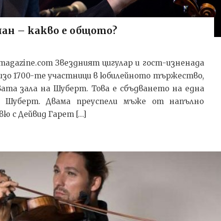
ман – какво е общото?
magazine.com Звездният цигулар и гост-изненада
лизо 1700-те участници в юбилейното тържество,
новата зала на Шуберт. Това е сбъдването на една
д Шуберт. Двама преуспели мъже от напълно
ю с Дейвид Гарет […]