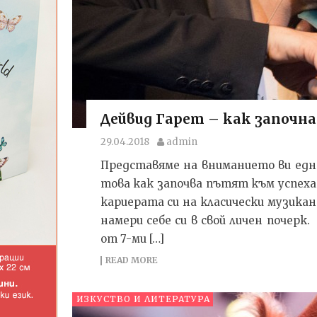
Дейвид Гарет – как започна
29.04.2018
admin
Представяме на вниманието ви едн
това как започва пътят към успеха
кариерата си на класически музикан 
намери себе си в свой личен почер
от 7-ми […]
READ MORE
ИЗКУСТВО И ЛИТЕРАТУРА