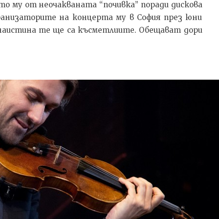
о му от неочакваната “почивка” поради дискова
гранизаторите на концерта му в София през юни
 наистина те ще са късметлиите. Обещават дори