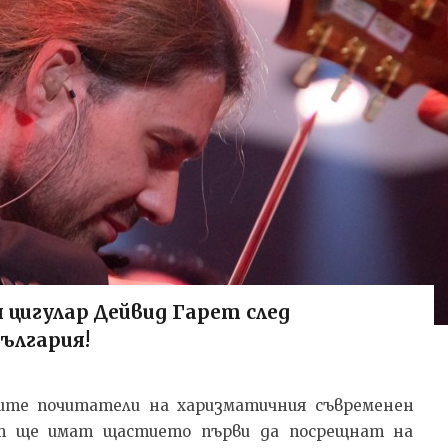
 цигулар Дейвид Гарет след
ългария!
ските почитатели на харизматичния съвременен
ет ще имат щастието първи да посрещнат на