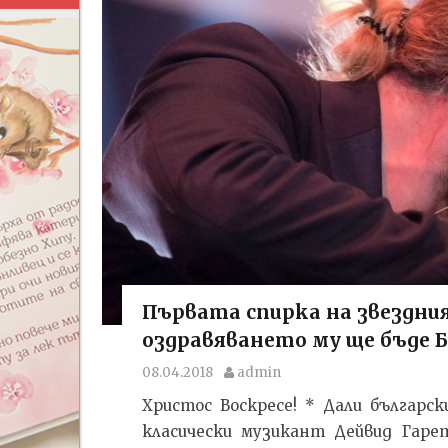
Първата спирка на звездния
оздравяването му ще бъде Б
08.04.2018
admin
Христос Воскресе! * Дали българ
класически музикант Дейвид Гар