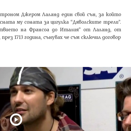
строном Джером Лаланд един свой сън, за който
сната му соната за цигулка “Дяволските трели”.
твието на Франсоа до Италия” от Лаланд, от
през 1713 година, сънувах че съм сключил договор