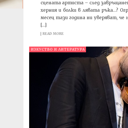
сцената артиста – след завръщанет
херния и болки в лявата ръка…? О
месец тази година ни уверяват, че
[…]
READ MORE
ИЗКУСТВО И ЛИТЕРАТУРА