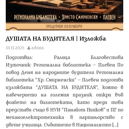
ДУШАТА НА БУДИТЕЛЯ | Изложба
01.11.2025
admin
Подготвил: Ралица Благовестова
Източник: Регионална библиотека – Плевен По
повод Деня на народните будители Регионална
библиотека “Хр. Смирненски” – Плевен подготви
изложбата “ДУШАТА НА БУДИТЕЛЯ”, която в
навечерието на големия празник откри във
фоайето на билиотеката, като преди това
представи също в НУИ “Панайот Пипков” и ПГ по
механоелектротехника в партньорство с
двете училища. Събитието в Националното […]