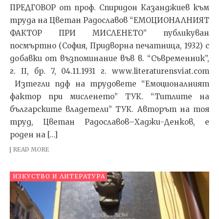
ПРЕДГОВОР от проф. Спиридон Казанджиев към
труда на Цветан Радославов “ЕМОЦИОНАЛНИЯТ
ФАКТОР ПРИ МИСЛЕНЕТО” публикуван
посмъртно (София, Придворна печатница, 1932) с
добавки от възпоминание във в. “Съвременник”,
г. II, бр. 7, 04.11.1931 г. www.literaturensviat.com
Изтегли пдф на трудовете “Емоционалният
фактор при мисленето” ТУК. “Титлите на
българските владетели” ТУК. Авторът на тоя
труд, Цветан Радославов–Хаджи-Денков, е
роден на […]
READ MORE
ИЗКУСТВО И ЛИТЕРАТУРА