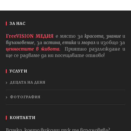
ЗА НАС
FreeVISION МЕДИЯ
е място за
красота, знание
и
вдъхновение
, за
истина, етика
и
морал
и изобщо за
ценностите в живота.
Приятно разглеждане и
ще се радваме да ни посещавате отново!
УСЛУГИ
ДЕЦАТА НА ДЕНЯ
ФОТОГРАФИЯ
КОНТАКТИ
Всичко, което виждаш тук те вдъхновява?