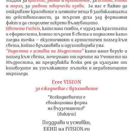
МЕДИЯ
за
красота
,
знание
и
вдъхновение
, за
истина
,
етика
и
морал
,
за
уловени т
ворч
ески изяви
. За нас е важно да
откриваме красивите и ценните неща в заобикалящата
ни действителност, да търсим духа зад формалния
факт и да споделяме искрено вълнуващото.
Цветето Fuchsia
, като наш символ, е израз на красотата
и ефирността, която търсим в света и поднасяме като
гледна точка – екзотичният и артистичен поглед към
света, който вдъхновява и одухотворява ума.
"Радостта е усмивка на Мъдростта"
като наше верую и
поглед към света
, почерпано от идеите на Учението на
Мъдростта,
ни предизвиква всеки ден да излизаме от
коловозите на утъпканите пътеки и неработещите
мирогледи.
Free VISION
за ежедневие с вдъхновение
"Всекидневието е
еволюционна форма
на възземането!"
(Ваклуш)
Поздрави и усмивки,
ЕКИП на fVISION.eu