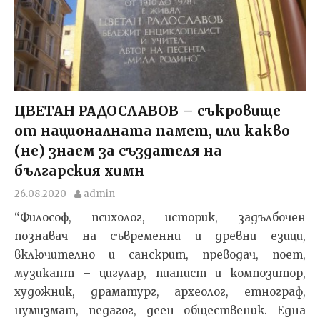
ЦВЕТАН РАДОСЛАВОВ – съкровище
от националната памет, или какво
(не) знаем за създателя на
българския химн
26.08.2020
admin
“Философ, психолог, историк, задълбочен
познавач на съвременни и древни езици,
включително и санскрит, преводач, поет,
музикант – цигулар, пианист и композитор,
художник, драматург, археолог, етнограф,
нумизмат, педагог, деен общественик. Една