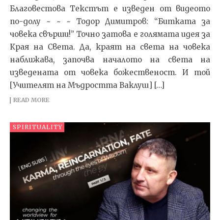
Благовестова Текстът e изведен от видеото
по-долу ~ ~ ~ Тодор Димитров: “Битката за
човека свърши!” Точно затова е голямата идея за
Края на Света. Да, краят на света на човека
наближава, започва началото на света на
изведената от човека божественост. И той
[Учителят на Мъдростта Ваклуш] […]
READ MORE
SPIRITUALITY