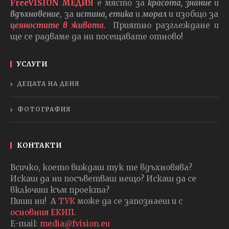
FreeVISION МЕДИЯ
е място за
красота, знание
и
вдъхновение
, за
истина, етика
и
морал
и изобщо за
ценностите в живота.
Приятно разглеждане и
ще се радваме да ни посещавате отново!
УСЛУГИ
ДЕЦАТА НА ДЕНЯ
ФОТОГРАФИЯ
КОНТАКТИ
Всичко, което виждаш тук те вдъхновява?
Искаш да ни посъветваш нещо? Искаш да се
включиш към проекта?
Пиши ни! А
ТУК
може да се запознаеш и с
основния ЕКИП
.
E-mail:
media@fvision.eu