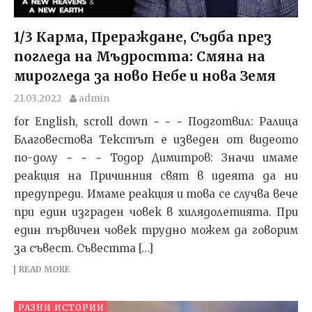
1/3 Карма, Прераждане, Съдба през
погледа на Мъдростта: Смяна на
мирогледа за ново Небе и нова Земя
21.03.2022
admin
for English, scroll down ~ ~ ~ Подготвил: Ралица
Благовестова Текстът e изведен от видеото
по-долу ~ ~ ~ Тодор Димитров: Значи имаме
реакция на Причинния свят в идеята да ни
предупреди. Имаме реакция и това се случва вече
при един изграден човек в хилядолетията. При
един първичен човек трудно можем да говорим
за съвест. Съвестта […]
READ MORE
РАЗНИ ИСТОРИИ