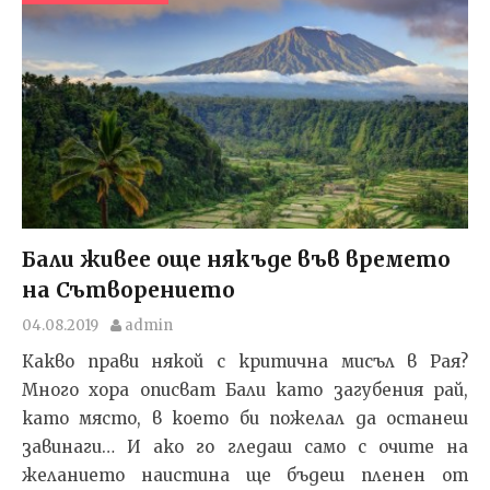
Бали живее още някъде във времето
на Сътворението
04.08.2019
admin
Какво прави някой с критична мисъл в Рая?
Много хора описват Бали като загубения рай,
като място, в което би пожелал да останеш
завинаги… И ако го гледаш само с очите на
желанието наистина ще бъдеш пленен от