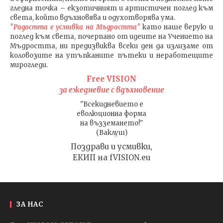
гледна точка – екзотичният и артистичен поглед към
света, който вдъхновява и одухотворява ума.
"Радостта е усмивка на Мъдростта"
като наше верую и
поглед към света
, почерпано от идеите на Учението на
Мъдростта,
ни предизвиква всеки ден да излизаме от
коловозите на утъпканите пътеки и неработещите
мирогледи.
Free VISION
за ежедневие с вдъхновение
"Всекидневието е
еволюционна форма
на възземането!"
(Ваклуш)
Поздрави и усмивки,
ЕКИП на fVISION.eu
ЗА НАС