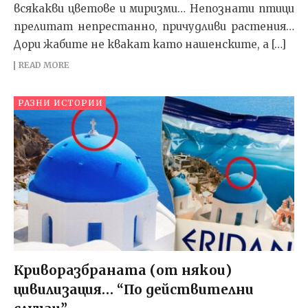
всякакви цветове и миризми… Непознати птици
прелитат непрестанно, причудливи растения…
Дори жабите не квакат като нашенските, а […]
READ MORE
РАЗНИ ИСТОРИИ
Криворазбраната (от някои)
цивилизация… “По действителни