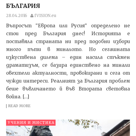
БЪЛГАРИЯ
28.04.2016
fVISION.eu
Въпросът “Европа или Русия“ определено не
стои пред България днес! Историята е
поставяла страната ни пред подобни избори
много пъти в миналото. Но сегашната
изкуствена дилема – един насила стъкмен
драматизъм, се базира единствено на минали
овехтели актуалности, провокирани и сега от
чужди интереси. Реалният за България проблем
беше въвличането й във Втората световна
война. […]
READ MORE
УЧЕНИЯ И МИСТИКА