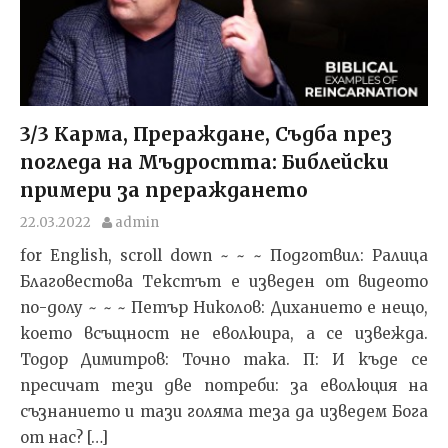
3/3 Карма, Прераждане, Съдба през
погледа на Мъдростта: Библейски
примери за прераждането
22.03.2022
admin
for English, scroll down ~ ~ ~ Подготвил: Ралица
Благовестова Текстът e изведен от видеото
по-долу ~ ~ ~ Петър Николов: Диханието е нещо,
което всъщност не еволюира, а се извежда.
Тодор Димитров: Точно така. П: И къде се
пресичат тези две потреби: за еволюция на
съзнанието и тази голяма теза да изведем Бога
от нас? […]