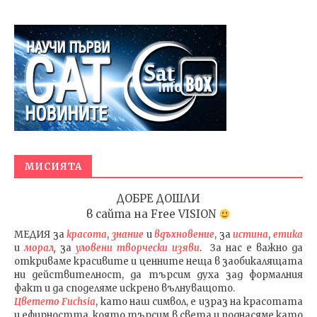
МИСИЯТА
ДОБРЕ ДОШЛИ
в сайта на
Free VISION
МЕДИЯ
за
красота
,
знание
и
вдъхновение
, за
истина
,
етика
и
морал
,
за
уловени т
ворч
ески изяви
. За нас е важно да
откриваме красивите и ценните неща в заобикалящата
ни действителност, да търсим духа зад формалния
факт и да споделяме искрено вълнуващото.
Цветето Fuchsia
, като наш символ, е израз на красотата
и ефирността, която търсим в света и поднасяме като