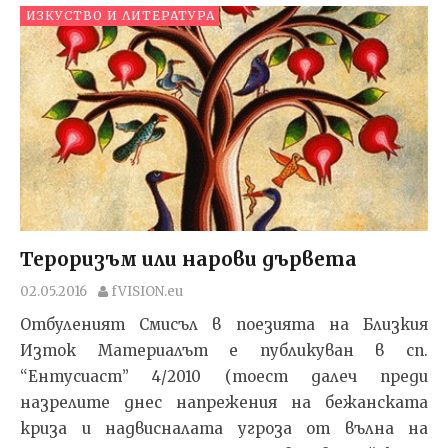
ИЗКУСТВО И ЛИТЕРАТУРА
Тероризъм или нарови дървета
02.05.2016
fVISION.eu
Отбуленият Смисъл в поезията на Близкия
Изток Материалът е публикуван в сп.
“Ентусиаст” 4/2010 (тоест далеч преди
назрелите днес напрежения на бежанската
криза и надвисналата угроза от вълна на