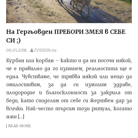
На Гергьовден ПРЕБОРИ ЗМЕЯ в СЕБЕ
СИ ;)
06.05.2016
fVISION.eu
Курбан или корбан – както и да ни посочи някой,
че е правилно да го изпишем, реалността ще е
една. Чувстваме, че трябва някой или нещо да
омилостивим, за да си измолим здраве,
плодородие и благосклонност за закрила от
беди, като споделим от себе си жертвен дар за
всички. Най-често търсим този ритуал, когато
наш […]
READ MORE