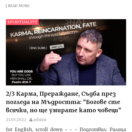
READ MORE
SPIRITUALITY
2/3 Карма, Прераждане, Съдба през
погледа на Мъдростта: “Богове сте
всички, но ще умирате като човеци”
21.03.2022
admin
for English, scroll down ~ ~ ~ Подготвил: Ралица