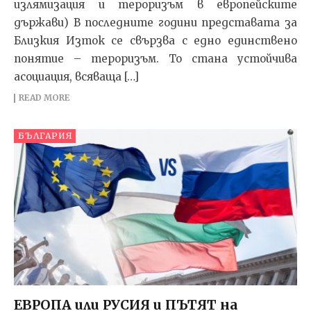
излямизация и тероризъм в европейските
държави) В последните години представата за
Близкия Изток се свързва с едно единствено
понятие – тероризъм. То стана устойчива
асоциация, всяваща […]
READ MORE
БЪЛГАРИЯ
ЕВРОПА или РУСИЯ и ПЪТЯТ на