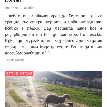
случаи”
08.09.2018
admin
ътувам от любимия град за Германия, да се
срещна със стари познати и нови непознати.
Всичко е пълно. Над местата пише кое е
резервирано и от коя до коя гара. По немски.
Идва един мургав на моя възраст и започва да ми
се кара, че няма къде да седне. Реших да не му
посочвам очевидния […]
READ MORE
ОТТУК-ОТТАМ