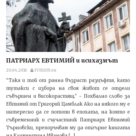
ПАТРИАРХ ЕВТИМИЙ и исихазмът
20.04.2016
fVISION.eu
“Така и той от ранна възраст разцъфтя, като
тутакси с избора на своя живот се отдели
съвършен и високорастящ.” ~ Похвално слово за
Евтимий от Григорий Цамблак Ако на някого му е
интересно да се потопи в епохата, на която е
съвременник и съучастник Патриарх Евтимий
Търновски, препоръчвам му да отгърне книгата
на Климентина Иванова […]