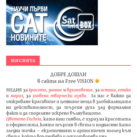
МИСИЯТА
ДОБРЕ ДОШЛИ
в сайта на
Free VISION
МЕДИЯ
за
красота
,
знание
и
вдъхновение
, за
истина
,
етика
и
морал
,
за
уловени т
ворч
ески изяви
. За нас е важно да
откриваме красивите и ценните неща в заобикалящата
ни действителност, да търсим духа зад формалния
факт и да споделяме искрено вълнуващото.
Цветето Fuchsia
, като наш символ, е израз на красотата
и ефирността, която търсим в света и поднасяме като
гледна точка – екзотичният и артистичен поглед към
света, който вдъхновява и одухотворява ума.