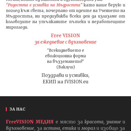
"Радостта е усмивка на Мъдростта"
като наше верую и
поглед към света
, почерпано от идеите на Учението на
Мъдростта,
ни предизвиква всеки ден да излизаме от
коловозите на утъпканите пътеки и неработещите
мирогледи.
Free VISION
за ежедневие с вдъхновение
"Всекидневието е
еволюционна форма
на възземането!"
(Ваклуш)
Поздрави и усмивки,
ЕКИП на fVISION.eu
ЗА НАС
FreeVISION МЕДИЯ
е място за
красота, знание
и
вдъхновение
, за
истина, етика
и
морал
и изобщо за