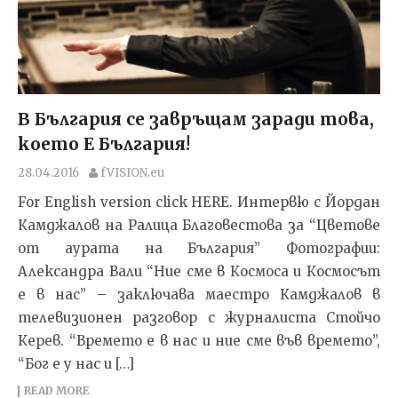
В България се завръщам заради това,
което Е България!
28.04.2016
fVISION.eu
For English version click HERE. Интервю с Йордан
Камджалов на Ралица Благовестова за “Цветове
от аурата на България” Фотографии:
Александра Вали “Ние сме в Космоса и Космосът
е в нас” – заключава маестро Камджалов в
телевизионен разговор с журналиста Стойчо
Керев. “Времето е в нас и ние сме във времето”,
“Бог е у нас и […]
READ MORE