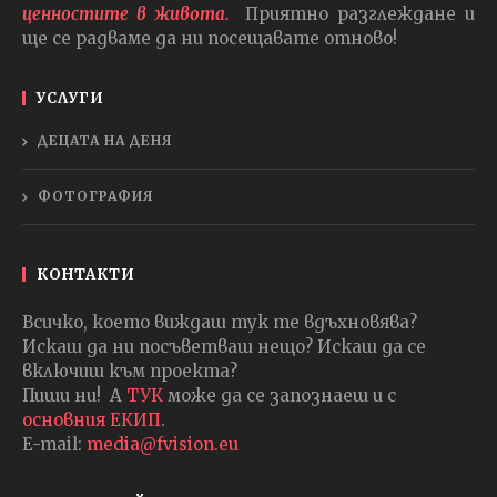
ценностите в живота.
Приятно разглеждане и
ще се радваме да ни посещавате отново!
УСЛУГИ
ДЕЦАТА НА ДЕНЯ
ФОТОГРАФИЯ
КОНТАКТИ
Всичко, което виждаш тук те вдъхновява?
Искаш да ни посъветваш нещо? Искаш да се
включиш към проекта?
Пиши ни! А
ТУК
може да се запознаеш и с
основния ЕКИП
.
E-mail:
media@fvision.eu