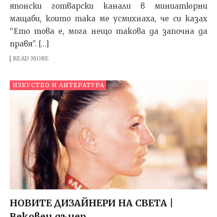
японски готварски канали в миниатюрни
мащаби, които така ме усмихнаха, че си казах
“Ето това е, мога нещо такова да започна да
правя”. […]
READ MORE
ИЗКУСТВО И ЛИТЕРАТУРА
НОВИТЕ ДИЗАЙНЕРИ НА СВЕТА |
Вековен дънер