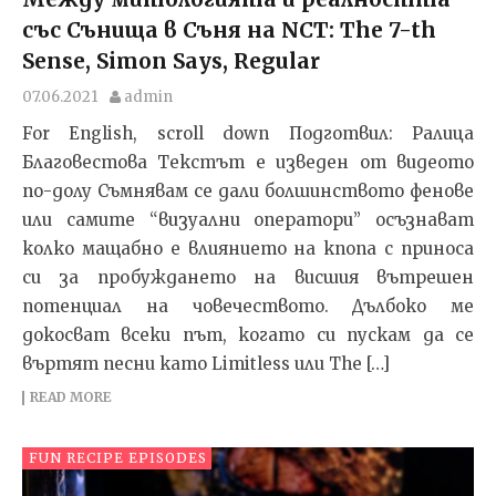
със Сънища в Съня на NCT: The 7-th
Sense, Simon Says, Regular
07.06.2021
admin
For English, scroll down Подготвил: Ралица
Благовестова Текстът e изведен от видеото
по-долу Съмнявам се дали болшинството фенове
или самите “визуални оператори” осъзнават
колко мащабно е влиянието на кпопа с приноса
си за пробуждането на висшия вътрешен
потенциал на човечеството. Дълбоко ме
докосват всеки път, когато си пускам да се
въртят песни като Limitless или The […]
READ MORE
FUN RECIPE EPISODES