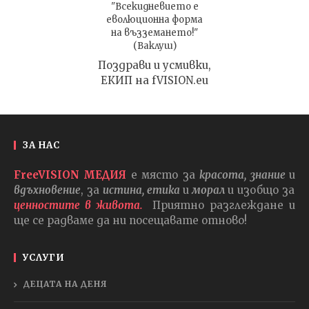
"Всекидневието е
еволюционна форма
на възземането!"
(Ваклуш)
Поздрави и усмивки,
ЕКИП на fVISION.eu
ЗА НАС
FreeVISION МЕДИЯ
е място за
красота, знание
и
вдъхновение
, за
истина, етика
и
морал
и изобщо за
ценностите в живота.
Приятно разглеждане и
ще се радваме да ни посещавате отново!
УСЛУГИ
ДЕЦАТА НА ДЕНЯ