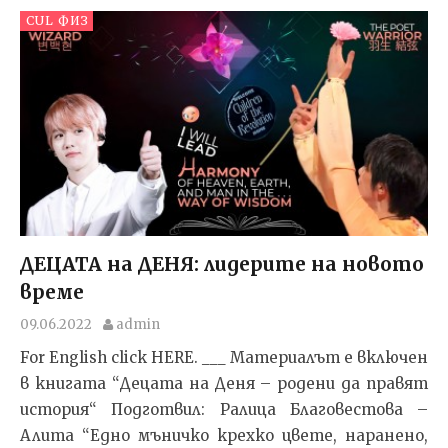
CUL ФИЗ
ДЕЦАТА на ДЕНЯ: лидерите на новото
време
09.06.2022
admin
For English click HERE. ___ Материалът е включен
в книгата “Децата на Деня – родени да правят
история“ Подготвил: Ралица Благовестова –
Алита “Едно мъничко крехко цвете, наранено,