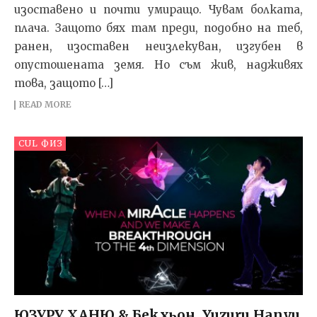
изоставено и почти умиращо. Чувам болката,
плача. Защото бях там преди, подобно на теб,
ранен, изоставен неизлекуван, изгубен в
опустошената земя. Но съм жив, надживях
това, защото […]
READ MORE
CUL ФИЗ
ЮЗУРУ ХАНЮ & Бекхьон, Yuzuru Hanyu