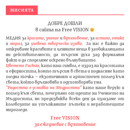
МИСИЯТА
ДОБРЕ ДОШЛИ
в сайта на
Free VISION
МЕДИЯ
за
красота
,
знание
и
вдъхновение
, за
истина
,
етика
и
морал
,
за
уловени т
ворч
ески изяви
. За нас е важно да
откриваме красивите и ценните неща в заобикалящата
ни действителност, да търсим духа зад формалния
факт и да споделяме искрено вълнуващото.
Цветето Fuchsia
, като наш символ, е израз на красотата
и ефирността, която търсим в света и поднасяме като
гледна точка – екзотичният и артистичен поглед към
света, който вдъхновява и одухотворява ума.
"Радостта е усмивка на Мъдростта"
като наше верую и
поглед към света
, почерпано от идеите на Учението на
Мъдростта,
ни предизвиква всеки ден да излизаме от
коловозите на утъпканите пътеки и неработещите
мирогледи.
Free VISION
за ежедневие с вдъхновение