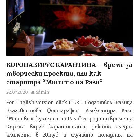
КОРОНАВИРУС КАРАНТИНА – време за
творчески проекти, или как
стартира “Минито на Рали”
22.07.2020
admin
For English version click HERE Подготвил: Ралица
Благовестова Фотографии: Александра Вали
“Мини веге кухнята на Рали” се роди по време на
Корона вирус карантината, докато гледах
клипчета в Ютуб и случайно попаднах на