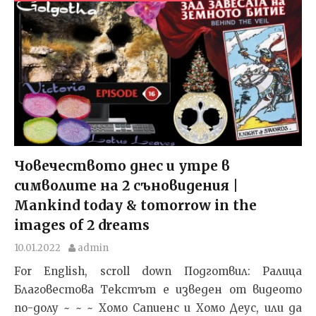
Човечеството днес и утре в
символите на 2 съновидения |
Mankind today & tomorrow in the
images of 2 dreams
10.01.2022
admin
For English, scroll down Подготвил: Ралица
Благовестова Текстът e изведен от видеото
по-долу ~ ~ ~ Хомо Сапиенс и Хомо Деус, или да