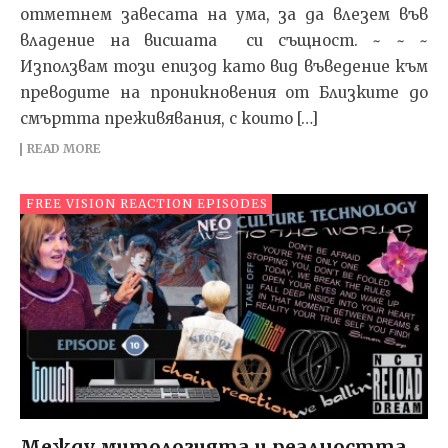
отметнем завесата на ума, за да влезем във
владение на висшата си същност. ~ ~ ~
Използвам този епизод като вид въведение към
преводите на проникновения от Близките до
смъртта преживявания, с които […]
READ MORE
FREE VISION REACTION EPISODES
Между митологията и реалността