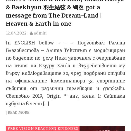
& Baekhyun 羽生結弦 & 백현 got a
message from The Dream-Land |
Heaven & Earth in one
12.04.2022
admin
In ENGLISH bellow ~ ~ ~ Подготвил: Ралица
Благовестова – Алита Текстът e модифициран
по видеото по-долу Нека започнем с очертаване
на пътя на Юзуру Ханю и въздействието му
върху наблюдаващите го, чрез подбрани отзиви
на официалните коментатори за спортните
събития от различни телевизии и държави.
Световно 2019, Origin * анг, жена 1: Сайтама
избухна в чест […]
READ MORE
FREE VISION REACTION EPISODES