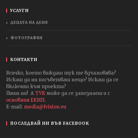
УСЛУГИ
ДЕЦАТА НА ДЕНЯ
ФОТОГРАФИЯ
КОНТАКТИ
Всичко, което виждаш тук те вдъхновява?
Искаш да ни посъветваш нещо? Искаш да се
включиш към проекта?
Пиши ни! А
ТУК
може да се запознаеш и с
основния ЕКИП
.
E-mail:
media@fvision.eu
ПОСЛЕДВАЙ НИ ВЪВ FACEBOOK