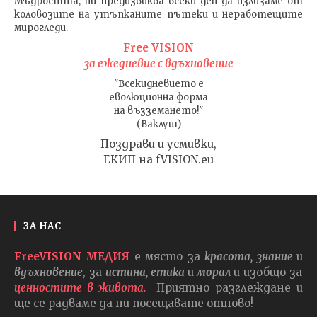
Мъдростта,
ни предизвиква всеки ден да излизаме от
коловозите на утъпканите пътеки и неработещите
мирогледи.
Free VISION
за ежедневие с вдъхновение
"Всекидневието е
еволюционна форма
на възземането!"
(Ваклуш)
Поздрави и усмивки,
ЕКИП на fVISION.eu
ЗА НАС
FreeVISION МЕДИЯ
е място за
красота, знание
и
вдъхновение
, за
истина, етика
и
морал
и изобщо за
ценностите в живота.
Приятно разглеждане и
ще се радваме да ни посещавате отново!