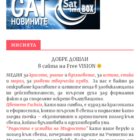
МИСИЯТА
ДОБРЕ ДОШЛИ
в сайта на
Free VISION
МЕДИЯ
за
красота
,
знание
и
вдъхновение
, за
истина
,
етика
и
морал
,
за
уловени т
ворч
ески изяви
. За нас е важно да
откриваме красивите и ценните неща в заобикалящата
ни действителност, да търсим духа зад формалния
факт и да споделяме искрено вълнуващото.
Цветето Fuchsia
, като наш символ, е израз на красотата
и ефирността, която търсим в света и поднасяме като
гледна точка – екзотичният и артистичен поглед към
света, който вдъхновява и одухотворява ума.
"Радостта е усмивка на Мъдростта"
като наше верую и
поглед към света
, почерпано от идеите на Учението на